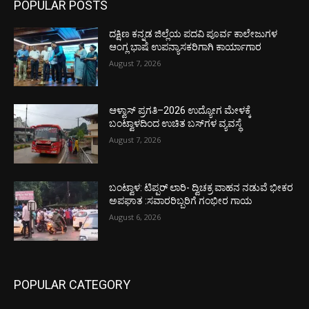
POPULAR POSTS
ದಕ್ಷಿಣ ಕನ್ನಡ ಜಿಲ್ಲೆಯ ಪದವಿ ಪೂರ್ವ ಕಾಲೇಜುಗಳ
ಆಂಗ್ಲ ಭಾಷೆ ಉಪನ್ಯಾಸಕರಿಗಾಗಿ ಕಾರ್ಯಾಗಾರ
August 7, 2026
ಆಳ್ವಾಸ್ ಪ್ರಗತಿ–2026 ಉದ್ಯೋಗ ಮೇಳಕ್ಕೆ
ಬಂಟ್ವಾಳದಿಂದ ಉಚಿತ ಬಸ್‌ಗಳ ವ್ಯವಸ್ಥೆ
August 7, 2026
ಬಂಟ್ವಾಳ: ಟಿಪ್ಪರ್ ಲಾರಿ- ದ್ವಿಚಕ್ರ ವಾಹನ ನಡುವೆ ಭೀಕರ
ಅಪಘಾತ :ಸವಾರರಿಬ್ಬರಿಗೆ ಗಂಭೀರ ಗಾಯ
August 6, 2026
POPULAR CATEGORY