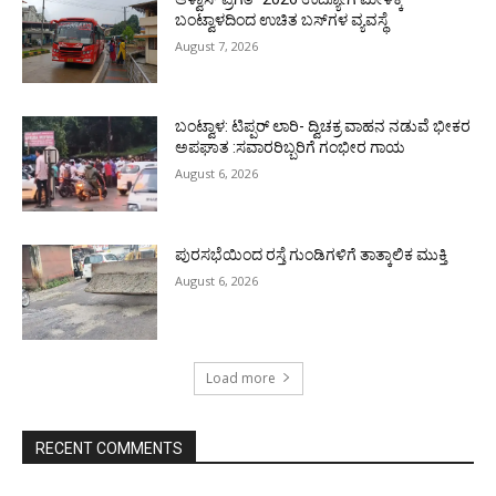
ಬಂಟ್ವಾಳದಿಂದ ಉಚಿತ ಬಸ್‌ಗಳ ವ್ಯವಸ್ಥೆ
August 7, 2026
ಬಂಟ್ವಾಳ: ಟಿಪ್ಪರ್ ಲಾರಿ- ದ್ವಿಚಕ್ರ ವಾಹನ ನಡುವೆ ಭೀಕರ
ಅಪಘಾತ :ಸವಾರರಿಬ್ಬರಿಗೆ ಗಂಭೀರ ಗಾಯ
August 6, 2026
ಪುರಸಭೆಯಿಂದ ರಸ್ತೆ ಗುಂಡಿಗಳಿಗೆ ತಾತ್ಕಾಲಿಕ ಮುಕ್ತಿ
August 6, 2026
Load more
RECENT COMMENTS