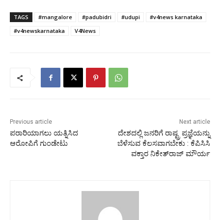
TAGS
#mangalore
#padubidri
#udupi
#v4news karnataka
#v4newskarnataka
V4News
Previous article
Next article
ಪರಾರಿಯಾಗಲು ಯತ್ನಿಸಿದ
ದೇಶದಲ್ಲಿ ಜನರಿಗೆ ರಾಷ್ಟ್ರ ಪ್ರಜ್ಞೆಯನ್ನು
ಆರೋಪಿಗೆ ಗುಂಡೇಟು
ಬೆಳೆಸುವ ಕೆಲಸವಾಗಬೇಕು : ಕೆಪಿಸಿಸಿ
ವಕ್ತಾರ ನಿಕೇತ್‍ರಾಜ್ ಮೌರ್ಯ