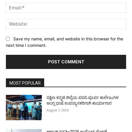
Ema
Web
Save my name, email, and website in this browser for the
next time I comment.
MOST POPULAR
ದಕ್ಷಿಣ ಕನ್ನಡ ಜಿಲ್ಲೆಯ ಪದವಿ ಪೂರ್ವ ಕಾಲೇಜುಗಳ
ಆಂಗ್ಲ ಭಾಷೆ ಉಪನ್ಯಾಸಕರಿಗಾಗಿ ಕಾರ್ಯಾಗಾರ
August 7, 2026
ಆಳ್ವಾಸ್ ಪ್ರಗತಿ–2026 ಉದ್ಯೋಗ ಮೇಳಕ್ಕೆ