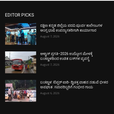
EDITOR PICKS
ದಕ್ಷಿಣ ಕನ್ನಡ ಜಿಲ್ಲೆಯ ಪದವಿ ಪೂರ್ವ ಕಾಲೇಜುಗಳ
ಆಂಗ್ಲ ಭಾಷೆ ಉಪನ್ಯಾಸಕರಿಗಾಗಿ ಕಾರ್ಯಾಗಾರ
August 7, 2026
ಆಳ್ವಾಸ್ ಪ್ರಗತಿ–2026 ಉದ್ಯೋಗ ಮೇಳಕ್ಕೆ
ಬಂಟ್ವಾಳದಿಂದ ಉಚಿತ ಬಸ್‌ಗಳ ವ್ಯವಸ್ಥೆ
August 7, 2026
ಬಂಟ್ವಾಳ: ಟಿಪ್ಪರ್ ಲಾರಿ- ದ್ವಿಚಕ್ರ ವಾಹನ ನಡುವೆ ಭೀಕರ
ಅಪಘಾತ :ಸವಾರರಿಬ್ಬರಿಗೆ ಗಂಭೀರ ಗಾಯ
August 6, 2026