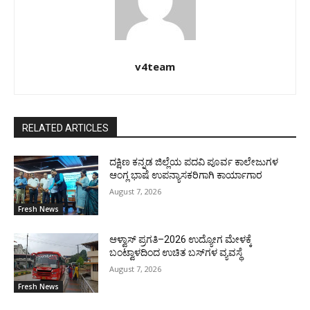
v4team
RELATED ARTICLES
ದಕ್ಷಿಣ ಕನ್ನಡ ಜಿಲ್ಲೆಯ ಪದವಿ ಪೂರ್ವ ಕಾಲೇಜುಗಳ
ಆಂಗ್ಲ ಭಾಷೆ ಉಪನ್ಯಾಸಕರಿಗಾಗಿ ಕಾರ್ಯಾಗಾರ
August 7, 2026
Fresh News
ಆಳ್ವಾಸ್ ಪ್ರಗತಿ–2026 ಉದ್ಯೋಗ ಮೇಳಕ್ಕೆ
ಬಂಟ್ವಾಳದಿಂದ ಉಚಿತ ಬಸ್‌ಗಳ ವ್ಯವಸ್ಥೆ
August 7, 2026
Fresh News