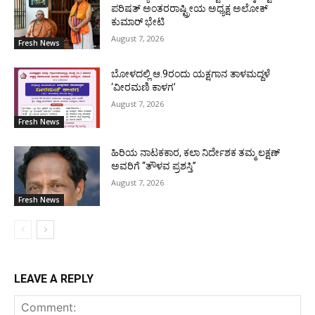
ಪರಿಷತ್ ಅಂತರರಾಷ್ಟ್ರೀಯ ಅಧ್ಯಕ್ಷ ಅಲೋಕ್
ಕುಮಾರ್ ಭೇಟಿ
August 7, 2026
Fresh News
ಬೋಳದಲ್ಲಿ ಆ.9ರಂದು ಯಕ್ಷಗಾನ ತಾಳಮದ್ದಳೆ
‘ವೀರಮಣಿ ಕಾಳಗ’
August 7, 2026
Fresh News
ಹಿರಿಯ ನಾಟಕಕಾರ, ಕಲಾ ನಿರ್ದೇಶಕ ತಮ್ಮ ಲಕ್ಷಣ್
ಅವರಿಗೆ “ತೌಳವ ಪ್ರಶಸ್ತಿ”
August 7, 2026
Fresh News
LEAVE A REPLY