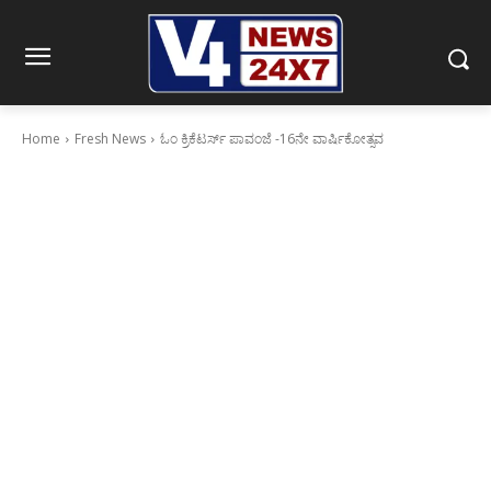
Home
Fresh News
ಓಂ ಕ್ರಿಕೆಟರ್ಸ್ ಪಾವಂಜೆ -16ನೇ ವಾರ್ಷಿಕೋತ್ಸವ