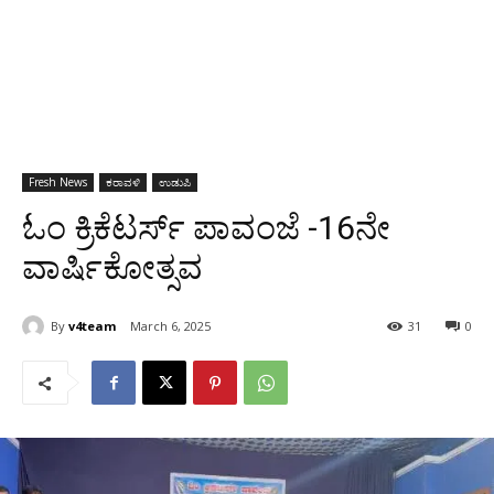
Fresh News
ಕರಾವಳಿ
ಉಡುಪಿ
ಓಂ ಕ್ರಿಕೆಟರ್ಸ್ ಪಾವಂಜೆ -16ನೇ
ವಾರ್ಷಿಕೋತ್ಸವ
By
v4team
March 6, 2025
31
0