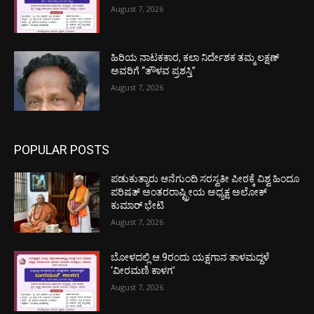
August 7, 2026
ಹಿರಿಯ ನಾಟಕಕಾರ, ಕಲಾ ನಿರ್ದೇಶಕ ತಮ್ಮ ಲಕ್ಷಣ್
ಅವರಿಗೆ “ತೌಳವ ಪ್ರಶಸ್ತಿ”
August 7, 2026
POPULAR POSTS
ಪಡುಕುತ್ಯಾರು ಆನೆಗುಂದಿ ಸರಸ್ವತೀ ಪೀಠಕ್ಕೆ ವಿಶ್ವ ಹಿಂದೂ
ಪರಿಷತ್ ಅಂತರರಾಷ್ಟ್ರೀಯ ಅಧ್ಯಕ್ಷ ಅಲೋಕ್
ಕುಮಾರ್ ಭೇಟಿ
August 7, 2026
ಬೋಳದಲ್ಲಿ ಆ.9ರಂದು ಯಕ್ಷಗಾನ ತಾಳಮದ್ದಳೆ
‘ವೀರಮಣಿ ಕಾಳಗ’
August 7, 2026