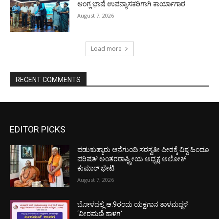
ಆಂಗ್ಲ ಭಾಷೆ ಉಪನ್ಯಾಸಕರಿಗಾಗಿ ಕಾರ್ಯಾಗಾರ
August 7, 2026
Load more
RECENT COMMENTS
EDITOR PICKS
ಪಡುಕುತ್ಯಾರು ಆನೆಗುಂದಿ ಸರಸ್ವತೀ ಪೀಠಕ್ಕೆ ವಿಶ್ವ ಹಿಂದೂ
ಪರಿಷತ್ ಅಂತರರಾಷ್ಟ್ರೀಯ ಅಧ್ಯಕ್ಷ ಅಲೋಕ್
ಕುಮಾರ್ ಭೇಟಿ
August 7, 2026
ಬೋಳದಲ್ಲಿ ಆ.9ರಂದು ಯಕ್ಷಗಾನ ತಾಳಮದ್ದಳೆ
‘ವೀರಮಣಿ ಕಾಳಗ’