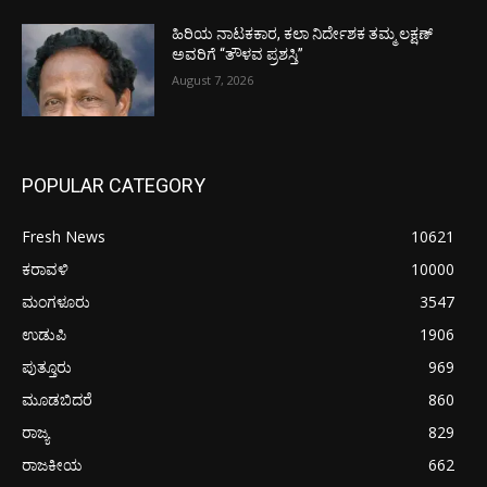
ಹಿರಿಯ ನಾಟಕಕಾರ, ಕಲಾ ನಿರ್ದೇಶಕ ತಮ್ಮ ಲಕ್ಷಣ್
ಅವರಿಗೆ “ತೌಳವ ಪ್ರಶಸ್ತಿ”
August 7, 2026
POPULAR CATEGORY
Fresh News
10621
ಕರಾವಳಿ
10000
ಮಂಗಳೂರು
3547
ಉಡುಪಿ
1906
ಪುತ್ತೂರು
969
ಮೂಡಬಿದರೆ
860
ರಾಜ್ಯ
829
ರಾಜಕೀಯ
662