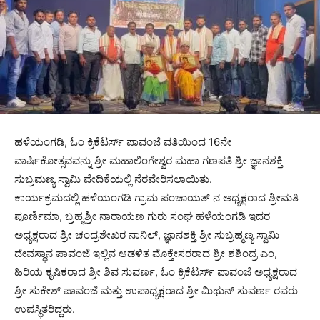
ಹಳೆಯಂಗಡಿ, ಓಂ ಕ್ರಿಕೆಟರ್ಸ್ ಪಾವಂಜೆ ವತಿಯಿಂದ 16ನೇ
ವಾರ್ಷಿಕೋತ್ಸವವನ್ನು ಶ್ರೀ ಮಹಾಲಿಂಗೇಶ್ವರ ಮಹಾ ಗಣಪತಿ ಶ್ರೀ ಜ್ಞಾನಶಕ್ತಿ
ಸುಬ್ರಮಣ್ಯ ಸ್ವಾಮಿ ವೇದಿಕೆಯಲ್ಲಿ ನೆರವೇರಿಸಲಾಯಿತು.
ಕಾರ್ಯಕ್ರಮದಲ್ಲಿ ಹಳೆಯಂಗಡಿ ಗ್ರಾಮ ಪಂಚಾಯತ್ ನ ಅಧ್ಯಕ್ಷರಾದ ಶ್ರೀಮತಿ
ಪೂರ್ಣಿಮಾ, ಬ್ರಹ್ಮಶ್ರೀ ನಾರಾಯಣ ಗುರು ಸಂಘ ಹಳೆಯಂಗಡಿ ಇದರ
ಅಧ್ಯಕ್ಷರಾದ ಶ್ರೀ ಚಂದ್ರಶೇಖರ ನಾನಿಲ್, ಜ್ಞಾನಶಕ್ತಿ ಶ್ರೀ ಸುಬ್ರಹ್ಮಣ್ಯ ಸ್ವಾಮಿ
ದೇವಸ್ಥಾನ ಪಾವಂಜೆ ಇಲ್ಲಿನ ಆಡಳಿತ ಮೊಕ್ತೇಸರರಾದ ಶ್ರೀ ಶಶಿಂದ್ರ ಎಂ,
ಹಿರಿಯ ಕೃಷಿಕರಾದ ಶ್ರೀ ಶಿವ ಸುವರ್ಣ, ಓಂ ಕ್ರಿಕೆಟರ್ಸ್ ಪಾವಂಜೆ ಅಧ್ಯಕ್ಷರಾದ
ಶ್ರೀ ಸುಕೇಶ್ ಪಾವಂಜೆ ಮತ್ತು ಉಪಾಧ್ಯಕ್ಷರಾದ ಶ್ರೀ ಮಿಥುನ್ ಸುವರ್ಣ ರವರು
ಉಪಸ್ಥಿತರಿದ್ದರು.