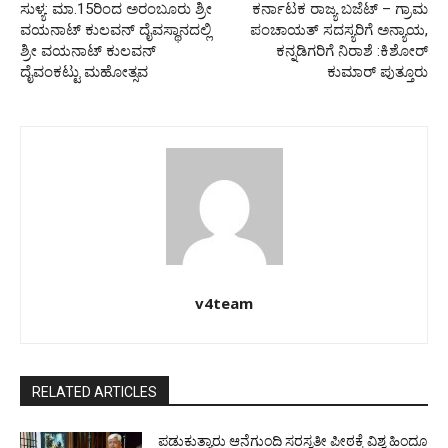
ಸುಳ್ಯ: ಮಾ.15ರಿಂದ ಅರಂಬೂರು ಶ್ರೀ
ಕರ್ನಾಟಕ ರಾಜ್ಯ ಬಜೆಟ್ – ಗ್ರಾಮ
ವಯನಾಟ್ ಕುಲವನ್ ದೈವಸ್ಥಾನದಲ್ಲಿ
ಪಂಚಾಯತ್ ಸದಸ್ಯರಿಗೆ ಅನ್ಯಾಯ,
ಶ್ರೀ ವಯನಾಟ್ ಕುಲವನ್
ಕನ್ನಡಿಗರಿಗೆ ನಿರಾಶೆ :ಕಿಶೋರ್
ದೈವಂಕಟ್ಟು ಮಹೋತ್ಸವ
ಕುಮಾರ್ ಪುತ್ತೂರು
v4team
RELATED ARTICLES
ಪಡುಕುತ್ಯಾರು ಆನೆಗುಂದಿ ಸರಸ್ವತೀ ಪೀಠಕ್ಕೆ ವಿಶ್ವ ಹಿಂದೂ