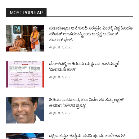
MOST POPULAR
ಪಡುಕುತ್ಯಾರು ಆನೆಗುಂದಿ ಸರಸ್ವತೀ ಪೀಠಕ್ಕೆ ವಿಶ್ವ ಹಿಂದೂ
ಪರಿಷತ್ ಅಂತರರಾಷ್ಟ್ರೀಯ ಅಧ್ಯಕ್ಷ ಅಲೋಕ್
ಕುಮಾರ್ ಭೇಟಿ
August 7, 2026
ಬೋಳದಲ್ಲಿ ಆ.9ರಂದು ಯಕ್ಷಗಾನ ತಾಳಮದ್ದಳೆ
‘ವೀರಮಣಿ ಕಾಳಗ’
August 7, 2026
ಹಿರಿಯ ನಾಟಕಕಾರ, ಕಲಾ ನಿರ್ದೇಶಕ ತಮ್ಮ ಲಕ್ಷಣ್
ಅವರಿಗೆ “ತೌಳವ ಪ್ರಶಸ್ತಿ”
August 7, 2026
ದಕ್ಷಿಣ ಕನ್ನಡ ಜಿಲ್ಲೆಯ ಪದವಿ ಪೂರ್ವ ಕಾಲೇಜುಗಳ