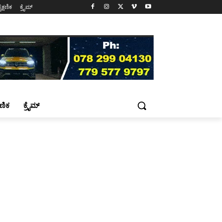
ೈಕ್ಷಣಿಕ
ಕ್ರೈಮ್
್ಷಣಿಕ
ಕ್ರೈಮ್