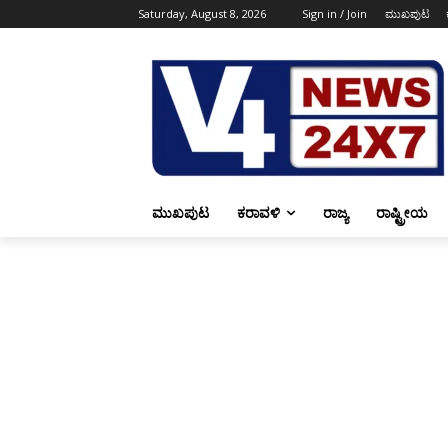
Saturday, August 8, 2026
Sign in / Join
ಮುಖಪುಟ
ಮುಖಪುಟ
ಕರಾವಳಿ
ರಾಜ್ಯ
ರಾಷ್ಟ್ರೀಯ