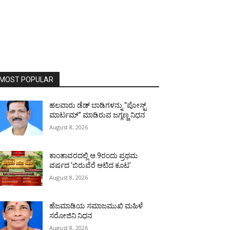
MOST POPULAR
ಹಲವಾರು ಡೆಡ್ ಬಾಡಿಗಳನ್ನು “ಪೋಸ್ಟ್
ಮಾರ್ಟಮ್” ಮಾಡಿರುವ ಜಗ್ಗಣ್ಣ ನಿಧನ
August 8, 2026
ಕಾಂತಾವರದಲ್ಲಿ ಆ.9ರಂದು ಪ್ರಥಮ
ವರ್ಷದ ‘ಬಿರುವೆರೆ ಆಟಿದ ಕೂಟ’
August 8, 2026
ಹೆಜಮಾಡಿಯ ಸಮಾಜಮುಖಿ ಮಹಿಳೆ
ಸರೋಜಿನಿ ನಿಧನ
August 8, 2026