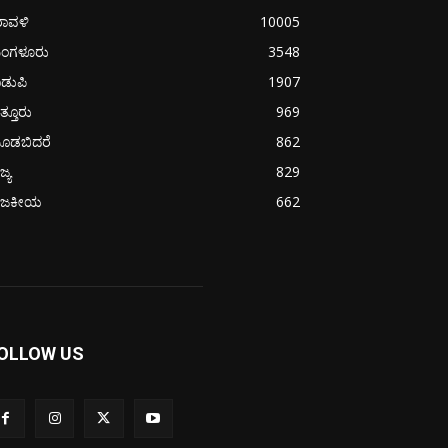
ರಾವಳಿ
10005
ಂಗಳೂರು
3548
ಡುಪಿ
1907
ತ್ತೂರು
969
ೂಡಬಿದರೆ
862
ಜ್ಯ
829
ಾಜಕೀಯ
662
OLLOW US