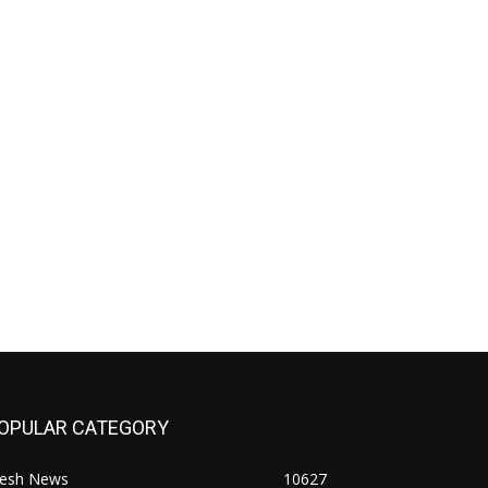
OPULAR CATEGORY
resh News
10627