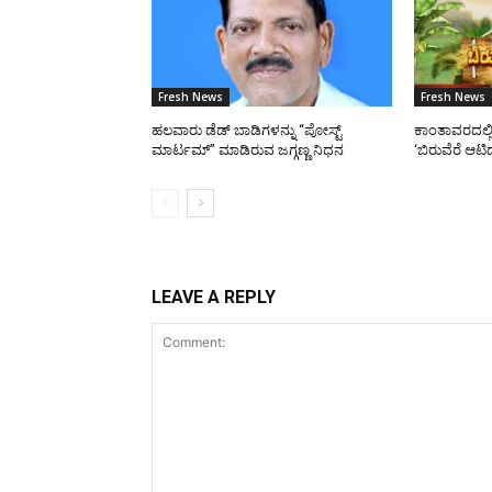
Fresh News
Fresh News
ಹಲವಾರು ಡೆಡ್ ಬಾಡಿಗಳನ್ನು “ಪೋಸ್ಟ್
ಕಾಂತಾವರದಲ್ಲ
ಮಾರ್ಟಮ್” ಮಾಡಿರುವ ಜಗ್ಗಣ್ಣ ನಿಧನ
‘ಬಿರುವೆರೆ ಆಟ
LEAVE A REPLY