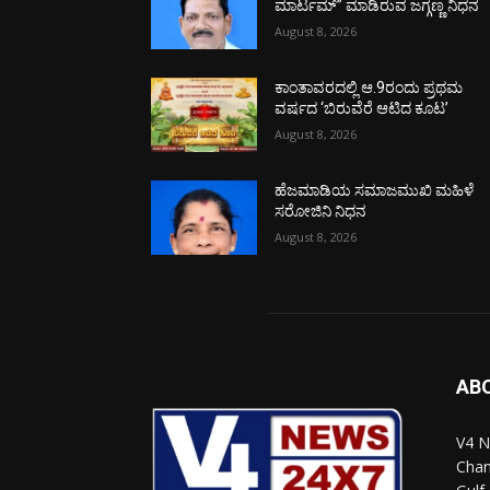
ಮಾರ್ಟಮ್” ಮಾಡಿರುವ ಜಗ್ಗಣ್ಣ ನಿಧನ
August 8, 2026
ಕಾಂತಾವರದಲ್ಲಿ ಆ.9ರಂದು ಪ್ರಥಮ
ವರ್ಷದ ‘ಬಿರುವೆರೆ ಆಟಿದ ಕೂಟ’
August 8, 2026
ಹೆಜಮಾಡಿಯ ಸಮಾಜಮುಖಿ ಮಹಿಳೆ
ಸರೋಜಿನಿ ನಿಧನ
August 8, 2026
AB
V4 N
Chan