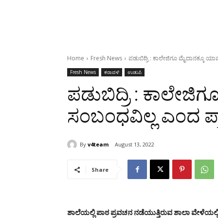
Home
Fresh News
ಪಡುಬಿದ್ರಿ : ಕಾಲೇಜಿಗೂ ಮೈದಾನಕ್ಕೂ ಯ
Fresh News
ಕರಾವಳಿ
ಉಡುಪಿ
ಪಡುಬಿದ್ರಿ : ಕಾಲೇಜ
ಸಂಬಂಧವಿಲ್ಲ ಎಂದ ಪ
By
v4team
August 13, 2022
Share
ಶಾಲೆಯಲ್ಲಿ ಪಾಠ ಪ್ರವಚನ ನಡೆಯುತ್ತಿರುವ ಶಾಲಾ ವೇಳೆಯಲ್