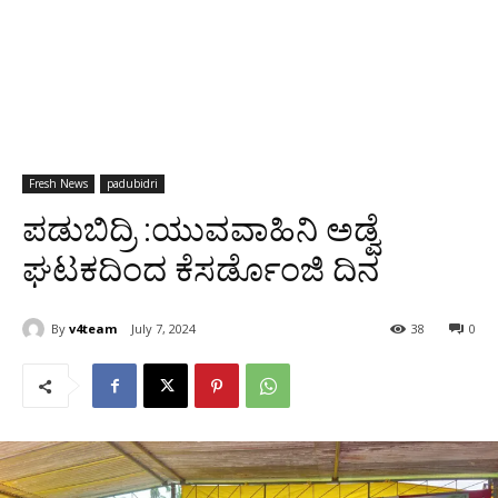
Fresh News
padubidri
ಪಡುಬಿದ್ರಿ :ಯುವವಾಹಿನಿ ಅಡ್ವೆ
ಘಟಕದಿಂದ ಕೆಸರ್ಡೊಂಜಿ ದಿನ
By
v4team
July 7, 2024
38
0