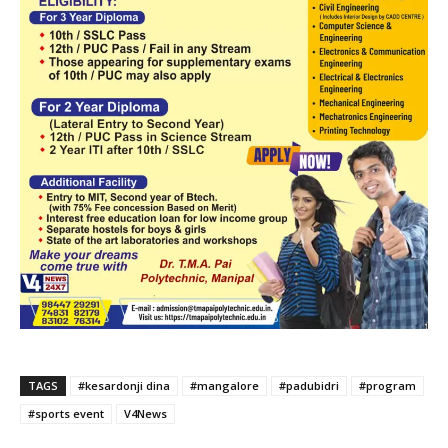
TAGS
#kesardonji dina
#mangalore
#padubidri
#program
#sports event
V4News