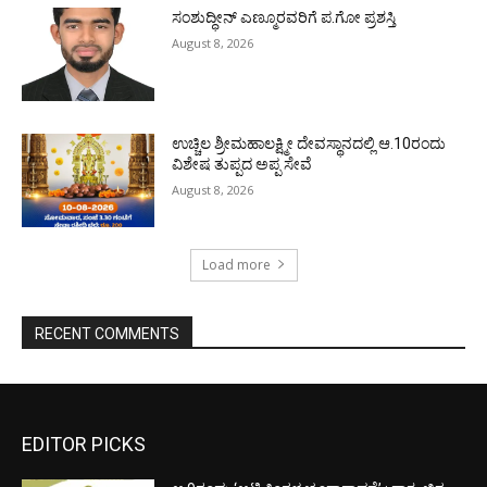
ಸಂಶುದ್ಧೀನ್ ಎಣ್ಮೂರವರಿಗೆ ಪ.ಗೋ ಪ್ರಶಸ್ತಿ
August 8, 2026
ಉಚ್ಚಿಲ ಶ್ರೀಮಹಾಲಕ್ಷ್ಮೀ ದೇವಸ್ಥಾನದಲ್ಲಿ ಆ.10ರಂದು
ವಿಶೇಷ ತುಪ್ಪದ ಅಪ್ಪ ಸೇವೆ
August 8, 2026
Load more
RECENT COMMENTS
EDITOR PICKS