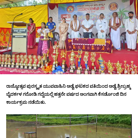
ರಾಜ್ಯೋತ್ಸವ ಪುರಸ್ಕೃತ ಯುವವಾಹಿನಿ ಅಡ್ವೆ ಘಟಕದ ವತಿಯಿಂದ ಅಡ್ವೆ ಶ್ರೀಬ್ರಹ್ಮ
ಬೈದರ್ಕಳ ಗರೋಡಿ ಗದ್ದೆಯಲ್ಲಿ ಹತ್ತನೇ ವರ್ಷದ ಅಂಗವಾಗಿ ಕೆಸರ್ಡೊಂಜಿ ದಿನ
ಕಾರ್ಯಕ್ರಮ ನಡೆಯಿತು.