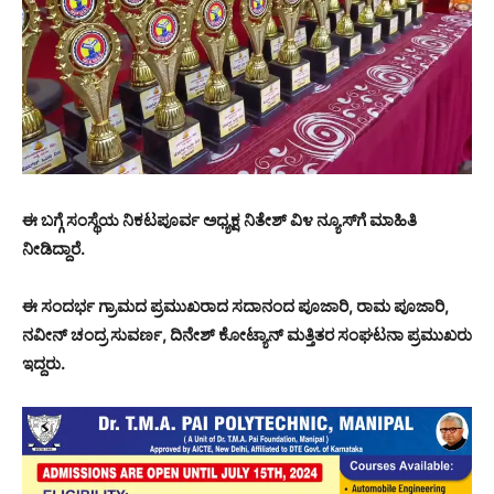
ಈ ಬಗ್ಗೆ ಸಂಸ್ಥೆಯ ನಿಕಟಪೂರ್ವ ಅಧ್ಯಕ್ಷ ನಿತೇಶ್ ವಿ೪ ನ್ಯೂಸ್‌ಗೆ ಮಾಹಿತಿ
ನೀಡಿದ್ದಾರೆ.
ಈ ಸಂದರ್ಭ ಗ್ರಾಮದ ಪ್ರಮುಖರಾದ ಸದಾನಂದ ಪೂಜಾರಿ, ರಾಮ ಪೂಜಾರಿ,
ನವೀನ್ ಚಂದ್ರ ಸುವರ್ಣ, ದಿನೇಶ್ ಕೋಟ್ಯಾನ್ ಮತ್ತಿತರ ಸಂಘಟನಾ ಪ್ರಮುಖರು
ಇದ್ದರು.