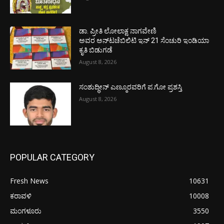
ಡಾ. ಪ್ರೀತಿ ಲೋಲಾಕ್ಷ ನಾಗವೇಣಿ
ಅವರ ಅನ್‌ಟಚೆಬಿಲಿಟಿ ಇನ್ 21 ಸೆಂಚುರಿ ಇಂಡಿಯಾ
ಕೃತಿ ಬಿಡುಗಡೆ
August 8, 2026
ಸಂಶುದ್ಧೀನ್ ಎಣ್ಮೂರವರಿಗೆ ಪ.ಗೋ ಪ್ರಶಸ್ತಿ
August 8, 2026
POPULAR CATEGORY
Fresh News
10631
ಕರಾವಳಿ
10008
ಮಂಗಳೂರು
3550