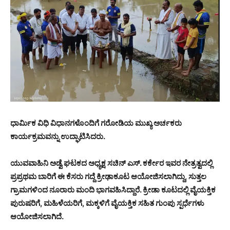
ಧಾರ್ಮಿಕ ವಿಧಿ ವಿಧಾನಗಳೊಂದಿಗೆ ಗರೋಡಿಯ ಮುಖ್ಯ ಅರ್ಚಕರು
ಕಾರ್ಯಕ್ರಮವನ್ನು ಉದ್ಘಾಟಿಸಿದರು.
ಯುವವಾಹಿನಿ ಅಡ್ವೆ ಘಟಕದ ಅಧ್ಯಕ್ಷ ಸಚಿನ್ ಎಸ್. ಕರ್ಕೇರ ಇವರ ನೇತ್ರತ್ವದಲ್ಲಿ
ಪ್ರಪ್ರಥಮ ಬಾರಿಗೆ ಈ ಕೆಸರು ಗದ್ದೆ ಕ್ರೀಢಾಕೂಟ ಆಯೋಜಿಸಲಾಗಿದ್ದು, ಸುತ್ತಲ
ಗ್ರಾಮಗಳಿಂದ ನೂರಾರು ಮಂದಿ ಭಾಗವಹಿಸಿದ್ದಾರೆ. ಕ್ರೀಡಾ ಕೂಟದಲ್ಲಿ ವೈಯಕ್ತಿಕ
ಪುರುಷರಿಗೆ, ಮಹಿಳೆಯರಿಗೆ, ಮಕ್ಕಳಿಗೆ ವೈಯಕ್ತಿಕ ಸಹಿತ ಗುಂಪು ಸ್ಪರ್ಧೆಗಳು
ಆಯೋಜಿಸಲಾಗಿದೆ.