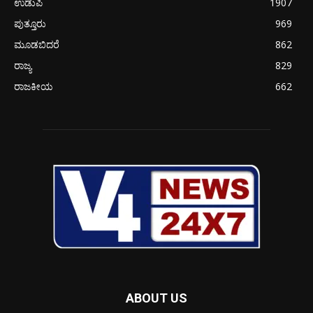
ಉಡುಪಿ
1907
ಪುತ್ತೂರು
969
ಮೂಡಬಿದರೆ
862
ರಾಜ್ಯ
829
ರಾಜಕೀಯ
662
ABOUT US