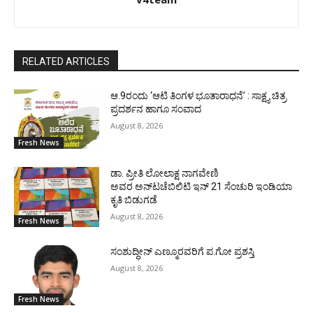
RELATED ARTICLES
ಆ.9ರಂದು ‘ಆಟಿ ತಿಂಗಳ ಭೂತಾರಾಧನೆ’ : ಸಾಕ್ಷ್ಯ ಚಿತ್ರ
ಪ್ರದರ್ಶನ ಹಾಗೂ ಸಂವಾದ
August 8, 2026
Fresh News
ಡಾ. ಪ್ರೀತಿ ಲೋಲಾಕ್ಷ ನಾಗವೇಣಿ
ಅವರ ಅನ್‌ಟಚೆಬಿಲಿಟಿ ಇನ್ 21 ಸೆಂಚುರಿ ಇಂಡಿಯಾ
ಕೃತಿ ಬಿಡುಗಡೆ
August 8, 2026
Fresh News
ಸಂಶುದ್ಧೀನ್ ಎಣ್ಮೂರವರಿಗೆ ಪ.ಗೋ ಪ್ರಶಸ್ತಿ
August 8, 2026
Fresh News