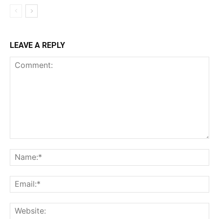
LEAVE A REPLY
Comment:
Na
Ema
Web