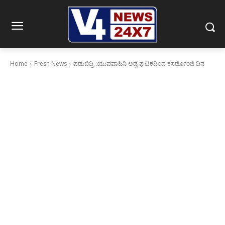
Home
Fresh News
ಪಡುಬಿದ್ರಿ :ಯುವವಾಹಿನಿ ಅಡ್ವೆ ಘಟಕದಿಂದ ಕೆಸರ್ಡೊಂಜಿ ದಿನ