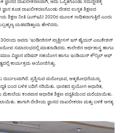
 ಜ್ಞಾನದ ದಾಖಲೀಕರಣವಾಗಿ, ಅದು ಒಪ್ಪಿತಗೊಂಡು ಸದುದ್ದೇಶಕ್ಕೆ
ರಿಕ ಜ್ಞಾನ ಕೂಡ ದಾಖಲೀಕರಣಗೊಂಡು ದೇಶದ ಉನ್ನತ ಶಿಕ್ಷಣದ
ಟ್ರೀಯ ಶಿಕ್ಷಣ ನೀತಿ (ಎನ್ಇಪಿ) 2020ರ ಮೂಲಕ ಸಾಧಿತವಾಗುತ್ತಿದೆ ಎಂದು
ುಬ್ರಹ್ಮಣ್ಯ ಯಡಪಡಿತ್ತಾಯ ಹೇಳಿದರು.
 ಮಾ.30ರಂದು ಅವರು ‘ಇಂಡೀಜಿನಸ್ ಪ್ರಾಕ್ಟೀಸಸ್ ಇನ್ ಹೈಯರ್ ಎಜುಕೇಶನ್
್ ಸಮಾರೋಪ ಸಮಾರಂಭದಲ್ಲಿ ಮಾತನಾಡಿದರು. ಕಾಲೇಜಿನ ಅರ್ಥಶಾಸ್ತ್ರ ಹಾಗೂ
ಯ ಸಮಾಜ ವಿಜ್ಞಾನ ಪರಿಷದ್ ಸಹಯೋಗ ಹಾಗೂ ಇಂಡಿಯನ್ ಕೌನ್ಸಿಲ್ ಆಫ್
ವದಲ್ಲಿ ಕಾರ್ಯಕ್ರಮ ಆಯೋಜಿಸಿತ್ತು.
 ದುರ್ಬಲವಾಗಿದೆ. ಪ್ರಶ್ನಿಸುವ ಮನೋಭಾವ, ಆತ್ಮಶೋಧನೆಯನ್ನು
ಷಣ ಪದ್ಧತಿ ಬಂದ ಬಳಿಕ ಬದಿಗೆ ಸರಿಯಿತು. ಭಾರತದ ಪ್ರಯೋಗ ಆಧಾರಿತ,
ಯು ಮೆಕಾಲೆಯ ಕಂಠಪಾಠ ಆಧಾರಿತ ಶಿಕ್ಷಣ ಪದ್ಧತಿಯಿಂದ ಮರೆಯಾಯಿತು.
ಲಾಯಿತು. ಹಾಗಾಗಿ ದೇಶೀಯ ಜ್ಞಾನದ ದಾಖಲೀಕರಣ ಮತ್ತು ಬಳಕೆ ಅಗತ್ಯ