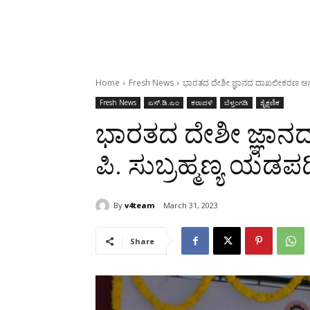
Home
Fresh News
ಭಾರತದ ದೇಶೀ ಜ್ಞಾನದ ದಾಖಲೀಕರಣ ಅಗತ್ಯ: 
Fresh News
ಎಸ್‌.ಡಿ.ಎಂ
ಕರಾವಳಿ
ಬೆಳ್ತಂಗಡಿ
ಶೈಕ್ಷಣಿಕ
ಭಾರತದ ದೇಶೀ ಜ್ಞಾನದ
ಪಿ. ಸುಬ್ರಹ್ಮಣ್ಯ ಯಡಪ
By
v4team
March 31, 2023
Share