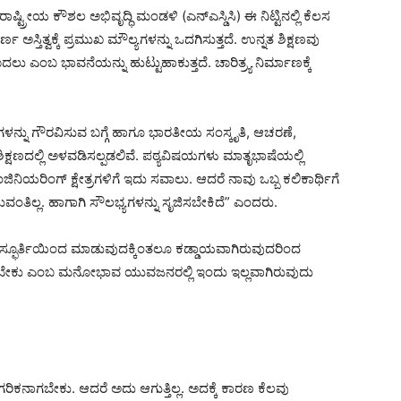
ರಾಷ್ಟ್ರೀಯ ಕೌಶಲ ಅಭಿವೃದ್ಧಿ ಮಂಡಳಿ (ಎನ್ಎಸ್ಡಿಸಿ) ಈ ನಿಟ್ಟಿನಲ್ಲಿ ಕೆಲಸ
ಸ್ತಿತ್ವಕ್ಕೆ ಪ್ರಮುಖ ಮೌಲ್ಯಗಳನ್ನು ಒದಗಿಸುತ್ತದೆ. ಉನ್ನತ ಶಿಕ್ಷಣವು
ಮೊದಲು ಎಂಬ ಭಾವನೆಯನ್ನು ಹುಟ್ಟುಹಾಕುತ್ತದೆ. ಚಾರಿತ್ರ್ಯ ನಿರ್ಮಾಣಕ್ಕೆ
ಳನ್ನು ಗೌರವಿಸುವ ಬಗ್ಗೆ ಹಾಗೂ ಭಾರತೀಯ ಸಂಸ್ಕೃತಿ, ಆಚರಣೆ,
ಿಕ್ಷಣದಲ್ಲಿ ಅಳವಡಿಸಲ್ಪಡಲಿವೆ. ಪಠ್ಯವಿಷಯಗಳು ಮಾತೃಭಾಷೆಯಲ್ಲಿ
ಎಂಜಿನಿಯರಿಂಗ್ ಕ್ಷೇತ್ರಗಳಿಗೆ ಇದು ಸವಾಲು. ಆದರೆ ನಾವು ಒಬ್ಬ ಕಲಿಕಾರ್ಥಿಗೆ
ಂತಿಲ್ಲ. ಹಾಗಾಗಿ ಸೌಲಭ್ಯಗಳನ್ನು ಸೃಜಿಸಬೇಕಿದೆ” ಎಂದರು.
್ಫೂರ್ತಿಯಿಂದ ಮಾಡುವುದಕ್ಕಿಂತಲೂ ಕಡ್ಡಾಯವಾಗಿರುವುದರಿಂದ
ದಬೇಕು ಎಂಬ ಮನೋಭಾವ ಯುವಜನರಲ್ಲಿ ಇಂದು ಇಲ್ಲವಾಗಿರುವುದು
ನಾಗರಿಕನಾಗಬೇಕು. ಆದರೆ ಅದು ಆಗುತ್ತಿಲ್ಲ. ಅದಕ್ಕೆ ಕಾರಣ ಕೆಲವು