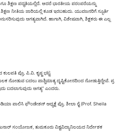
ಾಗೂ ಶಿಕ್ಷಣ ಪದ್ಧತಿಯಲ್ಲಿದೆ. ಆದರೆ ಭಾರತೀಯ ಪರಂಪರೆಯನ್ನು
ಯ ಶಿಕ್ಷಣ ನೀತಿಯ ಜಾರಿಯಲ್ಲಿ ಕೂಡ ಇರಬಹುದು. ಯುವಜನರಿಗೆ ಸ್ಫೂರ್ತಿ
ನುಸರಿಸುವುದು ಅಗತ್ಯವಾಗಿದೆ. ಹಾಗಾಗಿ, ವಿಶೇಷವಾಗಿ, ಶಿಕ್ಷಕರು ಈ ಎಲ್ಲ
ಕುಲಪತಿ ಪ್ರೊ. ಪಿ.ವಿ. ಕೃಷ್ಣ ಭಟ್ಟ
ಕ ನೋಡುವ ಬದಲು ಪಾಶ್ಚಿಮಾತ್ಯ ದೃಷ್ಟಿಕೋನದಿಂದ ನೋಡುತ್ತಿದ್ದೇವೆ.‌ ಪ್ರ
ದೆ. ಇದು ಬದಲಾಗುವುದು ಅಗತ್ಯ” ಎಂದರು.
ಾ ಪಾಲಿಸಿ ಫೌಂಡೇಶನ್ ಅಧ್ಯಕ್ಷೆ ಪ್ರೊ. ಶೀಲಾ ರೈ (Prof. Sheila
ಸೆಮಿನಾರ್ ಸಂಯೋಜಕ, ತುಮಕೂರು ವಿಶ್ವವಿದ್ಯಾನಿಲಯದ ನಿರ್ದೇಶಕ