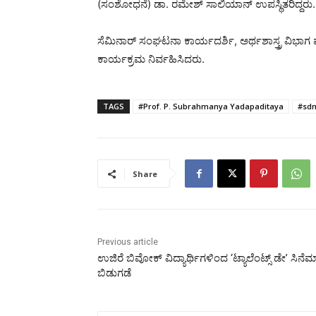
(ಸಂಶೋಧನೆ) ಡಾ. ರಮೇಶ್ ಸಾಲಿಯಾನ್ ಉಪಸ್ಥಿತರಿದ್ದರು. 
ಸೆಮಿನಾರ್ ಸಂಘಟನಾ ಕಾರ್ಯದರ್ಶಿ, ಅರ್ಥಶಾಸ್ತ್ರ ವಿಭಾಗ ಮು
ಕಾರ್ಯಕ್ರಮ ನಿರ್ವಹಿಸಿದರು.
TAGS
#Prof. P. Subrahmanya Yadapaditaya
#sdm
Share
Previous article
ಉಜಿರೆ ಬಿವೋಕ್‌ ವಿದ್ಯಾರ್ಥಿಗಳಿಂದ ‘ಟ್ಯಾಲೆಂಟ್ಸ್ ಡೇ’ ಸಿನೆ
ಬಿಡುಗಡೆ