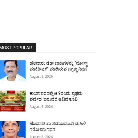
MOST POPULAR
ಹಲವಾರು ಡೆಡ್ ಬಾಡಿಗಳನ್ನು “ಪೋಸ್ಟ್
ಮಾರ್ಟಮ್” ಮಾಡಿರುವ ಜಗ್ಗಣ್ಣ ನಿಧನ
August 8, 2026
ಕಾಂತಾವರದಲ್ಲಿ ಆ.9ರಂದು ಪ್ರಥಮ
ವರ್ಷದ ‘ಬಿರುವೆರೆ ಆಟಿದ ಕೂಟ’
August 8, 2026
ಹೆಜಮಾಡಿಯ ಸಮಾಜಮುಖಿ ಮಹಿಳೆ
ಸರೋಜಿನಿ ನಿಧನ
August 8, 2026