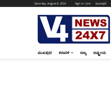
Saturday, August 8, 2026
Sign in / Join
ಮುಖಪುಟ
ಮುಖಪುಟ
ಕರಾವಳಿ
ರಾಜ್ಯ
ರಾಷ್ಟ್ರೀಯ