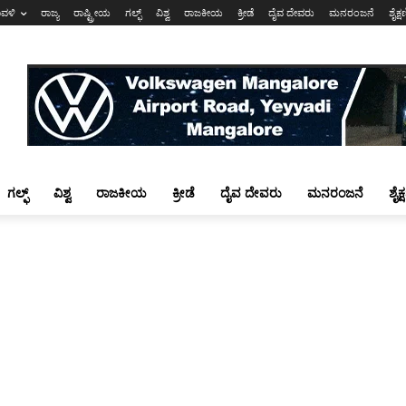
ಾವಳಿ
ರಾಜ್ಯ
ರಾಷ್ಟ್ರೀಯ
ಗಲ್ಫ್
ವಿಶ್ವ
ರಾಜಕೀಯ
ಕ್ರೀಡೆ
ದೈವ ದೇವರು
ಮನರಂಜನೆ
ಶೈಕ್
ಗಲ್ಫ್
ವಿಶ್ವ
ರಾಜಕೀಯ
ಕ್ರೀಡೆ
ದೈವ ದೇವರು
ಮನರಂಜನೆ
ಶೈಕ