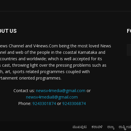
OUT US
F
ews Channel and V4news.Com being the most loved News
nel and web of the people in the coastal Karnataka and
 countries and worldwide; which is well accepted for its
 cast, throwing light over the pressing problems such as
th, art, sports related programmes coupled with
rtainment oriented programmes.
Contact us:
newsv4media@gmail.com
or
newsv4media8@gmail.com
Phone:
9243301874
or
9243306874
ಮುಖಪುಟ
ಕರಾವಳಿ
ರಾಜ್ಯ
ರಾಷ್ಟ್ರೀ