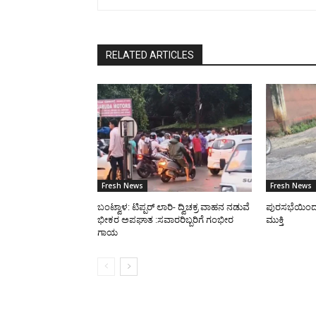
RELATED ARTICLES
Fresh News
Fresh News
ಬಂಟ್ವಾಳ: ಟಿಪ್ಪರ್ ಲಾರಿ- ದ್ವಿಚಕ್ರ ವಾಹನ ನಡುವೆ
ಪುರಸಭೆಯಿಂದ ರಸ
ಭೀಕರ ಅಪಘಾತ :ಸವಾರರಿಬ್ಬರಿಗೆ ಗಂಭೀರ
ಮುಕ್ತಿ
ಗಾಯ