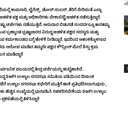
ಲ್ಲಿ ಕಾಮಗಾರಿ, ಲೈಸೆನ್ಸ್ , ಡೋರ್ ನಂಬರ್, ತೆರಿಗೆ ಸೇರಿದಂತೆ ಎಲ್ಲಾ
 ಆಡಳಿತ ಪಕ್ಷ ಮತ್ತು ಅಧಿಕಾರಿಗಳು ಬೇಕಾಬಿಟ್ಟಿ ಆಡಳಿತ ನಡೆಸುತ್ತಿದ್ದಾರೆ.
ಷ್ಟು ಚರ್ಚೆಗಳು ನಡೆಯುತ್ತಿದೆ. ಅನುದಾನ ಬಿಡುಗಡೆ ಸಂದರ್ದಲ್ಲೂ ತಾರತಮ್ಯ
ವ ಬ್ರಹ್ಮಾಂಡ ಭ್ರಷ್ಟಾಚಾರದ ವಿರುದ್ಧ ಆಡಳಿತ ಪಕ್ಷದ ಸದಸ್ಯರು ಮತ್ತು
ವ ಕರ್ಮಕಾಂಡದ ಬಗ್ಗೆ ಹೇಳಿಕೆ ನೀಡಿದ್ದಾರೆ. ಇದರಿಂದ ಅತಂಕಕ್ಕೊಳಗಾದ
ಕರೆದು ಅರೋಪ ಮಾಡಿದ ತಮ್ಮದೇ ಪಕ್ಷದ ಕೌನ್ಸಿಲರ್ ಮೇಲೆ ಶಿಸ್ತು ಕ್ರಮ
ೆಲಸ ಮಾಡಿದ್ದಾರೆ
ನಿಕ ವಲಯದಲ್ಲಿ ತೀವ್ರ ಚರ್ಚೆಯನ್ನು ಹುಟ್ಟಹಾಕಿದೆ .
ರುದ್ಧ SಆPI ಉಳ್ಳಾಲ ನಗರಸಭಾ ಸಮಿತಿಯ ವತಿಯಿಂದ ದಿನಾಂಕ
ಉಳ್ಳಾಲ ನಗರಸಭಾ ಕಛೇರಿಗೆ ಮುತ್ತಿಗೆ ಹಾಕಿ ಪ್ರತಿಭಟಿಸಲಾಗುವುದು ,
ಿಗಳು ಹೆಚ್ಚಿನ ಸಂಖ್ಯೆಯಲ್ಲಿ ಭಾಗವಹಿಸಿ ಸಹಕರಿಸಬೇಕೆಂದು SಆPI ಉಳ್ಳಾಲ
ರಕಟಣೆಯಲ್ಲಿ ತಿಳಿಸಿದ್ದಾರೆ