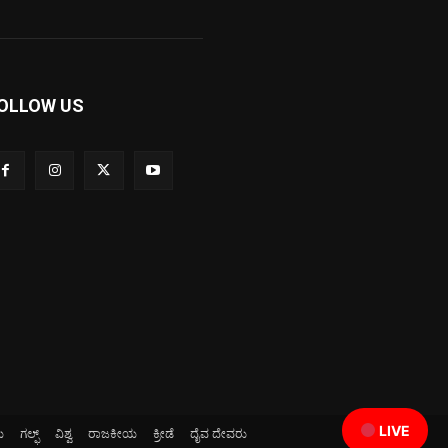
OLLOW US
LIVE
ಯ
ಗಲ್ಫ್
ವಿಶ್ವ
ರಾಜಕೀಯ
ಕ್ರೀಡೆ
ದೈವ ದೇವರು