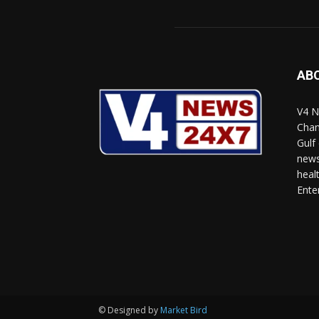
AB
V4 N
Chan
Gulf
news
heal
Ente
© Designed by
Market Bird