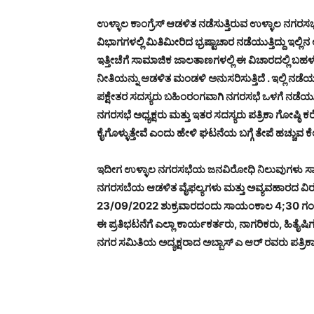
ಉಳ್ಳಾಲ ಕಾಂಗ್ರೆಸ್ ಆಡಳಿತ ನಡೆಸುತ್ತಿರುವ ಉಳ್ಳಾಲ ನಗರಸಭೆಯ
ವಿಭಾಗಗಳಲ್ಲಿ ಮಿತಿಮೀರಿದ ಭ್ರಷ್ಟಾಚಾರ ನಡೆಯುತ್ತಿದ್ದು ಇಲ್ಲಿನ
ಇತ್ತೀಚೆಗೆ ಸಾಮಾಜಿಕ ಜಾಲತಾಣಗಳಲ್ಲಿ ಈ ವಿಚಾರದಲ್ಲಿ ಬಹಳ
ನೀತಿಯನ್ನು ಆಡಳಿತ ಮಂಡಳಿ ಅನುಸರಿಸುತ್ತಿದೆ . ಇಲ್ಲಿ ನಡೆಯು
ಪಕ್ಷೇತರ ಸದಸ್ಯರು ಬಹಿಂರಂಗವಾಗಿ ನಗರಸಭೆ ಒಳಗೆ ನಡೆಯು
ನಗರಸಭೆ ಅಧ್ಯಕ್ಷರು ಮತ್ತು ಇತರ ಸದಸ್ಯರು ಪತ್ರಿಕಾ ಗೋಷ್ಠಿ 
ಕೈಗೊಳ್ಳುತ್ತೇವೆ ಎಂದು ಹೇಳಿ ಘಟನೆಯ ಬಗ್ಗೆ ತೇಪೆ ಹಚ್ಚುವ ಕ
ಇದೀಗ ಉಳ್ಳಾಲ ನಗರಸಭೆಯ ಜನವಿರೋಧಿ ನಿಲುವುಗಳು ಸಾರ್ವಜ
ನಗರಸಬೆಯ ಆಡಳಿತ ವೈಫಲ್ಯಗಳು ಮತ್ತು ಅವ್ಯವಹಾರದ ವಿ
23/09/2022 ಶುಕ್ರವಾರದಂದು ಸಾಯಂಕಾಲ 4;30 ಗಂಟೆಗೆ 
ಈ ಪ್ರತಿಭಟನೆಗೆ ಎಲ್ಲಾ ಕಾರ್ಯಕರ್ತರು, ನಾಗರಿಕರು, ಹಿತೈಷ
ನಗರ ಸಮಿತಿಯ ಅದ್ಯಕ್ಷರಾದ ಅಬ್ಬಾಸ್ ಎ ಆರ್ ರವರು ಪತ್ರಿಕಾ ಪ್