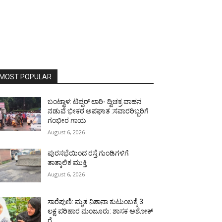
MOST POPULAR
ಬಂಟ್ವಾಳ: ಟಿಪ್ಪರ್ ಲಾರಿ- ದ್ವಿಚಕ್ರ ವಾಹನ
ನಡುವೆ ಭೀಕರ ಅಪಘಾತ :ಸವಾರರಿಬ್ಬರಿಗೆ
ಗಂಭೀರ ಗಾಯ
August 6, 2026
ಪುರಸಭೆಯಿಂದ ರಸ್ತೆ ಗುಂಡಿಗಳಿಗೆ
ತಾತ್ಕಾಲಿಕ ಮುಕ್ತಿ
August 6, 2026
ಸಾರೆಪುಣಿ: ಮೃತ ನಿಶಾನಾ ಕುಟುಂಬಕ್ಕೆ 3
ಲಕ್ಷ ಪರಿಹಾರ ಮಂಜೂರು: ಶಾಸಕ ಅಶೋಕ್
ರೈ