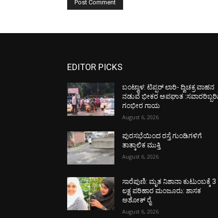
EDITOR PICKS
ಬಂಟ್ವಾಳ: ಟಿಪ್ಪರ್ ಲಾರಿ- ದ್ವಿಚಕ್ರ ವಾಹನ
ನಡುವೆ ಭೀಕರ ಅಪಘಾತ :ಸವಾರರಿಬ್ಬರಿ
ಗಂಭೀರ ಗಾಯ
August 6, 2026
ಪುರಸಭೆಯಿಂದ ರಸ್ತೆ ಗುಂಡಿಗಳಿಗೆ
ತಾತ್ಕಾಲಿಕ ಮುಕ್ತಿ
August 6, 2026
ಸಾರೆಪುಣಿ: ಮೃತ ನಿಶಾನಾ ಕುಟುಂಬಕ್ಕೆ 3
ಲಕ್ಷ ಪರಿಹಾರ ಮಂಜೂರು: ಶಾಸಕ
ಅಶೋಕ್ ರೈ
August 6, 2026