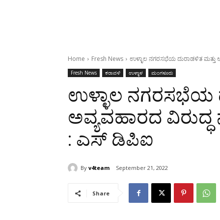
Home
Fresh News
ಉಳ್ಳಾಲ ನಗರಸಭೆಯ ದುರಾಡಳಿತ ಮತ್ತು ಅವ್
Fresh News
ಕರಾವಳಿ
ಉಳ್ಳಾಳ
ಮಂಗಳೂರು
ಉಳ್ಳಾಲ ನಗರಸಭೆಯ ದ
ಅವ್ಯವಹಾರದ ವಿರುದ್ಧ 
: ಎಸ್ ಡಿಪಿಐ
By
v4team
September 21, 2022
Share