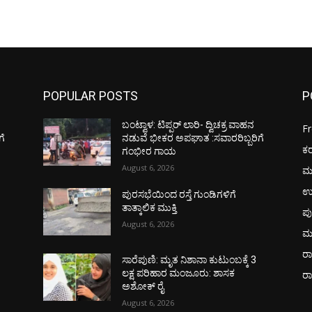
POPULAR POSTS
P
ಬಂಟ್ವಾಳ: ಟಿಪ್ಪರ್ ಲಾರಿ- ದ್ವಿಚಕ್ರ ವಾಹನ
F
ಗೆ
ನಡುವೆ ಭೀಕರ ಅಪಘಾತ :ಸವಾರರಿಬ್ಬರಿಗೆ
ಕ
ಗಂಭೀರ ಗಾಯ
August 6, 2026
ಮ
ಉ
ಪುರಸಭೆಯಿಂದ ರಸ್ತೆ ಗುಂಡಿಗಳಿಗೆ
ತಾತ್ಕಾಲಿಕ ಮುಕ್ತಿ
ಪು
August 6, 2026
ಮ
ರಾ
ಸಾರೆಪುಣಿ: ಮೃತ ನಿಶಾನಾ ಕುಟುಂಬಕ್ಕೆ 3
ಲಕ್ಷ ಪರಿಹಾರ ಮಂಜೂರು: ಶಾಸಕ
ರ
ಅಶೋಕ್ ರೈ
August 6, 2026