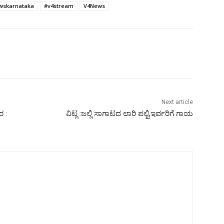
wskarnataka
#v4stream
V4News
Next article
ರ :
ವಿಟ್ಲ :ಜಲ್ಲಿ ಸಾಗಾಟದ ಲಾರಿ ಪಲ್ಟಿ,ಇರ್ವರಿಗೆ ಗಾಯ