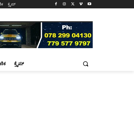
ಷಣಿಕ
ಕ್ರೈಮ್
್ಷಣಿಕ
ಕ್ರೈಮ್