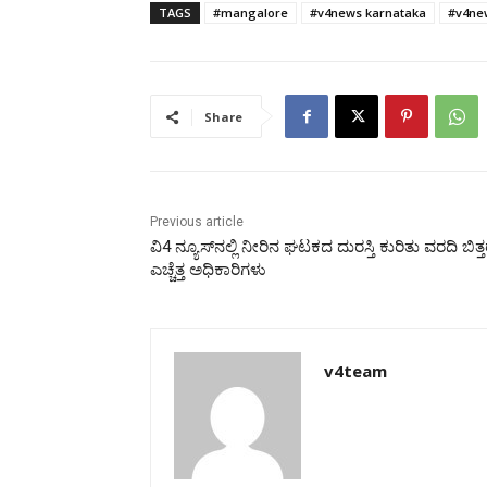
TAGS
#mangalore
#v4news karnataka
#v4ne
Share
Previous article
ವಿ4 ನ್ಯೂಸ್‍ನಲ್ಲಿ ನೀರಿನ ಘಟಕದ ದುರಸ್ತಿ ಕುರಿತು ವರದಿ ಬಿತ್ತ
ಎಚ್ಚೆತ್ತ ಅಧಿಕಾರಿಗಳು
v4team