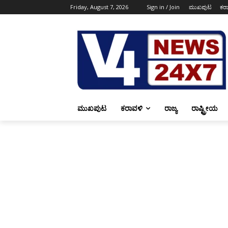
Friday, August 7, 2026
Sign in / Join
ಮುಖಪುಟ
ಕರ
ಮುಖಪುಟ
ಕರಾವಳಿ
ರಾಜ್ಯ
ರಾಷ್ಟ್ರೀಯ