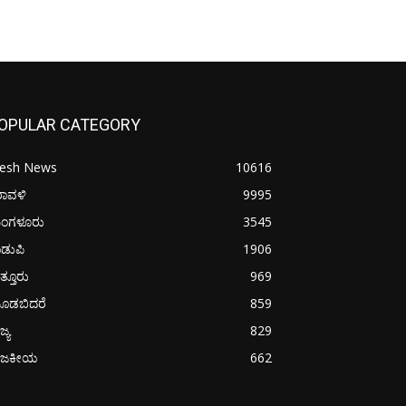
OPULAR CATEGORY
resh News
10616
ರಾವಳಿ
9995
ಂಗಳೂರು
3545
ಡುಪಿ
1906
ತ್ತೂರು
969
ೂಡಬಿದರೆ
859
ಜ್ಯ
829
ಾಜಕೀಯ
662