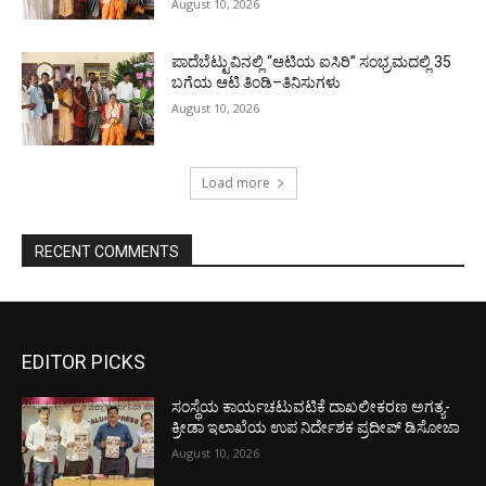
August 10, 2026
ಪಾದೆಬೆಟ್ಟುವಿನಲ್ಲಿ “ಆಟಿಯ ಐಸಿರಿ’’ ಸಂಭ್ರಮದಲ್ಲಿ 35
ಬಗೆಯ ಆಟಿ ತಿಂಡಿ–ತಿನಿಸುಗಳು
August 10, 2026
Load more
RECENT COMMENTS
EDITOR PICKS
ಸಂಸ್ಥೆಯ ಕಾರ್ಯಚಟುವಟಿಕೆ ದಾಖಲೀಕರಣ ಅಗತ್ಯ-
ಕ್ರೀಡಾ ಇಲಾಖೆಯ ಉಪ ನಿರ್ದೇಶಕ ಪ್ರದೀಪ್ ಡಿಸೋಜಾ
August 10, 2026