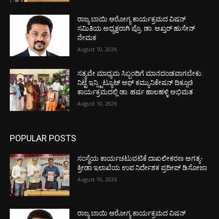
ರಾಜ್ಯ ಬಾಯಿ ಆರೋಗ್ಯ ಕಾರ್ಯಕ್ರಮದ ವಿಷನ್
ಸಮಿತಿಯ ಅಧ್ಯಕ್ಷರಾಗಿ ಪ್ರೊ. ಡಾ. ಅಖ್ತರ್ ಹುಸೇನ್
ನೇಮಕ
August 10, 2026
ಸತ್ಯವೇ ಮಾಧ್ಯಮ ಸಿಬ್ಬಂದಿಗೆ ಮಾನದಂಡವಾಗಬೇಕು:
ನಿಟ್ಟೆ ಇನ್ಸ್ಟಿಟ್ಯೂಟ್ ಆಫ್ ಕಮ್ಯುನಿಕೇಷನ್ ದಿಕ್ಸೂಚಿ
ಕಾರ್ಯಕ್ರಮದಲ್ಲಿ ಡಾ. ಹರ್ಷ ಹಾಲಹಳ್ಳಿ ಅಭಿಮತ
August 10, 2026
POPULAR POSTS
ಸಂಸ್ಥೆಯ ಕಾರ್ಯಚಟುವಟಿಕೆ ದಾಖಲೀಕರಣ ಅಗತ್ಯ-
ಕ್ರೀಡಾ ಇಲಾಖೆಯ ಉಪ ನಿರ್ದೇಶಕ ಪ್ರದೀಪ್ ಡಿಸೋಜಾ
August 10, 2026
ರಾಜ್ಯ ಬಾಯಿ ಆರೋಗ್ಯ ಕಾರ್ಯಕ್ರಮದ ವಿಷನ್