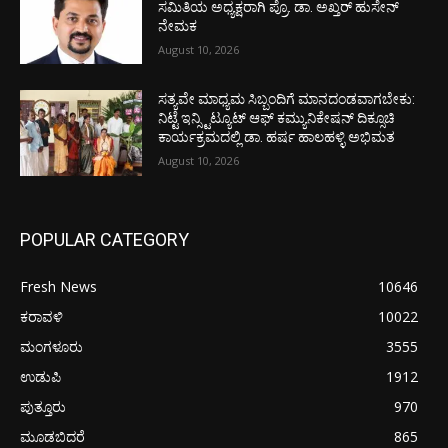
ಸಮಿತಿಯ ಅಧ್ಯಕ್ಷರಾಗಿ ಪ್ರೊ. ಡಾ. ಅಖ್ತರ್ ಹುಸೇನ್
ನೇಮಕ
August 10, 2026
ಸತ್ಯವೇ ಮಾಧ್ಯಮ ಸಿಬ್ಬಂದಿಗೆ ಮಾನದಂಡವಾಗಬೇಕು:
ನಿಟ್ಟೆ ಇನ್ಸ್ಟಿಟ್ಯೂಟ್ ಆಫ್ ಕಮ್ಯುನಿಕೇಷನ್ ದಿಕ್ಸೂಚಿ
ಕಾರ್ಯಕ್ರಮದಲ್ಲಿ ಡಾ. ಹರ್ಷ ಹಾಲಹಳ್ಳಿ ಅಭಿಮತ
August 10, 2026
POPULAR CATEGORY
Fresh News
10646
ಕರಾವಳಿ
10022
ಮಂಗಳೂರು
3555
ಉಡುಪಿ
1912
ಪುತ್ತೂರು
970
ಮೂಡಬಿದರೆ
865