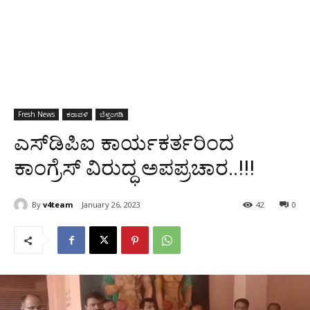
Fresh News
ಕರಾವಳಿ
ಬೆಳ್ತಂಗಡಿ
ಎಸ್‍ಡಿಪಿಐ ಕಾರ್ಯಕರ್ತರಿಂದ
ಕಾಂಗ್ರೆಸ್ ವಿರುದ್ಧ ಅಪಪ್ರಚಾರ..!!!
By
v4team
January 26, 2023
42
0