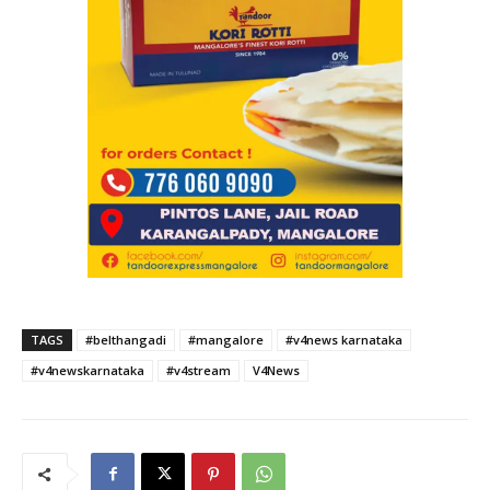
TAGS
#belthangadi
#mangalore
#v4news karnataka
#v4newskarnataka
#v4stream
V4News