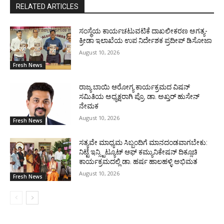
RELATED ARTICLES
ಸಂಸ್ಥೆಯ ಕಾರ್ಯಚಟುವಟಿಕೆ ದಾಖಲೀಕರಣ ಅಗತ್ಯ-
ಕ್ರೀಡಾ ಇಲಾಖೆಯ ಉಪ ನಿರ್ದೇಶಕ ಪ್ರದೀಪ್ ಡಿಸೋಜಾ
August 10, 2026
Fresh News
ರಾಜ್ಯ ಬಾಯಿ ಆರೋಗ್ಯ ಕಾರ್ಯಕ್ರಮದ ವಿಷನ್
ಸಮಿತಿಯ ಅಧ್ಯಕ್ಷರಾಗಿ ಪ್ರೊ. ಡಾ. ಅಖ್ತರ್ ಹುಸೇನ್
ನೇಮಕ
August 10, 2026
Fresh News
ಸತ್ಯವೇ ಮಾಧ್ಯಮ ಸಿಬ್ಬಂದಿಗೆ ಮಾನದಂಡವಾಗಬೇಕು:
ನಿಟ್ಟೆ ಇನ್ಸ್ಟಿಟ್ಯೂಟ್ ಆಫ್ ಕಮ್ಯುನಿಕೇಷನ್ ದಿಕ್ಸೂಚಿ
ಕಾರ್ಯಕ್ರಮದಲ್ಲಿ ಡಾ. ಹರ್ಷ ಹಾಲಹಳ್ಳಿ ಅಭಿಮತ
August 10, 2026
Fresh News