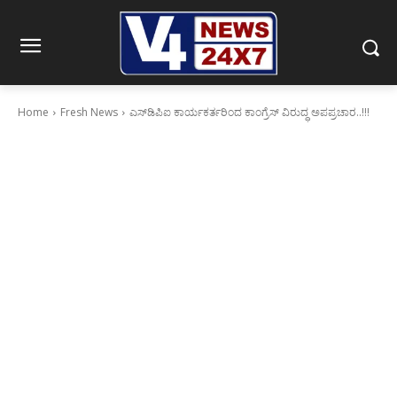
Home
Fresh News
ಎಸ್‍ಡಿಪಿಐ ಕಾರ್ಯಕರ್ತರಿಂದ ಕಾಂಗ್ರೆಸ್ ವಿರುದ್ಧ ಅಪಪ್ರಚಾರ..!!!