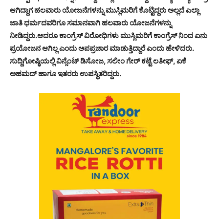
ಆಗಿದ್ದಾಗ ಹಲವಾರು ಯೋಜನೆಗಳನ್ನು ಮುಸ್ಲಿಮರಿಗೆ ಕೊಟ್ಟಿದ್ದರು ಅಲ್ಲದೆ ಎಲ್ಲಾ
ಜಾತಿ ಧರ್ಮದವರಿಗೂ ಸಮಾನವಾಗಿ ಹಲವಾರು ಯೋಜನೆಗಳನ್ನು
ನೀಡಿದ್ದರು.ಆದರೂ ಕಾಂಗ್ರೆಸ್ ವಿರೋಧಿಗಳು ಮುಸ್ಲಿಮರಿಗೆ ಕಾಂಗ್ರೆಸ್ ನಿಂದ ಏನು
ಪ್ರಯೋಜನ ಆಗಿಲ್ಲ ಎಂದು ಅಪಪ್ರಚಾರ ಮಾಡುತ್ತಿದ್ದಾರೆ ಎಂದು ಹೇಳಿದರು.
ಸುದ್ದಿಗೋಷ್ಠಿಯಲ್ಲಿ ವಿನ್ಸೆಂಟ್ ಡಿಸೋಜ, ಸಲೀಂ ಗೇರ್ ಕಟ್ಟೆ ಲತೀಫ್, ಏಕೆ
ಅಹಮದ್ ಹಾಗೂ ಇತರರು ಉಪಸ್ಥಿತರಿದ್ದರು.