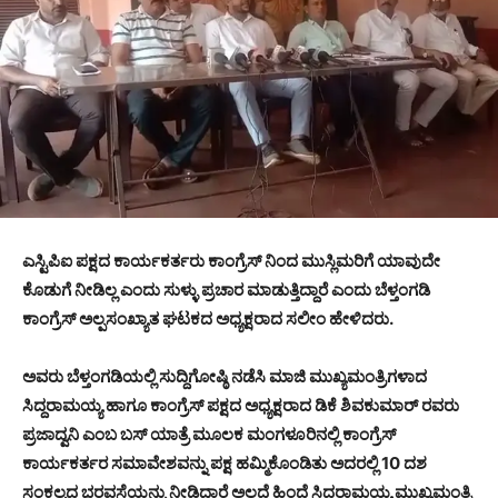
ಎಸ್ಟಿಪಿಐ ಪಕ್ಷದ ಕಾರ್ಯಕರ್ತರು ಕಾಂಗ್ರೆಸ್ ನಿಂದ ಮುಸ್ಲಿಮರಿಗೆ ಯಾವುದೇ
ಕೊಡುಗೆ ನೀಡಿಲ್ಲ ಎಂದು ಸುಳ್ಳು ಪ್ರಚಾರ ಮಾಡುತ್ತಿದ್ದಾರೆ ಎಂದು ಬೆಳ್ತಂಗಡಿ
ಕಾಂಗ್ರೆಸ್ ಅಲ್ಪಸಂಖ್ಯಾತ ಘಟಕದ ಅಧ್ಯಕ್ಷರಾದ ಸಲೀಂ ಹೇಳಿದರು.
ಅವರು ಬೆಳ್ತಂಗಡಿಯಲ್ಲಿ ಸುದ್ದಿಗೋಷ್ಠಿ ನಡೆಸಿ ಮಾಜಿ ಮುಖ್ಯಮಂತ್ರಿಗಳಾದ
ಸಿದ್ದರಾಮಯ್ಯ ಹಾಗೂ ಕಾಂಗ್ರೆಸ್ ಪಕ್ಷದ ಅಧ್ಯಕ್ಷರಾದ ಡಿಕೆ ಶಿವಕುಮಾರ್ ರವರು
ಪ್ರಜಾದ್ವನಿ ಎಂಬ ಬಸ್ ಯಾತ್ರೆ ಮೂಲಕ ಮಂಗಳೂರಿನಲ್ಲಿ ಕಾಂಗ್ರೆಸ್
ಕಾರ್ಯಕರ್ತರ ಸಮಾವೇಶವನ್ನು ಪಕ್ಷ ಹಮ್ಮಿಕೊಂಡಿತು ಅದರಲ್ಲಿ 10 ದಶ
ಸಂಕಲ್ಪದ ಭರವಸೆಯನ್ನು ನೀಡಿದ್ದಾರೆ ಅಲ್ಲದೆ ಹಿಂದೆ ಸಿದ್ದರಾಮಯ್ಯ ಮುಖ್ಯಮಂತ್ರಿ