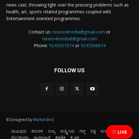
news cast, throwing light over the pressing problems such as
health, art, sports related programmes coupled with
Entertainment oriented programmes.
Contact us:
newsv4media@gmail.com
or
newsv4media8@gmail.com
Phone:
9243301874
or
9243306874
FOLLOW US
© Designed by
Market Bird
ಮುಖಪುಟ
ಕರಾವಳಿ
ರಾಜ್ಯ
ರಾಷ್ಟ್ರೀಯ
ಗಲ್ಫ್
ವಿಶ್ವ
ರಾಜಕೀಯ
ಕ್ರೀಡೆ
LIVE
ದೈವ ದೇವರು
ಮನರಂಜನೆ
ಶೈಕ್ಷಣಿಕ
ಕ್ರೈಮ್