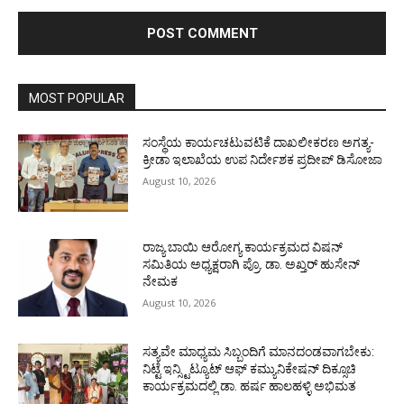
MOST POPULAR
ಸಂಸ್ಥೆಯ ಕಾರ್ಯಚಟುವಟಿಕೆ ದಾಖಲೀಕರಣ ಅಗತ್ಯ-
ಕ್ರೀಡಾ ಇಲಾಖೆಯ ಉಪ ನಿರ್ದೇಶಕ ಪ್ರದೀಪ್ ಡಿಸೋಜಾ
August 10, 2026
ರಾಜ್ಯ ಬಾಯಿ ಆರೋಗ್ಯ ಕಾರ್ಯಕ್ರಮದ ವಿಷನ್
ಸಮಿತಿಯ ಅಧ್ಯಕ್ಷರಾಗಿ ಪ್ರೊ. ಡಾ. ಅಖ್ತರ್ ಹುಸೇನ್
ನೇಮಕ
August 10, 2026
ಸತ್ಯವೇ ಮಾಧ್ಯಮ ಸಿಬ್ಬಂದಿಗೆ ಮಾನದಂಡವಾಗಬೇಕು:
ನಿಟ್ಟೆ ಇನ್ಸ್ಟಿಟ್ಯೂಟ್ ಆಫ್ ಕಮ್ಯುನಿಕೇಷನ್ ದಿಕ್ಸೂಚಿ
ಕಾರ್ಯಕ್ರಮದಲ್ಲಿ ಡಾ. ಹರ್ಷ ಹಾಲಹಳ್ಳಿ ಅಭಿಮತ