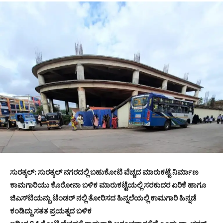
ಸುರತ್ಕಲ್: ಸುರತ್ಕಲ್ ನಗರದಲ್ಲಿ ಬಹುಕೋಟಿ ವೆಚ್ಚದ ಮಾರುಕಟ್ಟೆ ನಿರ್ಮಾಣ
ಕಾಮಗಾರಿಯು ಕೊರೋನಾ ಬಳಿಕ ಮಾರುಕಟ್ಟೆಯಲ್ಲಿ ಸರಕುದರ ಏರಿಕೆ ಹಾಗೂ
ಜಿಎಸ್‌ಟಿಯನ್ಬು ಟೆಂಡರ್ ನಲ್ಲಿ ತೋರಿಸದ ಹಿನ್ನಲೆಯಲ್ಲಿ ಕಾಮಗಾರಿ ಹಿನ್ನಡೆ
ಕಂಡಿದ್ದು ಸತತ ಪ್ರಯತ್ನದ ಬಳಿಕ