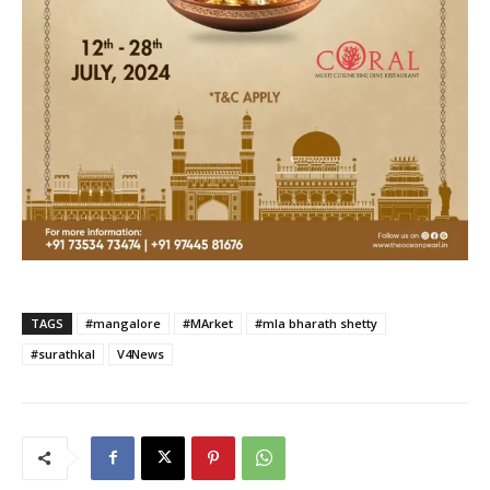
TAGS
#mangalore
#MArket
#mla bharath shetty
#surathkal
V4News