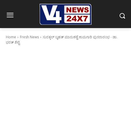
Home
Fresh News
ಸುರತ್ಕಲ್ ಬೃಹತ್ ಮಾರುಕಟ್ಟೆ ಕಾಮಗಾರಿ ಪುನರಾರಂಭ - ಡಾ.
ಭರತ್ ಶೆಟ್ಟಿ