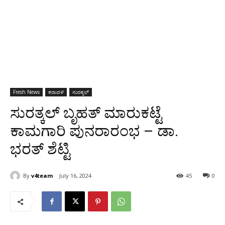
Fresh News
ಕರಾವಳಿ
ಸುರತ್ಕಲ್
ಸುರತ್ಕಲ್ ಬೃಹತ್ ಮಾರುಕಟ್ಟೆ
ಕಾಮಗಾರಿ ಪುನರಾರಂಭ – ಡಾ.
ಭರತ್ ಶೆಟ್ಟಿ
By
v4team
July 16, 2024
45
0