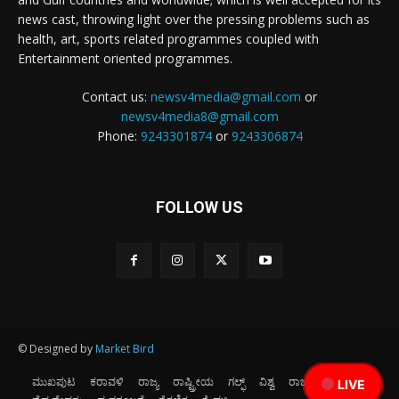
news cast, throwing light over the pressing problems such as
health, art, sports related programmes coupled with
Entertainment oriented programmes.
Contact us:
newsv4media@gmail.com
or
newsv4media8@gmail.com
Phone:
9243301874
or
9243306874
FOLLOW US
© Designed by
Market Bird
ಮುಖಪುಟ
ಕರಾವಳಿ
ರಾಜ್ಯ
ರಾಷ್ಟ್ರೀಯ
ಗಲ್ಫ್
ವಿಶ್ವ
ರಾಜಕೀಯ
ಕ್ರೀಡೆ
LIVE