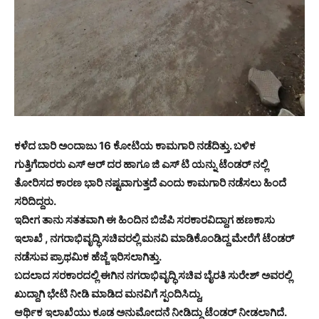
ಕಳೆದ ಬಾರಿ ಅಂದಾಜು 16 ಕೋಟಿಯ ಕಾಮಗಾರಿ ನಡೆದಿತ್ತು. ಬಳಿಕ
ಗುತ್ತಿಗೆದಾರರು ಎಸ್ ಆರ್ ದರ ಹಾಗೂ ಜಿ ಎಸ್ ಟಿ ಯನ್ನು ಟೆಂಡರ್ ನಲ್ಲಿ
ತೋರಿಸದ ಕಾರಣ ಭಾರಿ ನಷ್ಟವಾಗುತ್ತದೆ ಎಂದು ಕಾಮಗಾರಿ ನಡೆಸಲು ಹಿಂದೆ
ಸರಿದಿದ್ದರು.
ಇದೀಗ ತಾನು ಸತತವಾಗಿ ಈ ಹಿಂದಿನ ಬಿಜೆಪಿ ಸರಕಾರವಿದ್ದಾಗ ಹಣಕಾಸು
ಇಲಾಖೆ , ನಗರಾಭಿವೃದ್ಧಿ ಸಚಿವರಲ್ಲಿ ಮನವಿ ಮಾಡಿಕೊಂಡಿದ್ದ ಮೇರೆಗೆ ಟೆಂಡರ್
ನಡೆಸುವ ಪ್ರಾಥಮಿಕ ಹೆಜ್ಜೆ ಇರಿಸಲಾಗಿತ್ತು.
ಬದಲಾದ ಸರಕಾರದಲ್ಲಿ ಈಗಿನ ನಗರಾಭಿವೃದ್ಧಿ ಸಚಿವ ಬೈರತಿ ಸುರೇಶ್ ಅವರಲ್ಲಿ
ಖುದ್ದಾಗಿ ಭೇಟಿ ನೀಡಿ ಮಾಡಿದ ಮನವಿಗೆ ಸ್ಪಂದಿಸಿದ್ದು,
ಆರ್ಥಿಕ ಇಲಾಖೆಯು ಕೂಡ ಅನುಮೋದನೆ ನೀಡಿದ್ದು ಟೆಂಡರ್ ನೀಡಲಾಗಿದೆ.