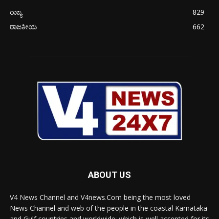
ರಾಜ್ಯ
829
ರಾಜಕೀಯ
662
ABOUT US
V4 News Channel and V4news.Com being the most loved
News Channel and web of the people in the coastal Karnataka
and Gulf countries and worldwide; which is well accepted for its