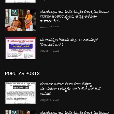
ಪಡುಕುತ್ಯಾರು ಆನೆಗುಂದಿ ಸರಸ್ವತೀ ಪೀಠಕ್ಕೆ ವಿಶ್ವ ಹಿಂದೂ
ಪರಿಷತ್ ಅಂತರರಾಷ್ಟ್ರೀಯ ಅಧ್ಯಕ್ಷ ಅಲೋಕ್
ಕುಮಾರ್ ಭೇಟಿ
August 7, 2026
ಬೋಳದಲ್ಲಿ ಆ.9ರಂದು ಯಕ್ಷಗಾನ ತಾಳಮದ್ದಳೆ
‘ವೀರಮಣಿ ಕಾಳಗ’
August 7, 2026
POPULAR POSTS
ದೇವಾಡಿಗ ಸಮಾಜ ಸೇವಾ ಸಂಘ ಬೆಳ್ಳಣ್ಣು
ವಲಯದಿಂದ ಆಗಸ್ಟ್ 9ರಂದು ‘ಆಟಿಡೊಂಜಿ ದಿನ’
ಆಚರಣೆ
August 8, 2026
ಪಡುಕುತ್ಯಾರು ಆನೆಗುಂದಿ ಸರಸ್ವತೀ ಪೀಠಕ್ಕೆ ವಿಶ್ವ ಹಿಂದೂ