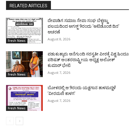
RELATED ARTICLES
ದೇವಾಡಿಗ ಸಮಾಜ ಸೇವಾ ಸಂಘ ಬೆಳ್ಳಣ್ಣು
ವಲಯದಿಂದ ಆಗಸ್ಟ್ 9ರಂದು ‘ಆಟಿಡೊಂಜಿ ದಿನ’
ಆಚರಣೆ
August 8, 2026
Fresh News
ಪಡುಕುತ್ಯಾರು ಆನೆಗುಂದಿ ಸರಸ್ವತೀ ಪೀಠಕ್ಕೆ ವಿಶ್ವ ಹಿಂದೂ
ಪರಿಷತ್ ಅಂತರರಾಷ್ಟ್ರೀಯ ಅಧ್ಯಕ್ಷ ಅಲೋಕ್
ಕುಮಾರ್ ಭೇಟಿ
August 7, 2026
Fresh News
ಬೋಳದಲ್ಲಿ ಆ.9ರಂದು ಯಕ್ಷಗಾನ ತಾಳಮದ್ದಳೆ
‘ವೀರಮಣಿ ಕಾಳಗ’
August 7, 2026
Fresh News