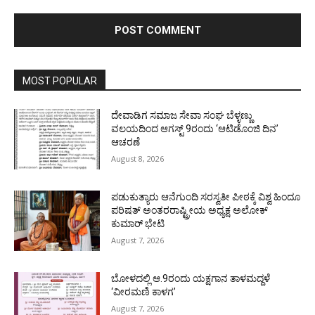
MOST POPULAR
ದೇವಾಡಿಗ ಸಮಾಜ ಸೇವಾ ಸಂಘ ಬೆಳ್ಳಣ್ಣು
ವಲಯದಿಂದ ಆಗಸ್ಟ್ 9ರಂದು ‘ಆಟಿಡೊಂಜಿ ದಿನ’
ಆಚರಣೆ
August 8, 2026
ಪಡುಕುತ್ಯಾರು ಆನೆಗುಂದಿ ಸರಸ್ವತೀ ಪೀಠಕ್ಕೆ ವಿಶ್ವ ಹಿಂದೂ
ಪರಿಷತ್ ಅಂತರರಾಷ್ಟ್ರೀಯ ಅಧ್ಯಕ್ಷ ಅಲೋಕ್
ಕುಮಾರ್ ಭೇಟಿ
August 7, 2026
ಬೋಳದಲ್ಲಿ ಆ.9ರಂದು ಯಕ್ಷಗಾನ ತಾಳಮದ್ದಳೆ
‘ವೀರಮಣಿ ಕಾಳಗ’
August 7, 2026