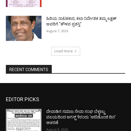
ಹಿರಿಯ ನಾಟಕಕಾರ, ಕಲಾ ನಿರ್ದೇಶಕ ತಮ್ಮ ಲಕ್ಷಣ್
ಅವರಿಗೆ “ತೌಳವ ಪ್ರಶಸ್ತಿ”
August 7, 2026
Load more
RECENT COMMENTS
EDITOR PICKS
ದೇವಾಡಿಗ ಸಮಾಜ ಸೇವಾ ಸಂಘ ಬೆಳ್ಳಣ್ಣು
ವಲಯದಿಂದ ಆಗಸ್ಟ್ 9ರಂದು ‘ಆಟಿಡೊಂಜಿ ದಿನ’
ಆಚರಣೆ
August 8, 2026