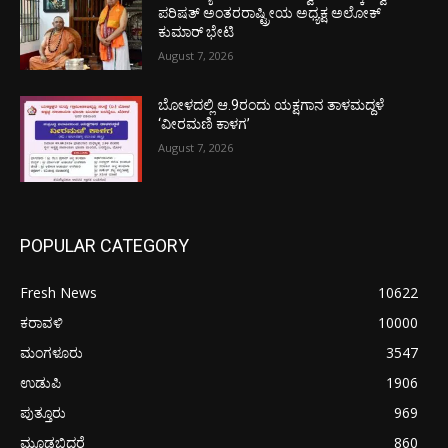
ಪರಿಷತ್ ಅಂತರರಾಷ್ಟ್ರೀಯ ಅಧ್ಯಕ್ಷ ಅಲೋಕ್
ಕುಮಾರ್ ಭೇಟಿ
August 7, 2026
ಬೋಳದಲ್ಲಿ ಆ.9ರಂದು ಯಕ್ಷಗಾನ ತಾಳಮದ್ದಳೆ
‘ವೀರಮಣಿ ಕಾಳಗ’
August 7, 2026
POPULAR CATEGORY
Fresh News
10622
ಕರಾವಳಿ
10000
ಮಂಗಳೂರು
3547
ಉಡುಪಿ
1906
ಪುತ್ತೂರು
969
ಮೂಡಬಿದರೆ
860