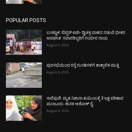
POPULAR POSTS
ಬಂಟ್ವಾಳ: ಟಿಪ್ಪರ್ ಲಾರಿ- ದ್ವಿಚಕ್ರ ವಾಹನ ನಡುವೆ ಭೀಕರ
ಅಪಘಾತ :ಸವಾರರಿಬ್ಬರಿಗೆ ಗಂಭೀರ ಗಾಯ
August 6, 2026
ಪುರಸಭೆಯಿಂದ ರಸ್ತೆ ಗುಂಡಿಗಳಿಗೆ ತಾತ್ಕಾಲಿಕ ಮುಕ್ತಿ
August 6, 2026
ಸಾರೆಪುಣಿ: ಮೃತ ನಿಶಾನಾ ಕುಟುಂಬಕ್ಕೆ 3 ಲಕ್ಷ ಪರಿಹಾರ
ಮಂಜೂರು: ಶಾಸಕ ಅಶೋಕ್ ರೈ
August 6, 2026