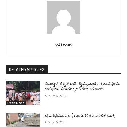
v4team
RELATED ARTICLES
ಬಂಟ್ವಾಳ: ಟಿಪ್ಪರ್ ಲಾರಿ- ದ್ವಿಚಕ್ರ ವಾಹನ ನಡುವೆ ಭೀಕರ
ಅಪಘಾತ :ಸವಾರರಿಬ್ಬರಿಗೆ ಗಂಭೀರ ಗಾಯ
August 6, 2026
Fresh News
ಪುರಸಭೆಯಿಂದ ರಸ್ತೆ ಗುಂಡಿಗಳಿಗೆ ತಾತ್ಕಾಲಿಕ ಮುಕ್ತಿ
August 6, 2026