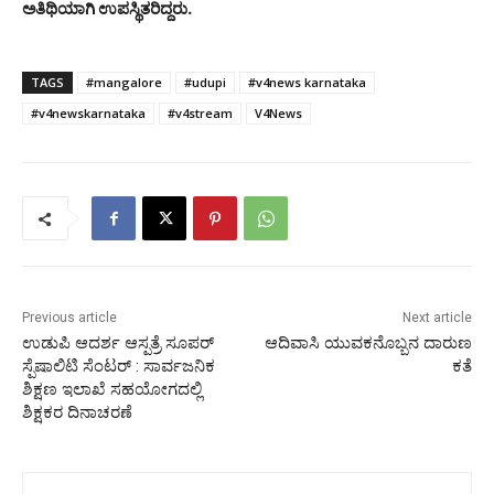
ಅತಿಥಿಯಾಗಿ ಉಪಸ್ಥಿತರಿದ್ದರು.
TAGS
#mangalore
#udupi
#v4news karnataka
#v4newskarnataka
#v4stream
V4News
Previous article
Next article
ಉಡುಪಿ ಆದರ್ಶ ಆಸ್ಪತ್ರೆ ಸೂಪರ್
ಆದಿವಾಸಿ‌ ಯುವಕನೊಬ್ಬನ ದಾರುಣ
ಸ್ಪೆಷಾಲಿಟಿ ಸೆಂಟರ್ : ಸಾರ್ವಜನಿಕ
ಕತೆ
ಶಿಕ್ಷಣ ಇಲಾಖೆ ಸಹಯೋಗದಲ್ಲಿ
ಶಿಕ್ಷಕರ ದಿನಾಚರಣೆ