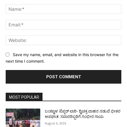
Comment:
Na
Ema
Web
Save my name, email, and website in this browser for the
next time I comment.
MOST POPULAR
ಬಂಟ್ವಾಳ: ಟಿಪ್ಪರ್ ಲಾರಿ- ದ್ವಿಚಕ್ರ ವಾಹನ ನಡುವೆ ಭೀಕರ
ಅಪಘಾತ :ಸವಾರರಿಬ್ಬರಿಗೆ ಗಂಭೀರ ಗಾಯ
August 6, 2026