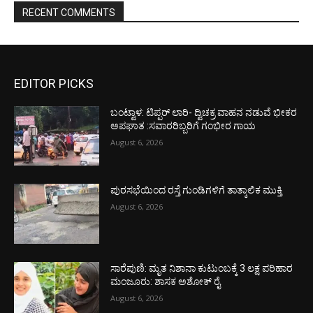
RECENT COMMENTS
EDITOR PICKS
ಬಂಟ್ವಾಳ: ಟಿಪ್ಪರ್ ಲಾರಿ- ದ್ವಿಚಕ್ರ ವಾಹನ ನಡುವೆ ಭೀಕರ
ಅಪಘಾತ :ಸವಾರರಿಬ್ಬರಿಗೆ ಗಂಭೀರ ಗಾಯ
August 6, 2026
ಪುರಸಭೆಯಿಂದ ರಸ್ತೆ ಗುಂಡಿಗಳಿಗೆ ತಾತ್ಕಾಲಿಕ ಮುಕ್ತಿ
August 6, 2026
ಸಾರೆಪುಣಿ: ಮೃತ ನಿಶಾನಾ ಕುಟುಂಬಕ್ಕೆ 3 ಲಕ್ಷ ಪರಿಹಾರ
ಮಂಜೂರು: ಶಾಸಕ ಅಶೋಕ್ ರೈ
August 6, 2026