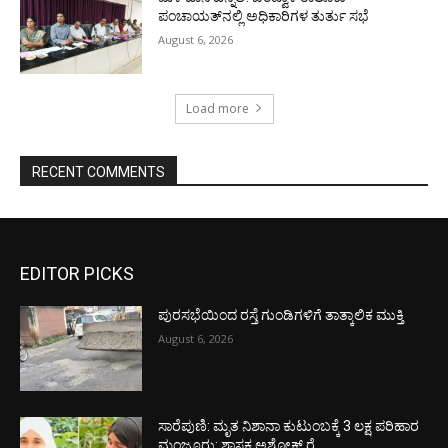
ಪಂಚಾಯತ್‌ನಲ್ಲಿ ಅಧಿಕಾರಿಗಳ ತುರ್ತು ಸಭೆ
August 6, 2026
Load more
RECENT COMMENTS
EDITOR PICKS
ಪುರಸಭೆಯಿಂದ ರಸ್ತೆ ಗುಂಡಿಗಳಿಗೆ ತಾತ್ಕಾಲಿಕ ಮುಕ್ತಿ
August 6, 2026
ಸಾರೆಪುಣಿ: ಮೃತ ನಿಶಾನಾ ಕುಟುಂಬಕ್ಕೆ 3 ಲಕ್ಷ ಪರಿಹಾರ
ಮಂಜೂರು: ಶಾಸಕ ಅಶೋಕ್ ರೈ