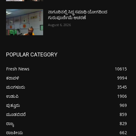
ನಾಗೂರಿನಲ್ಲಿ ಸಿದ್ಧ ಸಮಾಧಿ ಯೋಗದಿಂದ
ಗುರುಪೂರ್ಣಿಮೆ ಆಚರಣೆ
August 6, 2026
POPULAR CATEGORY
Fresh News
10615
ಕರಾವಳಿ
9994
ಮಂಗಳೂರು
3545
ಉಡುಪಿ
1906
ಪುತ್ತೂರು
969
ಮೂಡಬಿದರೆ
859
ರಾಜ್ಯ
829
ರಾಜಕೀಯ
662