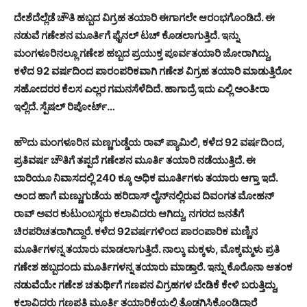
ದೇಶೆದೆಲ್ಲೆಡೆ ಚೌತಿ ಹಬ್ಬದ ವಿಗ್ರಹ ತಯಾರಿ ಈಗಾಗಲೇ ಆರಂಭಗೊಂಡಿದೆ. ಈ
ನಡುವೆ ಗಣೇಶನ ಮೂರ್ತಿಗೆ ಫೈನಲ್ ಟಚ್ ಕೊಡಲಾಗುತ್ತಿದೆ. ಇನ್ನು
ಮಂಗಳೂರಿನಲ್ಲೂ ಗಣೇಶ ಹಬ್ಬದ ಪ್ರಯುಕ್ತ ಪೂರ್ವತಯಾರಿ ಜೋರಾಗಿದ್ದು,
ಕಳೆದ 92 ವರ್ಷದಿಂದ ಪಾರಂಪರಿಕವಾಗಿ ಗಣೇಶ ವಿಗ್ರಹ ತಯಾರಿ ಮಾಡುತ್ತಿರೋ
ಸಹೋದರರ ಕೆಲಸ ಎಲ್ಲರ ಗಮನಸೆಳೆದಿದೆ. ಹಾಗಾದ್ರೆ ಇದು ಎಲ್ಲಿ ಅಂತೀರಾ
ಇಲ್ಲಿದೆ. ಸ್ಪೆಷಲ್ ರಿಪೋರ್ಟ್…
ಹೌದು ಮಂಗಳೂರಿನ ಮಣ್ಣಗುಡ್ಡೆಯ ರಾವ್ ಪ್ಯಾಮಿಲಿ, ಕಳೆದ 92 ವರ್ಷದಿಂದ,
ಪ್ರತಿವರ್ಷ ಚೌತಿಗೆ ತಪ್ಪದೆ ಗಣೇಶನ ಮೂರ್ತಿ ತಯಾರಿ ನಡೆಯುತ್ತಿದೆ. ಈ
ಬಾರಿಯೂ ನಿವಾಸದಲ್ಲಿ 240 ಕ್ಕೂ ಅಧಿಕ ಮೂರ್ತಿಗಳು ತಯಾರು ಆಗ್ತಾ ಇದೆ.
ಅಂದ ಹಾಗೆ ಮಣ್ಣುಗುಡೆಯ ಹರಿದಾಸ್ ಲೈನ್‍ನಲ್ಲಿರುವ ದಿವಂಗತ ಮೋಹನ್
ರಾವ್ ಅವರ ಕುಟುಂಬಸ್ಥರು ಕಲಾವಿದರು ಆಗಿದ್ದು, ನಗರದ ಜನತೆಗೆ
ಚಿರಪರಿಚತರಾಗಿದ್ದಾರೆ. ಕಳೆದ 92ವರ್ಷಗಳಿಂದ ಪಾರಂಪಾರಿಕ ಮಣ್ಣಿನ
ಮೂರ್ತಿಗಳನ್ನ ತಯಾರು ಮಾಡಲಾಗುತ್ತಿದೆ. ನಾಲ್ಕು ಮಕ್ಕಳು, ಮೊಕ್ಕಮ್ಮಳು ಪ್ರತಿ
ಗಣೇಶ ಹಬ್ಬದಂದು ಮೂರ್ತಿಗಳನ್ನ ತಯಾರು ಮಾಡ್ತಾರೆ. ಇನ್ನು ಕೊರೊನಾ ಆತಂಕ
ನಡುವೆಯೇ ಗಣೇಶ ಚತುರ್ಥಿಗೆ ಗಣಪನ ವಿಗ್ರಹಗಳ ಬೇಡಿಕೆ ಕೇಳಿ ಬರುತ್ತಿದ್ದು,
ಕಲಾವಿದರು ಗಣಪತಿ ಮೂರ್ತಿ ತಯಾರಿಕೆಯಲ್ಲಿ ತೊಡಗಿಸಿಕೊಂಡಿದ್ದಾರೆ