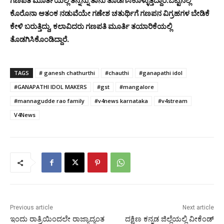
ಗಣಪತಿ ಮೂರ್ತಿಯಲ್ಲಿ ತನ್ನನ್ನು ತಾನು ತೊಡಗಿಸಿಕೊಳ್ಳುತ್ತಿದ್ದಾರೆ.ಒಟ್ಟಿನಲ್ಲಿ
ಕೊರೊನಾ ಆತಂಕ ನಡುವೆಯೇ ಗಣೇಶ ಚತುರ್ಥಿಗೆ ಗಣಪನ ವಿಗ್ರಹಗಳ ಬೇಡಿಕೆ
ಕೇಳಿ ಬರುತ್ತಿದ್ದು, ಕಲಾವಿದರು ಗಣಪತಿ ಮೂರ್ತಿ ತಯಾರಿಕೆಯಲ್ಲಿ
ತೊಡಗಿಸಿಕೊಂಡಿದ್ದಾರೆ.
TAGS
# ganesh chathurthi
#chauthi
#ganapathi idol
#GANAPATHI IDOL MAKERS
#gst
#mangalore
#mannagudde rao family
#v4news karnataka
#v4stream
V4News
Previous article
Next article
ಇಂದು ರಾತ್ರಿಯಿಂದಲೇ ರಾಜ್ಯಾದ್ಯಂತ
ದಕ್ಷಿಣ ಕನ್ನಡ ಜಿಲ್ಲೆಯಲ್ಲಿ ವೀಕೆಂಡ್