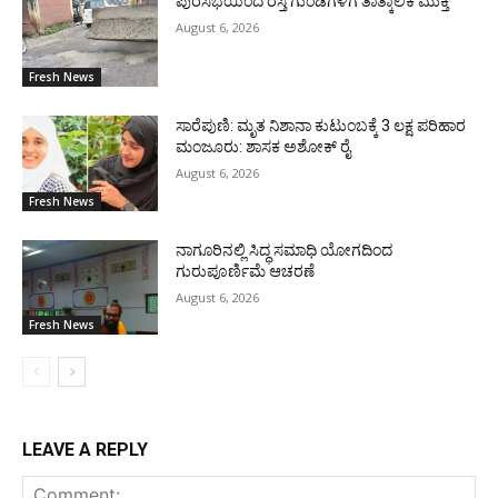
ಪುರಸಭೆಯಿಂದ ರಸ್ತೆ ಗುಂಡಿಗಳಿಗೆ ತಾತ್ಕಾಲಿಕ ಮುಕ್ತಿ
August 6, 2026
Fresh News
ಸಾರೆಪುಣಿ: ಮೃತ ನಿಶಾನಾ ಕುಟುಂಬಕ್ಕೆ 3 ಲಕ್ಷ ಪರಿಹಾರ
ಮಂಜೂರು: ಶಾಸಕ ಅಶೋಕ್ ರೈ
August 6, 2026
Fresh News
ನಾಗೂರಿನಲ್ಲಿ ಸಿದ್ಧ ಸಮಾಧಿ ಯೋಗದಿಂದ
ಗುರುಪೂರ್ಣಿಮೆ ಆಚರಣೆ
August 6, 2026
Fresh News
LEAVE A REPLY