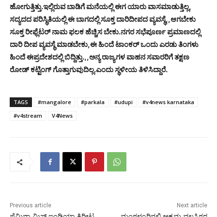
ಹೋಗುತ್ತಿತ್ತು.ಇಲ್ಲಿರುವ ಬಾಡಿಗೆ ಮನೆಯಲ್ಲಿ ಈಗ ಯಾರು ವಾಸಮಾಡುತ್ತಿಲ್ಲ,
ಸದ್ಯದದ ಪರಿಸ್ಥಿತಿಯಲ್ಲಿ ಈ ಬಾಗದಲ್ಲಿ ಸೂಕ್ತ ದಾರಿದೀಪದ ವ್ಯವಸ್ಥೆ,,ಆಗಬೇಕು
ಸೂಕ್ತ ರೀಫ್ಲೆಟರ್ ನಾಮ ಫಲಕ ಹೆಚ್ಚಿಸ ಬೇಕು.ನಗರ ಸಭೆಪೂರ್ಣ ಪ್ರಮಾಣದಲ್ಲಿ
ದಾರಿ ದೀಪ ವ್ಯವಸ್ಥೆ ಮಾಡಬೇಕು,ಈ ಹಿಂದೆ ಟಾಂಕರ್ ಒಂದು ಎರಡು ತಿಂಗಳು
ಹಿಂದೆ ಈಪ್ರದೇಶದಲ್ಲಿ ಬಿದ್ದಿತ್ತು.,,ಅನ್ಯ ರಾಜ್ಯಗಳ ವಾಹನ ಸವಾರರಿಗೆ ತಕ್ಷಣ
ರೋಡ್ ಕಟ್ಟಿಂಗ್ ಗೊತ್ತಾಗುವುದಿಲ್ಲ.ಎಂದು ಸ್ಥಳೀಯ ತಿಳಿಸಿದ್ದಾರೆ.
TAGS
#mangalore
#parkala
#udupi
#v4news karnataka
#v4stream
V4News
Previous article
Next article
ಫೆಮಿನಾ ಮಿಸ್ ಇಂಡಿಯಾ ಕಿರೀಟ
ಮಂಗಳೂರಿನಲ್ಲಿ ಅಕ್ರಮ ವಲಸಿಗರ