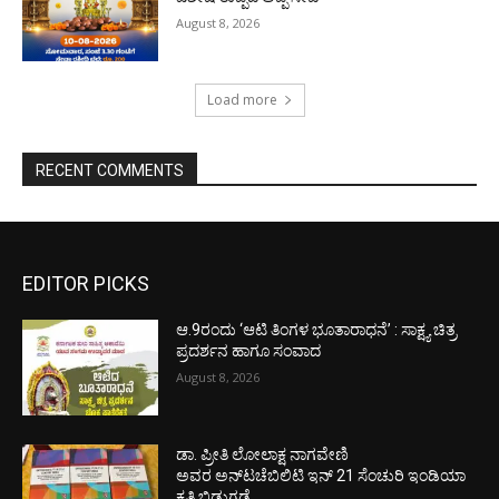
August 8, 2026
Load more
RECENT COMMENTS
EDITOR PICKS
ಆ.9ರಂದು ‘ಆಟಿ ತಿಂಗಳ ಭೂತಾರಾಧನೆ’ : ಸಾಕ್ಷ್ಯ ಚಿತ್ರ
ಪ್ರದರ್ಶನ ಹಾಗೂ ಸಂವಾದ
August 8, 2026
ಡಾ. ಪ್ರೀತಿ ಲೋಲಾಕ್ಷ ನಾಗವೇಣಿ
ಅವರ ಅನ್‌ಟಚೆಬಿಲಿಟಿ ಇನ್ 21 ಸೆಂಚುರಿ ಇಂಡಿಯಾ
ಕೃತಿ ಬಿಡುಗಡೆ