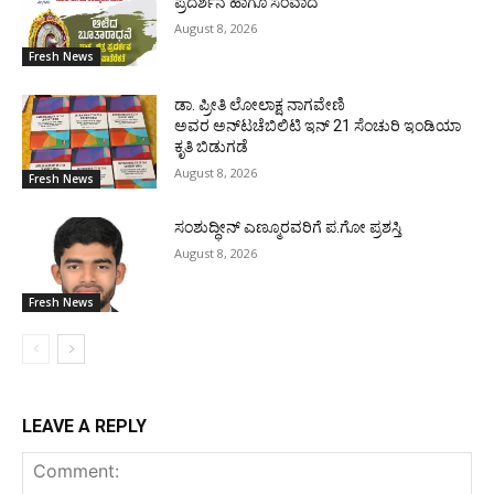
ಪ್ರದರ್ಶನ ಹಾಗೂ ಸಂವಾದ
August 8, 2026
Fresh News
ಡಾ. ಪ್ರೀತಿ ಲೋಲಾಕ್ಷ ನಾಗವೇಣಿ
ಅವರ ಅನ್‌ಟಚೆಬಿಲಿಟಿ ಇನ್ 21 ಸೆಂಚುರಿ ಇಂಡಿಯಾ
ಕೃತಿ ಬಿಡುಗಡೆ
August 8, 2026
Fresh News
ಸಂಶುದ್ಧೀನ್ ಎಣ್ಮೂರವರಿಗೆ ಪ.ಗೋ ಪ್ರಶಸ್ತಿ
August 8, 2026
Fresh News
LEAVE A REPLY