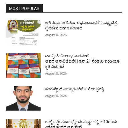
MOST POPULAR
ಆ.9ರಂದು ‘ಆಟಿ ತಿಂಗಳ ಭೂತಾರಾಧನೆ’ : ಸಾಕ್ಷ್ಯ ಚಿತ್ರ
ಪ್ರದರ್ಶನ ಹಾಗೂ ಸಂವಾದ
August 8, 2026
ಡಾ. ಪ್ರೀತಿ ಲೋಲಾಕ್ಷ ನಾಗವೇಣಿ
ಅವರ ಅನ್‌ಟಚೆಬಿಲಿಟಿ ಇನ್ 21 ಸೆಂಚುರಿ ಇಂಡಿಯಾ
ಕೃತಿ ಬಿಡುಗಡೆ
August 8, 2026
ಸಂಶುದ್ಧೀನ್ ಎಣ್ಮೂರವರಿಗೆ ಪ.ಗೋ ಪ್ರಶಸ್ತಿ
August 8, 2026
ಉಚ್ಚಿಲ ಶ್ರೀಮಹಾಲಕ್ಷ್ಮೀ ದೇವಸ್ಥಾನದಲ್ಲಿ ಆ.10ರಂದು
ವಿಶೇಷ ತುಪ್ಪದ ಅಪ್ಪ ಸೇವೆ