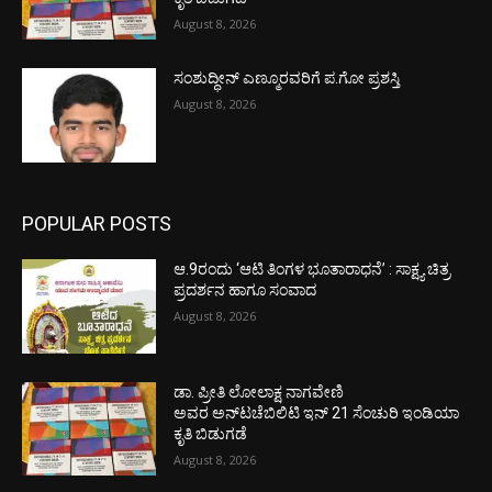
August 8, 2026
ಸಂಶುದ್ಧೀನ್ ಎಣ್ಮೂರವರಿಗೆ ಪ.ಗೋ ಪ್ರಶಸ್ತಿ
August 8, 2026
POPULAR POSTS
ಆ.9ರಂದು ‘ಆಟಿ ತಿಂಗಳ ಭೂತಾರಾಧನೆ’ : ಸಾಕ್ಷ್ಯ ಚಿತ್ರ
ಪ್ರದರ್ಶನ ಹಾಗೂ ಸಂವಾದ
August 8, 2026
ಡಾ. ಪ್ರೀತಿ ಲೋಲಾಕ್ಷ ನಾಗವೇಣಿ
ಅವರ ಅನ್‌ಟಚೆಬಿಲಿಟಿ ಇನ್ 21 ಸೆಂಚುರಿ ಇಂಡಿಯಾ
ಕೃತಿ ಬಿಡುಗಡೆ
August 8, 2026