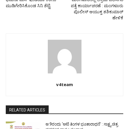
ಮುಡಿಗೇರಿಸಿಕೊಂಡ ಸಿನಿ ಶೆಟ್ಟಿ
ಪತ್ತೆ ಕಾರ್ಯಾಚರಣೆ : ಮಂಗಳೂರು
ಪೊಲೀಸ್ ಆಯುಕ್ತ ಶಶಿಕುಮಾರ್
ಹೇಳಿಕೆ
v4team
RELATED ARTICLES
ಆ.9ರಂದು ‘ಆಟಿ ತಿಂಗಳ ಭೂತಾರಾಧನೆ’ : ಸಾಕ್ಷ್ಯ ಚಿತ್ರ