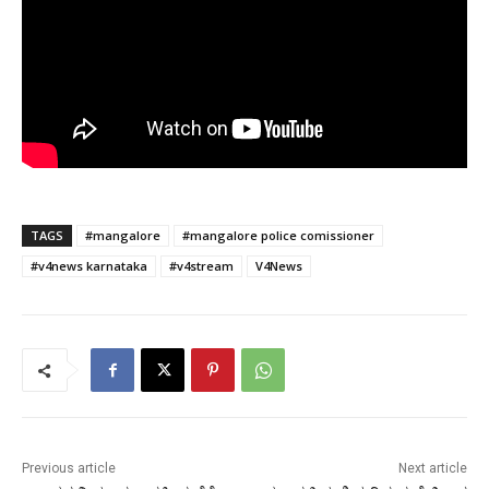
TAGS
#mangalore
#mangalore police comissioner
#v4news karnataka
#v4stream
V4News
Previous article
Next article