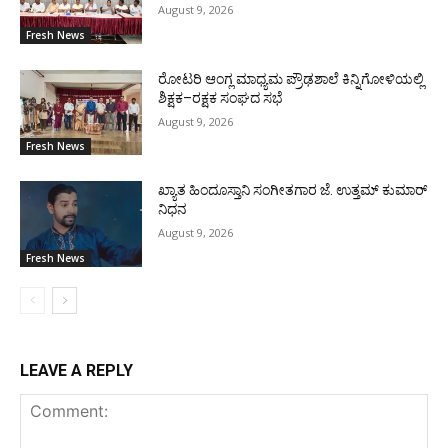
August 9, 2026
Fresh News
ರೋಟರಿ ಆಂಗ್ಲ ಮಾಧ್ಯಮ ಪ್ರೌಢಶಾಲೆ ಕಿನ್ನಿಗೋಳಿಯಲ್ಲಿ
ಶಿಕ್ಷಕ–ರಕ್ಷಕ ಸಂಘದ ಸಭೆ
August 9, 2026
Fresh News
ಖ್ಯಾತ ಹಿಂದೂಸ್ತಾನಿ ಸಂಗೀತಗಾರ ಜೆ. ಉತ್ತಮ್ ಕುಮಾರ್
ನಿಧನ
August 9, 2026
Fresh News
LEAVE A REPLY