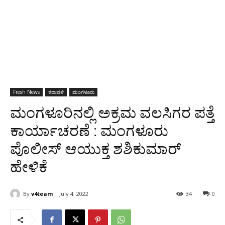
Fresh News
ಕರಾವಳಿ
ಮಂಗಳೂರು
ಮಂಗಳೂರಿನಲ್ಲಿ ಅಕ್ರಮ ವಲಸಿಗರ ಪತ್ತೆ
ಕಾರ್ಯಾಚರಣೆ : ಮಂಗಳೂರು
ಪೊಲೀಸ್ ಆಯುಕ್ತ ಶಶಿಕುಮಾರ್
ಹೇಳಿಕೆ
By
v4team
July 4, 2022
34
0