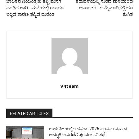
ಚಾಲಕನ ನಿಯಂತ್ರಣ ತಪ್ಪಿ ಮನೆಗೆ
ಕರಾವಳಿಯಲ್ಲಿ ಸುರಿದ ಮಳೆಯಿಂದ
ಎರಗಿದ ಲಾರಿ : ಮನೆಯಲ್ಲಿ ಯಾರೂ
ಅವಾಂತರ : ಅಮ್ಮೆಮಾರಿನಲ್ಲಿ ಭೂ
ಇಲ್ಲದ ಕಾರಣ ತಪ್ಪಿದ ದುರಂತ
ಕುಸಿತ
v4team
RELATED ARTICLES
ಉಡುಪಿ–ಉಚ್ಚಿಲ ದಸರಾ -2026 ಪಂಚಮ ವರ್ಷದ
ಅದ್ಧೂರಿ ಆಚರಣೆಗೆ ಪೂರ್ವಭಾವಿ ಸಭೆ