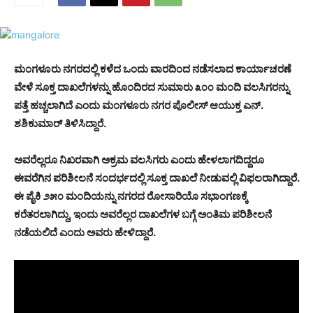
ಮಂಗಳೂರು ನಗರದಲ್ಲಿ ಕಳೆದ ಒಂದು ವಾರದಿಂದ ನಡೆಸಲಾದ ಕಾರ್ಯಾಚರಣೆ
ವೇಳೆ ಸೂಕ್ತ ದಾಖಲೆಗಳನ್ನು ಹೊಂದಿರದ ಸುಮಾರು ೩೦೦ ಮಂದಿ ವಲಸಿಗರನ್ನು
ಪತ್ತೆ ಹಚ್ಚಲಾಗಿದೆ ಎಂದು ಮಂಗಳೂರು ನಗರ ಪೊಲೀಸ್ ಆಯುಕ್ತ ಎನ್.
ಶಶಿಕುಮಾರ್ ತಿಳಿಸಿದ್ದಾರೆ.
ಅವರೆಲ್ಲರೂ ನಿಖರವಾಗಿ ಅಕ್ರಮ ವಲಸಿಗರು ಎಂದು ಹೇಳಲಾಗದಿದ್ದರೂ
ಈವರೆಗಿನ ಪರಿಶೀಲನೆ ಸಂದರ್ಭದಲ್ಲಿ ಸೂಕ್ತ ದಾಖಲೆ ನೀಡುವಲ್ಲಿ ವಿಫಲರಾಗಿದ್ದಾರೆ.
ಈ ಪೈಕಿ ೨೫೦ ಮಂದಿಯನ್ನು ನಗರದ ರೋಸಾರಿಯೊ ಸಭಾಂಗಣಕ್ಕೆ
ಕರೆತರಲಾಗಿದ್ದು, ಇಂದು ಅವರೆಲ್ಲರ ದಾಖಲೆಗಳ ಬಗ್ಗೆ ಅಂತಿಮ ಪರಿಶೀಲನೆ
ನಡೆಯಲಿದೆ ಎಂದು ಅವರು ಹೇಳಿದ್ದಾರೆ.