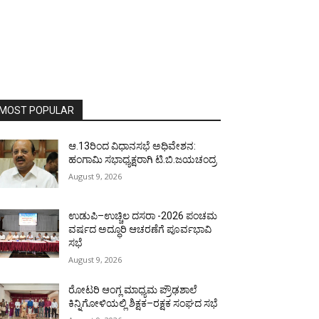
MOST POPULAR
ಆ.13ರಿಂದ ವಿಧಾನಸಭೆ ಅಧಿವೇಶನ:
ಹಂಗಾಮಿ ಸಭಾಧ್ಯಕ್ಷರಾಗಿ ಟಿ.ಬಿ.ಜಯಚಂದ್ರ
August 9, 2026
ಉಡುಪಿ–ಉಚ್ಚಿಲ ದಸರಾ -2026 ಪಂಚಮ
ವರ್ಷದ ಅದ್ಧೂರಿ ಆಚರಣೆಗೆ ಪೂರ್ವಭಾವಿ
ಸಭೆ
August 9, 2026
ರೋಟರಿ ಆಂಗ್ಲ ಮಾಧ್ಯಮ ಪ್ರೌಢಶಾಲೆ
ಕಿನ್ನಿಗೋಳಿಯಲ್ಲಿ ಶಿಕ್ಷಕ–ರಕ್ಷಕ ಸಂಘದ ಸಭೆ