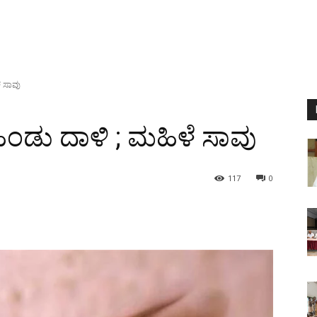
ೆ ಸಾವು
ಿಂಡು ದಾಳಿ ; ಮಹಿಳೆ ಸಾವು
117
0