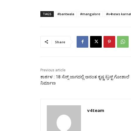
TAGS
#bantwala
#mangalore
#v4news karna
Share
Previous article
ಕಾರ್ಕಳ : 18 ಸೆನ್ಸ್ ಜಾಗದಲ್ಲಿ ಅನಂತ ಕೃಷ್ಣ ಟ್ರಸ್ಟ್ ಗೋಶಾಲೆ
ನಿರ್ಮಾಣ
v4team