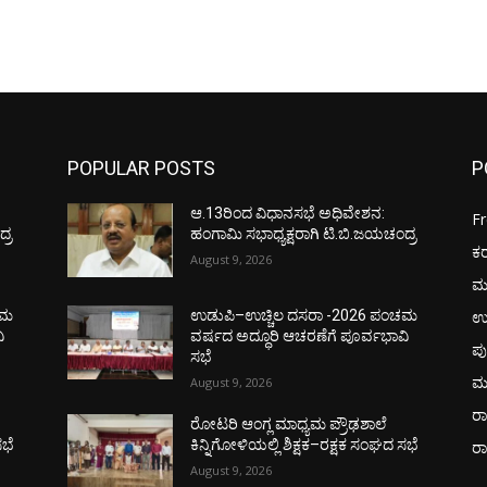
POPULAR POSTS
P
ಆ.13ರಿಂದ ವಿಧಾನಸಭೆ ಅಧಿವೇಶನ:
F
್ರ
ಹಂಗಾಮಿ ಸಭಾಧ್ಯಕ್ಷರಾಗಿ ಟಿ.ಬಿ.ಜಯಚಂದ್ರ
ಕ
August 9, 2026
ಮ
ಉ
ಚಮ
ಉಡುಪಿ–ಉಚ್ಚಿಲ ದಸರಾ -2026 ಪಂಚಮ
ಿ
ವರ್ಷದ ಅದ್ಧೂರಿ ಆಚರಣೆಗೆ ಪೂರ್ವಭಾವಿ
ಪು
ಸಭೆ
ಮ
August 9, 2026
ರಾ
ರೋಟರಿ ಆಂಗ್ಲ ಮಾಧ್ಯಮ ಪ್ರೌಢಶಾಲೆ
ಸಭೆ
ಕಿನ್ನಿಗೋಳಿಯಲ್ಲಿ ಶಿಕ್ಷಕ–ರಕ್ಷಕ ಸಂಘದ ಸಭೆ
ರ
August 9, 2026