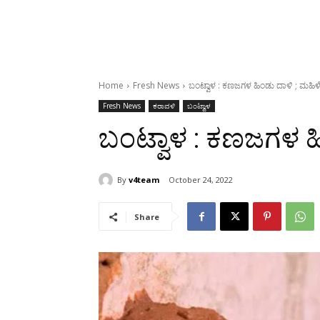
Home
Fresh News
ಬಂಟ್ವಾಳ : ಕಣಜಗಳ ಹಿಂಡು ದಾಳಿ ; ಮಹಿಳ
Fresh News
ಕರಾವಳಿ
ಬಂಟ್ವಾಳ
ಬಂಟ್ವಾಳ : ಕಣಜಗಳ ಹ
By
v4team
October 24, 2022
Share