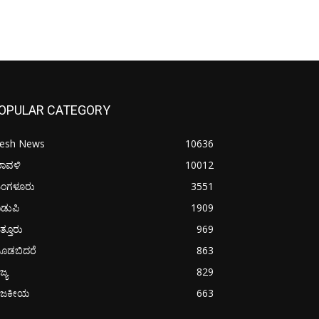
OPULAR CATEGORY
resh News
10636
ರಾವಳಿ
10012
ಂಗಳೂರು
3551
ಡುಪಿ
1909
ತ್ತೂರು
969
ೂಡಬಿದರೆ
863
ಜ್ಯ
829
ಾಜಕೀಯ
663