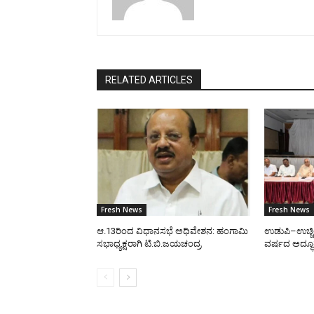
RELATED ARTICLES
Fresh News
Fresh News
ಆ.13ರಿಂದ ವಿಧಾನಸಭೆ ಅಧಿವೇಶನ: ಹಂಗಾಮಿ
ಉಡುಪಿ–ಉಚ್ಚ
ಸಭಾಧ್ಯಕ್ಷರಾಗಿ ಟಿ.ಬಿ.ಜಯಚಂದ್ರ
ವರ್ಷದ ಅದ್ಧೂ