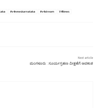
taka
#v4newskarnataka
#v4stream
V4News
Next article
ಮಂಗಳೂರು : ಸೂರ್ಯಗ್ರಹಣ ವೀಕ್ಷಣೆಗೆ ಅವಕಾಶ