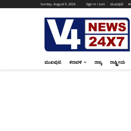
Sunday, August 9, 2026
Sign in / Join
ಮುಖಪುಟ
ಕ
ಮುಖಪುಟ
ಕರಾವಳಿ
ರಾಜ್ಯ
ರಾಷ್ಟ್ರೀಯ