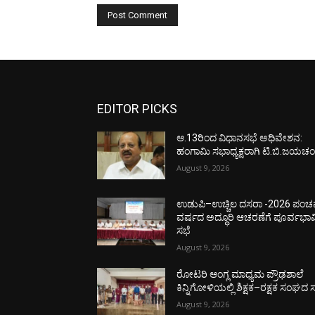
EDITOR PICKS
ಆ.13ರಿಂದ ವಿಧಾನಸಭೆ ಅಧಿವೇಶನ:
ಹಂಗಾಮಿ ಸಭಾಧ್ಯಕ್ಷರಾಗಿ ಟಿ.ಬಿ.ಜಯಚಂದ
August 9, 2026
ಉಡುಪಿ–ಉಚ್ಚಿಲ ದಸರಾ -2026 ಪಂ
ವರ್ಷದ ಅದ್ಧೂರಿ ಆಚರಣೆಗೆ ಪೂರ್ವಭಾವ
ಸಭೆ
August 9, 2026
ರೋಟರಿ ಆಂಗ್ಲ ಮಾಧ್ಯಮ ಪ್ರೌಢಶಾಲೆ
ಕಿನ್ನಿಗೋಳಿಯಲ್ಲಿ ಶಿಕ್ಷಕ–ರಕ್ಷಕ ಸಂಘದ 
August 9, 2026