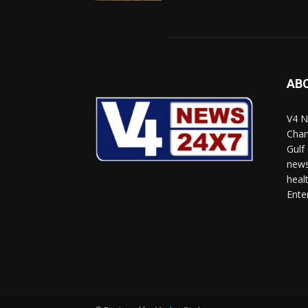
AB
V4 N
Chan
Gulf
news
heal
Ente