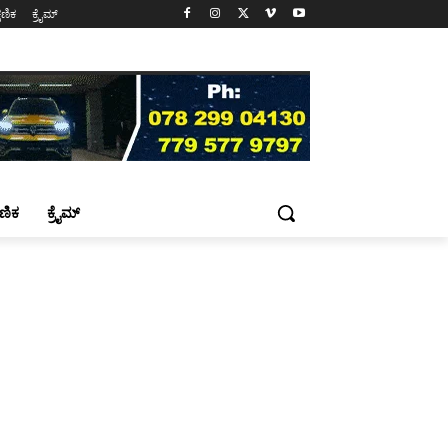
್ಷಣಿಕ
ಕ್ರೈಮ್
್ಷಣಿಕ
ಕ್ರೈಮ್