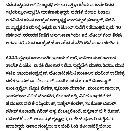
ನಡೆಯುತ್ತಿರುವ ಅನಿರ್ಧಿಷ್ಟಾವಧಿ ಹಗಲು ರಾತ್ರಿ ಧರಣಿಯ ಎರಡನೇ ದಿನದ
ಸಭೆಯನ್ನು ಉದ್ಘಾಟಿಸಿ ಮಾತನಾಡುತ್ತಿದ್ದರು.‌ ಧರಣಿಗೆ ಬೆಂಬಲ ನೀಡಲು
ಆಗಮಿಸಿದ ಯುವ ಕಾಂಗ್ರೆಸ್ ರಾಜ್ಯಾಧ್ಯಕ್ಷ ಮುಹಮ್ಮದ್ ನಲಪ್ಪಾಡ್, ಬಿಜೆಪಿ
ರಾಜ್ಯಾಧ್ಯಕ್ಷರ ತವರಿನಲ್ಲಿ ಅಕ್ರಮವಾಗಿ ಟೋಲ್ ಸುಲಿಗೆ ನಡೆಯುತ್ತಿರುವುದು 40
ಪರ್ಸಂಟ್ ಸರಕಾರದ ನೀತಿಗೆ ಅನುಗುಣವಾಗಿಯೇ ಇದೆ. ಟೋಲ್ ಗೇಟ್ ತೆರವು
ಆಗವವರಗೆ ಯುವ ಕಾಂಗ್ರೆಸ್ ಹೋರಾಟದ ಜೊತೆಗಿರಲಿದೆ ಎಂದು ಹೇಳಿದರು.
ಕೆಪಿಸಿಸಿ ಪ್ರಧಾನ ಕಾರ್ಯದರ್ಶಿ ಇನಾಯತ್ ಅಲಿ, ಮಹಿಳಾ ಮುಖಂಡರಾದ
ಶಾಲೆಟ್ ಪಿಂಟೊ, ಭಾರತಿ ಬೋಳಾರ ಸಭೆಯನ್ನುದ್ದೇಶಿಸಿ ಮಾತನಾಡಿದರು‌. ಮಾಜಿ
ಸಚಿವ ಅಭಯಚಂದ್ರ ಜೈನ್, ಹೋರಾಟ ಸಮಿತಿ ಸಂಚಾಲಕ ಮುನೀರ್ ಕಾಟಿಪಳ್ಳ,
ದಲಿತ ನಾಯಕ ಎಂ ದೇವದಾಸ್, ಮಾಜಿ ಉಪ ಮೇಯರ್ ಮೊಹಮ್ಮದ್
ಕುಂಜತ್ತಬೈಲ್, ಜ್ಯೋತಿ ಮೆನನ್, ಪ್ರಮೀಳಾ ದೇವಾಡಿಗ, ಮಂಜುಳಾ ನಾಯಕ್,
ನಾಯಕರಾದ ವಿನಿತ್ ದೇವಾಡಿಗ, ರೇವಂತ್ ಕದ್ರಿ, ವಿವಿಧ ಸಂಘಟನೆಗಳ
ಪ್ರಮುಖರಾದ ಬಿ ಕೆ ಇಮ್ತಿಯಾಜ್, ಸುಹೈಲ್ ಕಂದಕ್, ಸಂತೋಷ್ ಬಜಾಲ್,
ನವೀನ್ ಕೊಂಚಾಡಿ, ಗಿರೀಶ್ ಆಳ್ವ, ಶೇಖಬ್ಬ ಕೋಟೆ, ಹಸೈನಾರ್ ಬಿ ಸಿ ರೋಡ್,
ರಮೇಶ್ ಟಿ ಎನ್, ಅಯಾಝ್ ಕೃಷ್ಣಾಪುರ, ರಾಜೇಶ್ ಪೂಜಾರಿ ಮತ್ತಿತರರು
ಹಾಜರಿದ್ದರು. ಅಪಾರ ಸಂಖ್ಯೆಯ ಜನ ಭೇಟಿ ನೀಡಿ ಹೋರಾಟಕ್ಕೆ ಬೆಂಬಲ