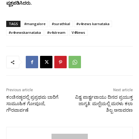
ವ್ಯಕ್ತಪಡಿಸಿದರು‌.
TAGS
#mangalore
#surathkal
#v4news karnataka
#v4newskarnataka
#v4stream
V4News
Previous article
Next article
ಕಂಚಿನಡ್ಕದಲ್ಲಿ ಪ್ರಪ್ರಥಮ ಬಾರಿಗೆ
ವಿಶ್ವ ಪಾರ್ಶ್ವವಾಯು ದಿನದ ಪ್ರಯುಕ್ತ
ಸಾಮೂಹಿಕ ಗೋಪೂಜೆ,
ಜಾಗೃತಿ: ಮಲ್ಪೆಯಲ್ಲಿ ಮರಳು ಕಲಾ
ಗೌರವಾರ್ಪಣೆ
ಶಿಲ್ಪ ಅನಾವರಣ