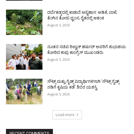
ದರ್ಬೆತಡ್ಕದಲ್ಲಿ ಕಾಡಾನೆ ಅಟ್ಟಹಾಸ: ಅಡಿಕೆ, ಬಾಳೆ,
ತೆಂಗಿನ ತೋಟ ಧ್ವಂಸ; ರೈತರಲ್ಲಿ ಆತಂಕ
August 5, 2026
ನೂತನ ಸಚಿವ ರಿಜ್ವಾನ್ ಹರ್ಷದ್ ಅವರಿಗೆ ಶುಭಾಶಯ
ಕೋರಿದ ಕಾಪು ಕಾಂಗ್ರೆಸ್ ಮುಖಂಡರು
August 5, 2026
ಸೌಟ್ಸ್ ಮತ್ತು ಗೈಡ್ಸ್ ವಿದ್ಯಾರ್ಥಿಗಳಿಗಾಗಿ ‘ಸೌಟ್ಸ್ ಗೈಡ್ಸ್
ನಡಿಗೆ ಕೃಷಿಯ ಕಡೆ’ ಶಿಬಿರ ಯಶಸ್ವಿ
August 5, 2026
Load more
RECENT COMMENTS