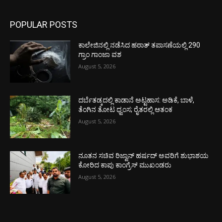
POPULAR POSTS
ಕಾಲೇಜಿನಲ್ಲಿ ನಡೆಸಿದ ಹಠಾತ್ ತಪಾಸಣೆಯಲ್ಲಿ 290
ಗ್ರಾಂ ಗಾಂಜಾ ವಶ
August 5, 2026
ದರ್ಬೆತಡ್ಕದಲ್ಲಿ ಕಾಡಾನೆ ಅಟ್ಟಹಾಸ: ಅಡಿಕೆ, ಬಾಳೆ,
ತೆಂಗಿನ ತೋಟ ಧ್ವಂಸ; ರೈತರಲ್ಲಿ ಆತಂಕ
August 5, 2026
ನೂತನ ಸಚಿವ ರಿಜ್ವಾನ್ ಹರ್ಷದ್ ಅವರಿಗೆ ಶುಭಾಶಯ
ಕೋರಿದ ಕಾಪು ಕಾಂಗ್ರೆಸ್ ಮುಖಂಡರು
August 5, 2026