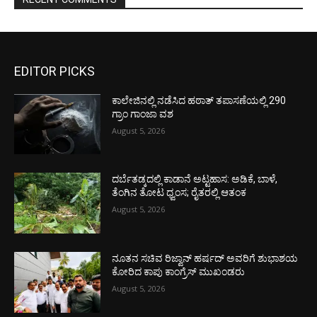
EDITOR PICKS
ಕಾಲೇಜಿನಲ್ಲಿ ನಡೆಸಿದ ಹಠಾತ್ ತಪಾಸಣೆಯಲ್ಲಿ 290
ಗ್ರಾಂ ಗಾಂಜಾ ವಶ
August 5, 2026
ದರ್ಬೆತಡ್ಕದಲ್ಲಿ ಕಾಡಾನೆ ಅಟ್ಟಹಾಸ: ಅಡಿಕೆ, ಬಾಳೆ,
ತೆಂಗಿನ ತೋಟ ಧ್ವಂಸ; ರೈತರಲ್ಲಿ ಆತಂಕ
August 5, 2026
ನೂತನ ಸಚಿವ ರಿಜ್ವಾನ್ ಹರ್ಷದ್ ಅವರಿಗೆ ಶುಭಾಶಯ
ಕೋರಿದ ಕಾಪು ಕಾಂಗ್ರೆಸ್ ಮುಖಂಡರು
August 5, 2026