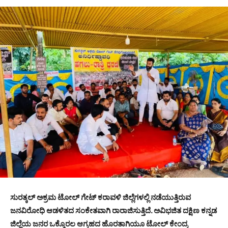
ಸುರತ್ಕಲ್ ಅಕ್ರಮ ಟೋಲ್ ಗೇಟ್ ಕರಾವಳಿ ಜಿಲ್ಲೆಗಳಲ್ಲಿ ನಡೆಯುತ್ತಿರುವ
ಜನವಿರೋಧಿ ಆಡಳಿತದ ಸಂಕೇತವಾಗಿ ರಾರಾಜಿಸುತ್ತಿದೆ. ಅವಿಭಜಿತ ದಕ್ಷಿಣ ಕನ್ನಡ
ಜಿಲ್ಲೆಯ ಜನರ ಒಕ್ಕೊರಲ ಆಗ್ರಹದ ಹೊರತಾಗಿಯೂ ಟೋಲ್ ಕೇಂದ್ರ