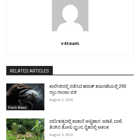
v4team
RELATED ARTICLES
ಕಾಲೇಜಿನಲ್ಲಿ ನಡೆಸಿದ ಹಠಾತ್ ತಪಾಸಣೆಯಲ್ಲಿ 290
ಗ್ರಾಂ ಗಾಂಜಾ ವಶ
August 5, 2026
Fresh News
ದರ್ಬೆತಡ್ಕದಲ್ಲಿ ಕಾಡಾನೆ ಅಟ್ಟಹಾಸ: ಅಡಿಕೆ, ಬಾಳೆ,
ತೆಂಗಿನ ತೋಟ ಧ್ವಂಸ; ರೈತರಲ್ಲಿ ಆತಂಕ
August 5, 2026