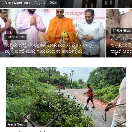
V4newseditors
-
August 1, 2026
FRESH NEWS
FRESH NEWS
ಕಾಸರಗೋಡು‌
“ಪಶ್ಚಿಮ ಘಟ್ಟ ಸಂರಕ್ಷಣಾ” ಚಾತುರ್ಮಾಸ್ಯ ವೃತ ಸಂಕಲ್ಪ
ಆಸ್ಪತ್ರೆಯಲ್
ವ್ಯಾಸ ಪೂಜೆ ಮತ್ತು ಗುರುವಂದನಾ ಕಾರ್ಯಕ್ರಮ
ಲ್ಯಾಬ್ ಆರ
Fresh News