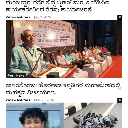
​ಮಂಜೇಶ್ವರ: ರಸ್ತೆಗೆ ಬಿದ್ದ ಬೃಹತ್ ಮರ; ಎಸ್‌ಡಿಪಿಐ
ಕಾರ್ಯಕರ್ತರಿಂದ ತೆರವು ಕಾರ್ಯಾಚರಣೆ
V4newseditors
-
July 2, 2026
0
Fresh News
ಕಾಸರಗೋಡು: ಹೊರನಾಡ ಕನ್ನಡಿಗರ ಮಹಾಮೇಳದಲ್ಲಿ
ಮಹತ್ವದ ನಿರ್ಣಯಗಳು
V4newseditors
-
June 26, 2026
0