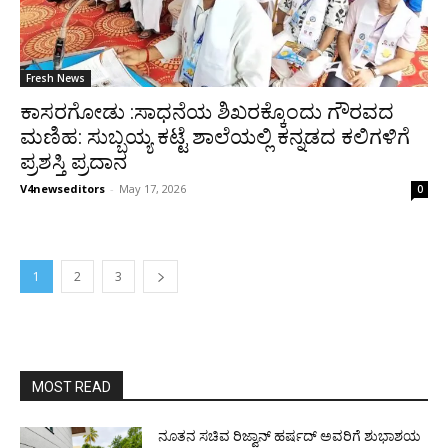
Fresh News
ಕಾಸರಗೋಡು :ಸಾಧನೆಯ ಶಿಖರಕ್ಕೊಂದು ಗೌರವದ
ಮಣಿಹ: ಸುಬ್ಬಯ್ಯ ಕಟ್ಟೆ ಶಾಲೆಯಲ್ಲಿ ಕನ್ನಡದ ಕಲಿಗಳಿಗೆ
ಪ್ರಶಸ್ತಿ ಪ್ರದಾನ
V4newseditors
-
May 17, 2026
0
1
2
3
MOST READ
ನೂತನ ಸಚಿವ ರಿಜ್ವಾನ್ ಹರ್ಷದ್ ಅವರಿಗೆ ಶುಭಾಶಯ