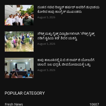
ನೂತನ ಸಚಿವ ರಿಜ್ವಾನ್ ಹರ್ಷದ್ ಅವರಿಗೆ ಶುಭಾಶಯ
ಕೋರಿದ ಕಾಪು ಕಾಂಗ್ರೆಸ್ ಮುಖಂಡರು
August 5, 2026
ಸೌಟ್ಸ್ ಮತ್ತು ಗೈಡ್ಸ್ ವಿದ್ಯಾರ್ಥಿಗಳಿಗಾಗಿ ‘ಸೌಟ್ಸ್ ಗೈಡ್ಸ್
ನಡಿಗೆ ಕೃಷಿಯ ಕಡೆ’ ಶಿಬಿರ ಯಶಸ್ವಿ
August 5, 2026
ಕಾಪು ತಾಲೂಕಿನಲ್ಲಿ ವಿ.ಬಿ.ಜಿ ರಾಮ್ ಜಿ ಯೋಜನೆಗೆ
ಚಾಲನೆ: ಜಲ ಭದ್ರತೆ, ಜೀವನೋಪಾಯಕ್ಕೆ ಒತ್ತು
August 5, 2026
POPULAR CATEGORY
Fresh News
10607