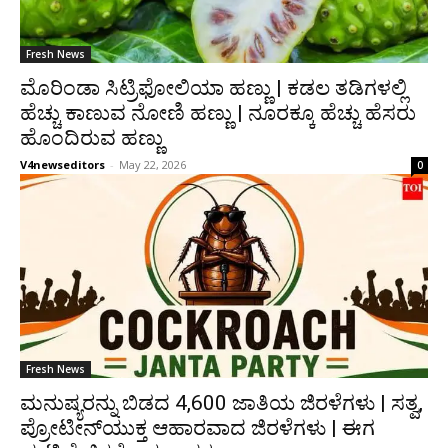
Fresh News
ಮೊರಿಂಡಾ ಸಿಟ್ರಿಫೋಲಿಯಾ ಹಣ್ಣು | ಕಡಲ ತಡಿಗಳಲ್ಲಿ
ಹೆಚ್ಚು ಕಾಣುವ ನೋಣಿ ಹಣ್ಣು | ನೂರಕ್ಕೂ ಹೆಚ್ಚು ಹೆಸರು
ಹೊಂದಿರುವ ಹಣ್ಣು
V4newseditors
-
May 22, 2026
0
Fresh News
ಮನುಷ್ಯರನ್ನು ಬಿಡದ 4,600 ಜಾತಿಯ ಜಿರಳೆಗಳು | ಸತ್ವ,
ಪ್ರೋಟೀನ್‌ಯುಕ್ತ ಆಹಾರವಾದ ಜಿರಳೆಗಳು | ಈಗ