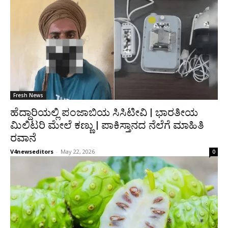
Fresh News
ಹೆದ್ದಾರಿಯಲ್ಲಿ ಪಂಜಾಬಿಯ ಸಿಸಿಟೀವಿ | ಭಾರತೀಯ
ಮಿಲಿಟರಿ ಮೇಲೆ ಕಣ್ಣು | ಪಾಕಿಸ್ತಾನದ ನೆಲೆಗೆ ಮಾಹಿತಿ
ರವಾನೆ
V4newseditors
-
May 22, 2026
0