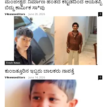
ಮಂಜೇಶ್ವರ: ನಿರ್ಮಾಣ ಹಂತದ ಕಟ್ಟಡದಿಂದ ಆಯತಪ್ಪಿ
ಬಿದ್ದು ಕಾರ್ಮಿಕ ಸಾ*ವು
V4newseditors
-
June 20, 2026
0
Fresh News
ಕುಂಜತ್ತೂರಿನ ಇಬ್ಬರು ಬಾಲಕರು ನಾಪತ್ತೆ
V4newseditors
-
June 14, 2026
0