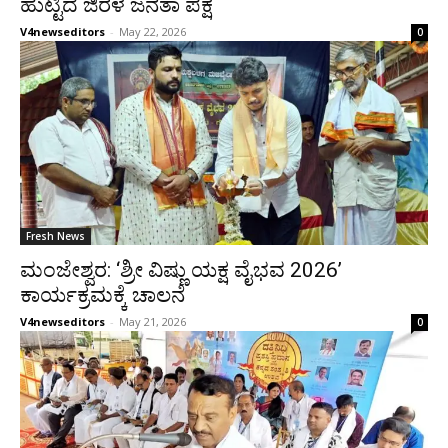
ಹುಟ್ಟಿದೆ ಜಿರಳೆ ಜನತಾ ಪಕ್ಷ
V4newseditors
-
May 22, 2026
0
Fresh News
ಮಂಜೇಶ್ವರ: ‘ಶ್ರೀ ವಿಷ್ಣು ಯಕ್ಷ ವೈಭವ 2026’
ಕಾರ್ಯಕ್ರಮಕ್ಕೆ ಚಾಲನೆ
V4newseditors
-
May 21, 2026
0