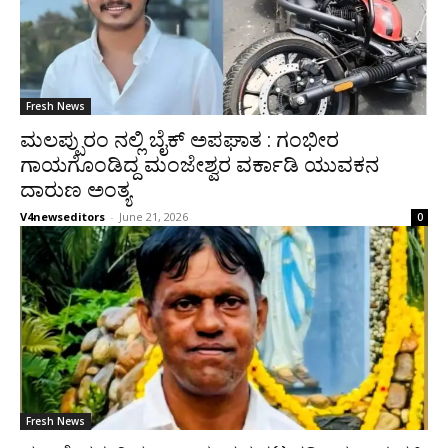
Fresh News
ಮಲಪ್ಪುರಂ ನಲ್ಲಿ ಬೈಕ್ ಅಪಘಾತ : ಗಂಭೀರ
ಗಾಯಗೊಂಡಿದ್ದ ಮಂಜೇಶ್ವರ ವರ್ಕಾಡಿ ಯುವಕನ
ದಾರುಣ ಅಂತ್ಯ
V4newseditors
-
June 21, 2026
0
Fresh News