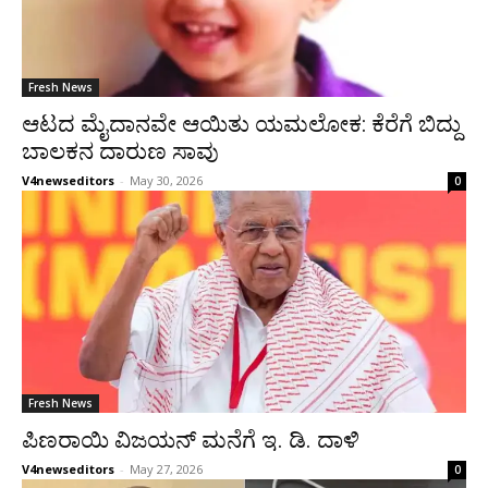
Fresh News
ಆಟದ ಮೈದಾನವೇ ಆಯಿತು ಯಮಲೋಕ: ಕೆರೆಗೆ ಬಿದ್ದು
ಬಾಲಕನ ದಾರುಣ ಸಾವು
V4newseditors
-
May 30, 2026
0
Fresh News
ಪಿಣರಾಯಿ ವಿಜಯನ್ ಮನೆಗೆ ಇ. ಡಿ. ದಾಳಿ
V4newseditors
-
May 27, 2026
0