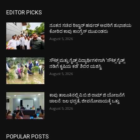
EDITOR PICKS
ನೂತನ ಸಚಿವ ರಿಜ್ವಾನ್ ಹರ್ಷದ್ ಅವರಿಗೆ ಶುಭಾಶಯ
ಕೋರಿದ ಕಾಪು ಕಾಂಗ್ರೆಸ್ ಮುಖಂಡರು
August 5, 2026
ಸೌಟ್ಸ್ ಮತ್ತು ಗೈಡ್ಸ್ ವಿದ್ಯಾರ್ಥಿಗಳಿಗಾಗಿ ‘ಸೌಟ್ಸ್ ಗೈಡ್ಸ್
ನಡಿಗೆ ಕೃಷಿಯ ಕಡೆ’ ಶಿಬಿರ ಯಶಸ್ವಿ
August 5, 2026
ಕಾಪು ತಾಲೂಕಿನಲ್ಲಿ ವಿ.ಬಿ.ಜಿ ರಾಮ್ ಜಿ ಯೋಜನೆಗೆ
ಚಾಲನೆ: ಜಲ ಭದ್ರತೆ, ಜೀವನೋಪಾಯಕ್ಕೆ ಒತ್ತು
August 5, 2026
POPULAR POSTS