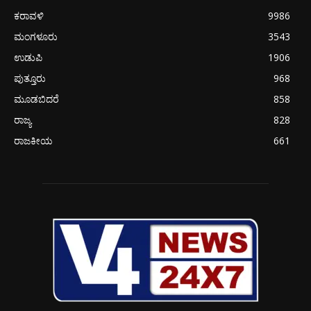
ಕರಾವಳಿ
9986
ಮಂಗಳೂರು
3543
ಉಡುಪಿ
1906
ಪುತ್ತೂರು
968
ಮೂಡಬಿದರೆ
858
ರಾಜ್ಯ
828
ರಾಜಕೀಯ
661