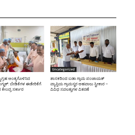
Uncategorized
ಗ್ರಹ ಅಂತ್ಯಗೊಳಿಸಿದ
ಶಾಸಕರಿಂದ ಬಡಾ ಗ್ರಾಮ ಪಂಚಾಯತ್
ುಕ್: ಬೇಡಿಕೆಗಳ ಈಡೇರಿಕೆಗೆ
ವ್ಯಾಪ್ತಿಯ ಗ್ರಾಮಸ್ಥರ ಅಹವಾಲು ಸ್ವೀಕಾರ –
 ಕೇಂದ್ರ ಸರ್ಕಾರ
ವಿವಿಧ ಸವಲತ್ತುಗಳ ವಿತರಣೆ