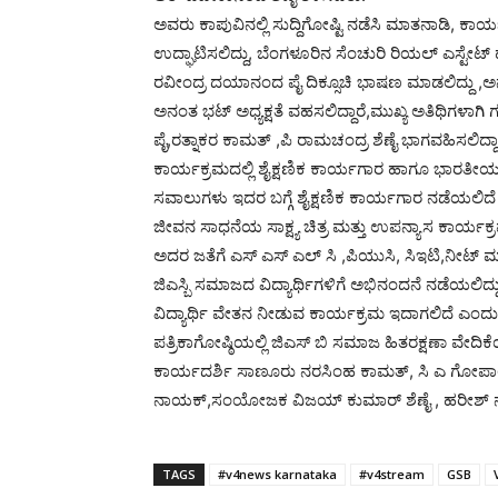
ಅವರು ಕಾಪುವಿನಲ್ಲಿ ಸುದ್ದಿಗೋಷ್ಟಿ ನಡೆಸಿ ಮಾತನಾಡಿ, ಕಾರ
ಉದ್ಘಾಟಿಸಲಿದ್ದು, ಬೆಂಗಳೂರಿನ ಸೆಂಚುರಿ ರಿಯಲ್ ಎಸ್ಟೇಟ್ 
ರವೀಂದ್ರ ದಯಾನಂದ ಪೈ ದಿಕ್ಸೂಚಿ ಭಾಷಣ ಮಾಡಲಿದ್ದು ,
ಅನಂತ ಭಟ್ ಅಧ್ಯಕ್ಷತೆ ವಹಸಲಿದ್ದಾರೆ,ಮುಖ್ಯ ಅತಿಥಿಗಳಾ
ಪೈ,ರತ್ನಾಕರ ಕಾಮತ್ ,ಪಿ ರಾಮಚಂದ್ರ ಶೆಣೈ ಭಾಗವಹಿಸಲಿದ್ದ
ಕಾರ್ಯಕ್ರಮದಲ್ಲಿ ಶೈಕ್ಷಣಿಕ ಕಾರ್ಯಗಾರ ಹಾಗೂ ಭಾರತೀ
ಸವಾಲುಗಳು ಇದರ ಬಗ್ಗೆ ಶೈಕ್ಷಣಿಕ ಕಾರ್ಯಗಾರ ನಡೆಯಲಿದೆ 
ಜೀವನ ಸಾಧನೆಯ ಸಾಕ್ಷ್ಯ ಚಿತ್ರ ಮತ್ತು ಉಪನ್ಯಾಸ ಕಾರ್ಯಕ
ಅದರ ಜತೆಗೆ ಎಸ್ ಎಸ್ ಎಲ್ ಸಿ ,ಪಿಯುಸಿ, ಸಿಇಟಿ,ನೀಟ್ ಮ
ಜಿಎಸ್ಬಿ ಸಮಾಜದ ವಿದ್ಯಾರ್ಥಿಗಳಿಗೆ ಅಭಿನಂದನೆ ನಡೆಯಲಿದ್ದು
ವಿದ್ಯಾರ್ಥಿ ವೇತನ ನೀಡುವ ಕಾರ್ಯಕ್ರಮ ಇದಾಗಲಿದೆ ಎಂದ
ಪತ್ರಿಕಾಗೋಷ್ಠಿಯಲ್ಲಿ ಜಿಎಸ್ ಬಿ ಸಮಾಜ ಹಿತರಕ್ಷಣಾ ವೇದಿಕ
ಕಾರ್ಯದರ್ಶಿ ಸಾಣೂರು ನರಸಿಂಹ ಕಾಮತ್, ಸಿ ಎ ಗೋಪಾಲಕೃಷ
ನಾಯಕ್,ಸಂಯೋಜಕ ವಿಜಯ್ ಕುಮಾರ್ ಶೆಣೈ , ಹರೀಶ್ ನಾಯ
TAGS
#v4news karnataka
#v4stream
GSB