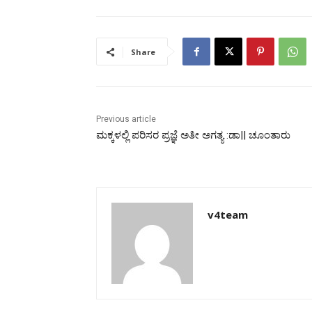
Share
Previous article
ಮಕ್ಕಳಲ್ಲಿ ಪರಿಸರ ಪ್ರಜ್ಞೆ ಅತೀ ಅಗತ್ಯ :ಡಾ|| ಚೂಂತಾರು
v4team