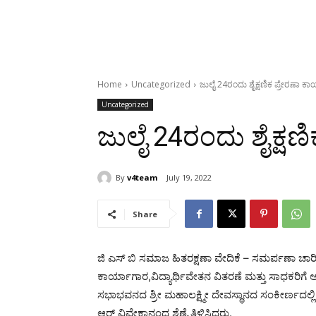
Home
Uncategorized
ಜುಲೈ 24ರಂದು ಶೈಕ್ಷಣಿಕ ಪ್ರೇರಣಾ ಕ
Uncategorized
ಜುಲೈ 24ರಂದು ಶೈಕ್ಷಣ
By
v4team
July 19, 2022
Share
ಜಿ ಎಸ್ ಬಿ ಸಮಾಜ ಹಿತರಕ್ಷಣಾ ವೇದಿಕೆ – ಸಮರ್ಪಣಾ ಚಾರಿಟೇ
ಕಾರ್ಯಾಗಾರ,ವಿದ್ಯಾರ್ಥಿವೇತನ ವಿತರಣೆ ಮತ್ತು ಸಾಧಕ
ಸಭಾಭವನದ ಶ್ರೀ ಮಹಾಲಕ್ಷ್ಮೀ ದೇವಸ್ಥಾನದ ಸಂಕೀರ್ಣದಲ್
ಆರ್ ವಿವೇಕಾನಂದ ಶೆಣೈ ತಿಳಿಸಿದರು.