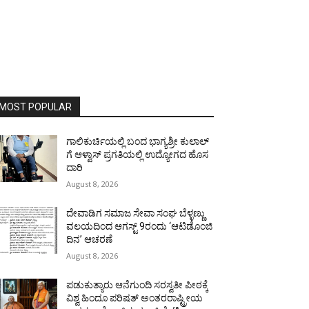
MOST POPULAR
ಗಾಲಿಕುರ್ಚಿಯಲ್ಲಿ ಬಂದ ಭಾಗ್ಯಶ್ರೀ ಕುಲಾಲ್
ಗೆ ಆಳ್ವಾಸ್ ಪ್ರಗತಿಯಲ್ಲಿ ಉದ್ಯೋಗದ ಹೊಸ
ದಾರಿ
August 8, 2026
ದೇವಾಡಿಗ ಸಮಾಜ ಸೇವಾ ಸಂಘ ಬೆಳ್ಳಣ್ಣು
ವಲಯದಿಂದ ಆಗಸ್ಟ್ 9ರಂದು ‘ಆಟಿಡೊಂಜಿ
ದಿನ’ ಆಚರಣೆ
August 8, 2026
ಪಡುಕುತ್ಯಾರು ಆನೆಗುಂದಿ ಸರಸ್ವತೀ ಪೀಠಕ್ಕೆ
ವಿಶ್ವ ಹಿಂದೂ ಪರಿಷತ್ ಅಂತರರಾಷ್ಟ್ರೀಯ