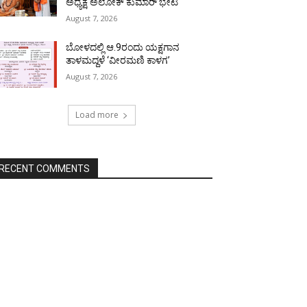
ಅಧ್ಯಕ್ಷ ಅಲೋಕ್ ಕುಮಾರ್ ಭೇಟಿ
August 7, 2026
ಬೋಳದಲ್ಲಿ ಆ.9ರಂದು ಯಕ್ಷಗಾನ
ತಾಳಮದ್ದಳೆ ‘ವೀರಮಣಿ ಕಾಳಗ’
August 7, 2026
Load more
RECENT COMMENTS