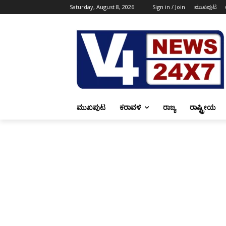
Saturday, August 8, 2026
Sign in / Join
ಮುಖಪುಟ
ಮುಖಪುಟ
ಕರಾವಳಿ
ರಾಜ್ಯ
ರಾಷ್ಟ್ರೀಯ