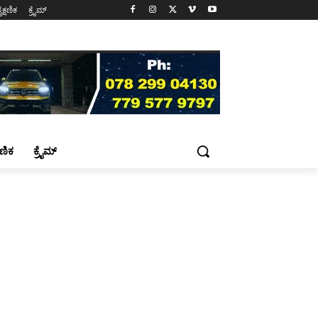
ೈಕ್ಷಣಿಕ
ಕ್ರೈಮ್
್ಷಣಿಕ
ಕ್ರೈಮ್