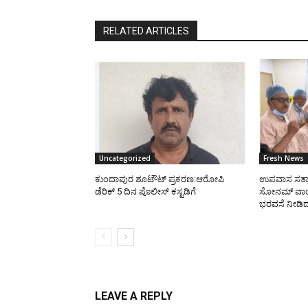
RELATED ARTICLES
Uncategorized
Fresh News
ಕುಂದಾಪುರ ಶೂಟೌಟ್ ಪ್ರಕರಣ:ಆರೋಪಿ
ಉಪವಾಸ ಸತ್ಯಾ
ಡೆರಿಕ್ 5 ದಿನ ಪೊಲೀಸ್ ಕಸ್ಟಡಿಗೆ
ಸೋನಮ್ ವಾಂಗ್ಚ
ಭರವಸೆ ನೀಡಿದ
LEAVE A REPLY