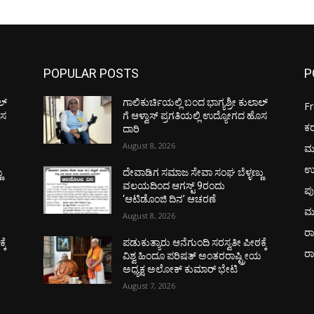
POPULAR POSTS
P
ಲ್
ಗಾಲಿಕುರ್ಚಿಯಲ್ಲಿ ಬಂದ ಭಾಗ್ಯಶ್ರೀ ಕುಲಾಲ್
F
ೊಸ
ಗೆ ಆಳ್ವಾಸ್ ಪ್ರಗತಿಯಲ್ಲಿ ಉದ್ಯೋಗದ ಹೊಸ
ಕ
ದಾರಿ
August 8, 2026
ಮ
ಉ
ು
ದೇವಾಡಿಗ ಸಮಾಜ ಸೇವಾ ಸಂಘ ಬೆಳ್ಳಣ್ಣು
ವಲಯದಿಂದ ಆಗಸ್ಟ್ 9ರಂದು
ಪು
‘ಆಟಿಡೊಂಜಿ ದಿನ’ ಆಚರಣೆ
ಮ
August 8, 2026
ರಾ
ಕೆ
ಪಡುಕುತ್ಯಾರು ಆನೆಗುಂದಿ ಸರಸ್ವತೀ ಪೀಠಕ್ಕೆ
ರ
ಯ
ವಿಶ್ವ ಹಿಂದೂ ಪರಿಷತ್ ಅಂತರರಾಷ್ಟ್ರೀಯ
ಅಧ್ಯಕ್ಷ ಅಲೋಕ್ ಕುಮಾರ್ ಭೇಟಿ
August 7, 2026