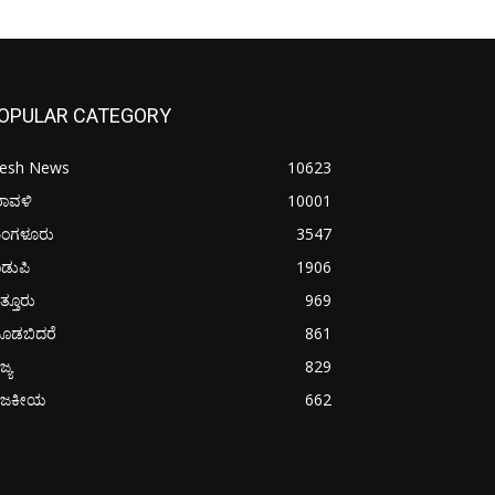
OPULAR CATEGORY
resh News
10623
ರಾವಳಿ
10001
ಂಗಳೂರು
3547
ಡುಪಿ
1906
ತ್ತೂರು
969
ೂಡಬಿದರೆ
861
ಜ್ಯ
829
ಾಜಕೀಯ
662