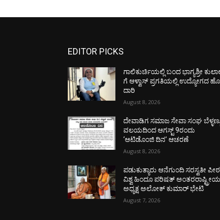
EDITOR PICKS
ಗಾಲಿಕುರ್ಚಿಯಲ್ಲಿ ಬಂದ ಭಾಗ್ಯಶ್ರೀ ಕುಲಾ
ಗೆ ಆಳ್ವಾಸ್ ಪ್ರಗತಿಯಲ್ಲಿ ಉದ್ಯೋಗದ ಹ
ದಾರಿ
August 8, 2026
ದೇವಾಡಿಗ ಸಮಾಜ ಸೇವಾ ಸಂಘ ಬೆಳ್ಳಣ್ಣ
ವಲಯದಿಂದ ಆಗಸ್ಟ್ 9ರಂದು
‘ಆಟಿಡೊಂಜಿ ದಿನ’ ಆಚರಣೆ
August 8, 2026
ಪಡುಕುತ್ಯಾರು ಆನೆಗುಂದಿ ಸರಸ್ವತೀ ಪೀಠಕ್
ವಿಶ್ವ ಹಿಂದೂ ಪರಿಷತ್ ಅಂತರರಾಷ್ಟ್ರೀ
ಅಧ್ಯಕ್ಷ ಅಲೋಕ್ ಕುಮಾರ್ ಭೇಟಿ
August 7, 2026