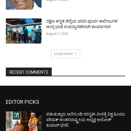
ದಕ್ಷಿಣ ಕನ್ನಡ ಜಿಲ್ಲೆಯ ಪದವಿ ಪೂರ್ವ ಕಾಲೇಜುಗಳ
ಆಂಗ್ಲ ಭಾಷೆ ಉಪನ್ಯಾಸಕರಿಗಾಗಿ ಕಾರ್ಯಾಗಾರ
August 7, 2026
Load more
RECENT COMMENTS
EDITOR PICKS
ಪಡುಕುತ್ಯಾರು ಆನೆಗುಂದಿ ಸರಸ್ವತೀ ಪೀಠಕ್ಕೆ ವಿಶ್ವ ಹಿಂದೂ
ಪರಿಷತ್ ಅಂತರರಾಷ್ಟ್ರೀಯ ಅಧ್ಯಕ್ಷ ಅಲೋಕ್
ಕುಮಾರ್ ಭೇಟಿ