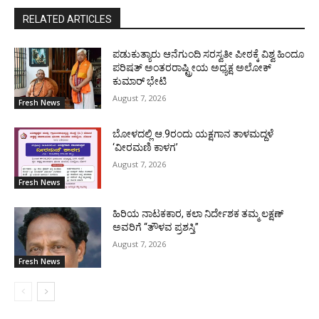
RELATED ARTICLES
ಪಡುಕುತ್ಯಾರು ಆನೆಗುಂದಿ ಸರಸ್ವತೀ ಪೀಠಕ್ಕೆ ವಿಶ್ವ ಹಿಂದೂ
ಪರಿಷತ್ ಅಂತರರಾಷ್ಟ್ರೀಯ ಅಧ್ಯಕ್ಷ ಅಲೋಕ್
ಕುಮಾರ್ ಭೇಟಿ
August 7, 2026
Fresh News
ಬೋಳದಲ್ಲಿ ಆ.9ರಂದು ಯಕ್ಷಗಾನ ತಾಳಮದ್ದಳೆ
‘ವೀರಮಣಿ ಕಾಳಗ’
August 7, 2026
Fresh News
ಹಿರಿಯ ನಾಟಕಕಾರ, ಕಲಾ ನಿರ್ದೇಶಕ ತಮ್ಮ ಲಕ್ಷಣ್
ಅವರಿಗೆ “ತೌಳವ ಪ್ರಶಸ್ತಿ”
August 7, 2026
Fresh News