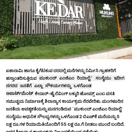
ಐಶಾರಾಮಿ ಹಾಗೂ ಕೈಗೆಟಕುವ ದರದಲ್ಲಿ ಮನೆಗಳನ್ನು ನಿರ್ಮಿಸಿ ಗ್ರಾಹಕರಿಗೆ
ಹಸ್ತಾಂತರಿಸುತ್ತಿರುವ
ಮುಕುಂದ್ ಎಂಜಿಎಂ ರಿಯಾಲ್ಟಿ' ಸಂಸ್ಥೆಯು ಇದೀಗ
ನಗರದ ಜನತೆಗೆ ಎಲ್ಲಾ ಸೌಕರ್ಯಗಳನ್ನು ಒಳಗೊಂಡ
ಅಪಾರ್ಟ್‍ಮೆಂಟ್
ಕೇದಾರ್-ಹೈ ಲಿವಿಂಗ್ ಲಕ್ಶುರಿ ಹೋಮ್ಸ್’ ಎಂಬ ವಸತಿ
ಸಮುಚ್ಚಯ ನಿರ್ಮಾಣಕ್ಕೆ ಶಿಲಾನ್ಯಾಸ ಕಾರ್ಯಕ್ರಮ ನೆರವೇರಿತು. ಮಂಗಳೂರಿನ
ಜನತೆಯ ಆವಶ್ಯಕತೆಯನ್ನು ಮನಗಂಡಿರುವ `ಮುಕುಂದ್ ಎಂಜಿಎಂ ರಿಯಾಲ್ಟಿ’
ಸಂಸ್ಥೆಯು ಆಧುನಿಕ ಸೌಲಭ್ಯಗಳನ್ನು ಒಳಗೊಂಡ 2 ಬಿಎಚ್‍ಕೆ ಮನೆಯನ್ನು 5
ಲಕ್ಷ ರೂ.ಗಳ ರಿಯಾಯಿತಿಯೊಂದಿಗೆ 55 ಲಕ್ಷ ರೂ.ಗೆ ನೀಡಲು ಮುಂದೆ ಬಂದಿದೆ.
ಇದರ ಶಿಲಾನ್ಯಾಸ ಕಾರ್ಯಕ್ರಮ ವಿಜೃಂಭಣೆಯಿಂದ ನಡೆಯಿತು.