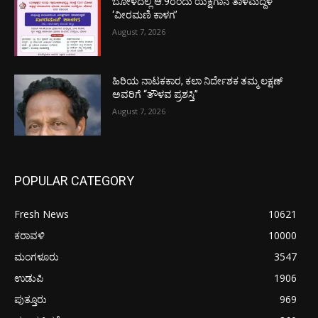
ಬೋಳದಲ್ಲಿ ಆ.9ರಂದು ಯಕ್ಷಗಾನ ತಾಳಮದ್ದಳೆ
‘ವೀರಮಣಿ ಕಾಳಗ’
August 7, 2026
ಹಿರಿಯ ನಾಟಕಕಾರ, ಕಲಾ ನಿರ್ದೇಶಕ ತಮ್ಮ ಲಕ್ಷಣ್
ಅವರಿಗೆ “ತೌಳವ ಪ್ರಶಸ್ತಿ”
August 7, 2026
POPULAR CATEGORY
Fresh News
10621
ಕರಾವಳಿ
10000
ಮಂಗಳೂರು
3547
ಉಡುಪಿ
1906
ಪುತ್ತೂರು
969