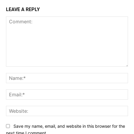
LEAVE A REPLY
Comment:
Na
Ema
Web
Save my name, email, and website in this browser for the
next time I comment.