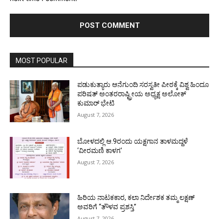
MOST POPULAR
ಪಡುಕುತ್ಯಾರು ಆನೆಗುಂದಿ ಸರಸ್ವತೀ ಪೀಠಕ್ಕೆ ವಿಶ್ವ ಹಿಂದೂ
ಪರಿಷತ್ ಅಂತರರಾಷ್ಟ್ರೀಯ ಅಧ್ಯಕ್ಷ ಅಲೋಕ್
ಕುಮಾರ್ ಭೇಟಿ
August 7, 2026
ಬೋಳದಲ್ಲಿ ಆ.9ರಂದು ಯಕ್ಷಗಾನ ತಾಳಮದ್ದಳೆ
‘ವೀರಮಣಿ ಕಾಳಗ’
August 7, 2026
ಹಿರಿಯ ನಾಟಕಕಾರ, ಕಲಾ ನಿರ್ದೇಶಕ ತಮ್ಮ ಲಕ್ಷಣ್
ಅವರಿಗೆ “ತೌಳವ ಪ್ರಶಸ್ತಿ”
August 7, 2026