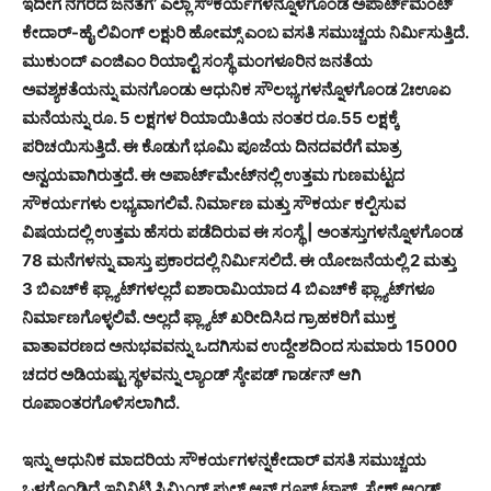
ಇದೀಗ ನಗರದ ಜನತೆಗೆ’ ಎಲ್ಲಾ ಸೌಕರ್ಯಗಳನ್ನೊಳಗೊಂಡ ಅಪಾರ್ಟ್‍ಮೆಂಟ್
ಕೇದಾರ್-ಹೈ ಲಿವಿಂಗ್ ಲಕ್ಷುರಿ ಹೋಮ್ಸ್ ಎಂಬ ವಸತಿ ಸಮುಚ್ಚಯ ನಿರ್ಮಿಸುತ್ತಿದೆ.
ಮುಕುಂದ್ ಎಂಜಿಎಂ ರಿಯಾಲ್ಟಿ ಸಂಸ್ಥೆ ಮಂಗಳೂರಿನ ಜನತೆಯ
ಅವಶ್ಯಕತೆಯನ್ನು ಮನಗೊಂಡು ಆಧುನಿಕ ಸೌಲಭ್ಯಗಳನ್ನೊಳಗೊಂಡ 2ಃಊಏ
ಮನೆಯನ್ನು ರೂ. 5 ಲಕ್ಷಗಳ ರಿಯಾಯಿತಿಯ ನಂತರ ರೂ.55 ಲಕ್ಷಕ್ಕೆ
ಪರಿಚಯಿಸುತ್ತಿದೆ. ಈ ಕೊಡುಗೆ ಭೂಮಿ ಪೂಜೆಯ ದಿನದವರೆಗೆ ಮಾತ್ರ
ಅನ್ವಯವಾಗಿರುತ್ತದೆ. ಈ ಅಪಾರ್ಟ್‍ಮೇಟ್‍ನಲ್ಲಿ ಉತ್ತಮ ಗುಣಮಟ್ಟದ
ಸೌಕರ್ಯಗಳು ಲಭ್ಯವಾಗಲಿವೆ. ನಿರ್ಮಾಣ ಮತ್ತು ಸೌಕರ್ಯ ಕಲ್ಪಿಸುವ
ವಿಷಯದಲ್ಲಿ ಉತ್ತಮ ಹೆಸರು ಪಡೆದಿರುವ ಈ ಸಂಸ್ಥೆ | ಅಂತಸ್ತುಗಳನ್ನೊಳಗೊಂಡ
78 ಮನೆಗಳನ್ನು ವಾಸ್ತು ಪ್ರಕಾರದಲ್ಲಿ ನಿರ್ಮಿಸಲಿದೆ. ಈ ಯೋಜನೆಯಲ್ಲಿ 2 ಮತ್ತು
3 ಬಿಎಚ್‍ಕೆ ಫ್ಲ್ಯಾಟ್‍ಗಳಲ್ಲದೆ ಐಶಾರಾಮಿಯಾದ 4 ಬಿಎಚ್‍ಕೆ ಫ್ಲ್ಯಾಟ್‍ಗಳೂ
ನಿರ್ಮಾಣಗೊಳ್ಳಲಿವೆ. ಅಲ್ಲದೆ ಫ್ಲ್ಯಾಟ್ ಖರೀದಿಸಿದ ಗ್ರಾಹಕರಿಗೆ ಮುಕ್ತ
ವಾತಾವರಣದ ಅನುಭವವನ್ನು ಒದಗಿಸುವ ಉದ್ದೇಶದಿಂದ ಸುಮಾರು 15000
ಚದರ ಅಡಿಯಷ್ಟು ಸ್ಥಳವನ್ನು ಲ್ಯಾಂಡ್ ಸ್ಕೇಪಡ್ ಗಾರ್ಡನ್ ಆಗಿ
ರೂಪಾಂತರಗೊಳಿಸಲಾಗಿದೆ.
ಇನ್ನು ಆಧುನಿಕ ಮಾದರಿಯ ಸೌಕರ್ಯಗಳನ್ನಕೇದಾರ್ ವಸತಿ ಸಮುಚ್ಚಯ
ಒಳಗೊಂಡಿದೆ.ಇನ್ಫಿನಿಟಿ ಸ್ವಿಮ್ಮಿಂಗ್ ಫುಲ್ ಆನ್ ರೂಫ್ ಟಾಪ್, ಸ್ನೇಕ್ಸ್ ಆಂಡ್