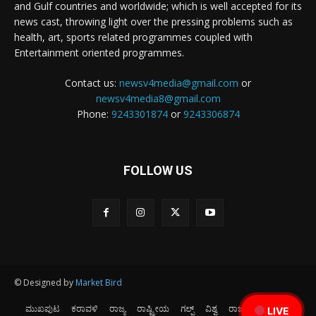
and Gulf countries and worldwide; which is well accepted for its
news cast, throwing light over the pressing problems such as
health, art, sports related programmes coupled with
Entertainment oriented programmes.
Contact us:
newsv4media@gmail.com
or
newsv4media8@gmail.com
Phone:
9243301874
or
9243306874
FOLLOW US
© Designed by
Market Bird
ಮುಖಪುಟ
ಕರಾವಳಿ
ರಾಜ್ಯ
ರಾಷ್ಟ್ರೀಯ
ಗಲ್ಫ್
ವಿಶ್ವ
ರಾಜಕೀಯ
ಕ್ರೀಡೆ
LIVE