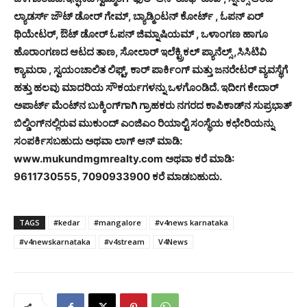
ಲ್ಯಾಡರ್ಸ್ ಜೌಟ್ ಡೋರ್ ಗೇಮ್, ಬ್ಯಾಡ್ಮಿಂಟನ್ ಕೋರ್ಟ್ , ಓಪನ್ ಏರ್
ಥಿಯೇಟರ್, ಔಟ್ ಡೋರ್ ಓಪನ್ ಜಿಮ್ನಾಷಿಯಮ್ , ಒಳಾಂಗಣ ಹಾಗೂ
ಹೊರಾಂಗಣದ ಆಟದ ತಾಣ, ಸೋಲಾರ್ ಇಲೆಕ್ಟ್ರಿಕಲ್ ಪ್ಯಾನೆಲ್ಸ್ ,ಸಿಸಿಟಿವಿ
ಕ್ಯಾಮರಾ , ಸ್ವಯಂಚಾಲಿತ ಲಿಫ್ಟ್, ಕಾರ್ ಪಾರ್ಕಿಂಗ್ ಮತ್ತು ಜನರೇಟರ್ ವ್ಯವಸ್ಥೆಗೆ
ಹತ್ತು ಹಲವು ಮಾದರಿಯ ಸೌಕರ್ಯಗಳನ್ನು ಒಳಗೊಂಡಿದೆ. ಇದೀಗ ಕೇದಾರ್
ಅಪಾರ್ಟ್ ಮೆಂಟ್‍ನ ಬುಕ್ಕಿಂಗ್‍ಗಾಗಿ ಗ್ರಾಹಕರು ನಗರದ ಕಾಪಿಕಾಡ್‍ನ ಸುಪ್ರಭಾತ್
ಬಿಲ್ಡಿಂಗ್‍ನಲ್ಲಿರುವ ಮುಕುಂದ್ ಎಂಜಿಎಂ ರಿಯಾಲ್ಟಿ ಸಂಸ್ಥೆಯ ಕಛೇರಿಯನ್ನು
ಸಂಪರ್ಕಿಸಬಹುದು ಅಥವಾ ಲಾಗ್ ಆನ್ ಮಾಡಿ:
www.mukundmgmrealty.com ಅಥವಾ ಕರೆ ಮಾಡಿ:
9611730555, 7090933900 ಕರೆ ಮಾಡಬಹುದು.
TAGS
#kedar
#mangalore
#v4news karnataka
#v4newskarnataka
#v4stream
V4News