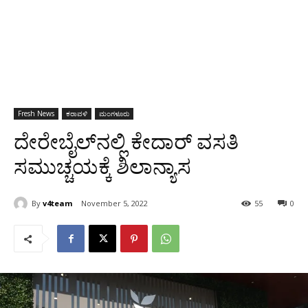
Fresh News
ಕರಾವಳಿ
ಮಂಗಳೂರು
ದೇರೇಬೈಲ್‍ನಲ್ಲಿ ಕೇದಾರ್ ವಸತಿ
ಸಮುಚ್ಚಯಕ್ಕೆ ಶಿಲಾನ್ಯಾಸ
By
v4team
November 5, 2022
55
0