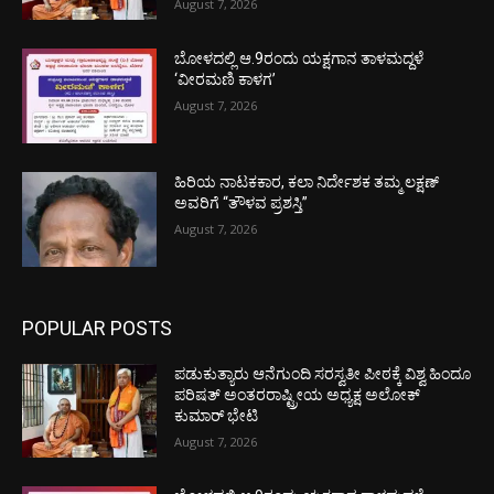
August 7, 2026
ಬೋಳದಲ್ಲಿ ಆ.9ರಂದು ಯಕ್ಷಗಾನ ತಾಳಮದ್ದಳೆ
‘ವೀರಮಣಿ ಕಾಳಗ’
August 7, 2026
ಹಿರಿಯ ನಾಟಕಕಾರ, ಕಲಾ ನಿರ್ದೇಶಕ ತಮ್ಮ ಲಕ್ಷಣ್
ಅವರಿಗೆ “ತೌಳವ ಪ್ರಶಸ್ತಿ”
August 7, 2026
POPULAR POSTS
ಪಡುಕುತ್ಯಾರು ಆನೆಗುಂದಿ ಸರಸ್ವತೀ ಪೀಠಕ್ಕೆ ವಿಶ್ವ ಹಿಂದೂ
ಪರಿಷತ್ ಅಂತರರಾಷ್ಟ್ರೀಯ ಅಧ್ಯಕ್ಷ ಅಲೋಕ್
ಕುಮಾರ್ ಭೇಟಿ
August 7, 2026