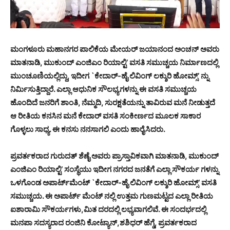
ಮಂಗಳೂರು ಮಹಾನಗರ ಪಾಲಿಕೆಯ ಮೇಯರ್ ಜಯಾನಂದ ಅಂಚನ್ ಅವರು
ಮಾತನಾಡಿ, ಮುಕುಂದ್ ಎಂಜಿಎಂ ರಿಯಾಲ್ಟಿ’ ವಸತಿ ಸಮುಚ್ಚಯ ನಿರ್ಮಾಣದಲ್ಲಿ
ಮುಂಚೂಣಿಯಲ್ಲಿದ್ದು, ಇದೀಗ `ಕೇದಾರ್-ಹೈ ಲಿವಿಂಗ್ ಲಕ್ಶುರಿ ಹೋಮ್ಸ್’ ನ್ನು
ನಿರ್ಮಿಸುತ್ತಿದ್ದಾರೆ. ಎಲ್ಲಾ ಆಧುನಿಕ ಸೌಲಭ್ಯಗಳನ್ನು ಈ ವಸತಿ ಸಮುಚ್ಚಯ
ಹೊಂದಿದೆ ಜನರಿಗೆ ಶಾಂತಿ, ನೆಮ್ಮದಿ, ಸುರಕ್ಷತೆಯನ್ನು ತಾವಿರುವ ಮನೆ ನೀಡುತ್ತದೆ
ಆ ರೀತಿಯ ಕನಸಿನ ಮನೆ ಕೇದಾರ್ ವಸತಿ ಸಂಕೀರ್ಣದ ಮೂಲಕ ಸಾಕಾರ
ಗೊಳ್ಳಲು ಸಾಧ್ಯ. ಈ ಕನಸು ನನಸಾಗಲಿ ಎಂದು ಹಾರೈಸಿದರು.
ಪ್ರವರ್ತಕರಾದ ಗುರುದತ್ ಶೆಣೈ ಅವರು ಪ್ರಾಸ್ತಾವಿಕವಾಗಿ ಮಾತನಾಡಿ, ಮುಕುಂದ್
ಎಂಜಿಎಂ ರಿಯಾಲ್ಟಿ’ ಸಂಸ್ಥೆಯು ಇದೀಗ ನಗರದ ಜನತೆಗೆ ಎಲ್ಲಾ ಸೌಕರ್ಯ ಗಳನ್ನು
ಒಳಗೊಂಡ ಅಪಾರ್ಟ್‍ಮೆಂಟ್ `ಕೇದಾರ್-ಹೈ ಲಿವಿಂಗ್ ಲಕ್ಶುರಿ ಹೋಮ್ಸ್’ ವಸತಿ
ಸಮುಚ್ಚಯ. ಈ ಅಪಾರ್ಟ್ ಮೆಂಟ್ ನಲ್ಲಿ ಉತ್ತಮ ಗುಣಮಟ್ಟದ ಎಲ್ಲಾ ರೀತಿಯ
ಐಶಾರಾಮಿ ಸೌಕರ್ಯಗಳು,ಮಿತ ದರದಲ್ಲಿ ಲಭ್ಯವಾಗಲಿವೆ. ಈ ಸಂದರ್ಭದಲ್ಲಿ
ಮನಪಾ ಸದಸ್ಯರಾದ ರಂಜಿನಿ ಕೋಟ್ಯಾನ್,ಶಶಿಧರ್ ಹೆಗ್ಡೆ, ಪ್ರವರ್ತಕರಾದ