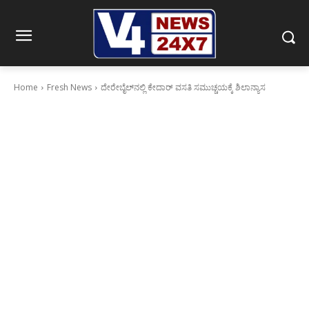
Home
Fresh News
ದೇರೇಬೈಲ್‍ನಲ್ಲಿ ಕೇದಾರ್ ವಸತಿ ಸಮುಚ್ಚಯಕ್ಕೆ ಶಿಲಾನ್ಯಾಸ