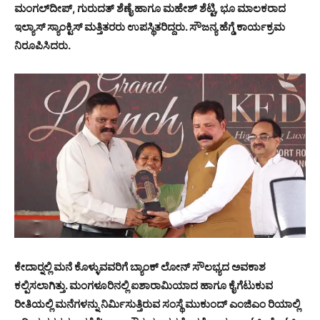
ಮಂಗಲ್‍ದೀಪ್, ಗುರುದತ್ ಶೆಣೈ ಹಾಗೂ ಮಹೇಶ್ ಶೆಟ್ಟಿ, ಭೂ ಮಾಲಕರಾದ
ಇಲ್ಯಾಸ್ ಸ್ಯಾಂಕ್ಟಿಸ್ ಮತ್ತಿತರರು ಉಪಸ್ಥಿತರಿದ್ದರು. ಸೌಜನ್ಯ ಹೆಗ್ಡೆ ಕಾರ್ಯಕ್ರಮ
ನಿರೂಪಿಸಿದರು.
ಕೇದಾರ್‍ನಲ್ಲಿ ಮನೆ ಕೊಳ್ಳುವವರಿಗೆ ಬ್ಯಾಂಕ್ ಲೋನ್ ಸೌಲಭ್ಯದ ಅವಕಾಶ
ಕಲ್ಪಿಸಲಾಗಿತ್ತು. ಮಂಗಳೂರಿನಲ್ಲಿ ಐಶಾರಾಮಿಯಾದ ಹಾಗೂ ಕೈಗೆಟುಕುವ
ರೀತಿಯಲ್ಲಿ ಮನೆಗಳನ್ನು ನಿರ್ಮಿಸುತ್ತಿರುವ ಸಂಸ್ಥೆ ಮುಕುಂದ್ ಎಂಜಿಎಂ ರಿಯಾಲ್ಲಿ