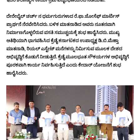
ದೇರೇಬೈಲ್ ಚರ್ಚ್ ನ ಧರ್ಮಗುರುಗಳಾದ ರೆ.ಫಾ.ಜೋಸೆಫ್ ಮಾರ್ಟಿಸ್
ಪ್ರಾರ್ಥನೆ ನೆರವೇರಿಸಿದರು. ಬಳಿಕ ಮಾತನಾಡಿದ ಅವರು ನೂತನವಾಗಿ
ನಿರ್ಮಾಣಗೊಳ್ಳಲಿರುವ ವಸತಿ ಸಮುಚ್ಚಯಕ್ಕೆ ಶುಭ ಹಾರೈಸಿದರು. ಮುಖ್ಯ
ಅತಿಥಿಯಾಗಿ ಭಾಗವಹಿಸಿದ ಕ್ರೆಡೈ ಕರ್ನಾಟಕದ ಉಪಾಧ್ಯಕ್ಷ ಡಿ.ಬಿ.ಮೆಹ್ತಾ
ಮಾತನಾಡಿ, ರಿಯಲ್ ಎಸ್ಟೇಟ್ ಮನೆಗಳನ್ನು ನಿರ್ಮಿಸುವ ಮೂಲಕ ದೇಶದ
ಅಭಿವೃದ್ಧಿಗೆ ಕೊಡುಗೆ ನೀಡುತ್ತಿದೆ. ಕ್ರೆಡೈ ಮೂಲಭೂತ ಸೌಕರ್ಯಗಳ ಅಭಿವೃದ್ಧಿಗೆ
ಪೂರಕವಾಗಿ ಕಾರ್ಯ ನಿರ್ವಹಿಸುತ್ತಿದೆ ಎಂದು ಕೇದಾರ್ ಯೋಜನೆಗೆ ಶುಭ
ಹಾರೈಸಿದರು.