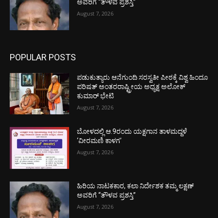
ಅವರಿಗೆ “ತೌಳವ ಪ್ರಶಸ್ತಿ”
August 7, 2026
POPULAR POSTS
ಪಡುಕುತ್ಯಾರು ಆನೆಗುಂದಿ ಸರಸ್ವತೀ ಪೀಠಕ್ಕೆ ವಿಶ್ವ ಹಿಂದೂ
ಪರಿಷತ್ ಅಂತರರಾಷ್ಟ್ರೀಯ ಅಧ್ಯಕ್ಷ ಅಲೋಕ್
ಕುಮಾರ್ ಭೇಟಿ
August 7, 2026
ಬೋಳದಲ್ಲಿ ಆ.9ರಂದು ಯಕ್ಷಗಾನ ತಾಳಮದ್ದಳೆ
‘ವೀರಮಣಿ ಕಾಳಗ’
August 7, 2026
ಹಿರಿಯ ನಾಟಕಕಾರ, ಕಲಾ ನಿರ್ದೇಶಕ ತಮ್ಮ ಲಕ್ಷಣ್
ಅವರಿಗೆ “ತೌಳವ ಪ್ರಶಸ್ತಿ”
August 7, 2026