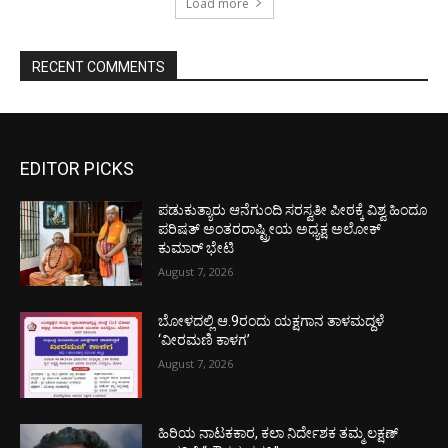
Load more
RECENT COMMENTS
EDITOR PICKS
ಪಡುಕುತ್ಯಾರು ಆನೆಗುಂದಿ ಸರಸ್ವತೀ ಪೀಠಕ್ಕೆ ವಿಶ್ವ ಹಿಂದೂ
ಪರಿಷತ್ ಅಂತರರಾಷ್ಟ್ರೀಯ ಅಧ್ಯಕ್ಷ ಅಲೋಕ್
ಕುಮಾರ್ ಭೇಟಿ
August 7, 2026
ಬೋಳದಲ್ಲಿ ಆ.9ರಂದು ಯಕ್ಷಗಾನ ತಾಳಮದ್ದಳೆ
‘ವೀರಮಣಿ ಕಾಳಗ’
August 7, 2026
ಹಿರಿಯ ನಾಟಕಕಾರ, ಕಲಾ ನಿರ್ದೇಶಕ ತಮ್ಮ ಲಕ್ಷಣ್