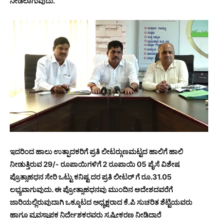
ನೀಡಲಾಗುವುದು.
ಇದರಿಂದ ಹಾಲು ಉತ್ಪಾದಕರಿಗೆ ಪ್ರತಿ ಲೀಟರ್‍ಗುಣಮಟ್ಟದ ಹಾಲಿಗೆ ಹಾಲಿ
ನೀಡುತ್ತಿರುವ 29/- ರೂಪಾಯಿಗಳಿಗೆ 2 ರೂಪಾಯಿ 05 ಪೈಸೆ ವಿಶೇಷ
ಪ್ರೊತ್ಸಾಹಧನ ಸೇರಿ ಒಟ್ಟು ಕನಿಷ್ಟ ದರ ಪ್ರತಿ ಲೀಟರ್ ಗೆ ರೂ.31.05
ಲಭ್ಯವಾಗುವುದು. ಈ ಪ್ರೋತ್ಸಾಹಧನವು ಮುಂದಿನ ಆದೇಶದವರೆಗೆ
ಜಾರಿಯಲ್ಲಿರುವುದಾಗಿ ಒಕ್ಕೂಟದ ಅಧ್ಯಕ್ಷರಾದ ಕೆ.ಪಿ ಸುಚರಿತ ಶೆಟ್ಟಿಯವರು
ಹಾಗೂ ವ್ಯವಸ್ಥಾಪಕ ನಿರ್ದೇಶಕರವರು ಸ್ಪಷ್ಟೀಕರಣ ನೀಡಿದ್ದಾರೆ