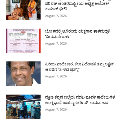
ಪರಿಷತ್ ಅಂತರರಾಷ್ಟ್ರೀಯ ಅಧ್ಯಕ್ಷ ಅಲೋಕ್
ಕುಮಾರ್ ಭೇಟಿ
August 7, 2026
ಬೋಳದಲ್ಲಿ ಆ.9ರಂದು ಯಕ್ಷಗಾನ ತಾಳಮದ್ದಳೆ
‘ವೀರಮಣಿ ಕಾಳಗ’
August 7, 2026
ಹಿರಿಯ ನಾಟಕಕಾರ, ಕಲಾ ನಿರ್ದೇಶಕ ತಮ್ಮ ಲಕ್ಷಣ್
ಅವರಿಗೆ “ತೌಳವ ಪ್ರಶಸ್ತಿ”
August 7, 2026
ದಕ್ಷಿಣ ಕನ್ನಡ ಜಿಲ್ಲೆಯ ಪದವಿ ಪೂರ್ವ ಕಾಲೇಜುಗಳ
ಆಂಗ್ಲ ಭಾಷೆ ಉಪನ್ಯಾಸಕರಿಗಾಗಿ ಕಾರ್ಯಾಗಾರ
August 7, 2026