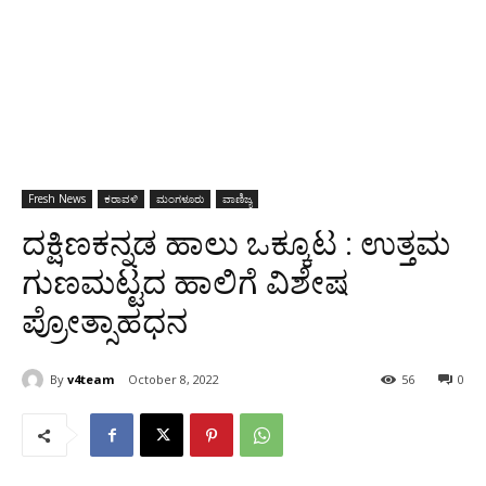
Fresh News
ಕರಾವಳಿ
ಮಂಗಳೂರು
ವಾಣಿಜ್ಯ
ದಕ್ಷಿಣಕನ್ನಡ ಹಾಲು ಒಕ್ಕೂಟ : ಉತ್ತಮ
ಗುಣಮಟ್ಟದ ಹಾಲಿಗೆ ವಿಶೇಷ
ಪ್ರೋತ್ಸಾಹಧನ
By
v4team
October 8, 2022
56
0