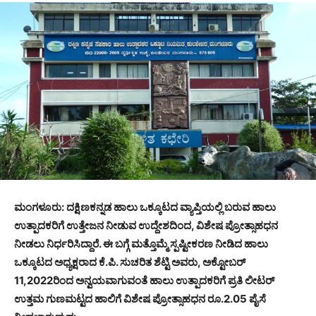
ಮಂಗಳೂರು: ದಕ್ಷಿಣಕನ್ನಡ ಹಾಲು ಒಕ್ಕೂಟದ ವ್ಯಾಪ್ತಿಯಲ್ಲಿ ಬರುವ ಹಾಲು
ಉತ್ಪಾದಕರಿಗೆ ಉತ್ತೇಜನ ನೀಡುವ ಉದ್ದೇಶದಿಂದ, ವಿಶೇಷ ಪ್ರೋತ್ಸಾಹಧನ
ನೀಡಲು ನಿರ್ಧರಿಸಿದ್ದಾರೆ. ಈ ಬಗ್ಗೆ ಮತ್ತೊಮ್ಮೆ ಸ್ಪಷ್ಟೀಕರಣ ನೀಡಿದ ಹಾಲು
ಒಕ್ಕೂಟದ ಅಧ್ಯಕ್ಷರಾದ ಕೆ.ಪಿ. ಸುಚರಿತ ಶೆಟ್ಟಿ ಅವರು, ಅಕ್ಟೋಬರ್
11,2022ರಿಂದ ಅನ್ವಯವಾಗುವಂತೆ ಹಾಲು ಉತ್ಪಾದಕರಿಗೆ ಪ್ರತಿ ಲೀಟರ್
ಉತ್ತಮ ಗುಣಮಟ್ಟದ ಹಾಲಿಗೆ ವಿಶೇಷ ಪ್ರೋತ್ಸಾಹಧನ ರೂ.2.05 ಪೈಸೆ