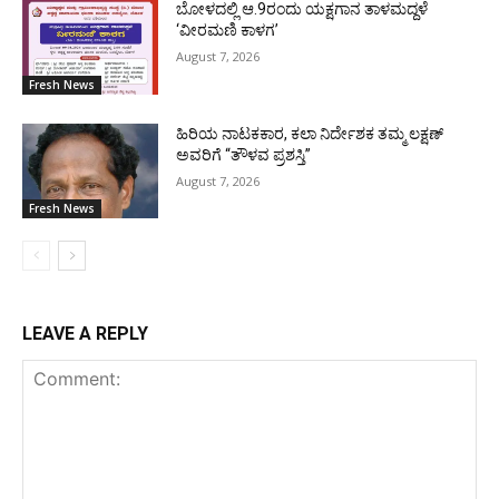
ಬೋಳದಲ್ಲಿ ಆ.9ರಂದು ಯಕ್ಷಗಾನ ತಾಳಮದ್ದಳೆ
‘ವೀರಮಣಿ ಕಾಳಗ’
August 7, 2026
Fresh News
ಹಿರಿಯ ನಾಟಕಕಾರ, ಕಲಾ ನಿರ್ದೇಶಕ ತಮ್ಮ ಲಕ್ಷಣ್
ಅವರಿಗೆ “ತೌಳವ ಪ್ರಶಸ್ತಿ”
August 7, 2026
Fresh News
LEAVE A REPLY