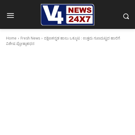
Home
Fresh News
ದಕ್ಷಿಣಕನ್ನಡ ಹಾಲು ಒಕ್ಕೂಟ : ಉತ್ತಮ ಗುಣಮಟ್ಟದ ಹಾಲಿಗೆ
ವಿಶೇಷ ಪ್ರೋತ್ಸಾಹಧನ