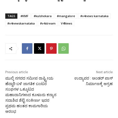
TAGS
#KMF
#kulshekara
#mangalore
#v4news karnataka
#v4newskarnataka
#v4stream
V4News
Previous article
Next article
ಮುಲ್ಕಿ ನಗರದ ಸಮೀಪ ರಾಷ್ಟ್ರೀಯ
ಉದ್ಯಾವರ : ಅಂಡರ್ ಪಾಸ್
ಹೆದ್ದಾರಿ ಬಳಿ ಜಾಗತಿಕ ಬಂಟರ
ನಿರ್ಮಾಣಕ್ಕೆ ಆಗ್ರಹ
ಸಂಘಗಳ ಒಕ್ಕೂಟದ
ಮಹಾದಾನಿಗಳಾದ ಕೂಳೂರು ಕನ್ಯಾನ
ಸದಾಶಿವ ಶೆಟ್ಟಿ ಸಂಕೀರ್ಣ ಇದರ
ಪ್ರಥಮ ಹಂತದ ಕಾಮಗಾರಿಯ
ಆರಂಭ