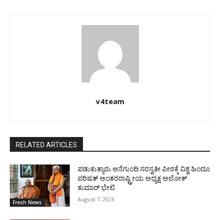
v4team
RELATED ARTICLES
ಪಡುಕುತ್ಯಾರು ಆನೆಗುಂದಿ ಸರಸ್ವತೀ ಪೀಠಕ್ಕೆ ವಿಶ್ವ ಹಿಂದೂ
ಪರಿಷತ್ ಅಂತರರಾಷ್ಟ್ರೀಯ ಅಧ್ಯಕ್ಷ ಅಲೋಕ್
ಕುಮಾರ್ ಭೇಟಿ
August 7, 2026
Fresh News