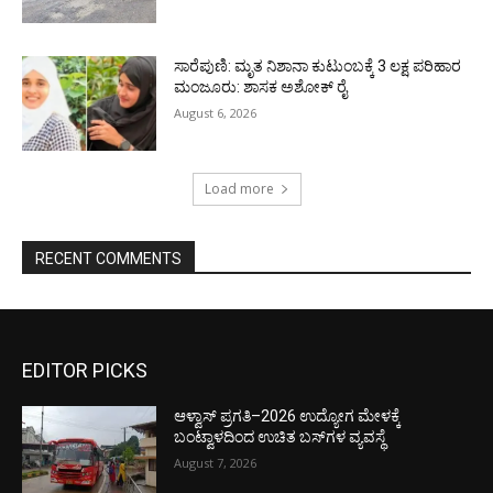
ಸಾರೆಪುಣಿ: ಮೃತ ನಿಶಾನಾ ಕುಟುಂಬಕ್ಕೆ 3 ಲಕ್ಷ ಪರಿಹಾರ
ಮಂಜೂರು: ಶಾಸಕ ಅಶೋಕ್ ರೈ
August 6, 2026
Load more
RECENT COMMENTS
EDITOR PICKS
ಆಳ್ವಾಸ್ ಪ್ರಗತಿ–2026 ಉದ್ಯೋಗ ಮೇಳಕ್ಕೆ
ಬಂಟ್ವಾಳದಿಂದ ಉಚಿತ ಬಸ್‌ಗಳ ವ್ಯವಸ್ಥೆ
August 7, 2026