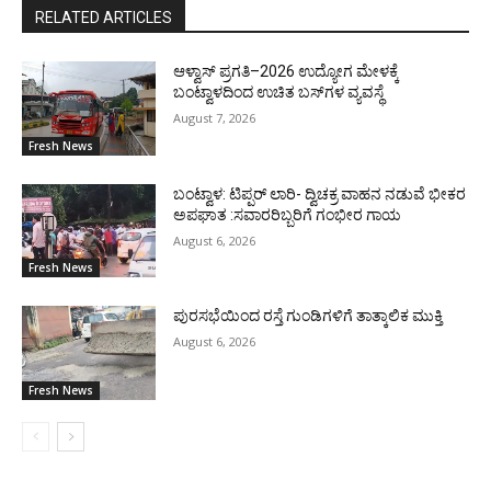
RELATED ARTICLES
ಆಳ್ವಾಸ್ ಪ್ರಗತಿ–2026 ಉದ್ಯೋಗ ಮೇಳಕ್ಕೆ
ಬಂಟ್ವಾಳದಿಂದ ಉಚಿತ ಬಸ್‌ಗಳ ವ್ಯವಸ್ಥೆ
August 7, 2026
Fresh News
ಬಂಟ್ವಾಳ: ಟಿಪ್ಪರ್ ಲಾರಿ- ದ್ವಿಚಕ್ರ ವಾಹನ ನಡುವೆ ಭೀಕರ
ಅಪಘಾತ :ಸವಾರರಿಬ್ಬರಿಗೆ ಗಂಭೀರ ಗಾಯ
August 6, 2026
Fresh News
ಪುರಸಭೆಯಿಂದ ರಸ್ತೆ ಗುಂಡಿಗಳಿಗೆ ತಾತ್ಕಾಲಿಕ ಮುಕ್ತಿ
August 6, 2026
Fresh News