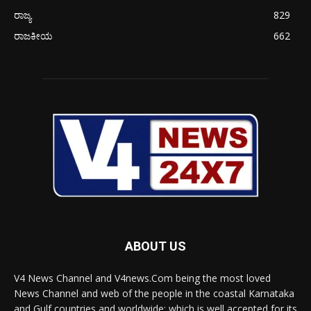
ರಾಜ್ಯ
829
ರಾಜಕೀಯ
662
ABOUT US
V4 News Channel and V4news.Com being the most loved
News Channel and web of the people in the coastal Karnataka
and Gulf countries and worldwide; which is well accepted for its