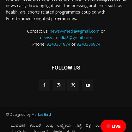
news cast, throwing light over the pressing problems such as
health, art, sports related programmes coupled with
Entertainment oriented programmes.
Contact us:
newsv4media@gmail.com
or
newsv4media8@gmail.com
Phone:
9243301874
or
9243306874
FOLLOW US
© Designed by
Market Bird
ಮುಖಪುಟ
ಕರಾವಳಿ
ರಾಜ್ಯ
ರಾಷ್ಟ್ರೀಯ
ಗಲ್ಫ್
ವಿಶ್ವ
ರಾಜಕೀಯ
ಕ್ರೀಡೆ
LIVE
ದೈವ ದೇವರು
ಮನರಂಜನೆ
ಶೈಕ್ಷಣಿಕ
ಕ್ರೈಮ್