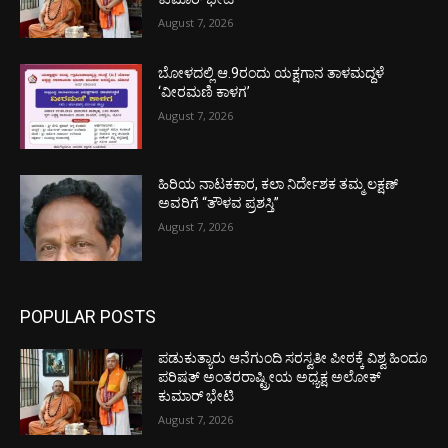
August 7, 2026
ಬೋಳದಲ್ಲಿ ಆ.9ರಂದು ಯಕ್ಷಗಾನ ತಾಳಮದ್ದಳೆ
‘ವೀರಮಣಿ ಕಾಳಗ’
August 7, 2026
ಹಿರಿಯ ನಾಟಕಕಾರ, ಕಲಾ ನಿರ್ದೇಶಕ ತಮ್ಮ ಲಕ್ಷಣ್
ಅವರಿಗೆ “ತೌಳವ ಪ್ರಶಸ್ತಿ”
August 7, 2026
POPULAR POSTS
ಪಡುಕುತ್ಯಾರು ಆನೆಗುಂದಿ ಸರಸ್ವತೀ ಪೀಠಕ್ಕೆ ವಿಶ್ವ ಹಿಂದೂ
ಪರಿಷತ್ ಅಂತರರಾಷ್ಟ್ರೀಯ ಅಧ್ಯಕ್ಷ ಅಲೋಕ್
ಕುಮಾರ್ ಭೇಟಿ
August 7, 2026