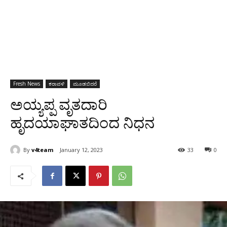
Fresh News
ಕರಾವಳಿ
ಮೂಡಬಿದರೆ
ಅಯ್ಯಪ್ಪ ವೃತದಾರಿ
ಹೃದಯಾಘಾತದಿಂದ ನಿಧನ
By
v4team
January 12, 2023
33
0