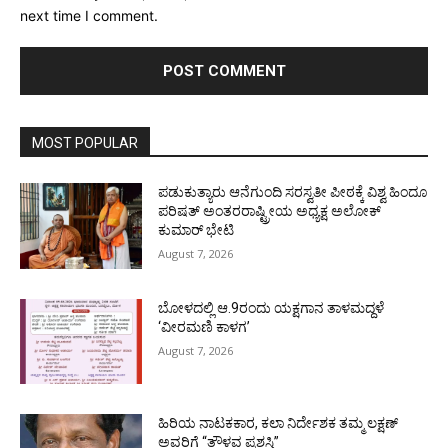
next time I comment.
MOST POPULAR
ಪಡುಕುತ್ಯಾರು ಆನೆಗುಂದಿ ಸರಸ್ವತೀ ಪೀಠಕ್ಕೆ ವಿಶ್ವ ಹಿಂದೂ
ಪರಿಷತ್ ಅಂತರರಾಷ್ಟ್ರೀಯ ಅಧ್ಯಕ್ಷ ಅಲೋಕ್
ಕುಮಾರ್ ಭೇಟಿ
August 7, 2026
ಬೋಳದಲ್ಲಿ ಆ.9ರಂದು ಯಕ್ಷಗಾನ ತಾಳಮದ್ದಳೆ
‘ವೀರಮಣಿ ಕಾಳಗ’
August 7, 2026
ಹಿರಿಯ ನಾಟಕಕಾರ, ಕಲಾ ನಿರ್ದೇಶಕ ತಮ್ಮ ಲಕ್ಷಣ್
ಅವರಿಗೆ “ತೌಳವ ಪ್ರಶಸ್ತಿ”