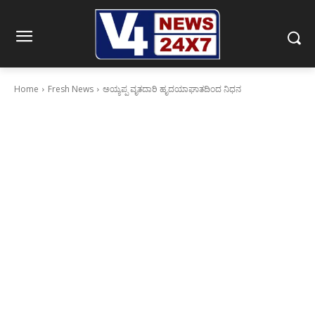
Home
Fresh News
ಅಯ್ಯಪ್ಪ ವೃತದಾರಿ ಹೃದಯಾಘಾತದಿಂದ ನಿಧನ