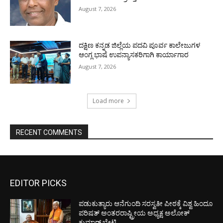
August 7, 2026
ದಕ್ಷಿಣ ಕನ್ನಡ ಜಿಲ್ಲೆಯ ಪದವಿ ಪೂರ್ವ ಕಾಲೇಜುಗಳ
ಆಂಗ್ಲ ಭಾಷೆ ಉಪನ್ಯಾಸಕರಿಗಾಗಿ ಕಾರ್ಯಾಗಾರ
August 7, 2026
Load more
RECENT COMMENTS
EDITOR PICKS
ಪಡುಕುತ್ಯಾರು ಆನೆಗುಂದಿ ಸರಸ್ವತೀ ಪೀಠಕ್ಕೆ ವಿಶ್ವ ಹಿಂದೂ
ಪರಿಷತ್ ಅಂತರರಾಷ್ಟ್ರೀಯ ಅಧ್ಯಕ್ಷ ಅಲೋಕ್
ಕುಮಾರ್ ಭೇಟಿ