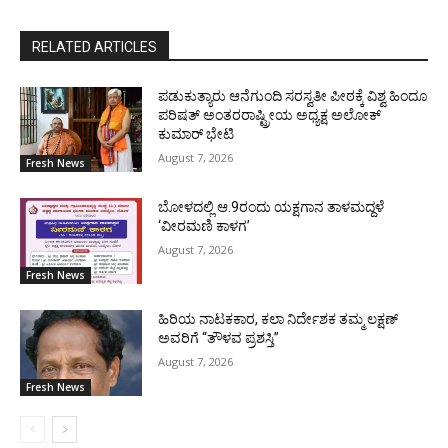
RELATED ARTICLES
ಪಡುಕುತ್ಯಾರು ಆನೆಗುಂದಿ ಸರಸ್ವತೀ ಪೀಠಕ್ಕೆ ವಿಶ್ವ ಹಿಂದೂ
ಪರಿಷತ್ ಅಂತರರಾಷ್ಟ್ರೀಯ ಅಧ್ಯಕ್ಷ ಅಲೋಕ್
ಕುಮಾರ್ ಭೇಟಿ
August 7, 2026
Fresh News
ಬೋಳದಲ್ಲಿ ಆ.9ರಂದು ಯಕ್ಷಗಾನ ತಾಳಮದ್ದಳೆ
‘ವೀರಮಣಿ ಕಾಳಗ’
August 7, 2026
Fresh News
ಹಿರಿಯ ನಾಟಕಕಾರ, ಕಲಾ ನಿರ್ದೇಶಕ ತಮ್ಮ ಲಕ್ಷಣ್
ಅವರಿಗೆ “ತೌಳವ ಪ್ರಶಸ್ತಿ”
August 7, 2026
Fresh News