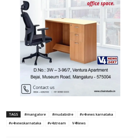
TAGS
#mangalore
#mudabidre
#v4news karnataka
#v4newskarnataka
#v4stream
V4News