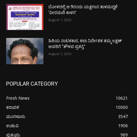
ಬೋಳದಲ್ಲಿ ಆ.9ರಂದು ಯಕ್ಷಗಾನ ತಾಳಮದ್ದಳೆ
‘ವೀರಮಣಿ ಕಾಳಗ’
August 7, 2026
ಹಿರಿಯ ನಾಟಕಕಾರ, ಕಲಾ ನಿರ್ದೇಶಕ ತಮ್ಮ ಲಕ್ಷಣ್
ಅವರಿಗೆ “ತೌಳವ ಪ್ರಶಸ್ತಿ”
August 7, 2026
POPULAR CATEGORY
Fresh News
10621
ಕರಾವಳಿ
10000
ಮಂಗಳೂರು
3547
ಉಡುಪಿ
1906
ಪುತ್ತೂರು
969