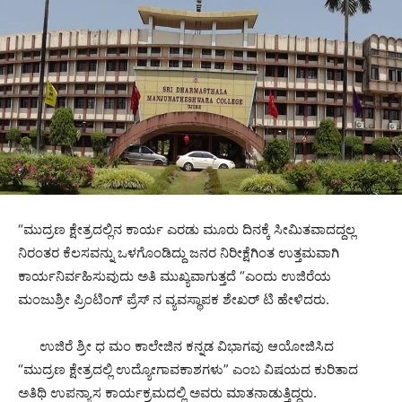
“ಮುದ್ರಣ ಕ್ಷೇತ್ರದಲ್ಲಿನ ಕಾರ್ಯ ಎರಡು ಮೂರು ದಿನಕ್ಕೆ ಸೀಮಿತವಾದದ್ದಲ್ಲ
ನಿರಂತರ ಕೆಲಸವನ್ನು ಒಳಗೊಂಡಿದ್ದು ಜನರ ನಿರೀಕ್ಷೆಗಿಂತ ಉತ್ತಮವಾಗಿ
ಕಾರ್ಯನಿರ್ವಹಿಸುವುದು ಅತಿ ಮುಖ್ಯವಾಗುತ್ತದೆ “ಎಂದು ಉಜಿರೆಯ
ಮಂಜುಶ್ರೀ ಪ್ರಿಂಟಿಂಗ್ ಪ್ರೆಸ್ ನ ವ್ಯವಸ್ಥಾಪಕ ಶೇಖರ್ ಟಿ ಹೇಳಿದರು.
ಉಜಿರೆ ಶ್ರೀ ಧ ಮಂ ಕಾಲೇಜಿನ ಕನ್ನಡ ವಿಭಾಗವು ಆಯೋಜಿಸಿದ
“ಮುದ್ರಣ ಕ್ಷೇತ್ರದಲ್ಲಿ ಉದ್ಯೋಗಾವಕಾಶಗಳು” ಎಂಬ ವಿಷಯದ ಕುರಿತಾದ
ಅತಿಥಿ ಉಪನ್ಯಾಸ ಕಾರ್ಯಕ್ರಮದಲ್ಲಿ ಅವರು ಮಾತನಾಡುತ್ತಿದ್ದರು.