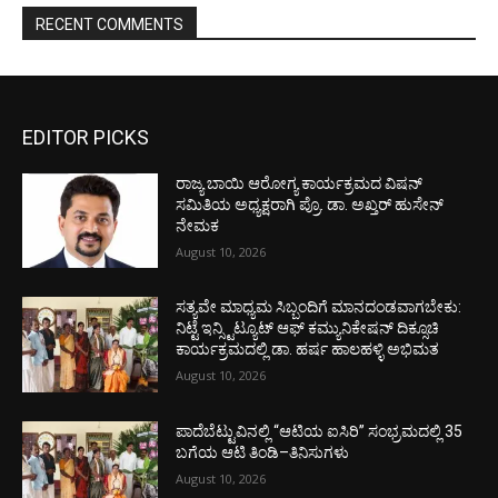
RECENT COMMENTS
EDITOR PICKS
ರಾಜ್ಯ ಬಾಯಿ ಆರೋಗ್ಯ ಕಾರ್ಯಕ್ರಮದ ವಿಷನ್
ಸಮಿತಿಯ ಅಧ್ಯಕ್ಷರಾಗಿ ಪ್ರೊ. ಡಾ. ಅಖ್ತರ್ ಹುಸೇನ್
ನೇಮಕ
August 10, 2026
ಸತ್ಯವೇ ಮಾಧ್ಯಮ ಸಿಬ್ಬಂದಿಗೆ ಮಾನದಂಡವಾಗಬೇಕು:
ನಿಟ್ಟೆ ಇನ್ಸ್ಟಿಟ್ಯೂಟ್ ಆಫ್ ಕಮ್ಯುನಿಕೇಷನ್ ದಿಕ್ಸೂಚಿ
ಕಾರ್ಯಕ್ರಮದಲ್ಲಿ ಡಾ. ಹರ್ಷ ಹಾಲಹಳ್ಳಿ ಅಭಿಮತ
August 10, 2026
ಪಾದೆಬೆಟ್ಟುವಿನಲ್ಲಿ “ಆಟಿಯ ಐಸಿರಿ’’ ಸಂಭ್ರಮದಲ್ಲಿ 35
ಬಗೆಯ ಆಟಿ ತಿಂಡಿ–ತಿನಿಸುಗಳು
August 10, 2026