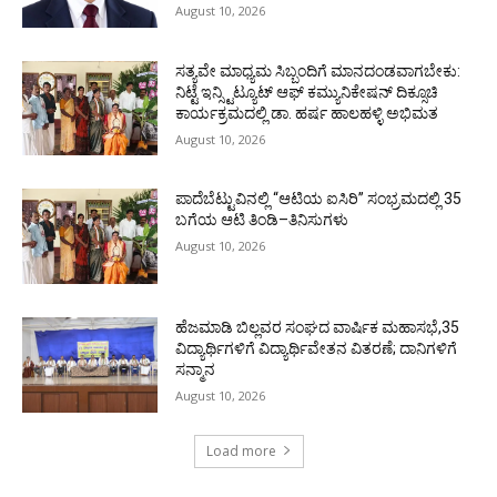
August 10, 2026
ಸತ್ಯವೇ ಮಾಧ್ಯಮ ಸಿಬ್ಬಂದಿಗೆ ಮಾನದಂಡವಾಗಬೇಕು:
ನಿಟ್ಟೆ ಇನ್ಸ್ಟಿಟ್ಯೂಟ್ ಆಫ್ ಕಮ್ಯುನಿಕೇಷನ್ ದಿಕ್ಸೂಚಿ
ಕಾರ್ಯಕ್ರಮದಲ್ಲಿ ಡಾ. ಹರ್ಷ ಹಾಲಹಳ್ಳಿ ಅಭಿಮತ
August 10, 2026
ಪಾದೆಬೆಟ್ಟುವಿನಲ್ಲಿ “ಆಟಿಯ ಐಸಿರಿ’’ ಸಂಭ್ರಮದಲ್ಲಿ 35
ಬಗೆಯ ಆಟಿ ತಿಂಡಿ–ತಿನಿಸುಗಳು
August 10, 2026
ಹೆಜಮಾಡಿ ಬಿಲ್ಲವರ ಸಂಘದ ವಾರ್ಷಿಕ ಮಹಾಸಭೆ,35
ವಿದ್ಯಾರ್ಥಿಗಳಿಗೆ ವಿದ್ಯಾರ್ಥಿವೇತನ ವಿತರಣೆ; ದಾನಿಗಳಿಗೆ
ಸನ್ಮಾನ
August 10, 2026
Load more