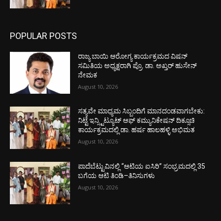
POPULAR POSTS
ರಾಜ್ಯ ಬಾಯಿ ಆರೋಗ್ಯ ಕಾರ್ಯಕ್ರಮದ ವಿಷನ್
ಸಮಿತಿಯ ಅಧ್ಯಕ್ಷರಾಗಿ ಪ್ರೊ. ಡಾ. ಅಖ್ತರ್ ಹುಸೇನ್
ನೇಮಕ
August 10, 2026
ಸತ್ಯವೇ ಮಾಧ್ಯಮ ಸಿಬ್ಬಂದಿಗೆ ಮಾನದಂಡವಾಗಬೇಕು:
ನಿಟ್ಟೆ ಇನ್ಸ್ಟಿಟ್ಯೂಟ್ ಆಫ್ ಕಮ್ಯುನಿಕೇಷನ್ ದಿಕ್ಸೂಚಿ
ಕಾರ್ಯಕ್ರಮದಲ್ಲಿ ಡಾ. ಹರ್ಷ ಹಾಲಹಳ್ಳಿ ಅಭಿಮತ
August 10, 2026
ಪಾದೆಬೆಟ್ಟುವಿನಲ್ಲಿ “ಆಟಿಯ ಐಸಿರಿ’’ ಸಂಭ್ರಮದಲ್ಲಿ 35
ಬಗೆಯ ಆಟಿ ತಿಂಡಿ–ತಿನಿಸುಗಳು
August 10, 2026