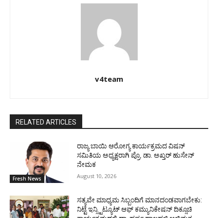
v4team
RELATED ARTICLES
ರಾಜ್ಯ ಬಾಯಿ ಆರೋಗ್ಯ ಕಾರ್ಯಕ್ರಮದ ವಿಷನ್
ಸಮಿತಿಯ ಅಧ್ಯಕ್ಷರಾಗಿ ಪ್ರೊ. ಡಾ. ಅಖ್ತರ್ ಹುಸೇನ್
ನೇಮಕ
August 10, 2026
Fresh News
ಸತ್ಯವೇ ಮಾಧ್ಯಮ ಸಿಬ್ಬಂದಿಗೆ ಮಾನದಂಡವಾಗಬೇಕು:
ನಿಟ್ಟೆ ಇನ್ಸ್ಟಿಟ್ಯೂಟ್ ಆಫ್ ಕಮ್ಯುನಿಕೇಷನ್ ದಿಕ್ಸೂಚಿ