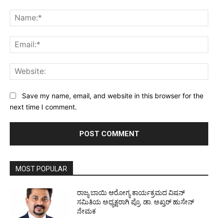
Comment:
Na
Ema
Web
Save my name, email, and website in this browser for the
next time I comment.
MOST POPULAR
ರಾಜ್ಯ ಬಾಯಿ ಆರೋಗ್ಯ ಕಾರ್ಯಕ್ರಮದ ವಿಷನ್
ಸಮಿತಿಯ ಅಧ್ಯಕ್ಷರಾಗಿ ಪ್ರೊ. ಡಾ. ಅಖ್ತರ್ ಹುಸೇನ್
ನೇಮಕ