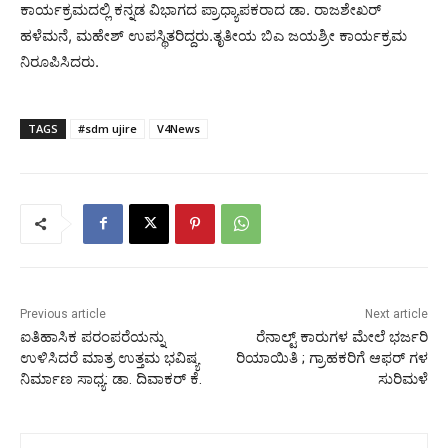
ಕಾರ್ಯಕ್ರಮದಲ್ಲಿ ಕನ್ನಡ ವಿಭಾಗದ ಪ್ರಾಧ್ಯಾಪಕರಾದ ಡಾ. ರಾಜಶೇಖರ್
ಹಳೆಮನೆ, ಮಹೇಶ್ ಉಪಸ್ಥಿತರಿದ್ದರು.ತೃತೀಯ ಬಿಎ ಜಯಶ್ರೀ ಕಾರ್ಯಕ್ರಮ
ನಿರೂಪಿಸಿದರು.
TAGS
#sdm ujire
V4News
Previous article
Next article
ಐತಿಹಾಸಿಕ ಪರಂಪರೆಯನ್ನು
ರೆನಾಲ್ಟ್ ಕಾರುಗಳ ಮೇಲೆ ಭರ್ಜರಿ
ಉಳಿಸಿದರೆ ಮಾತ್ರ ಉತ್ತಮ ಭವಿಷ್ಯ
ರಿಯಾಯಿತಿ ; ಗ್ರಾಹಕರಿಗೆ ಆಫರ್ ಗಳ
ನಿರ್ಮಾಣ ಸಾಧ್ಯ: ಡಾ. ದಿವಾಕರ್ ಕೆ.
ಸುರಿಮಳೆ