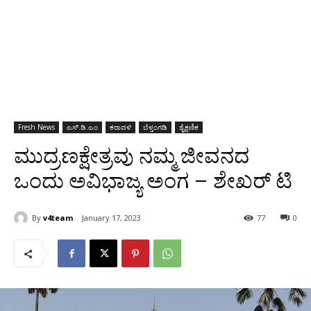
Fresh News
ಎಸ್‌.ಡಿ.ಎಂ
ಕರಾವಳಿ
ಬೆಳ್ತಂಗಡಿ
ಶೈಕ್ಷಣಿಕ
ಮುದ್ರಣಕ್ಷೇತ್ರವು ನಮ್ಮ ಜೀವನದ
ಒಂದು ಅವಿಭಾಜ್ಯ ಅಂಗ – ಶೇಖರ್ ಟಿ
By
v4team
January 17, 2023
77
0