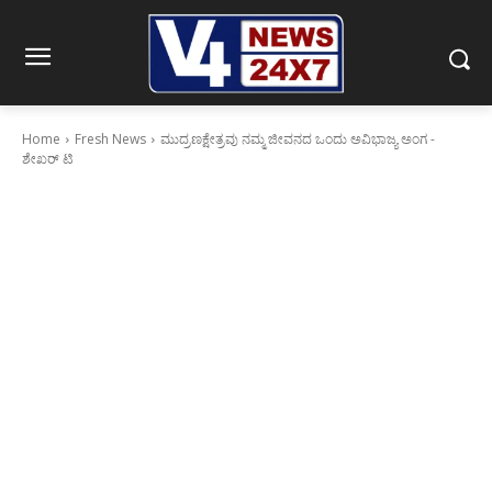
Home
Fresh News
ಮುದ್ರಣಕ್ಷೇತ್ರವು ನಮ್ಮ ಜೀವನದ ಒಂದು ಅವಿಭಾಜ್ಯ ಅಂಗ -
ಶೇಖರ್ ಟಿ