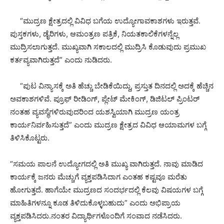
“ಮುದ್ರಣ ಕ್ಷೇತ್ರದಲ್ಲಿ ವಿವಿಧ ಬಗೆಯ ಉದ್ಯೋಗಾವಕಾಶಗಳು ಇರುತ್ತವೆ.
ಪುಸ್ತಕಗಳು, ಡೈರಿಗಳು, ಆಮಂತ್ರಣ ಪತ್ರಿಕೆ, ನಿಯತಕಾಲಿಕೆಗಳನ್ನೆಲ್ಲ
ಮುದ್ರಿಸಲಾಗುತ್ತದೆ. ಮುಖ್ಯವಾಗಿ ಸಕಾಲದಲ್ಲಿ ಮುದ್ರಿಸಿ ಕೊಡುವುದು ಪ್ರಮುಖ
ಕರ್ತವ್ಯವಾಗಿರುತ್ತದೆ” ಎಂದು ನುಡಿದರು.
“ಪುಟ ವಿನ್ಯಾಸಕ್ಕೆ ಅತಿ ಹೆಚ್ಚು ಬೇಡಿಕೆಯಿದ್ದು, ಪ್ರಸ್ತುತ ದಿನದಲ್ಲಿ ಅದಕ್ಕೆ ಹೆಚ್ಚಿನ
ಅವಕಾಶಗಳಿವೆ. ಪ್ರೂಫ್ ರೀಡಿಂಗ್, ಪ್ಲೇಟ್ ಮೇಕಿಂಗ್, ಡಿಜಿಟಲ್ ಪ್ರಿಂಟರ್
ನಂತಹ ವ್ಯವಸ್ಥೆಗಳಿರುವುದರಿಂದ ಯಶಸ್ವಿಯಾಗಿ ಮುದ್ರಣ ಯಂತ್ರ
ಕಾರ್ಯನಿರ್ವಹಿಸುತ್ತದೆ” ಎಂದು ಮುದ್ರಣ ಕ್ಷೇತ್ರದ ವಿವಿಧ ಆಯಾಮಗಳ ಬಗ್ಗೆ
ತಿಳಿಸಿಕೊಟ್ಟರು.
“ಸಮಯ ಪಾಲನೆ ಉದ್ಯೋಗದಲ್ಲಿ ಅತಿ ಮುಖ್ಯ ವಾಗಿರುತ್ತದೆ. ನಾವು ಮಾಡಿದ
ಕಾರ್ಯಕ್ಕೆ ಜನರು ಮೆಚ್ಚುಗೆ ವ್ಯಕ್ತಪಡಿಸಿದಾಗ ಎಂತಹ ಕಷ್ಟವೂ ಮರೆತು
ಹೋಗುತ್ತದೆ. ಹಾಗೆಯೇ ಮುದ್ರಣದ ಸಂದರ್ಭದಲ್ಲಿ ಕೆಲವು ವಿಷಯಗಳ ಬಗ್ಗೆ
ಮಾಹಿತಿಗಳನ್ನೂ ಕೂಡ ತಿಳಿದುಕೊಳ್ಳಬಹುದು” ಎಂದು ಅಭಿಪ್ರಾಯ
ವ್ಯಕ್ತಪಡಿಸಿದರು.ನಂತರ ವಿದ್ಯಾರ್ಥಿಗಳೊಂದಿಗೆ ಸಂವಾದ ನಡೆಸಿದರು.