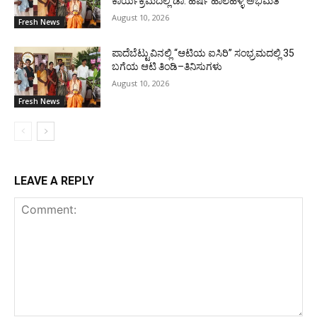
ಕಾರ್ಯಕ್ರಮದಲ್ಲಿ ಡಾ. ಹರ್ಷ ಹಾಲಹಳ್ಳಿ ಅಭಿಮತ
August 10, 2026
Fresh News
ಪಾದೆಬೆಟ್ಟುವಿನಲ್ಲಿ “ಆಟಿಯ ಐಸಿರಿ’’ ಸಂಭ್ರಮದಲ್ಲಿ 35
ಬಗೆಯ ಆಟಿ ತಿಂಡಿ–ತಿನಿಸುಗಳು
August 10, 2026
Fresh News
LEAVE A REPLY