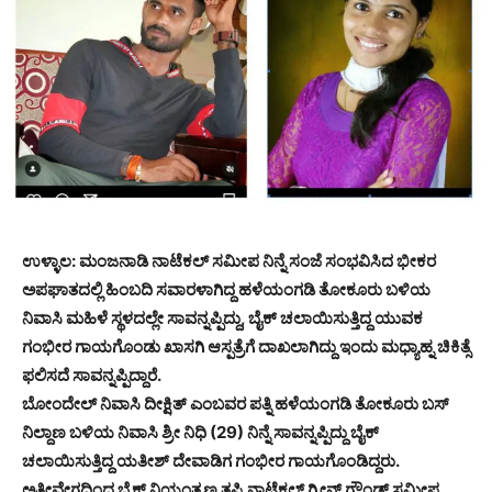
ಉಳ್ಳಾಲ: ಮಂಜನಾಡಿ ನಾಟೆಕಲ್ ಸಮೀಪ ನಿನ್ನೆ ಸಂಜೆ ಸಂಭವಿಸಿದ ಭೀಕರ
ಅಪಘಾತದಲ್ಲಿ ಹಿಂಬದಿ ಸವಾರಳಾಗಿದ್ದ ಹಳೆಯಂಗಡಿ ತೋಕೂರು ಬಳಿಯ
ನಿವಾಸಿ ಮಹಿಳೆ ಸ್ಥಳದಲ್ಲೇ ಸಾವನ್ನಪ್ಪಿದ್ದು, ಬೈಕ್ ಚಲಾಯಿಸುತ್ತಿದ್ದ ಯುವಕ
ಗಂಭೀರ ಗಾಯಗೊಂಡು ಖಾಸಗಿ ಆಸ್ಪತ್ರೆಗೆ ದಾಖಲಾಗಿದ್ದು ಇಂದು ಮಧ್ಯಾಹ್ನ ಚಿಕಿತ್ಸೆ
ಫಲಿಸದೆ ಸಾವನ್ನಪ್ಪಿದ್ದಾರೆ.
ಬೋಂದೇಲ್ ನಿವಾಸಿ ದೀಕ್ಷಿತ್ ಎಂಬವರ ಪತ್ನಿ ಹಳೆಯಂಗಡಿ ತೋಕೂರು ಬಸ್
ನಿಲ್ದಾಣ ಬಳಿಯ ನಿವಾಸಿ ಶ್ರೀ ನಿಧಿ (29) ನಿನ್ನೆ ಸಾವನ್ನಪ್ಪಿದ್ದು ಬೈಕ್
ಚಲಾಯಿಸುತ್ತಿದ್ದ ಯತೀಶ್ ದೇವಾಡಿಗ ಗಂಭೀರ ಗಾಯಗೊಂಡಿದ್ದರು.
ಅತೀವೇಗದಿಂದ ಬೈಕ್ ನಿಯಂತ್ರಣ ತಪ್ಪಿ ನಾಟೆಕಲ್ ಗ್ರೀನ್ ಗ್ರೌಂಡ್ ಸಮೀಪ