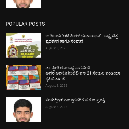
POPULAR POSTS
ಆ.9ರಂದು ‘ಆಟಿ ತಿಂಗಳ ಭೂತಾರಾಧನೆ’ : ಸಾಕ್ಷ್ಯ ಚಿತ್ರ
ಪ್ರದರ್ಶನ ಹಾಗೂ ಸಂವಾದ
August 8, 2026
ಡಾ. ಪ್ರೀತಿ ಲೋಲಾಕ್ಷ ನಾಗವೇಣಿ
ಅವರ ಅನ್‌ಟಚೆಬಿಲಿಟಿ ಇನ್ 21 ಸೆಂಚುರಿ ಇಂಡಿಯಾ
ಕೃತಿ ಬಿಡುಗಡೆ
August 8, 2026
ಸಂಶುದ್ಧೀನ್ ಎಣ್ಮೂರವರಿಗೆ ಪ.ಗೋ ಪ್ರಶಸ್ತಿ
August 8, 2026