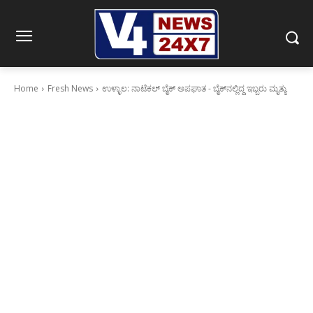
Home
Fresh News
ಉಳ್ಳಾಲ: ನಾಟೆಕಲ್ ಬೈಕ್ ಅಪಘಾತ - ಬೈಕ್‌ನಲ್ಲಿದ್ದ ಇಬ್ಬರು ಮೃತ್ಯು