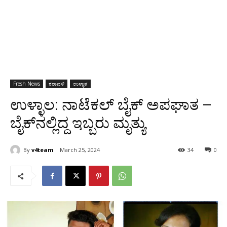
Fresh News
ಕರಾವಳಿ
ಉಳ್ಳಾಳ
ಉಳ್ಳಾಲ: ನಾಟೆಕಲ್ ಬೈಕ್ ಅಪಘಾತ –
ಬೈಕ್‌ನಲ್ಲಿದ್ದ ಇಬ್ಬರು ಮೃತ್ಯು
By
v4team
March 25, 2024
34
0