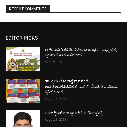
RECENT COMMENTS
EDITOR PICKS
ಆ.9ರಂದು ‘ಆಟಿ ತಿಂಗಳ ಭೂತಾರಾಧನೆ’ : ಸಾಕ್ಷ್ಯ ಚಿತ್ರ
ಪ್ರದರ್ಶನ ಹಾಗೂ ಸಂವಾದ
August 8, 2026
ಡಾ. ಪ್ರೀತಿ ಲೋಲಾಕ್ಷ ನಾಗವೇಣಿ
ಅವರ ಅನ್‌ಟಚೆಬಿಲಿಟಿ ಇನ್ 21 ಸೆಂಚುರಿ ಇಂಡಿಯಾ
ಕೃತಿ ಬಿಡುಗಡೆ
August 8, 2026
ಸಂಶುದ್ಧೀನ್ ಎಣ್ಮೂರವರಿಗೆ ಪ.ಗೋ ಪ್ರಶಸ್ತಿ
August 8, 2026