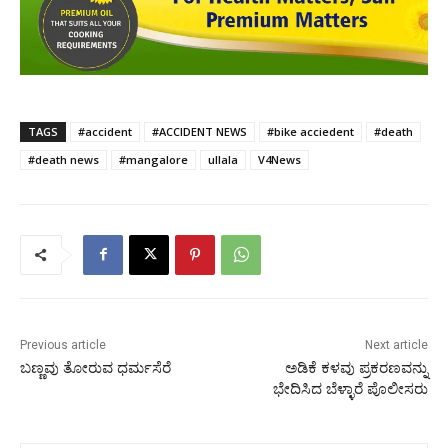
TAGS
#accident
#ACCIDENT NEWS
#bike acciedent
#death
#death news
#mangalore
ullala
V4News
Previous article
Next article
ಬಣ್ಣವು ತೋರುವ ಧರ್ಮಸೆರೆ
ಅಡಿಕೆ ಕಳವು ಪ್ರಕರಣವನ್ನು
ಭೇದಿಸಿದ ಬೆಳ್ಳಾರೆ ಪೊಲೀಸರು