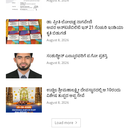
August 8, 2026
ಡಾ. ಪ್ರೀತಿ ಲೋಲಾಕ್ಷ ನಾಗವೇಣಿ
ಅವರ ಅನ್‌ಟಚೆಬಿಲಿಟಿ ಇನ್ 21 ಸೆಂಚುರಿ ಇಂಡಿಯಾ
ಕೃತಿ ಬಿಡುಗಡೆ
August 8, 2026
ಸಂಶುದ್ಧೀನ್ ಎಣ್ಮೂರವರಿಗೆ ಪ.ಗೋ ಪ್ರಶಸ್ತಿ
August 8, 2026
ಉಚ್ಚಿಲ ಶ್ರೀಮಹಾಲಕ್ಷ್ಮೀ ದೇವಸ್ಥಾನದಲ್ಲಿ ಆ.10ರಂದು
ವಿಶೇಷ ತುಪ್ಪದ ಅಪ್ಪ ಸೇವೆ
August 8, 2026
Load more