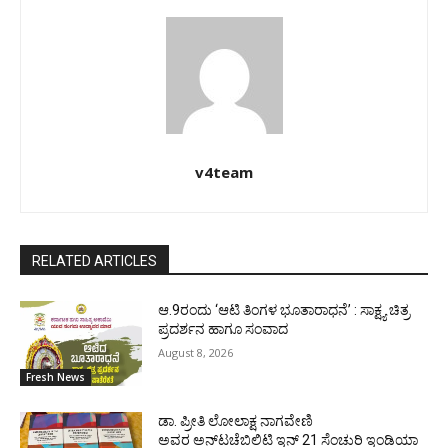
v4team
RELATED ARTICLES
ಆ.9ರಂದು ‘ಆಟಿ ತಿಂಗಳ ಭೂತಾರಾಧನೆ’ : ಸಾಕ್ಷ್ಯ ಚಿತ್ರ
ಪ್ರದರ್ಶನ ಹಾಗೂ ಸಂವಾದ
August 8, 2026
Fresh News
ಡಾ. ಪ್ರೀತಿ ಲೋಲಾಕ್ಷ ನಾಗವೇಣಿ
ಅವರ ಅನ್‌ಟಚೆಬಿಲಿಟಿ ಇನ್ 21 ಸೆಂಚುರಿ ಇಂಡಿಯಾ