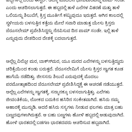
ಎಂದು ಆಚರಿಸಲಾಗುತ್ತದೆ. ಈ ಹಬ್ಬದಲ್ಲಿ ತಾಳೆ ಎಲೆಗಳ ವಿತರಣೆ ಮತ್ತು ತಾಳೆ
ಒಲಿಯನ್ನು ಶಿಲುಬೆಗೆ, ಕ್ರಿಸ್ತ ಮೂರ್ತಿಗೆ ಕಟ್ಟುವುದೂ ಇರುತ್ತದೆ. ಆಗಿನ ಕಾಲದಲ್ಲಿ
ಸ್ಥಳೀಯರು ಬಳಸುತ್ತಿನ ಕತ್ತೆಯ ಮೇಲೆ ಸವಾರಿ ಮಾಡುತ್ತ ಯೇಸು ಕ್ರಿಸ್ತರು
ಜೆರೂಸಲೇಮ್ ಪ್ರವೇಶಿಸಿದ್ದನ್ನು ನೆನಪಿಸುವ ದಿನ ಪಾಮ್ ಸಂಡೇ. ಇಲ್ಲಿ ತಾಳೆ
ಎನ್ನುವುದು ದೇಶದಿಂದ ದೇಶಕ್ಕೆ ಬದಲಾಗುತ್ತದೆ.
ಅಲ್ಲೆಲ್ಲ ವಿಲ್ಲೋ ಮರ, ಬಾಕ್ಸ್‍ಮರ, ಯೂ ಮರದ ಎಲೆಗಳನ್ನು ಬಳಸುತ್ತಿದ್ದುದು
ಚರಿತ್ರೆಯಿಂದ ಕಂಡು ಬರುತ್ತದೆ. ಜೆರೂಸಲೇಮಿಗೆ ಯೇಸು ಕ್ರಿಸ್ತರ ಸ್ವಾಗತ ಕೂಡ
ಹಾಗೆಯೆ ನಡೆದಿತ್ತು. ಜೀಸಸನು ಶಿಲುಬೆ ಏರುವುದಕ್ಕೆ ಮೊದಲು
ಪರಮೋತ್ಸಾಹದಿಂದ ಜೆರೂಸಲೇಮ್ ಪ್ರವೇಶಿಸಿದ್ದಕ್ಕೆ ಈ ಆಚರಣೆ ನಡೆಯುತ್ತದೆ.
ಅಲ್ಲೆಲ್ಲ ಎಲೆಗಳನ್ನು ಸ್ವಾಗತಕ್ಕೆ, ಸನ್ಮಾನಕ್ಕೂ ಬಳಸಲಾಗುತ್ತಿತ್ತು. ಎಲೆಗಳು
ಜೀವಂತಿಕೆಯ, ಲೋಕದ ಬದುಕಿನ ಹಸಿರಿನ ಸಂಕೇತವಾಗಿದೆ. ಹಸಿರು ನಮ್ಮ
ಆಹಾರಕ್ಕೆ ಮುನ್ನುಡಿ. ಆದರೆ ಹಸಿರು ಸಸ್ಯಗಳು ನೀಡುವ ಫಲಗಳು ಮಾತ್ರ ಬಹು
ಬಣ್ಣದವುಗಳಾಗಿರುತ್ತವೆ. ಆ ಬಹು ಬಣ್ಣಗಳು ಹೋಳಿ ಹಬ್ಬದಲ್ಲಿ ಆಡುವುದಾಗಿದೆ.
ಹೋಳಿ ಭಾರತದಲ್ಲಿ ಬಡಗಣ ಭಾರತದವರು ಆಚರಿಸುವ ಹಬ್ಬವಾಗಿದೆ.