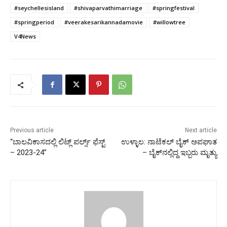
#seychellesisland
#shivaparvathimarriage
#springfestival
#springperiod
#veerakesarikannadamovie
#willowtree
V4News
Previous article
Next article
“ಬಾಲವಿಕಾಸದಲ್ಲಿ ಲಿಟ್ಲ್ ಪರ್ಲ್ಸ್ ಫೆಸ್ಟ್
ಉಳ್ಳಾಲ: ನಾಟೆಕಲ್ ಬೈಕ್ ಅಪಘಾತ
– 2023-24”
– ಬೈಕ್‌ನಲ್ಲಿದ್ದ ಇಬ್ಬರು ಮೃತ್ಯು