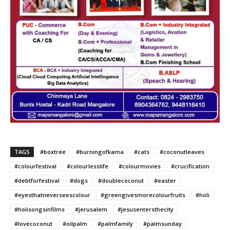
TAGS
#boxtree
#burningofkama
#cats
#coconutleaves
#colourfestival
#colourlesslife
#colourmovies
#crucification
#debtforfestival
#dogs
#doublecoconut
#easter
#eyesthatneverseescolour
#greengivesmorecolourfruits
#holi
#holisongsinfilms
#jerusalem
#jesusentersthecity
#lovecoconut
#oilpalm
#palmfamily
#palmsunday