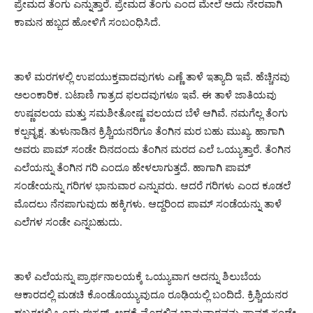
ಪ್ರೇಮದ ತೆಂಗು ಎನ್ನುತ್ತಾರೆ. ಪ್ರೇಮದ ತೆಂಗು ಎಂದ ಮೇಲೆ ಅದು ನೇರವಾಗಿ
ಕಾಮನ ಹಬ್ಬದ ಹೋಳಿಗೆ ಸಂಬಂಧಿಸಿದೆ.
ತಾಳೆ ಮರಗಳಲ್ಲಿ ಉಪಯುಕ್ತವಾದವುಗಳು ಎಣ್ಣೆ ತಾಳೆ ಇತ್ಯಾದಿ ಇವೆ. ಹೆಚ್ಚಿನವು
ಅಲಂಕಾರಿಕ. ಬಟಾಣಿ ಗಾತ್ರದ ಫಲದವುಗಳೂ ಇವೆ. ಈ ತಾಳೆ ಜಾತಿಯವು
ಉಷ್ಣವಲಯ ಮತ್ತು ಸಮಶೀತೋಷ್ಣ ವಲಯದ ಬೆಳೆ ಆಗಿವೆ. ನಮಗೆಲ್ಲ ತೆಂಗು
ಕಲ್ಪವೃಕ್ಷ. ತುಳುನಾಡಿನ ಕ್ರಿಶ್ಚಿಯನರಿಗೂ ತೆಂಗಿನ ಮರ ಬಹು ಮುಖ್ಯ. ಹಾಗಾಗಿ
ಅವರು ಪಾಮ್ ಸಂಡೇ ದಿನದಂದು ತೆಂಗಿನ ಮರದ ಎಲೆ ಒಯ್ಯುತ್ತಾರೆ. ತೆಂಗಿನ
ಎಲೆಯನ್ನು ತೆಂಗಿನ ಗರಿ ಎಂದೂ ಹೇಳಲಾಗುತ್ತದೆ. ಹಾಗಾಗಿ ಪಾಮ್
ಸಂಡೇಯನ್ನು ಗರಿಗಳ ಭಾನುವಾರ ಎನ್ನುವರು. ಆದರೆ ಗರಿಗಳು ಎಂದ ಕೂಡಲೆ
ಮೊದಲು ನೆನಪಾಗುವುದು ಹಕ್ಕಿಗಳು. ಆದ್ದರಿಂದ ಪಾಮ್ ಸಂಡೆಯನ್ನು ತಾಳೆ
ಎಲೆಗಳ ಸಂಡೇ ಎನ್ನಬಹುದು.
ತಾಳೆ ಎಲೆಯನ್ನು ಪ್ರಾರ್ಥನಾಲಯಕ್ಕೆ ಒಯ್ಯುವಾಗ ಅದನ್ನು ಶಿಲುಬೆಯ
ಆಕಾರದಲ್ಲಿ ಮಡಚಿ ಕೊಂಡೊಯ್ಯುವುದೂ ರೂಢಿಯಲ್ಲಿ ಬಂದಿದೆ. ಕ್ರಿಶ್ಚಿಯನರ
ಹಬ್ಬಗಳಲ್ಲಿ ಒಂದು ಈಸ್ಟರ್. ಅದಕ್ಕೆ ಮೊದಲಿನ ಭಾನುವಾರವನ್ನು ಪಾಮ್ ಸಂಡೇ