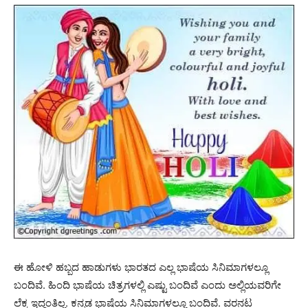
ಈ ಹೋಳಿ ಹಬ್ಬದ ಹಾಡುಗಳು ಭಾರತದ ಎಲ್ಲ ಭಾಷೆಯ ಸಿನಿಮಾಗಳಲ್ಲೂ
ಬಂದಿವೆ. ಹಿಂದಿ ಭಾಷೆಯ ಚಿತ್ರಗಳಲ್ಲಿ ಎಷ್ಟು ಬಂದಿವೆ ಎಂದು ಅಲ್ಲಿಯವರಿಗೇ
ಲೆಕ್ಕ ಇದ್ದಂತಿಲ್ಲ. ಕನ್ನಡ ಭಾಷೆಯ ಸಿನಿಮಾಗಳಲ್ಲೂ ಬಂದಿವೆ. ವರನಟ