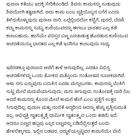
ಪುರಾಣ ಕತೆಯು ಇದಕ್ಕೆ ಸೇರಿಕೊಂಡಿದೆ. ಶಿವನು ಕಾಮನನ್ನು ಸುಡುವುದು
ಶಿವಯೋಗಿ ತತ್ವವಾಗಿದೆ. ಅದು ಕಾಮ ಎಂಬ ವ್ಯಕ್ತಿಯೊಬ್ಬನ ಬಗೆಗೆ ಎಂದು
ತಿಳಿದುಕೊಳ್ಳುವುದು ಪುರಾಣ ದಾರಿ. ಎಲ್ಲೆಲ್ಲಿಂದಲೋ ಕಟ್ಟಿಗೆ, ಪುರಲೆ, ಬೆರಣಿ
ಕದ್ದು ಕಾಮನನ್ನು ಸುಟ್ಟು ಕುಣಿಯುವರನ್ನು ಈಗಲೂ ಭಾರತದ ಎಲ್ಲ ಕಡೆ
ಕಾಣಬಹುದು. ಹಾಗೆಯೇ ಪರಸ್ಪರ ಬಣ್ಣ ಎರಚಾಡುತ್ತ ಹೊರಡುವ ಕುಣಿಯುವ
ಆಚರಣೆಯನ್ನೂ ಭಾರತದ ಎಲ್ಲ ಕಡೆ ಇಂದಿಗೂ ಕಾಣುವುದು ಸಾಧ್ಯ.
ಇವೆರಡಕ್ಕೂ ಪುರಾಣದ ಆಚೆಗೆ ತಾಳೆ ಆಗುವುದಿಲ್ಲ. ಎರಡೂ ವಿಭಿನ್ನ
ಆಚರಣೆಗಳಿದ್ದು ಒಂದು ಶೋಕದ ಮತ್ತೊಂದು ಸಂತೋಷದ ಸೂಚಕವಾಗಿದೆ.
ಅಳು ನಗು ಎನ್ನುವುದು ಬದುಕಿನ ಎರಡು ಮಗ್ಗುಲುಗಳು. ಕಾಮನನ್ನು ಬೆಂಕಿಗೆ
ಸುಟ್ಟ ಮೇಲೆ ಮದುವೆಯಾಗುವುದು, ಮಗು ಆಗುವುದು ಸಂತೋಷಕ್ಕೆ ದಾರಿ ನಿಜ.
ಆದರೆ ಕಾಮನನ್ನು ಕೊಂದ ಮೇಲೆ ಕಾಮನೆ ಹೇಗೆ ಎಂಬ ಪ್ರಶ್ನೆಗೆ ಉತ್ತರ
ಸಿಗುವುದಿಲ್ಲ. ಪುರಾಣ ಮತ್ತು ನಂಬಿಕೆ ಆದ್ದರಿಂದ ಅದನ್ನು ಹೆಚ್ಚು ಪ್ರಶ್ನಿಸುವಂತೆ
ಇಲ್ಲ. ಅಭಿವ್ಯಕ್ತಿ ಸ್ವಾತಂತ್ರ್ಯಕ್ಕೆ ಧಾರ್ಮಿಕ ಸ್ವಾತಂತ್ರ್ಯದ ಒಂದು ತಡಮೆ ಇದೆ.
ಆದರೂ ಬಣ್ಣದ ಹಬ್ಬವು ಎಲ್ಲರ ಬಣ್ಣವನ್ನು ಬಡಿದೆಬ್ಬಿಸುತ್ತದೆ ಎಂದು
ಹೇಳಲಿಕ್ಕಾಗದು. ಇಲ್ಲಿನ ಬಡವರ, ದದ್ದುಳಿಯಲ್ಪಟ್ಟವರ ಕಾಮನೆಯೇ ಬೇರೆ.