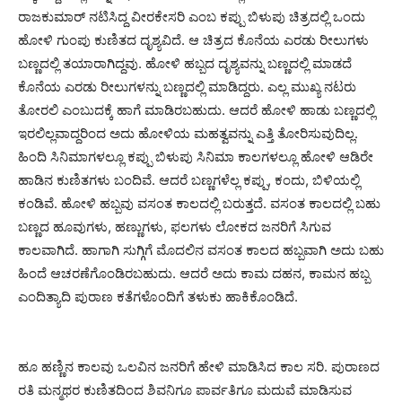
ರಾಜಕುಮಾರ್ ನಟಿಸಿದ್ದ ವೀರಕೇಸರಿ ಎಂಬ ಕಪ್ಪು ಬಿಳುಪು ಚಿತ್ರದಲ್ಲಿ ಒಂದು
ಹೋಳಿ ಗುಂಪು ಕುಣಿತದ ದೃಶ್ಯವಿದೆ. ಆ ಚಿತ್ರದ ಕೊನೆಯ ಎರಡು ರೀಲುಗಳು
ಬಣ್ಣದಲ್ಲಿ ತಯಾರಾಗಿದ್ದವು. ಹೋಳಿ ಹಬ್ಬದ ದೃಶ್ಯವನ್ನು ಬಣ್ಣದಲ್ಲಿ ಮಾಡದೆ
ಕೊನೆಯ ಎರಡು ರೀಲುಗಳನ್ನು ಬಣ್ಣದಲ್ಲಿ ಮಾಡಿದ್ದರು. ಎಲ್ಲ ಮುಖ್ಯ ನಟರು
ತೋರಲಿ ಎಂಬುದಕ್ಕೆ ಹಾಗೆ ಮಾಡಿರಬಹುದು. ಆದರೆ ಹೋಳಿ ಹಾಡು ಬಣ್ಣದಲ್ಲಿ
ಇರಲಿಲ್ಲವಾದ್ದರಿಂದ ಅದು ಹೋಳಿಯ ಮಹತ್ವವನ್ನು ಎತ್ತಿ ತೋರಿಸುವುದಿಲ್ಲ.
ಹಿಂದಿ ಸಿನಿಮಾಗಳಲ್ಲೂ ಕಪ್ಪು ಬಿಳುಪು ಸಿನಿಮಾ ಕಾಲಗಳಲ್ಲೂ ಹೋಳಿ ಆಡಿರೇ
ಹಾಡಿನ ಕುಣಿತಗಳು ಬಂದಿವೆ. ಆದರೆ ಬಣ್ಣಗಳೆಲ್ಲ ಕಪ್ಪು, ಕಂದು, ಬಿಳಿಯಲ್ಲಿ
ಕಂಡಿವೆ. ಹೋಳಿ ಹಬ್ಬವು ವಸಂತ ಕಾಲದಲ್ಲಿ ಬರುತ್ತದೆ. ವಸಂತ ಕಾಲದಲ್ಲಿ ಬಹು
ಬಣ್ಣದ ಹೂವುಗಳು, ಹಣ್ಣುಗಳು, ಫಲಗಳು ಲೋಕದ ಜನರಿಗೆ ಸಿಗುವ
ಕಾಲವಾಗಿದೆ. ಹಾಗಾಗಿ ಸುಗ್ಗಿಗೆ ಮೊದಲಿನ ವಸಂತ ಕಾಲದ ಹಬ್ಬವಾಗಿ ಅದು ಬಹು
ಹಿಂದೆ ಆಚರಣೆಗೊಂಡಿರಬಹುದು. ಆದರೆ ಅದು ಕಾಮ ದಹನ, ಕಾಮನ ಹಬ್ಬ
ಎಂದಿತ್ಯಾದಿ ಪುರಾಣ ಕತೆಗಳೊಂದಿಗೆ ತಳುಕು ಹಾಕಿಕೊಂಡಿದೆ.
ಹೂ ಹಣ್ಣಿನ ಕಾಲವು ಒಲವಿನ ಜನರಿಗೆ ಹೇಳಿ ಮಾಡಿಸಿದ ಕಾಲ ಸರಿ. ಪುರಾಣದ
ರತಿ ಮನ್ಮಥರ ಕುಣಿತದಿಂದ ಶಿವನಿಗೂ ಪಾರ್ವತಿಗೂ ಮದುವೆ ಮಾಡಿಸುವ