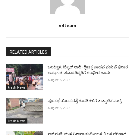
v4team
RELATED ARTICLES
ಬಂಟ್ವಾಳ: ಟಿಪ್ಪರ್ ಲಾರಿ- ದ್ವಿಚಕ್ರ ವಾಹನ ನಡುವೆ ಭೀಕರ
ಅಪಘಾತ :ಸವಾರರಿಬ್ಬರಿಗೆ ಗಂಭೀರ ಗಾಯ
August 6, 2026
Fresh News
ಪುರಸಭೆಯಿಂದ ರಸ್ತೆ ಗುಂಡಿಗಳಿಗೆ ತಾತ್ಕಾಲಿಕ ಮುಕ್ತಿ
August 6, 2026
Fresh News
ಸಾರೆಪುಣಿ: ಮೃತ ನಿಶಾನಾ ಕುಟುಂಬಕ್ಕೆ 3 ಲಕ್ಷ ಪರಿಹಾರ