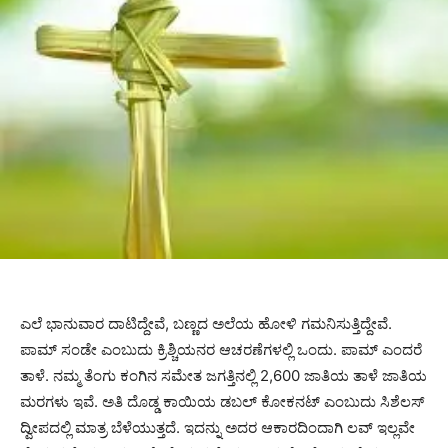
ಎಲೆ ಭಾನುವಾರ ದಾಟಿದ್ದೇವೆ, ಬಣ್ಣದ ಅಲೆಯ ಹೋಳಿ ಗಮನಿಸುತ್ತಿದ್ದೇವೆ.
ಪಾಮ್ ಸಂಡೇ ಎಂಬುದು ಕ್ರಿಶ್ಚಿಯನರ ಆಚರಣೆಗಳಲ್ಲಿ ಒಂದು. ಪಾಮ್ ಎಂದರೆ
ತಾಳೆ. ನಮ್ಮ ತೆಂಗು ಕಂಗಿನ ಸಮೇತ ಜಗತ್ತಿನಲ್ಲಿ 2,600 ಜಾತಿಯ ತಾಳೆ ಜಾತಿಯ
ಮರಗಳು ಇವೆ. ಅತಿ ದೊಡ್ಡ ಕಾಯಿಯ ಡಬಲ್ ಕೋಕನಟ್ ಎಂಬುದು ಸಿಶೆಲಸ್
ದ್ವೀಪದಲ್ಲಿ ಮಾತ್ರ ಬೆಳೆಯುತ್ತದೆ. ಇದನ್ನು ಅದರ ಆಕಾರದಿಂದಾಗಿ ಲವ್ ಇಲ್ಲವೇ