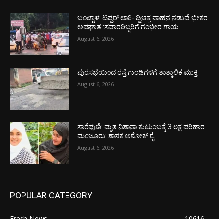
ಬಂಟ್ವಾಳ: ಟಿಪ್ಪರ್ ಲಾರಿ- ದ್ವಿಚಕ್ರ ವಾಹನ ನಡುವೆ ಭೀಕರ
ಅಪಘಾತ :ಸವಾರರಿಬ್ಬರಿಗೆ ಗಂಭೀರ ಗಾಯ
August 6, 2026
ಪುರಸಭೆಯಿಂದ ರಸ್ತೆ ಗುಂಡಿಗಳಿಗೆ ತಾತ್ಕಾಲಿಕ ಮುಕ್ತಿ
August 6, 2026
ಸಾರೆಪುಣಿ: ಮೃತ ನಿಶಾನಾ ಕುಟುಂಬಕ್ಕೆ 3 ಲಕ್ಷ ಪರಿಹಾರ
ಮಂಜೂರು: ಶಾಸಕ ಅಶೋಕ್ ರೈ
August 6, 2026
POPULAR CATEGORY
Fresh News
10616