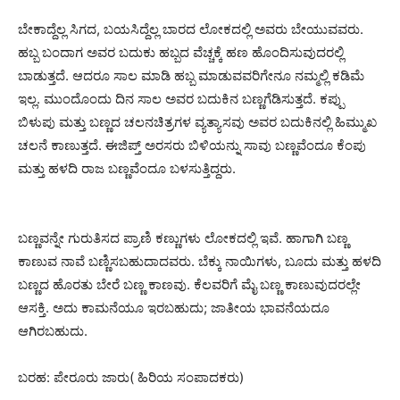
ಬೇಕಾದ್ದೆಲ್ಲ ಸಿಗದ, ಬಯಸಿದ್ದೆಲ್ಲ ಬಾರದ ಲೋಕದಲ್ಲಿ ಅವರು ಬೇಯುವವರು.
ಹಬ್ಬ ಬಂದಾಗ ಅವರ ಬದುಕು ಹಬ್ಬದ ವೆಚ್ಚಕ್ಕೆ ಹಣ ಹೊಂದಿಸುವುದರಲ್ಲಿ
ಬಾಡುತ್ತದೆ. ಆದರೂ ಸಾಲ ಮಾಡಿ ಹಬ್ಬ ಮಾಡುವವರಿಗೇನೂ ನಮ್ಮಲ್ಲಿ ಕಡಿಮೆ
ಇಲ್ಲ. ಮುಂದೊಂದು ದಿನ ಸಾಲ ಅವರ ಬದುಕಿನ ಬಣ್ಣಗೆಡಿಸುತ್ತದೆ. ಕಪ್ಪು
ಬಿಳುಪು ಮತ್ತು ಬಣ್ಣದ ಚಲನಚಿತ್ರಗಳ ವ್ಯತ್ಯಾಸವು ಅವರ ಬದುಕಿನಲ್ಲಿ ಹಿಮ್ಮುಖ
ಚಲನೆ ಕಾಣುತ್ತದೆ. ಈಜಿಪ್ತ್ ಅರಸರು ಬಿಳಿಯನ್ನು ಸಾವು ಬಣ್ಣವೆಂದೂ ಕೆಂಪು
ಮತ್ತು ಹಳದಿ ರಾಜ ಬಣ್ಣವೆಂದೂ ಬಳಸುತ್ತಿದ್ದರು.
ಬಣ್ಣವನ್ನೇ ಗುರುತಿಸದ ಪ್ರಾಣಿ ಕಣ್ಣುಗಳು ಲೋಕದಲ್ಲಿ ಇವೆ. ಹಾಗಾಗಿ ಬಣ್ಣ
ಕಾಣುವ ನಾವೆ ಬಣ್ಣಿಸಬಹುದಾದವರು. ಬೆಕ್ಕು ನಾಯಿಗಳು, ಬೂದು ಮತ್ತು ಹಳದಿ
ಬಣ್ಣದ ಹೊರತು ಬೇರೆ ಬಣ್ಣ ಕಾಣವು. ಕೆಲವರಿಗೆ ಮೈ ಬಣ್ಣ ಕಾಣುವುದರಲ್ಲೇ
ಆಸಕ್ತಿ. ಅದು ಕಾಮನೆಯೂ ಇರಬಹುದು; ಜಾತೀಯ ಭಾವನೆಯದೂ
ಆಗಿರಬಹುದು.
ಬರಹ: ಪೇರೂರು ಜಾರು( ಹಿರಿಯ ಸಂಪಾದಕರು)