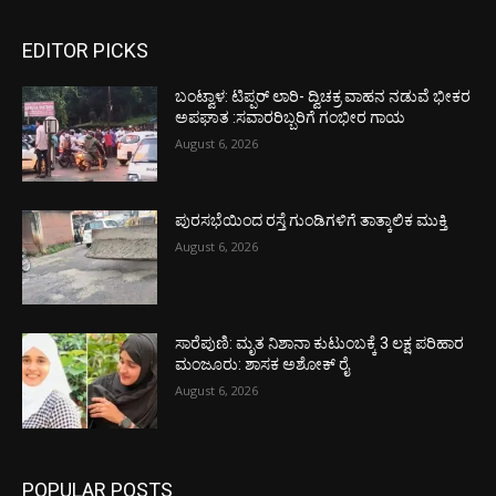
EDITOR PICKS
ಬಂಟ್ವಾಳ: ಟಿಪ್ಪರ್ ಲಾರಿ- ದ್ವಿಚಕ್ರ ವಾಹನ ನಡುವೆ ಭೀಕರ
ಅಪಘಾತ :ಸವಾರರಿಬ್ಬರಿಗೆ ಗಂಭೀರ ಗಾಯ
August 6, 2026
ಪುರಸಭೆಯಿಂದ ರಸ್ತೆ ಗುಂಡಿಗಳಿಗೆ ತಾತ್ಕಾಲಿಕ ಮುಕ್ತಿ
August 6, 2026
ಸಾರೆಪುಣಿ: ಮೃತ ನಿಶಾನಾ ಕುಟುಂಬಕ್ಕೆ 3 ಲಕ್ಷ ಪರಿಹಾರ
ಮಂಜೂರು: ಶಾಸಕ ಅಶೋಕ್ ರೈ
August 6, 2026
POPULAR POSTS