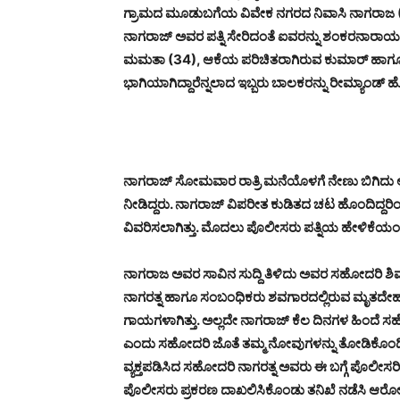
ಗ್ರಾಮದ ಮೂಡುಬಗೆಯ ವಿವೇಕ ನಗರದ ನಿವಾಸಿ ನಾಗರಾಜ (36
ನಾಗರಾಜ್ ಅವರ ಪತ್ನಿ ಸೇರಿದಂತೆ ಐವರನ್ನು ಶಂಕರನಾರಾಯಣ
ಮಮತಾ (34), ಆಕೆಯ ಪರಿಚಿತರಾಗಿರುವ ಕುಮಾರ್ ಹಾಗೂ ದಿ
ಭಾಗಿಯಾಗಿದ್ದಾರೆನ್ನಲಾದ ಇಬ್ಬರು ಬಾಲಕರನ್ನು ರೀಮ್ಯಾಂಡ್
ನಾಗರಾಜ್ ಸೋಮವಾರ ರಾತ್ರಿ ಮನೆಯೊಳಗೆ ನೇಣು ಬಿಗಿದು ಆತ
ನೀಡಿದ್ದರು. ನಾಗರಾಜ್ ವಿಪರೀತ ಕುಡಿತದ ಚಟ ಹೊಂದಿದ್ದರಿಂ
ವಿವರಿಸಲಾಗಿತ್ತು. ಮೊದಲು ಪೊಲೀಸರು ಪತ್ನಿಯ ಹೇಳಿಕೆಯ
ನಾಗರಾಜ ಅವರ ಸಾವಿನ ಸುದ್ದಿ ತಿಳಿದು ಅವರ ಸಹೋದರಿ ಶಿವ
ನಾಗರತ್ನ ಹಾಗೂ ಸಂಬಂಧಿಕರು ಶವಗಾರದಲ್ಲಿರುವ ಮೃತದೇಹವನ್
ಗಾಯಗಳಾಗಿತ್ತು. ಅಲ್ಲದೇ ನಾಗರಾಜ್ ಕೆಲ ದಿನಗಳ ಹಿಂದೆ ಸಹೋದರಿ
ಎಂದು ಸಹೋದರಿ ಜೊತೆ ತಮ್ಮ ನೋವುಗಳನ್ನು ತೋಡಿಕೊಂಡಿದ
ವ್ಯಕ್ತಪಡಿಸಿದ ಸಹೋದರಿ ನಾಗರತ್ನ ಅವರು ಈ ಬಗ್ಗೆ ಪೊಲ
ಪೊಲೀಸರು ಪ್ರಕರಣ ದಾಖಲಿಸಿಕೊಂಡು ತನಿಖೆ ನಡೆಸಿ ಆರೋಪಿಗಳನ್