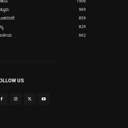
ಡುಪಿ
1906
ತ್ತೂರು
969
ೂಡಬಿದರೆ
859
ಜ್ಯ
829
ಾಜಕೀಯ
662
OLLOW US