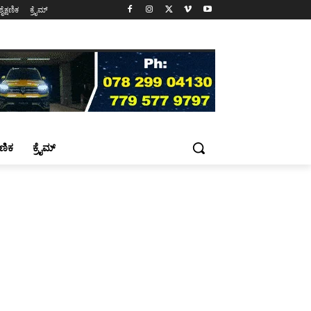
ಶೈಕ್ಷಣಿಕ
ಕ್ರೈಮ್
್ಷಣಿಕ
ಕ್ರೈಮ್