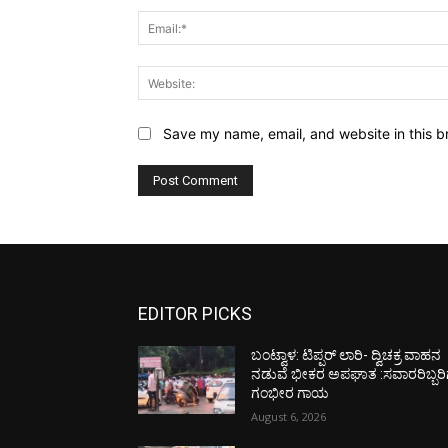
Save my name, email, and website in this b
EDITOR PICKS
ಬಂಟ್ವಾಳ: ಟಿಪ್ಪರ್ ಲಾರಿ- ದ್ವಿಚಕ್ರ ವಾಹನ
ನಡುವೆ ಭೀಕರ ಅಪಘಾತ :ಸವಾರರಿಬ್ಬರಿ
ಗಂಭೀರ ಗಾಯ
August 6, 2026