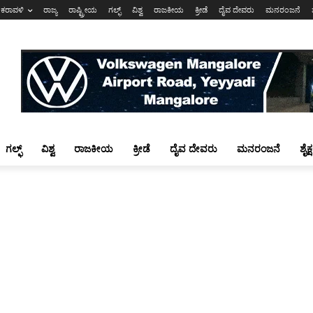
ಕರಾವಳಿ
ರಾಜ್ಯ
ರಾಷ್ಟ್ರೀಯ
ಗಲ್ಫ್
ವಿಶ್ವ
ರಾಜಕೀಯ
ಕ್ರೀಡೆ
ದೈವ ದೇವರು
ಮನರಂಜನೆ
ಗಲ್ಫ್
ವಿಶ್ವ
ರಾಜಕೀಯ
ಕ್ರೀಡೆ
ದೈವ ದೇವರು
ಮನರಂಜನೆ
ಶೈಕ