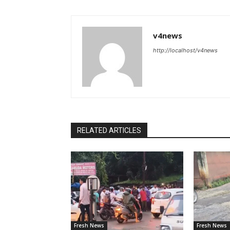
v4news
http://localhost/v4news
RELATED ARTICLES
Fresh News
Fresh News