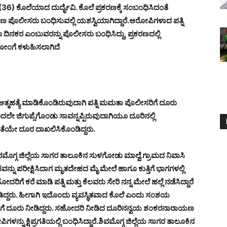
) ಕೊಲೆಯಾದ ದುರ್ದೈವಿ. ಕೊಲೆ ಪ್ರಕರಣಕ್ಕೆ ಸಂಬಂಧಿಸಿದಂತೆ
 ಪೊಲೀಸರು ಬಂಧಿಸುವಲ್ಲಿ ಯಶಸ್ವಿಯಾಗಿದ್ದಾರೆ.
ಆರೋಪಿಗಳಾದ ಪತ್ನಿ
ನಕರ ಎಂಬುವರನ್ನು ಪೊಲೀಸರು ಬಂಧಿಸಿದ್ದು, ಪ್ರಕರಣದಲ್ಲಿ
 ಹೋಂಗೆ ಕಳುಹಿಸಲಾಗಿದೆ
್ಮಹತ್ಯೆ ಮಾಡಿಕೊಂಡಿರುವುದಾಗಿ ಪತ್ನಿ ಮಮತಾ ಪೊಲೀಸರಿಗೆ ದೂರು
ದಲೇ ಜಿಗುಪ್ಸೆಗೊಂಡು ಸಾವನ್ನಪ್ಪಿರುವುದಾಗಿಯೂ ದೂರಿನಲ್ಲಿ
ಂತೆಯೇ ದೂರ ದಾಖಲಿಸಿಕೊಂಡಿದ್ದರು.
ಮೊಗ್ಗ ಜಿಲ್ಲೆಯ ಸಾಗರ ತಾಲೂಕಿನ ಸುಳಗೋಡು ಮಾಲ್ವೆ ಗ್ರಾಮದ ನಿವಾಸಿ
ನು ಪರೀಕ್ಷಿಸಿದಾಗ ಮೃತದೇಹದ ಮೈ ಮೇಲೆ ಹಾಗೂ ಕುತ್ತಿಗೆ ಭಾಗಗಳಲ್ಲಿ
ಗೆ ಕರೆ ಮಾಡಿ ಪತ್ನಿ ಮತ್ತು ಕೆಲವರು ಸೇರಿ ನನ್ನ ಮೇಲೆ ಹಲ್ಲೆ ನಡೆಸಿದ್ದಾರೆ
್ದರು. ಹೀಗಾಗಿ ಇದೊಂದು ವ್ಯವಸ್ಥಿತವಾದ ಕೊಲೆ ಎಂದು ಸಂಶಯ
ೀಸರಿಗೆ ದೂರು ನೀಡಿದ್ದರು. ಸಹೋದರಿ ನೀಡಿದ ದೂರಿನನ್ವಯ ಶಂಕರನಾರಾಯಣ
ನು ಕ್ಷಿಪ್ರಗತಿಯಲ್ಲಿ ಬಂಧಿಸಿದ್ದಾರೆ.
ಶಿವಮೊಗ್ಗ ಜಿಲ್ಲೆಯ ಸಾಗರ ತಾಲೂಕಿನ