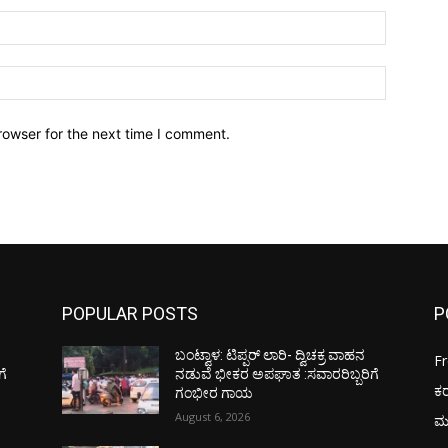
Email:*
Website:
rowser for the next time I comment.
POPULAR POSTS
P
ಬಂಟ್ವಾಳ: ಟಿಪ್ಪರ್ ಲಾರಿ- ದ್ವಿಚಕ್ರ ವಾಹನ
F
ಗೆ
ನಡುವೆ ಭೀಕರ ಅಪಘಾತ :ಸವಾರರಿಬ್ಬರಿಗೆ
ಕ
ಗಂಭೀರ ಗಾಯ
August 6, 2026
ಮ