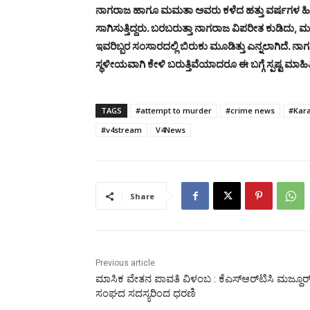
ನಾಗರಾಜ ಹಾಗೂ ಮಮತಾ ಅವರು ಕಳೆದ ಹತ್ತು ವರ್ಷಗಳ ಹಿಂದೆ
ಸಾಗಿಸುತ್ತಿದ್ದರು. ಬರಬರುತ್ತಾ ನಾಗರಾಜ ವಿಪರೀತ ಕುಡಿದು, ಮ
ಇವರಿಬ್ಬರ ಸಂಸಾರದಲ್ಲಿ ಬಿರುಕು ಮೂಡಿತ್ತು ಎನ್ನಲಾಗಿದೆ
ಸ್ಥಳೀಯವಾಗಿ ಕೇಳಿ ಬರುತ್ತಿವೆಯಾದರೂ ಈ ಬಗ್ಗೆ ಸ್ಪಷ್ಟ ಮಾ
TAGS
#attempt to murder
#crime news
#Kara
#v4stream
V4News
Share
Previous article
ಮಾಸಿಕ ವೇತನ ಪಾವತಿ ವಿಳಂಬ : ಕೆಎಸ್‌ಆರ್‌ಟಿಸಿ ಮಜ್ದೂರ
ಸಂಘದ ಸದಸ್ಯರಿಂದ ಧರಣಿ