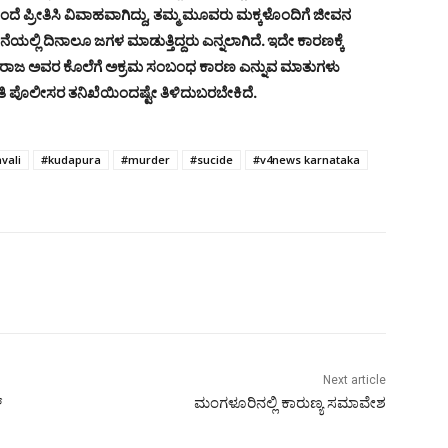
 ಪ್ರೀತಿಸಿ ವಿವಾಹವಾಗಿದ್ದು, ತಮ್ಮ ಮೂವರು ಮಕ್ಕಳೊಂದಿಗೆ ಜೀವನ
ನೆಯಲ್ಲಿ ದಿನಾಲೂ ಜಗಳ ಮಾಡುತ್ತಿದ್ದರು ಎನ್ನಲಾಗಿದೆ. ಇದೇ ಕಾರಣಕ್ಕೆ
. ನಾಗರಾಜ ಅವರ ಕೊಲೆಗೆ ಅಕ್ರಮ ಸಂಬಂಧ ಕಾರಣ ಎನ್ನುವ ಮಾತುಗಳು
ಹಿತಿ ಪೊಲೀಸರ ತನಿಖೆಯಿಂದಷ್ಟೇ ತಿಳಿದುಬರಬೇಕಿದೆ.
vali
#kudapura
#murder
#sucide
#v4news karnataka
Next article
್
ಮಂಗಳೂರಿನಲ್ಲಿ ಕಾರುಣ್ಯ ಸಮಾವೇಶ