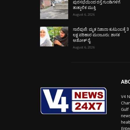
ಪುರಸಭೆಯಿಂದ ರಸ್ತೆ ಗುಂಡಿಗಳಿಗೆ
ತಾತ್ಕಾಲಿಕ ಮುಕ್ತಿ
August 6, 2026
ಸಾರೆಪುಣಿ: ಮೃತ ನಿಶಾನಾ ಕುಟುಂಬಕ್ಕೆ 3
ಲಕ್ಷ ಪರಿಹಾರ ಮಂಜೂರು: ಶಾಸಕ
ಅಶೋಕ್ ರೈ
August 6, 2026
AB
V4 N
Chan
Gulf
news
heal
Ente