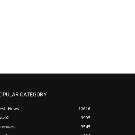
OPULAR CATEGORY
resh News
10616
ರಾವಳಿ
9995
ಂಗಳೂರು
3545