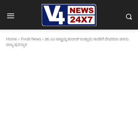
Home
Fresh News
ಡಾ ಎಂ ಅಣ್ಣಯ್ಯ ಕುಲಾಲ್ ಉಳ್ತೂರು ಅವರಿಗೆ ದೇವರಾಜ ಅರಸು
ರಾಜ್ಯ ಪುರಸ್ಕಾರ