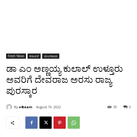
Fresh News
ಕರಾವಳಿ
ಮಂಗಳೂರು
ಡಾ ಎಂ ಅಣ್ಣಯ್ಯ ಕುಲಾಲ್ ಉಳ್ತೂರು
ಅವರಿಗೆ ದೇವರಾಜ ಅರಸು ರಾಜ್ಯ
ಪುರಸ್ಕಾರ
By
v4team
August 19, 2022
70
0