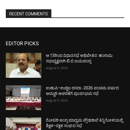
RECENT COMMENTS
EDITOR PICKS
ಆ.13ರಿಂದ ವಿಧಾನಸಭೆ ಅಧಿವೇಶನ: ಹಂಗಾಮಿ
ಸಭಾಧ್ಯಕ್ಷರಾಗಿ ಟಿ.ಬಿ.ಜಯಚಂದ್ರ
August 9, 2026
ಉಡುಪಿ–ಉಚ್ಚಿಲ ದಸರಾ -2026 ಪಂಚಮ ವರ್ಷದ
ಅದ್ಧೂರಿ ಆಚರಣೆಗೆ ಪೂರ್ವಭಾವಿ ಸಭೆ
August 9, 2026
ರೋಟರಿ ಆಂಗ್ಲ ಮಾಧ್ಯಮ ಪ್ರೌಢಶಾಲೆ ಕಿನ್ನಿಗೋಳಿಯಲ್ಲಿ
ಶಿಕ್ಷಕ–ರಕ್ಷಕ ಸಂಘದ ಸಭೆ