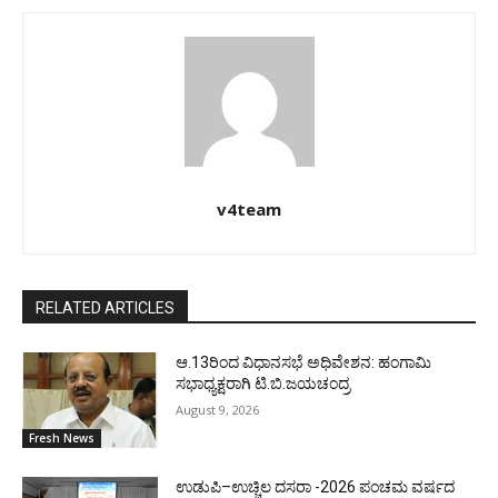
v4team
RELATED ARTICLES
ಆ.13ರಿಂದ ವಿಧಾನಸಭೆ ಅಧಿವೇಶನ: ಹಂಗಾಮಿ
ಸಭಾಧ್ಯಕ್ಷರಾಗಿ ಟಿ.ಬಿ.ಜಯಚಂದ್ರ
August 9, 2026
Fresh News
ಉಡುಪಿ–ಉಚ್ಚಿಲ ದಸರಾ -2026 ಪಂಚಮ ವರ್ಷದ