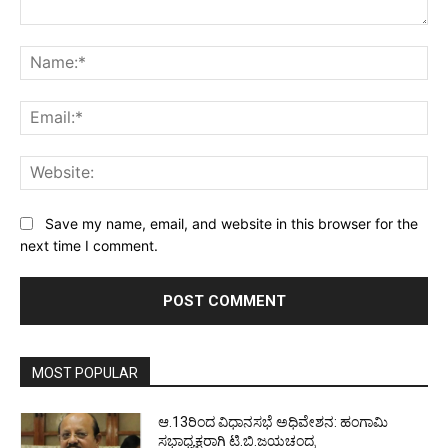
Comment:
Na
Ema
Web
Save my name, email, and website in this browser for the
next time I comment.
MOST POPULAR
ಆ.13ರಿಂದ ವಿಧಾನಸಭೆ ಅಧಿವೇಶನ: ಹಂಗಾಮಿ
ಸಭಾಧ್ಯಕ್ಷರಾಗಿ ಟಿ.ಬಿ.ಜಯಚಂದ್ರ