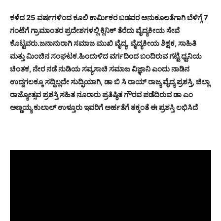
ಕಳೆದ 25 ವರ್ಷಗಳಿಂದ ಕೂಲಿ ಕಾರ್ಮಿಕರ ಬಡವರ ಅನುಕೂಲತೆಗಾಗಿ ಬೆಳಿಗ್ಗೆ 7
ಗಂಟೆಗೆ ಗ್ರಾಮಾಂತರ ಪ್ರದೇಶಗಳಲ್ಲಿ ಕ್ಲಿನಿಕ್ ತೆರೆದು ವೈದ್ಯಕೀಯ ಸೇವೆ
ಕೊಟ್ಟವರು.ಜನಾನುರಾಗಿ ಸಮಾಜ ಮುಖಿ ವೈದ್ಯ, ವೈದ್ಯಕೀಯ ಶಿಕ್ಷಕ, ಸಾಹಿತಿ
ಮತ್ತು ಮಿಂಚಿನ ಸಂಘಟಕ.ಹಿಂದುಳಿದ ವರ್ಗದಿಂದ ಬಂದಿರುವ ಗಟ್ಟಿ ಧ್ವನಿಯ
ಚಿಂತಕ, ನೇರ ನಡೆ ನುಡಿಯ ಸವ್ಯಸಾಚಿ ಸಮಾಜ ವಿಜ್ಞಾನಿ ಎಂದು ನಾಡಿನ
ಉದ್ದಗಲಕ್ಕೂ ಸದ್ದಿಲ್ಲದೇ ಸುದ್ಫಿಯಾಗಿ, ಡಾ ಬಿ ಸಿ ರಾಯ್ ರಾಜ್ಯ ವೈದ್ಯ ಪ್ರಶಸ್ತಿ, ಜಿಲ್ಲಾ
ರಾಜ್ಯೋತ್ಸವ ಪ್ರಶಸ್ತಿ ಸಹಿತ ನೂರಾರು ಪ್ರತಿಷ್ಠಿತ ಗೌರವ ಪಡೆದಿರುವ ಡಾ ಎಂ
ಅಣ್ಣಯ್ಯ ಕುಲಾಲ್ ಉಳ್ತೂರು ಇವರಿಗೆ ಅರ್ಹತೆಗೆ ತಕ್ಕಂತೆ ಈ ಪ್ರಶಸ್ತಿ ಲಭಿಸಿದೆ