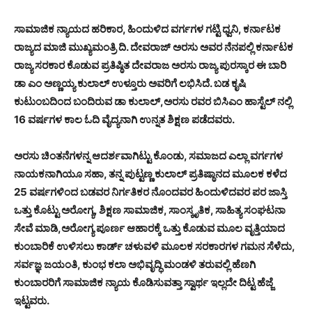
ಸಾಮಾಜಿಕ ನ್ಯಾಯದ ಹರಿಕಾರ, ಹಿಂದುಳಿದ ವರ್ಗಗಳ ಗಟ್ಟಿ ಧ್ವನಿ, ಕರ್ನಾಟಕ
ರಾಜ್ಯದ ಮಾಜಿ ಮುಖ್ಯಮಂತ್ರಿ ದಿ. ದೇವರಾಜ್ ಅರಸು ಅವರ ನೆನಪಲ್ಲಿ ಕರ್ನಾಟಕ
ರಾಜ್ಯ ಸರಕಾರ ಕೊಡುವ ಪ್ರತಿಷ್ಠಿತ ದೇವರಾಜ ಅರಸು ರಾಜ್ಯ ಪುರಸ್ಕಾರ ಈ ಬಾರಿ
ಡಾ ಎಂ ಅಣ್ಣಯ್ಯ ಕುಲಾಲ್ ಉಳ್ತೂರು ಅವರಿಗೆ ಲಭಿಸಿದೆ. ಬಡ ಕೃಷಿ
ಕುಟುಂಬದಿಂದ ಬಂದಿರುವ ಡಾ ಕುಲಾಲ್,ಅರಸು ರವರ ಬಿಸಿಎಂ ಹಾಸ್ಟೆಲ್ ನಲ್ಲಿ
16 ವರ್ಷಗಳ ಕಾಲ ಓದಿ ವೈದ್ಯನಾಗಿ ಉನ್ನತ ಶಿಕ್ಷಣ ಪಡೆದವರು.
ಅರಸು ಚಿಂತನೆಗಳನ್ನ ಆದರ್ಶವಾಗಿಟ್ಟು ಕೊಂಡು, ಸಮಾಜದ ಎಲ್ಲಾ ವರ್ಗಗಳ
ನಾಯಕನಾಗಿಯೂ ಸಹಾ, ತನ್ನ ಪುಟ್ಟಣ್ಣ ಕುಲಾಲ್ ಪ್ರತಿಷ್ಠಾನದ ಮೂಲಕ ಕಳೆದ
25 ವರ್ಷಗಳಿಂದ ಬಡವರ ನಿರ್ಗತಿಕರ ನೊಂದವರ ಹಿಂದುಳಿದವರ ಪರ ಜಾಸ್ತಿ
ಒತ್ತು ಕೊಟ್ಟು ಅರೋಗ್ಯ, ಶಿಕ್ಷಣ ಸಾಮಾಜಿಕ, ಸಾಂಸ್ಕೃತಿಕ, ಸಾಹಿತ್ಯ ಸಂಘಟನಾ
ಸೇವೆ ಮಾಡಿ,ಅರೋಗ್ಯ ಪೂರ್ಣ ಆಹಾರಕ್ಕೆ ಒತ್ತು ಕೊಡುವ ಮೂಲ ವೃತ್ತಿಯಾದ
ಕುಂಬಾರಿಕೆ ಉಳಿಸಲು ಕಾರ್ಡ್ ಚಳುವಳಿ ಮೂಲಕ ಸರಕಾರಗಳ ಗಮನ ಸೆಳೆದು,
ಸರ್ವಜ್ಞ ಜಯಂತಿ, ಕುಂಭ ಕಲಾ ಅಭಿವೃದ್ಧಿ ಮಂಡಳಿ ತರುವಲ್ಲಿ ಹೆಣಗಿ
ಕುಂಬಾರರಿಗೆ ಸಾಮಾಜಿಕ ನ್ಯಾಯ ಕೊಡಿಸುವತ್ತಾ ಸ್ವಾರ್ಥ ಇಲ್ಲದೇ ದಿಟ್ಟ ಹೆಜ್ಜೆ
ಇಟ್ಟವರು.