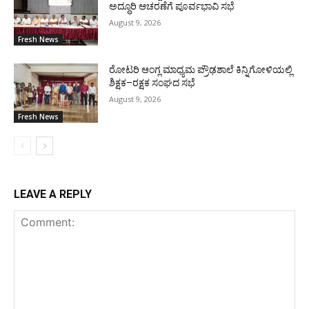
ಅದ್ಧೂರಿ ಆಚರಣೆಗೆ ಪೂರ್ವಭಾವಿ ಸಭೆ
August 9, 2026
Fresh News
ರೋಟರಿ ಆಂಗ್ಲ ಮಾಧ್ಯಮ ಪ್ರೌಢಶಾಲೆ ಕಿನ್ನಿಗೋಳಿಯಲ್ಲಿ
ಶಿಕ್ಷಕ–ರಕ್ಷಕ ಸಂಘದ ಸಭೆ
August 9, 2026
Fresh News
LEAVE A REPLY