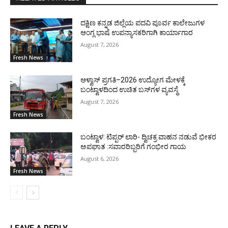
ದಕ್ಷಿಣ ಕನ್ನಡ ಜಿಲ್ಲೆಯ ಪದವಿ ಪೂರ್ವ ಕಾಲೇಜುಗಳ
ಆಂಗ್ಲ ಭಾಷೆ ಉಪನ್ಯಾಸಕರಿಗಾಗಿ ಕಾರ್ಯಾಗಾರ
August 7, 2026
Fresh News
ಆಳ್ವಾಸ್ ಪ್ರಗತಿ–2026 ಉದ್ಯೋಗ ಮೇಳಕ್ಕೆ
ಬಂಟ್ವಾಳದಿಂದ ಉಚಿತ ಬಸ್‌ಗಳ ವ್ಯವಸ್ಥೆ
August 7, 2026
Fresh News
ಬಂಟ್ವಾಳ: ಟಿಪ್ಪರ್ ಲಾರಿ- ದ್ವಿಚಕ್ರ ವಾಹನ ನಡುವೆ ಭೀಕರ
ಅಪಘಾತ :ಸವಾರರಿಬ್ಬರಿಗೆ ಗಂಭೀರ ಗಾಯ
August 6, 2026
Fresh News