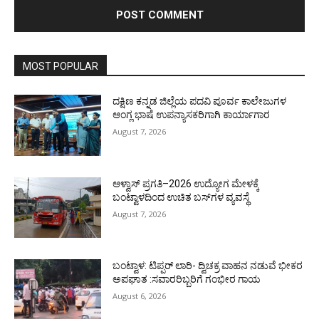
MOST POPULAR
ದಕ್ಷಿಣ ಕನ್ನಡ ಜಿಲ್ಲೆಯ ಪದವಿ ಪೂರ್ವ ಕಾಲೇಜುಗಳ
ಆಂಗ್ಲ ಭಾಷೆ ಉಪನ್ಯಾಸಕರಿಗಾಗಿ ಕಾರ್ಯಾಗಾರ
August 7, 2026
ಆಳ್ವಾಸ್ ಪ್ರಗತಿ–2026 ಉದ್ಯೋಗ ಮೇಳಕ್ಕೆ
ಬಂಟ್ವಾಳದಿಂದ ಉಚಿತ ಬಸ್‌ಗಳ ವ್ಯವಸ್ಥೆ
August 7, 2026
ಬಂಟ್ವಾಳ: ಟಿಪ್ಪರ್ ಲಾರಿ- ದ್ವಿಚಕ್ರ ವಾಹನ ನಡುವೆ ಭೀಕರ
ಅಪಘಾತ :ಸವಾರರಿಬ್ಬರಿಗೆ ಗಂಭೀರ ಗಾಯ
August 6, 2026