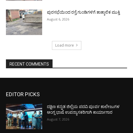
ಪುರಸಭೆಯಿಂದ ರಸ್ತೆ ಗುಂಡಿಗಳಿಗೆ ತಾತ್ಕಾಲಿಕ ಮುಕ್ತಿ
August 6, 2026
Load more
RECENT COMMENTS
EDITOR PICKS
ದಕ್ಷಿಣ ಕನ್ನಡ ಜಿಲ್ಲೆಯ ಪದವಿ ಪೂರ್ವ ಕಾಲೇಜುಗಳ
ಆಂಗ್ಲ ಭಾಷೆ ಉಪನ್ಯಾಸಕರಿಗಾಗಿ ಕಾರ್ಯಾಗಾರ
August 7, 2026