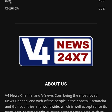
ರಾಜ್ಯ
829
ರಾಜಕೀಯ
662
ABOUT US
V4 News Channel and V4news.Com being the most loved
News Channel and web of the people in the coastal Karnataka
and Gulf countries and worldwide; which is well accepted for its
news cast, throwing light over the pressing problems such as