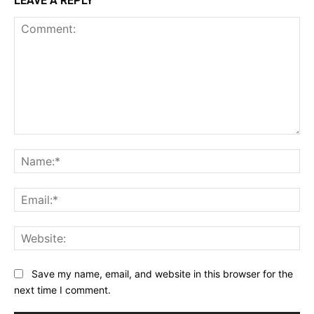
LEAVE A REPLY
Comment:
Na
Ema
Web
Save my name, email, and website in this browser for the
next time I comment.