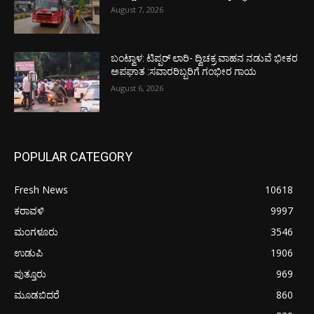
August 7, 2026
ಬಂಟ್ವಾಳ: ಟಿಪ್ಪರ್ ಲಾರಿ- ದ್ವಿಚಕ್ರ ವಾಹನ ನಡುವೆ ಭೀಕರ
ಅಪಘಾತ :ಸವಾರರಿಬ್ಬರಿಗೆ ಗಂಭೀರ ಗಾಯ
August 6, 2026
POPULAR CATEGORY
Fresh News
10618
ಕರಾವಳಿ
9997
ಮಂಗಳೂರು
3546
ಉಡುಪಿ
1906
ಪುತ್ತೂರು
969
ಮೂಡಬಿದರೆ
860