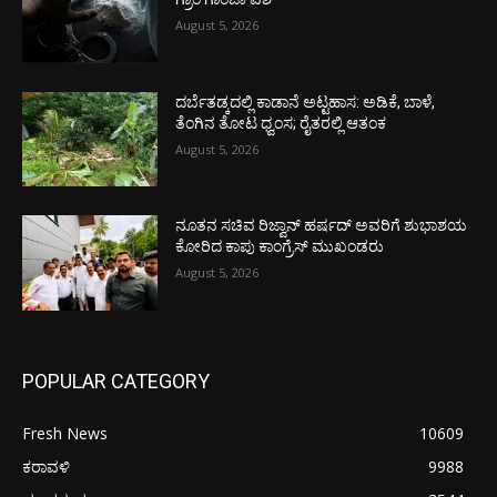
August 5, 2026
ದರ್ಬೆತಡ್ಕದಲ್ಲಿ ಕಾಡಾನೆ ಅಟ್ಟಹಾಸ: ಅಡಿಕೆ, ಬಾಳೆ,
ತೆಂಗಿನ ತೋಟ ಧ್ವಂಸ; ರೈತರಲ್ಲಿ ಆತಂಕ
August 5, 2026
ನೂತನ ಸಚಿವ ರಿಜ್ವಾನ್ ಹರ್ಷದ್ ಅವರಿಗೆ ಶುಭಾಶಯ
ಕೋರಿದ ಕಾಪು ಕಾಂಗ್ರೆಸ್ ಮುಖಂಡರು
August 5, 2026
POPULAR CATEGORY
Fresh News
10609
ಕರಾವಳಿ
9988