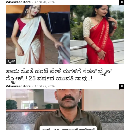
V4newseditors
-
April 28, 2026
0
ಕ್ರೈಮ್
ತಾಯಿ ಜೊತೆ ಹರಟೆ ವೇಳೆ ಮಗಳಿಗೆ ಸಡನ್ ಬ್ರೈನ್
ಸ್ಟ್ರೋಕ್..! 25 ವರ್ಷದ ಯುವತಿ ಸಾವು..!
V4newseditors
-
April 27, 2026
0