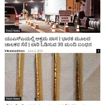
Fresh News
ಯುಎಸ್‌ಎಯಲ್ಲಿ ಅಕ್ರಮ ವಾಸ | ಭಾರತ ಮೂಲದ
ಚಾಲಕರ ಸೆರೆ | ಲಾರಿ ಓಡಿಸುವ 30 ಮಂದಿ ಬಂಧನ
V4newseditors
-
June 2, 2026
0
Fresh News