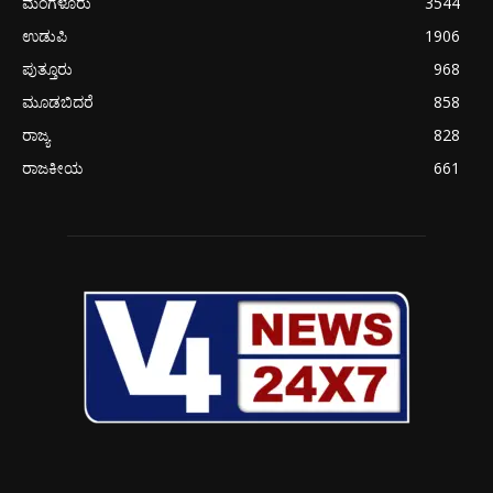
ಮಂಗಳೂರು
3544
ಉಡುಪಿ
1906
ಪುತ್ತೂರು
968
ಮೂಡಬಿದರೆ
858
ರಾಜ್ಯ
828
ರಾಜಕೀಯ
661