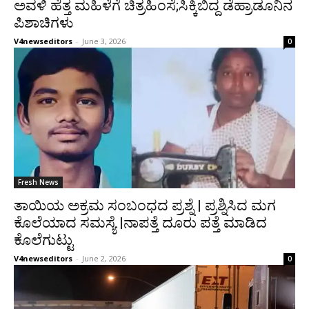
ಅವಳಿ ಹೆತ್ತ ಮಹಿಳೆಗೆ ಚಿತ್ರಹಿಂಸೆ;ಸಿಕ್ಕಿಬಿದ್ದ ಡೆಹ್ರಾಡೂನಿನ
ಪಿಶಾಚಿಗಳು
V4newseditors
-
June 3, 2026
0
Fresh News
ತಾಯಿಯ ಅಕ್ರಮ ಸಂಬಂಧದ ಪ್ರಶ್ನೆ | ಪ್ರಶ್ನಿಸಿದ ಮಗ
ಕೊಲೆಯಾದ ಸಮಸ್ಯೆ |ನಾಪತ್ತೆ ದೂರು ಪತ್ತೆ ಮಾಡಿದ
ಕೊಲೆಗುಟ್ಟು
V4newseditors
-
June 2, 2026
0