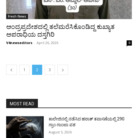
Fresh News
ಆಂದ್ರಪ್ರದೇಶದಲ್ಲಿ ತಲೆಮರೆಸಿಕೊಂಡಿದ್ದ ಕುಖ್ಯಾತ
ಅಪರಾಧಿಯ ದಸ್ತಗಿರಿ
V4newseditors
-
April 26, 2026
0
1
2
3
MOST READ
ಕಾಲೇಜಿನಲ್ಲಿ ನಡೆಸಿದ ಹಠಾತ್ ತಪಾಸಣೆಯಲ್ಲಿ 290
ಗ್ರಾಂ ಗಾಂಜಾ ವಶ
August 5, 2026