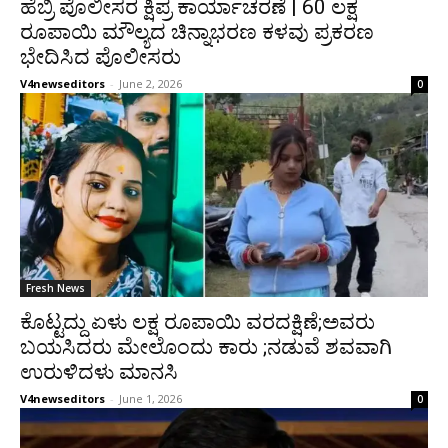
ಹೆಬ್ರಿ ಪೊಲೀಸರ ಕ್ಷಿಪ್ರ ಕಾರ್ಯಾಚರಣೆ | 60 ಲಕ್ಷ
ರೂಪಾಯಿ ಮೌಲ್ಯದ ಚಿನ್ನಾಭರಣ ಕಳವು ಪ್ರಕರಣ
ಭೇದಿಸಿದ ಪೊಲೀಸರು
V4newseditors
-
June 2, 2026
0
Fresh News
ಕೊಟ್ಟದ್ದು ಏಳು ಲಕ್ಷ ರೂಪಾಯಿ ವರದಕ್ಷಿಣೆ;ಅವರು
ಬಯಸಿದರು ಮೇಲೊಂದು ಕಾರು ;ನಡುವೆ ಶವವಾಗಿ
ಉರುಳಿದಳು ಮಾನಸಿ
V4newseditors
-
June 1, 2026
0