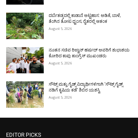
ದರ್ಬೆತಡ್ಕದಲ್ಲಿ ಕಾಡಾನೆ ಅಟ್ಟಹಾಸ: ಅಡಿಕೆ, ಬಾಳೆ,
ತೆಂಗಿನ ತೋಟ ಧ್ವಂಸ; ರೈತರಲ್ಲಿ ಆತಂಕ
August 5, 2026
ನೂತನ ಸಚಿವ ರಿಜ್ವಾನ್ ಹರ್ಷದ್ ಅವರಿಗೆ ಶುಭಾಶಯ
ಕೋರಿದ ಕಾಪು ಕಾಂಗ್ರೆಸ್ ಮುಖಂಡರು
August 5, 2026
ಸೌಟ್ಸ್ ಮತ್ತು ಗೈಡ್ಸ್ ವಿದ್ಯಾರ್ಥಿಗಳಿಗಾಗಿ ‘ಸೌಟ್ಸ್ ಗೈಡ್ಸ್
ನಡಿಗೆ ಕೃಷಿಯ ಕಡೆ’ ಶಿಬಿರ ಯಶಸ್ವಿ
August 5, 2026
EDITOR PICKS