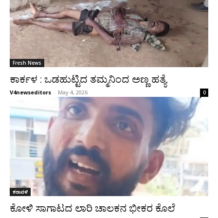
Fresh News
ಕಾರ್ಕಳ : ಒಡಹುಟ್ಟಿದ ತಮ್ಮನಿಂದ ಅಣ್ಣ ಹತ್ಯೆ
V4newseditors
-
May 4, 2026
0
ಕರಾವಳಿ
ಕೋಳಿ ಸಾಗಾಟದ ಲಾರಿ ಚಾಲಕನ ಭೀಕರ ಕೊಲೆ