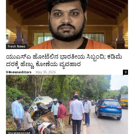
Fresh News
ಯುಎಸ್‍ಎ ಹೋಟೆಲಿನ ಭಾರತೀಯ ಸಿಬ್ಬಂದಿ; ಕಡಿಮೆ
ದರಕ್ಕೆ ಹೆಣ್ಣು, ಕೋಣೆಯ ವ್ಯವಹಾರ
V4newseditors
-
May 30, 2026
0
Uncategorized