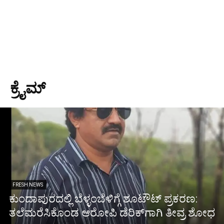
ಕ್ರೈಮ್
FRESH NEWS
ಕುಂದಾಪುರದಲ್ಲಿ ಬೆಳ್ಳಂಬೆಳಿಗ್ಗೆ ಶೂಟೌಟ್ ಪ್ರಕರಣ:
ತಲೆಮರೆಸಿಕೊಂಡ ಆರೋಪಿ ಡೆರಿಕ್‌ಗಾಗಿ ತೀವ್ರ ಶೋಧ