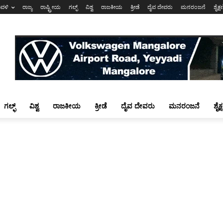
ಾವಳಿ
ರಾಜ್ಯ
ರಾಷ್ಟ್ರೀಯ
ಗಲ್ಫ್
ವಿಶ್ವ
ರಾಜಕೀಯ
ಕ್ರೀಡೆ
ದೈವ ದೇವರು
ಮನರಂಜನೆ
ಶೈಕ್
ಗಲ್ಫ್
ವಿಶ್ವ
ರಾಜಕೀಯ
ಕ್ರೀಡೆ
ದೈವ ದೇವರು
ಮನರಂಜನೆ
ಶೈಕ