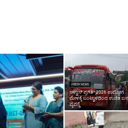
FRESH NEWS
ಆಳ್ವಾಸ್ ಪ್ರಗತಿ–2026 ಉದ್ಯೋಗ
ಮೇಳಕ್ಕೆ ಬಂಟ್ವಾಳದಿಂದ ಉಚಿತ ಬಸ
ವ್ಯವಸ್ಥೆ