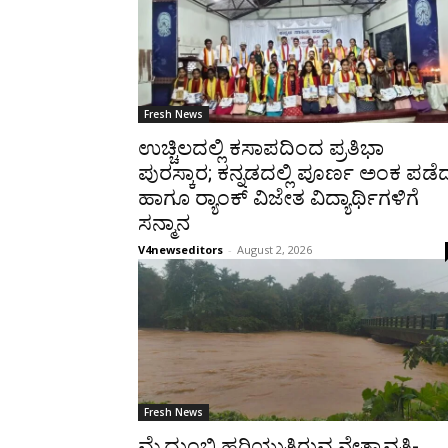
Fresh News
ಉಚ್ಚಿಲದಲ್ಲಿ ಕಸಾಪದಿಂದ ಪ್ರತಿಭಾ
ಪುರಸ್ಕಾರ; ಕನ್ನಡದಲ್ಲಿ ಪೂರ್ಣ ಅಂಕ ಪಡೆ
ಹಾಗೂ ರ‍್ಯಾಂಕ್ ವಿಜೇತ ವಿದ್ಯಾರ್ಥಿಗಳಿಗೆ
ಸನ್ಮಾನ
V4newseditors
-
August 2, 2026
Fresh News
ಮೈದುಂಬಿ ಹರಿಯುತ್ತಿರುವ ನೇತ್ರಾವತಿ-