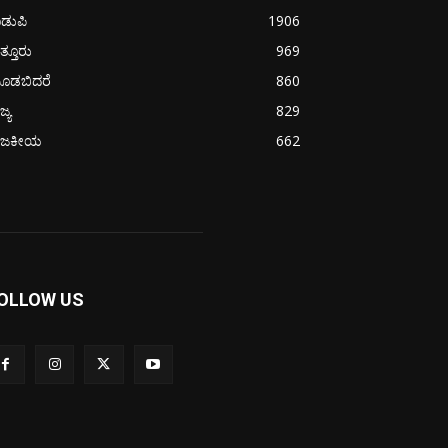
ಡುಪಿ
1906
ತ್ತೂರು
969
ೂಡಬಿದರೆ
860
ಜ್ಯ
829
ಾಜಕೀಯ
662
OLLOW US