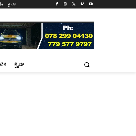
ಷಣಿಕ
ಕ್ರೈಮ್
್ಷಣಿಕ
ಕ್ರೈಮ್