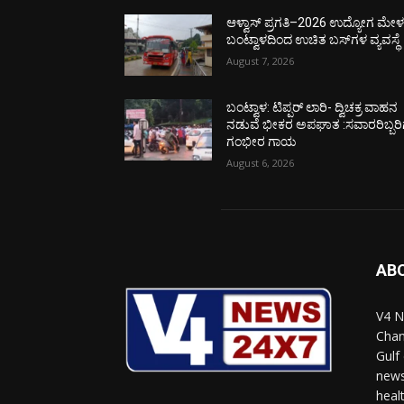
ಆಳ್ವಾಸ್ ಪ್ರಗತಿ–2026 ಉದ್ಯೋಗ ಮೇಳಕ್
ಬಂಟ್ವಾಳದಿಂದ ಉಚಿತ ಬಸ್‌ಗಳ ವ್ಯವಸ್ಥೆ
August 7, 2026
ಬಂಟ್ವಾಳ: ಟಿಪ್ಪರ್ ಲಾರಿ- ದ್ವಿಚಕ್ರ ವಾಹನ
ನಡುವೆ ಭೀಕರ ಅಪಘಾತ :ಸವಾರರಿಬ್ಬರಿ
ಗಂಭೀರ ಗಾಯ
August 6, 2026
AB
V4 N
Chan
Gulf
news
heal