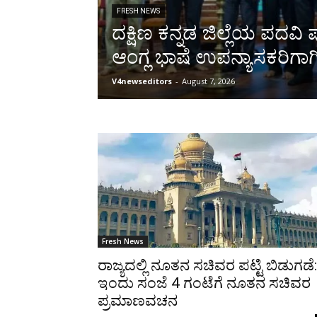
FRESH NEWS
ದಕ್ಷಿಣ ಕನ್ನಡ ಜಿಲ್ಲೆಯ ಪದವ
ಆಂಗ್ಲ ಭಾಷೆ ಉಪನ್ಯಾಸಕರಿಗಾ
V4newseditors
-
August 7, 2026
Fresh News
ರಾಜ್ಯದಲ್ಲಿ ನೂತನ ಸಚಿವರ ಪಟ್ಟಿ ಬಿಡುಗಡೆ:
ಇಂದು ಸಂಜೆ 4 ಗಂಟೆಗೆ ನೂತನ ಸಚಿವರ
ಪ್ರಮಾಣವಚನ