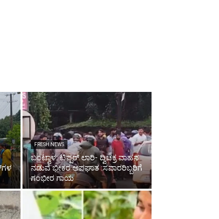
FRESH NEWS
ಬಂಟ್ವಾಳ: ಟಿಪ್ಪರ್ ಲಾರಿ- ದ್ವಿಚಕ್ರ ವಾಹನ
್‌ಗಳ
ನಡುವೆ ಭೀಕರ ಅಪಘಾತ :ಸವಾರರಿಬ್ಬರಿಗೆ
ಗಂಭೀರ ಗಾಯ