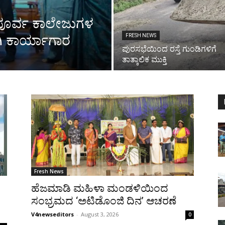
ಿ ಪೂರ್ವ ಕಾಲೇಜುಗಳ
ಗಿ ಕಾರ್ಯಾಗಾರ
FRESH NEWS
ಪುರಸಭೆಯಿಂದ ರಸ್ತೆ ಗುಂಡಿಗಳಿಗೆ
ತಾತ್ಕಾಲಿಕ ಮುಕ್ತಿ
Fresh News
ಹೆಜಮಾಡಿ ಮಹಿಳಾ ಮಂಡಳಿಯಿಂದ
ಸಂಭ್ರಮದ ‘ಅಟಿಡೊಂಜಿ ದಿನ’ ಆಚರಣೆ
V4newseditors
-
August 3, 2026
0