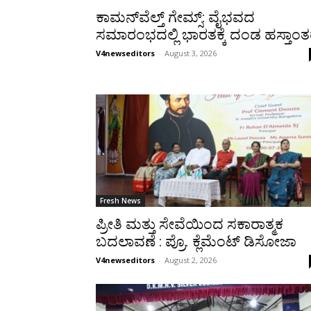
ಕಾಮನ್‌ವೆಲ್ತ್ ಗೇಮ್ಸ್‌: ವೈಭವದ
ಸಮಾರಂಭದಲ್ಲಿ ಭಾರತಕ್ಕೆ ದಂಡ ಹಸ್ತಾಂ
V4newseditors
-
August 3, 2026
Fresh News
ಪ್ರೀತಿ ಮತ್ತು ಸೇವೆಯಿಂದ ಸಕಾರಾತ್ಮಕ
ಬದಲಾವಣೆ : ಪ್ರೊ. ಕ್ಲೆಮೆಂಟ್‌ ಡಿಸೋಜಾ
V4newseditors
-
August 2, 2026