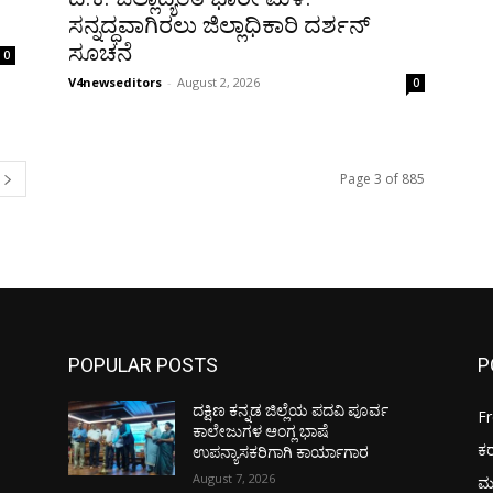
ಸನ್ನದ್ಧವಾಗಿರಲು ಜಿಲ್ಲಾಧಿಕಾರಿ ದರ್ಶನ್
ಸೂಚನೆ
0
V4newseditors
-
August 2, 2026
0
Page 3 of 885
POPULAR POSTS
P
ದಕ್ಷಿಣ ಕನ್ನಡ ಜಿಲ್ಲೆಯ ಪದವಿ ಪೂರ್ವ
F
ಕಾಲೇಜುಗಳ ಆಂಗ್ಲ ಭಾಷೆ
ಕ
ಉಪನ್ಯಾಸಕರಿಗಾಗಿ ಕಾರ್ಯಾಗಾರ
August 7, 2026
ಮ