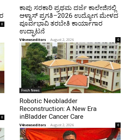
ಕಾಪು ಸರಕಾರಿ ಪ್ರಥಮ ದರ್ಜೆ ಕಾಲೇಜಿನಲ್ಲಿ
ತರ
ಆಳ್ವಾಸ್ ಪ್ರಗತಿ–2026 ಉದ್ಯೋಗ ಮೇಳದ
ಪೂರ್ವಭಾವಿ ತರಬೇತಿ ಕಾರ್ಯಾಗಾರ
0
ಉದ್ಘಾಟನೆ
V4newseditors
-
August 2, 2026
0
Fresh News
Robotic Neobladder
Reconstruction: A New Era
inBladder Cancer Care
0
V4newseditors
-
August 2, 2026
0