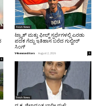
Fresh News
ಟ್ರ್ಯಾಕ್ ಮತ್ತು ಫೀಲ್ಡ್ ಸ್ಪರ್ಧೆಗಳಲ್ಲಿ ಎರಡು
ದ
ಪದಕ ಗೆದ್ದು ಇತಿಹಾಸ ಬರೆದ ಗುಲ್ವೀರ್‌
ಸಿಂಗ್‌
V4newseditors
-
August 2, 2026
0
0
Fresh News
ದ.ಕ. ಜಿಲ್ಲಾದ್ಯಂತ ಭಾರೀ ಮಳೆ: