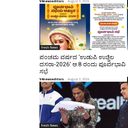
V4newseditors
-
August 3, 2026
Fresh News
ಪಂಚಮ ವರ್ಷದ ‘ಉಡುಪಿ ಉಚ್ಚಿಲ
ದಸರಾ-2026’ ಆ.8 ರಂದು ಪೂರ್ವಭಾವಿ
ಸಭೆ
V4newseditors
-
August 3, 2026
Fresh News