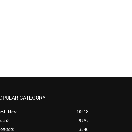
OPULAR CATEGORY
resh News
10618
ರಾವಳಿ
9997
ಂಗಳೂರು
3546