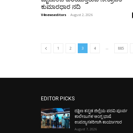
ಕುಮಾರಧಾರ ನದಿ
V4newseditors
-
August 2, 2026
...
1
2
3
4
885
EDITOR PICKS
ದಕ್ಷಿಣ ಕನ್ನಡ ಜಿಲ್ಲೆಯ ಪದವಿ ಪೂರ್ವ
ಕಾಲೇಜುಗಳ ಆಂಗ್ಲ ಭಾಷೆ
ಉಪನ್ಯಾಸಕರಿಗಾಗಿ ಕಾರ್ಯಾಗಾರ
August 7, 2026