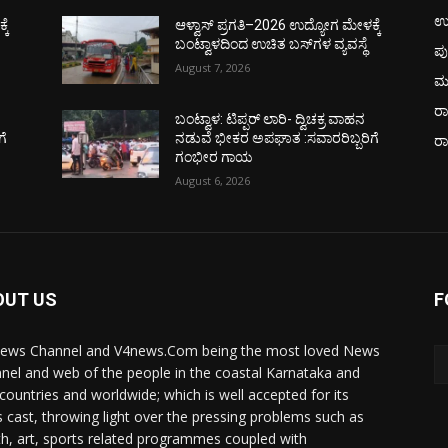
ಉ
ಕೆ
ಆಳ್ವಾಸ್ ಪ್ರಗತಿ–2026 ಉದ್ಯೋಗ ಮೇಳಕ್ಕೆ
ಬಂಟ್ವಾಳದಿಂದ ಉಚಿತ ಬಸ್‌ಗಳ ವ್ಯವಸ್ಥೆ
ಪು
August 7, 2026
ಮ
ರಾ
ಬಂಟ್ವಾಳ: ಟಿಪ್ಪರ್ ಲಾರಿ- ದ್ವಿಚಕ್ರ ವಾಹನ
ಗೆ
ನಡುವೆ ಭೀಕರ ಅಪಘಾತ :ಸವಾರರಿಬ್ಬರಿಗೆ
ರ
ಗಂಭೀರ ಗಾಯ
August 6, 2026
OUT US
F
ews Channel and V4news.Com being the most loved News
nel and web of the people in the coastal Karnataka and
 countries and worldwide; which is well accepted for its
 cast, throwing light over the pressing problems such as
th, art, sports related programmes coupled with