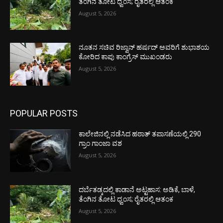
ತೆಂಗಿನ ತೋಟ ಧ್ವಂಸ; ರೈತರಲ್ಲಿ ಆತಂಕ
August 5, 2026
ನೂತನ ಸಚಿವ ರಿಜ್ವಾನ್ ಹರ್ಷದ್ ಅವರಿಗೆ ಶುಭಾಶಯ
ಕೋರಿದ ಕಾಪು ಕಾಂಗ್ರೆಸ್ ಮುಖಂಡರು
August 5, 2026
POPULAR POSTS
ಕಾಲೇಜಿನಲ್ಲಿ ನಡೆಸಿದ ಹಠಾತ್ ತಪಾಸಣೆಯಲ್ಲಿ 290
ಗ್ರಾಂ ಗಾಂಜಾ ವಶ
August 5, 2026
ದರ್ಬೆತಡ್ಕದಲ್ಲಿ ಕಾಡಾನೆ ಅಟ್ಟಹಾಸ: ಅಡಿಕೆ, ಬಾಳೆ,
ತೆಂಗಿನ ತೋಟ ಧ್ವಂಸ; ರೈತರಲ್ಲಿ ಆತಂಕ
August 5, 2026