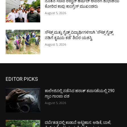
ನೂತನ ಸಚಿವ ರಿಜ್ವಾನ್ ಹರ್ಷದ್ ಅವರಿಗೆ ಶುಭಾಶಯ
ಕೋರಿದ ಕಾಪು ಕಾಂಗ್ರೆಸ್ ಮುಖಂಡರು
August 5, 2026
ಸೌಟ್ಸ್ ಮತ್ತು ಗೈಡ್ಸ್ ವಿದ್ಯಾರ್ಥಿಗಳಿಗಾಗಿ ‘ಸೌಟ್ಸ್ ಗೈಡ್ಸ್
ನಡಿಗೆ ಕೃಷಿಯ ಕಡೆ’ ಶಿಬಿರ ಯಶಸ್ವಿ
August 5, 2026
EDITOR PICKS
ಕಾಲೇಜಿನಲ್ಲಿ ನಡೆಸಿದ ಹಠಾತ್ ತಪಾಸಣೆಯಲ್ಲಿ 290
ಗ್ರಾಂ ಗಾಂಜಾ ವಶ
August 5, 2026
ದರ್ಬೆತಡ್ಕದಲ್ಲಿ ಕಾಡಾನೆ ಅಟ್ಟಹಾಸ: ಅಡಿಕೆ, ಬಾಳೆ,