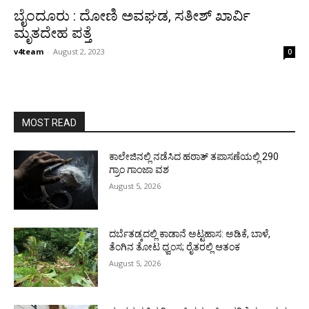
ಬೈಂದೂರು : ದೋಣಿ ಅವಘಡ, ಸತೀಶ್ ಖಾರ್ವಿ
ಮೃತದೇಹ ಪತ್ತೆ
v4team
-
August 2, 2023
0
MOST READ
ಕಾಲೇಜಿನಲ್ಲಿ ನಡೆಸಿದ ಹಠಾತ್ ತಪಾಸಣೆಯಲ್ಲಿ 290
ಗ್ರಾಂ ಗಾಂಜಾ ವಶ
August 5, 2026
ದರ್ಬೆತಡ್ಕದಲ್ಲಿ ಕಾಡಾನೆ ಅಟ್ಟಹಾಸ: ಅಡಿಕೆ, ಬಾಳೆ,
ತೆಂಗಿನ ತೋಟ ಧ್ವಂಸ; ರೈತರಲ್ಲಿ ಆತಂಕ
August 5, 2026