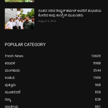
ನೂತನ ಸಚಿವ ರಿಜ್ವಾನ್ ಹರ್ಷದ್ ಅವರಿಗೆ ಶುಭಾಶಯ
ಕೋರಿದ ಕಾಪು ಕಾಂಗ್ರೆಸ್ ಮುಖಂಡರು
August 5, 2026
POPULAR CATEGORY
Fresh News
10609
ಕರಾವಳಿ
9988
ಮಂಗಳೂರು
3544
ಉಡುಪಿ
1906
ಪುತ್ತೂರು
968
ಮೂಡಬಿದರೆ
858
ರಾಜ್ಯ
828
ರಾಜಕೀಯ
661