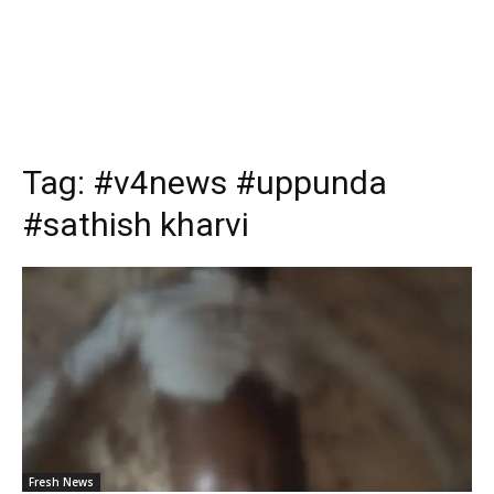
Tag:
#v4news #uppunda
#sathish kharvi
Fresh News