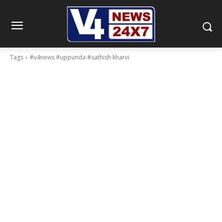
Tags
#v4news #uppunda #sathish kharvi