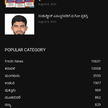
August 8, 2026
ಸಂಶುದ್ಧೀನ್ ಎಣ್ಮೂರವರಿಗೆ ಪ.ಗೋ ಪ್ರಶಸ್ತಿ
August 8, 2026
POPULAR CATEGORY
Fresh News
10631
ಕರಾವಳಿ
10008
ಮಂಗಳೂರು
3550
ಉಡುಪಿ
1907
ಪುತ್ತೂರು
969
ಮೂಡಬಿದರೆ
862
ರಾಜ್ಯ
829