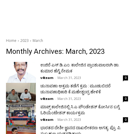
Home
2023
March
Monthly Archives: March, 2023
ಉಜಿರೆ ಎಸ್.ಡಿ.ಎಂ. ಕಾಲೇಜಿನ ಪ್ರಾಂಶುಪಾಲರಾಗಿ ಡಾ.
ಕುಮಾರ ಹೆಗ್ಡೆ ನೇಮಕ
v4team
-
March 31, 2023
0
ಚುನಾವಣಾ ಅಕ್ರಮ ತಡೆಗೆ ಕ್ರಮ : ಮೂಡುಬಿದರೆ
ಚುನಾವಣಾಧಿಕಾರಿ ಕೆ.ಮಹೇಶ್ಚಂದ್ರ ಹೇಳಿಕೆ
v4team
-
March 31, 2023
0
ಮಾಪ್ಸ್ ಕಾಲೇಜಿನಲ್ಲಿ ಸಿ.ಎ ಪೌಂಡೇಶನ್ ಕೋರ್ಸಿನ ಬಗ್ಗೆ
ಓರಿಯೆಂಟೇಶನ್ ಕಾರ್ಯಕ್ರಮ
v4team
-
March 31, 2023
0
ಭಾರತದ ದೇಶೀ ಜ್ಞಾನದ ದಾಖಲೀಕರಣ ಅಗತ್ಯ: ಪ್ರೊ. ಪಿ.
ಸುಬ್ರಹ್ಮಣ್ಯ ಯಡಪಡಿತ್ತಾಯ