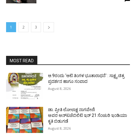
1
2
3
MOST READ
ಆ.9ರಂದು ‘ಆಟಿ ತಿಂಗಳ ಭೂತಾರಾಧನೆ’ : ಸಾಕ್ಷ್ಯ ಚಿತ್ರ
ಪ್ರದರ್ಶನ ಹಾಗೂ ಸಂವಾದ
August 8, 2026
ಡಾ. ಪ್ರೀತಿ ಲೋಲಾಕ್ಷ ನಾಗವೇಣಿ
ಅವರ ಅನ್‌ಟಚೆಬಿಲಿಟಿ ಇನ್ 21 ಸೆಂಚುರಿ ಇಂಡಿಯಾ
ಕೃತಿ ಬಿಡುಗಡೆ
August 8, 2026