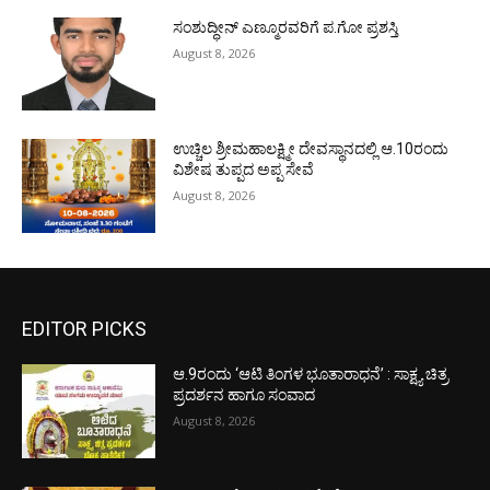
ಸಂಶುದ್ಧೀನ್ ಎಣ್ಮೂರವರಿಗೆ ಪ.ಗೋ ಪ್ರಶಸ್ತಿ
August 8, 2026
ಉಚ್ಚಿಲ ಶ್ರೀಮಹಾಲಕ್ಷ್ಮೀ ದೇವಸ್ಥಾನದಲ್ಲಿ ಆ.10ರಂದು
ವಿಶೇಷ ತುಪ್ಪದ ಅಪ್ಪ ಸೇವೆ
August 8, 2026
EDITOR PICKS
ಆ.9ರಂದು ‘ಆಟಿ ತಿಂಗಳ ಭೂತಾರಾಧನೆ’ : ಸಾಕ್ಷ್ಯ ಚಿತ್ರ
ಪ್ರದರ್ಶನ ಹಾಗೂ ಸಂವಾದ
August 8, 2026