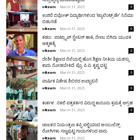
v4team
-
March 31, 2023
0
ಉಜಿರೆ ಬಿವೋಕ್‌ ವಿದ್ಯಾರ್ಥಿಗಳಿಂದ ‘ಟ್ಯಾಲೆಂಟ್ಸ್ ಡೇ’ ಸಿನೆಮಾ
ಬಿಡುಗಡೆ
v4team
-
March 31, 2023
0
ಕಡಬ : ವಾಟ್ಸ್ಯಾಪ್ ಸ್ಟೇಟಸ್ ಹಾಕಿ, ನೇಣು ಬಿಗಿದು ಯುವಕ
ಆತ್ಮಹತ್ಯೆ ‌
v4team
-
March 31, 2023
0
ದೇಶೀ ಶಿಕ್ಷಣದ ನೆಲೆಯಲ್ಲಿ ಹೊಸ ಶಿಕ್ಷಣ ನೀತಿಯ ಯಶಸ್ಸು
ಕಾದು ನೋಡಬೇಕಿದೆ: ಪ್ರೊ. ಪಿ.ವಿ. ಕೃಷ್ಣ ಭಟ್ಟ
v4team
-
March 31, 2023
0
ವಾರ್ಷಿಕ ವಿಶೇಷ ಶಿಬಿರದ ಉದ್ಘಾಟನೆ
v4team
-
March 31, 2023
0
ಕಾರ್ಕಳ : ನಕಲಿ ಪತ್ರಕರ್ತರ ವಿರುದ್ಧ ಕಾನೂನು ಕ್ರಮಕ್ಕೆ ಆಗ್ರಹ
v4team
-
March 31, 2023
0
ಚಾಲಕನ ನಿಯಂತ್ರಣ ತಪ್ಪಿ ಪಲ್ಟಿಯಾದ ಅಂಬುಲೆನ್ಸ್ :
ರೋಗಿಗಳು ಸಣ್ಣಪುಟ್ಟ ಗಾಯಗಳಿಂದ ಪಾರು
v4team
-
March 31, 2023
0