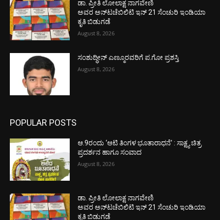
ಡಾ. ಪ್ರೀತಿ ಲೋಲಾಕ್ಷ ನಾಗವೇಣಿ
ಅವರ ಅನ್‌ಟಚೆಬಿಲಿಟಿ ಇನ್ 21 ಸೆಂಚುರಿ ಇಂಡಿಯಾ
ಕೃತಿ ಬಿಡುಗಡೆ
August 8, 2026
ಸಂಶುದ್ಧೀನ್ ಎಣ್ಮೂರವರಿಗೆ ಪ.ಗೋ ಪ್ರಶಸ್ತಿ
August 8, 2026
POPULAR POSTS
ಆ.9ರಂದು ‘ಆಟಿ ತಿಂಗಳ ಭೂತಾರಾಧನೆ’ : ಸಾಕ್ಷ್ಯ ಚಿತ್ರ
ಪ್ರದರ್ಶನ ಹಾಗೂ ಸಂವಾದ
August 8, 2026
ಡಾ. ಪ್ರೀತಿ ಲೋಲಾಕ್ಷ ನಾಗವೇಣಿ
ಅವರ ಅನ್‌ಟಚೆಬಿಲಿಟಿ ಇನ್ 21 ಸೆಂಚುರಿ ಇಂಡಿಯಾ
ಕೃತಿ ಬಿಡುಗಡೆ