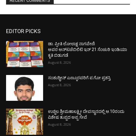
RECENT COMMENTS
EDITOR PICKS
ಡಾ. ಪ್ರೀತಿ ಲೋಲಾಕ್ಷ ನಾಗವೇಣಿ
ಅವರ ಅನ್‌ಟಚೆಬಿಲಿಟಿ ಇನ್ 21 ಸೆಂಚುರಿ ಇಂಡಿಯಾ
ಕೃತಿ ಬಿಡುಗಡೆ
August 8, 2026
ಸಂಶುದ್ಧೀನ್ ಎಣ್ಮೂರವರಿಗೆ ಪ.ಗೋ ಪ್ರಶಸ್ತಿ
August 8, 2026
ಉಚ್ಚಿಲ ಶ್ರೀಮಹಾಲಕ್ಷ್ಮೀ ದೇವಸ್ಥಾನದಲ್ಲಿ ಆ.10ರಂದು
ವಿಶೇಷ ತುಪ್ಪದ ಅಪ್ಪ ಸೇವೆ
August 8, 2026