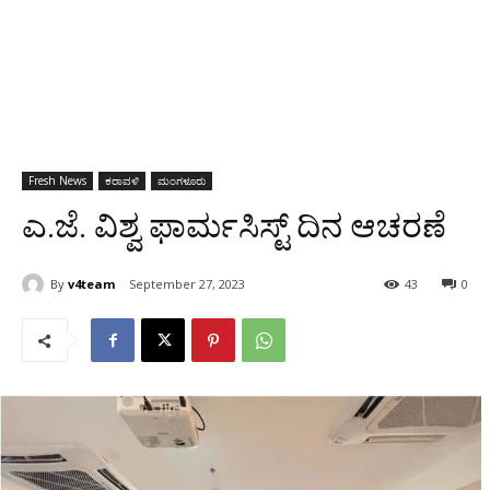
Fresh News
ಕರಾವಳಿ
ಮಂಗಳೂರು
ಎ.ಜೆ. ವಿಶ್ವ ಫಾರ್ಮಸಿಸ್ಟ್ ದಿನ ಆಚರಣೆ
By
v4team
September 27, 2023
43
0