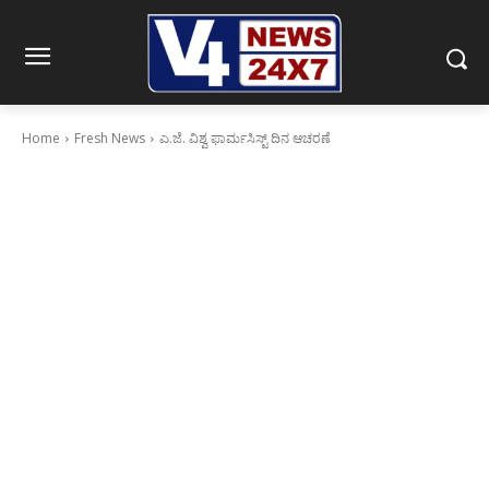
Home
Fresh News
ಎ.ಜೆ. ವಿಶ್ವ ಫಾರ್ಮಸಿಸ್ಟ್ ದಿನ ಆಚರಣೆ