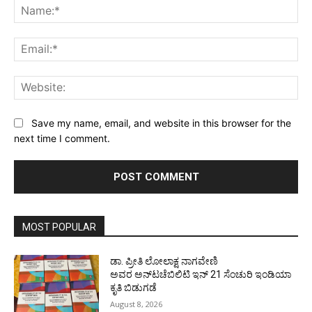
Na
Ema
Web
Save my name, email, and website in this browser for the
next time I comment.
MOST POPULAR
ಡಾ. ಪ್ರೀತಿ ಲೋಲಾಕ್ಷ ನಾಗವೇಣಿ
ಅವರ ಅನ್‌ಟಚೆಬಿಲಿಟಿ ಇನ್ 21 ಸೆಂಚುರಿ ಇಂಡಿಯಾ
ಕೃತಿ ಬಿಡುಗಡೆ
August 8, 2026