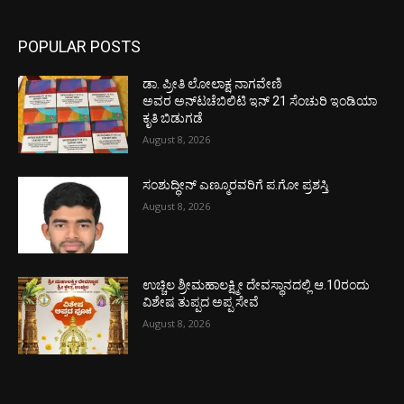
POPULAR POSTS
ಡಾ. ಪ್ರೀತಿ ಲೋಲಾಕ್ಷ ನಾಗವೇಣಿ
ಅವರ ಅನ್‌ಟಚೆಬಿಲಿಟಿ ಇನ್ 21 ಸೆಂಚುರಿ ಇಂಡಿಯಾ
ಕೃತಿ ಬಿಡುಗಡೆ
August 8, 2026
ಸಂಶುದ್ಧೀನ್ ಎಣ್ಮೂರವರಿಗೆ ಪ.ಗೋ ಪ್ರಶಸ್ತಿ
August 8, 2026
ಉಚ್ಚಿಲ ಶ್ರೀಮಹಾಲಕ್ಷ್ಮೀ ದೇವಸ್ಥಾನದಲ್ಲಿ ಆ.10ರಂದು
ವಿಶೇಷ ತುಪ್ಪದ ಅಪ್ಪ ಸೇವೆ
August 8, 2026