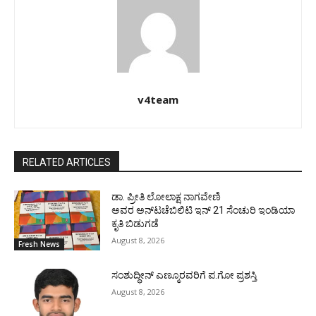
v4team
RELATED ARTICLES
ಡಾ. ಪ್ರೀತಿ ಲೋಲಾಕ್ಷ ನಾಗವೇಣಿ
ಅವರ ಅನ್‌ಟಚೆಬಿಲಿಟಿ ಇನ್ 21 ಸೆಂಚುರಿ ಇಂಡಿಯಾ
ಕೃತಿ ಬಿಡುಗಡೆ
August 8, 2026
Fresh News
ಸಂಶುದ್ಧೀನ್ ಎಣ್ಮೂರವರಿಗೆ ಪ.ಗೋ ಪ್ರಶಸ್ತಿ
August 8, 2026