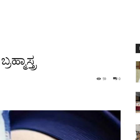
ರಹ್ಮಾಸ್ತ್ರ
59
0