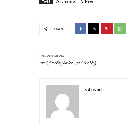
TAGS
#cholesterol
V4News
Share
Previous article
ಆಂಕೈಲೋಗ್ಲೋಸಿಯಾ (ನಾಲಿಗೆ ಕಟ್ಟು)
v4team