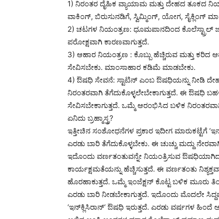
1) ನಿರಂತರ ದೈಹಿಕ ವ್ಯಾಯಾಮ ಮತ್ತು ದೇಹದ ತೂಕದ ನಿ
ವಾಕಿಂಗ್, ಬಿರುಸುನಡಿಗೆ, ಸ್ವಿಮ್ಮಿಂಗ್, ಯೋಗ, ಸೈಕ್ಲಿಂಗ್ 
2) ಚಟಗಳ ನಿಯಂತ್ರಣ: ಧೂಮಪಾನದಿಂದ ಕೊಲೆಸ್ಟ್ರಾಲ್ ಜಾಸ
ಪರೋಕ್ಷವಾಗಿ ಕಾರಣವಾಗುತ್ತದೆ.
3) ಆಹಾರ ನಿಯಂತ್ರಣ : ಕೊಬ್ಬು ಹೆಚ್ಚಿರುವ ಮತ್ತು ಕರಿದ ಆ
ಸೇವಿಸಬೇಕು. ಮಾಂಸಾಹಾರ ಕಡಿಮೆ ಮಾಡಬೇಕು.
4) ಔಷಧಿ ಸೇವನೆ: ಸ್ಟಾಟಿನ್ ಎಂಬ ಔಷಧಿಯನ್ನು ನೀಡಿ ದೇಹದಲ
ನಿರಂತರವಾಗಿ ತೆಗೆದುಕೊಳ್ಳಲೇಬೇಕಾಗುತ್ತದೆ. ಈ ಔಷಧಿ ಬ
ಸೇವಿಸಬೇಕಾಗುತ್ತದೆ. ಒಮ್ಮೆ ಆರಂಭಿಸಿದ ಬಳಿಕ ನಿರಂತರವ
ಏನಿದು ಬ್ರಹ್ಮಾಸ್ತ್ರ?
ಇತ್ತೀಚಿನ ಸಂಶೋಧನೆಗಳ ಪ್ರಕಾರ ಇದೀಗ ಮಾರುಕಟ್ಟೆಗೆ ‘ಇನ್‍ಕ
ಎರಡು ಬಾರಿ ತೆಗೆದುಕೊಳ್ಳಬೇಕು. ಈ ಚುಚ್ಚು ಮದ್ದು ನೇರವಾಗಿ ರ
ಇದೊಂದು ವರ್ಣತಂತುವನ್ನೇ ನಿಯಂತ್ರಿಸುವ ಔಷಧಿಯಾಗಿದ್ದು,
ಕಾರ್ಯಕ್ಷಮತೆಯನ್ನು ಹೆಚ್ಚಿಸುತ್ತದೆ. ಈ ವರ್ಣತಂತು ನಿಶ್ಯಕ್
ಹೊರಹಾಕುತ್ತದೆ. ಒಮ್ಮೆ ಇಂಜೆಕ್ಷನ್ ಕೊಟ್ಟ ಬಳಿಕ ಮೂರು ತಿ
ಎರಡು ಬಾರಿ ನೀಡಬೇಕಾಗುತ್ತದೆ. ಇದೊಂದು ಮೊದಲೇ ಸಿದ್ದಪಡಿಸಿ
‘ಇನ್‍ಕ್ಲಿಸಿರಾನ್‘ ಔಷಧಿ ಇರುತ್ತದೆ. ಎರಡು ವರ್ಷಗಳ ಹಿಂದೆ