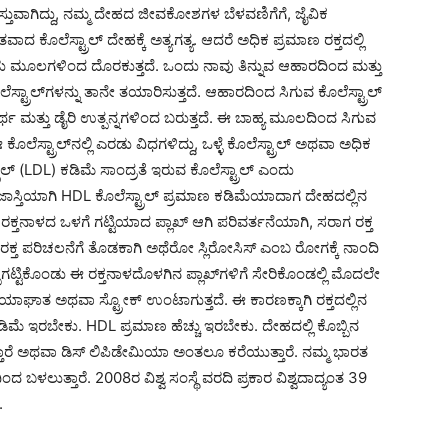
ತುವಾಗಿದ್ದು, ನಮ್ಮ ದೇಹದ ಜೀವಕೋಶಗಳ ಬೆಳವಣಿಗೆಗೆ, ಜೈವಿಕ
ಾದ ಕೊಲೆಸ್ಟ್ರಾಲ್ ದೇಹಕ್ಕೆ ಅತ್ಯಗತ್ಯ. ಆದರೆ ಅಧಿಕ ಪ್ರಮಾಣ ರಕ್ತದಲ್ಲಿ
್ ಎರಡು ಮೂಲಗಳಿಂದ ದೊರಕುತ್ತದೆ. ಒಂದು ನಾವು ತಿನ್ನುವ ಆಹಾರದಿಂದ ಮತ್ತು
ಸ್ಟ್ರಾಲ್‍ಗಳನ್ನು ತಾನೇ ತಯಾರಿಸುತ್ತದೆ. ಆಹಾರದಿಂದ ಸಿಗುವ ಕೊಲೆಸ್ಟ್ರಾಲ್
ರ್ಥ ಮತ್ತು ಡೈರಿ ಉತ್ಪನ್ನಗಳಿಂದ ಬರುತ್ತದೆ. ಈ ಬಾಹ್ಯ ಮೂಲದಿಂದ ಸಿಗುವ
ೊಲೆಸ್ಟ್ರಾಲ್‍ನಲ್ಲಿ ಎರಡು ವಿಧಗಳಿದ್ದು, ಒಳ್ಳೆ ಕೊಲೆಸ್ಟ್ರಾಲ್ ಅಥವಾ ಅಧಿಕ
ಟ್ರಾಲ್ (LDL) ಕಡಿಮೆ ಸಾಂದ್ರತೆ ಇರುವ ಕೊಲೆಸ್ಟ್ರಾಲ್ ಎಂದು
 ಜಾಸ್ತಿಯಾಗಿ HDL ಕೊಲೆಸ್ಟ್ರಾಲ್ ಪ್ರಮಾಣ ಕಡಿಮೆಯಾದಾಗ ದೇಹದಲ್ಲಿನ
ು ರಕ್ತನಾಳದ ಒಳಗೆ ಗಟ್ಟಿಯಾದ ಪ್ಲಾಖ್ ಆಗಿ ಪರಿವರ್ತನೆಯಾಗಿ, ಸರಾಗ ರಕ್ತ
ಲಿ ರಕ್ತ ಪರಿಚಲನೆಗೆ ತೊಡಕಾಗಿ ಅಥೆರೋ ಸ್ಲಿರೋಸಿಸ್ ಎಂಬ ರೋಗಕ್ಕೆ ನಾಂದಿ
ುಗಟ್ಟಿಕೊಂಡು ಈ ರಕ್ತನಾಳದೊಳಗಿನ ಪ್ಲಾಖ್‍ಗಳಿಗೆ ಸೇರಿಕೊಂಡಲ್ಲಿ ಮೊದಲೇ
ೃದಯಾಘಾತ ಅಥವಾ ಸ್ಟ್ರೋಕ್ ಉಂಟಾಗುತ್ತದೆ. ಈ ಕಾರಣಕ್ಕಾಗಿ ರಕ್ತದಲ್ಲಿನ
ಿಮೆ ಇರಬೇಕು. HDL ಪ್ರಮಾಣ ಹೆಚ್ಚು ಇರಬೇಕು. ದೇಹದಲ್ಲಿ ಕೊಬ್ಬಿನ
್ತಾರೆ ಅಥವಾ ಡಿಸ್ ಲಿಪಿಡೇಮಿಯಾ ಅಂತಲೂ ಕರೆಯುತ್ತಾರೆ. ನಮ್ಮ ಭಾರತ
ಳಲುತ್ತಾರೆ. 2008ರ ವಿಶ್ವ ಸಂಸ್ಥೆ ವರದಿ ಪ್ರಕಾರ ವಿಶ್ವದಾದ್ಯಂತ 39
.