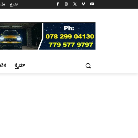
್ಷಣಿಕ
ಕ್ರೈಮ್
್ಷಣಿಕ
ಕ್ರೈಮ್