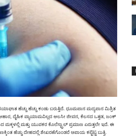
ಾಘಾತ ಹೆಚ್ಚು ಹೆಚ್ಚು ಕಂಡು ಬರುತ್ತಿದೆ. ಧೂಮಪಾನ ಮದ್ಯಪಾನ ಮಿಶ್ರಿತ
ಾರ, ದೈಹಿಕ ವ್ಯಾಯಾಮವಿಲ್ಲದ ಆಲಸೀ ಜೀವನ, ಕೆಲಸದ ಒತ್ತಡ, ಜಂಕ್
್ಕಳಲ್ಲಿ ಮತ್ತು ಯುವಕರ ಕೊಲೆಸ್ಟ್ರಾಲ್ ಪ್ರಮಾಣ ಏರುತ್ತಲೇ ಇದೆ. ಈ
ರಮಾಣಕ್ಕಿಂತ ಹೆಚ್ಚು ದೇಹದಲ್ಲಿ ಶೇಖರಣೆಗೊಂಡರೆ ಅಪಾಯ ಕಟ್ಟಿಟ್ಟ ಬುತ್ತಿ.