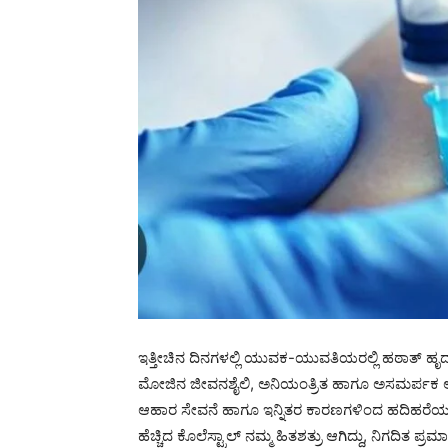
ಇತ್ತೀಚಿನ ದಿನಗಳಲ್ಲಿ ಯುವಕ-ಯುವತಿಯರಲ್ಲಿ ಹಠಾತ್ ಹೃದಯ
ಮೋಜಿನ ಜೀವನಶೈಲಿ, ಅನಿಯಂತ್ರಿತ ಹಾಗೂ ಅಸಮರ್ಪಕ ಆಹ
ಆಹಾರ ಸೇವನೆ ಹಾಗೂ ಇನ್ನಿತರ ಕಾರಣಗಳಿಂದ ಹದಿಹರೆಯದ ಮಕ
ಹೆಚ್ಚಿದ ಕೊಲೆಸ್ಟ್ರಾಲ್ ನಮ್ಮ ಹಿತಶತ್ರು ಆಗಿದ್ದು, ನಿಗದಿತ ಪ್