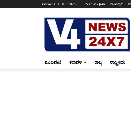
Sunday, August 9, 2026
Sign in / Join
ಮುಖಪುಟ
ಕ
ಮುಖಪುಟ
ಕರಾವಳಿ
ರಾಜ್ಯ
ರಾಷ್ಟ್ರೀಯ