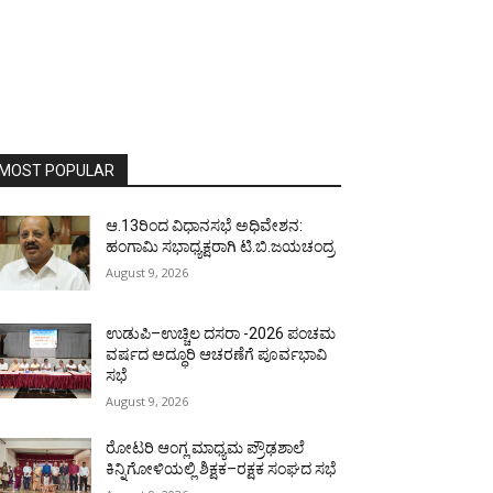
MOST POPULAR
ಆ.13ರಿಂದ ವಿಧಾನಸಭೆ ಅಧಿವೇಶನ:
ಹಂಗಾಮಿ ಸಭಾಧ್ಯಕ್ಷರಾಗಿ ಟಿ.ಬಿ.ಜಯಚಂದ್ರ
August 9, 2026
ಉಡುಪಿ–ಉಚ್ಚಿಲ ದಸರಾ -2026 ಪಂಚಮ
ವರ್ಷದ ಅದ್ಧೂರಿ ಆಚರಣೆಗೆ ಪೂರ್ವಭಾವಿ
ಸಭೆ
August 9, 2026
ರೋಟರಿ ಆಂಗ್ಲ ಮಾಧ್ಯಮ ಪ್ರೌಢಶಾಲೆ
ಕಿನ್ನಿಗೋಳಿಯಲ್ಲಿ ಶಿಕ್ಷಕ–ರಕ್ಷಕ ಸಂಘದ ಸಭೆ