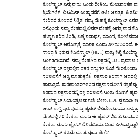
ಕೊಲೆಸ್ಟ್ರಾಲ್ ಎನ್ನುವುದು ಒಂದು ರೀತಿಯ ಮೇಣದಂತಹ ವಸ್
ಕ್ರಿಯೆಗಳಿಗೆ, ವಿಟಮಿನ್ ಉತ್ಪಾದನೆಗೆ ಅತೀ ಅವಶ್ಯಕ. ಹಿತಮಿತವ
ಸೇರಿದರೆ ತೊಂದರೆ ನಿಶ್ಚಿತ. ನಮ್ಮ ದೇಹಕ್ಕೆ ಕೊಲೆಸ್ಟ್ರಾಲ
ಇನ್ನೊಂದು ನಮ್ಮ ದೇಹದಲ್ಲಿ ಲಿವರ್ ದೇಹಕ್ಕೆ ಅಗತ್ಯವಾದ ಕೊಲೆ
ಹೆಚ್ಚಾಗಿ ಕರಿದ ತಿಂಡಿ, ಎಣ್ಣೆ ಪದಾರ್ಥ, ಮಾಂಸ, ಕೋಳಿಪದಾ
ಕೊಲೆಸ್ಟ್ರಾಲ್ ಆರೋಗ್ಯಕ್ಕೆ ಮಾರಕ ಎಂದು ತಿಳಿದುಬಂದಿದೆ. ಈ ಕ
ಸಾಂದ್ರತೆ ಇರುವ ಕೊಲೆಸ್ಟ್ರಾಲ್ (HDL) ಮತ್ತು ಕೆಟ್ಟ ಕೊಲೆಸ್
ವಿಂಗಡಿಸಲಾಗಿದೆ. ನಮ್ಮ ದೇಹÀದ ರಕ್ತದಲ್ಲಿ LDL ಪ್ರಮಾಣ
ಕೊಲೆಸ್ಟ್ರಾಲ್ ರಕ್ತದಲ್ಲಿನ ಇತರ ವಸ್ತುಗಳ ಜೊತೆ ಸೇರಿಕೊಂಡ
ಸಂಚಲನೆಗೆ ಅಡ್ಡಿ ಮಾಡುತ್ತದೆÉ. ರಕ್ತನಾಳ ಕಿರಿದಾಗಿ ಅದರಲ್
ಹಾಡುತ್ತದೆ. ಕಾರಣಾಂತರಗಳಿಂದ ರಕ್ತನಾಳದೊಳಗೆ ರಕ್ತಹೆಪ್ಪ
ಕಿರಿದಾದ ರಕ್ತನಾಳದಲ್ಲಿ ರಕ್ತ ಪರಿಚಲನೆ ನಿಂತು ರೋಗಿಗೆ ಹ
ಕೊಲೆಸ್ಟ್ರಾಲ್ ನಿಯಂತ್ರಣವಾಗಲೇ ಬೇಕು. LDL ಪ್ರಮಾಣ ಕಡ
ಅಂಶ ಜಾಸ್ತಿ ಇರುವುದನ್ನು ಹೈಪರ್ ಲಿಪಿಡೋಮಿಯಾ ಎನ್ನುತ
ದೇಶದಲ್ಲಿ 70 ಶೇಕಡಾ ಮಂದಿ ಈ ಹೈಪರ್ ಲಿಪಿಡೇಮಿಯಾದಿಂದ ಬ
ಶೇಕಡಾ ಮಂದಿ ಹೈಪರ್ ಲಿಪಿಡೆಮಿಯಾದಿಂದ ಬಳಲುತ್ತಿದ್ದಾರೆ
ಕೊಲೆಸ್ಟ್ರಾಲ್ ಕಡಿಮೆ ಮಾಡುವುದು ಹೇಗೆ?