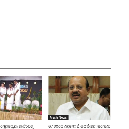
Fresh News
ಂಗ್ಲಮಾಧ್ಯಮ ಶಾಲೆಯಲ್ಲಿ
ಆ.13ರಿಂದ ವಿಧಾನಸಭೆ ಅಧಿವೇಶನ: ಹಂಗಾಮಿ