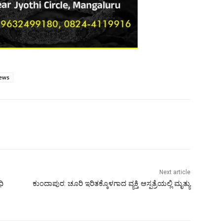
ews
Next article
ಧಿ
ಕುಂದಾಪುರ: ಚೂರಿ ಇರಿತಕ್ಕೊಳಗಾದ ವ್ಯಕ್ತಿ ಆಸ್ಪತ್ರೆಯಲ್ಲಿ ಮೃತ್ಯು