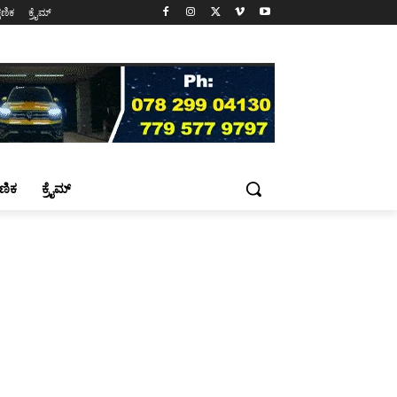
್ಷಣಿಕ
ಕ್ರೈಮ್
್ಷಣಿಕ
ಕ್ರೈಮ್