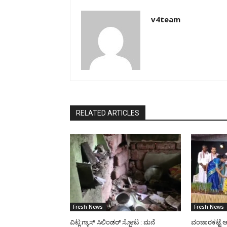
v4team
RELATED ARTICLES
Fresh News
Fresh News
ವಿಟ್ಲ:ಗ್ಯಾಸ್ ಸಿಲಿಂಡರ್ ಸ್ಪೋಟ : ಮನೆ
ವಂಜಾರಕಟ್ಟೆ ಆ