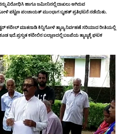
ನು ವಿರೋಧಿಸಿ ಹಾಗೂ ಜಮೀನಿನಲ್ಲಿ ದಾಖಲು ಆಗಿರುವ
ಿನ್ನಿಗೋಳಿ ಪಟ್ಟಣ ಪಂಚಾಯತ್ ಮುಂಭಾಗ ಬೃಹತ್ ಪ್ರತಿಭಟನೆ ನಡೆಯಿತು.
ವರ್ ಕಟೀಲ್ ಮಾತನಾಡಿ ಕಿನ್ನಿಗೋಳಿ ತ್ಯಾಜ್ಯ ನಿರ್ವಹಣೆ ಸರಿಯಾದ ರೀತಿಯಲ್ಲಿ
ು ಕೂಡ ಇದೆ.ಪ್ರಸ್ತುತ ಕಟೀಲಿನ ಬಲ್ಲಾಣದಲ್ಲಿ ಬಜಪೆಯ ತ್ಯಾಜ್ಯಕ್ಕೆ ಘಟಕ