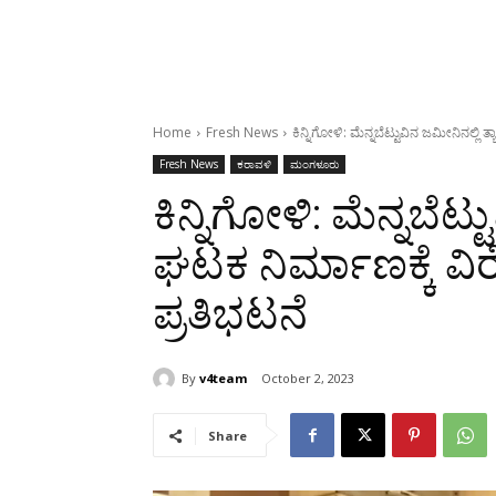
Home
Fresh News
ಕಿನ್ನಿಗೋಳಿ: ಮೆನ್ನಬೆಟ್ಟುವಿನ ಜಮೀನಿನಲ್ಲಿ 
Fresh News
ಕರಾವಳಿ
ಮಂಗಳೂರು
ಕಿನ್ನಿಗೋಳಿ: ಮೆನ್ನಬೆಟ್ಟ
ಘಟಕ ನಿರ್ಮಾಣಕ್ಕೆ ವಿ
ಪ್ರತಿಭಟನೆ
By
v4team
October 2, 2023
Share