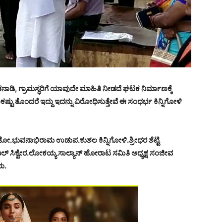
ನಾಡಿ, ಗ್ರಾಮಸ್ಧರಿಗೆ ಯಾವುದೇ ಮಾಹಿತಿ ನೀಡದೆ ಘಟಕ ನಿರ್ಮಾಣಕ್ಕೆ
ಟು ತೊಂದರೆ ಇದ್ದು ಇದನ್ನು ವಿರೋಧಿಸುತ್ತೇವೆ ಈ ಸಂಧರ್ಭ ಕಿನ್ನಿಗೋಳಿ
ಿಂಟೋ.ಭುವನಾಭಿರಾಮ ಉಡುಪ.ಕುಶಲ ಕಿನ್ನಿಗೋಳಿ.ಶ್ರೀಧರ ಶೆಟ್ಟಿ
ಿಲ್ ಸಿಕ್ವೇರ.ಲೋಕಯ್ಯ ಸಾಲ್ಯಾನ್ ಹೋರಾಟ ಸಮಿತಿ ಅಧ್ಯಕ್ಷ ಸಂಜೀವ
ರು.