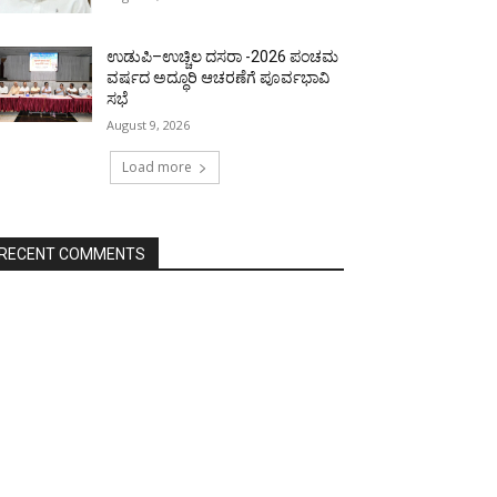
ಉಡುಪಿ–ಉಚ್ಚಿಲ ದಸರಾ -2026 ಪಂಚಮ
ವರ್ಷದ ಅದ್ಧೂರಿ ಆಚರಣೆಗೆ ಪೂರ್ವಭಾವಿ
ಸಭೆ
August 9, 2026
Load more
RECENT COMMENTS