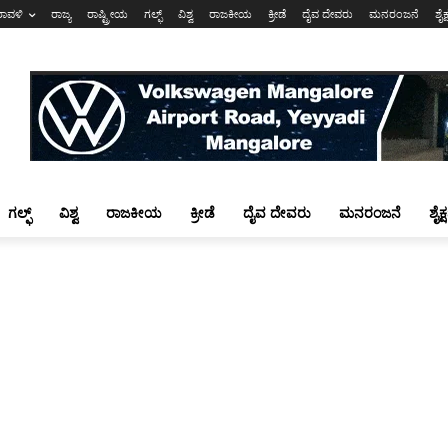
ರಾವಳಿ
ರಾಜ್ಯ
ರಾಷ್ಟ್ರೀಯ
ಗಲ್ಫ್
ವಿಶ್ವ
ರಾಜಕೀಯ
ಕ್ರೀಡೆ
ದೈವ ದೇವರು
ಮನರಂಜನೆ
ಶೈಕ
ಗಲ್ಫ್
ವಿಶ್ವ
ರಾಜಕೀಯ
ಕ್ರೀಡೆ
ದೈವ ದೇವರು
ಮನರಂಜನೆ
ಶೈಕ