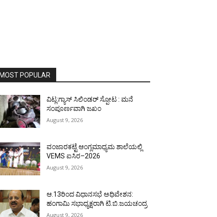
MOST POPULAR
ವಿಟ್ಲ:ಗ್ಯಾಸ್ ಸಿಲಿಂಡರ್ ಸ್ಪೋಟ : ಮನೆ
ಸಂಪೂರ್ಣವಾಗಿ ಜಖಂ
August 9, 2026
ವಂಜಾರಕಟ್ಟೆ ಆಂಗ್ಲಮಾಧ್ಯಮ ಶಾಲೆಯಲ್ಲಿ
VEMS ಐಸಿರ–2026
August 9, 2026
ಆ.13ರಿಂದ ವಿಧಾನಸಭೆ ಅಧಿವೇಶನ:
ಹಂಗಾಮಿ ಸಭಾಧ್ಯಕ್ಷರಾಗಿ ಟಿ.ಬಿ.ಜಯಚಂದ್ರ
August 9, 2026