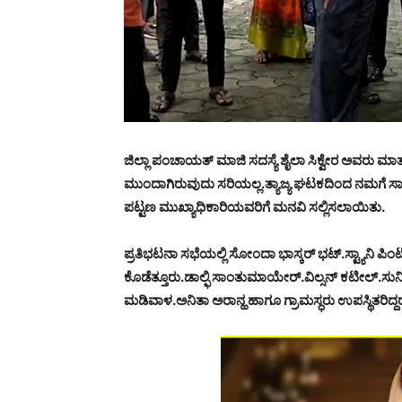
ಜಿಲ್ಲಾ ಪಂಚಾಯತ್ ಮಾಜಿ ಸದಸ್ಯೆ ಶೈಲಾ ಸಿಕ್ವೇರ ಅವರು ಮಾತ
ಮುಂದಾಗಿರುವುದು ಸರಿಯಲ್ಲ.ತ್ಯಾಜ್ಯ ಘಟಕದಿಂದ ನಮಗೆ ಸಾಕಷ್
ಪಟ್ಟಣ ಮುಖ್ಯಾಧಿಕಾರಿಯವರಿಗೆ ಮನವಿ ಸಲ್ಲಿಸಲಾಯಿತು.
ಪ್ರತಿಭಟನಾ ಸಭೆಯಲ್ಲಿ ಸೋಂದಾ ಭಾಸ್ಕರ್ ಭಟ್.ಸ್ಟ್ಯಾನಿ ಪ
ಕೊಡೆತ್ತೂರು.ಡಾಲ್ಫಿ ಸಾಂತುಮಾಯೇರ್.ವಿಲ್ಸನ್ ಕಟೀಲ್.ಸುನ
ಮಡಿವಾಳ.ಅನಿತಾ ಅರಾನ್ಹ ಹಾಗೂ ಗ್ರಾಮಸ್ಧರು ಉಪಸ್ಥಿತರಿದ್ದ