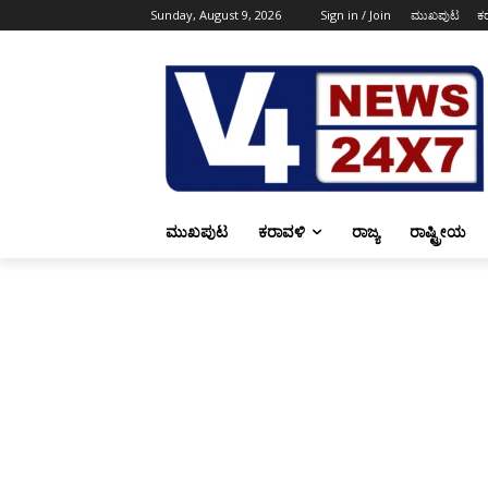
Sunday, August 9, 2026
Sign in / Join
ಮುಖಪುಟ
ಕ
ಮುಖಪುಟ
ಕರಾವಳಿ
ರಾಜ್ಯ
ರಾಷ್ಟ್ರೀಯ