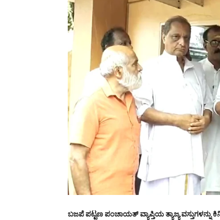
ಬಜಪೆ ಪಟ್ಟಣ ಪಂಚಾಯತ್ ವ್ಯಾಪ್ತಿಯ ತ್ಯಾಜ್ಯ ವಸ್ತುಗಳನ್ನು ಕಿ