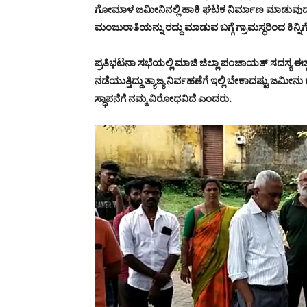
ಗೋಮಾಳ ಜಮೀನಿನಲ್ಲಿ ಹಾಕಿ ಘಟಕ ನಿರ್ಮಾಣ ಮಾಡುವುದನ್
ಮಂಜುರಾತಿಯನ್ನು ರದ್ದು ಮಾಡುವ ಬಗ್ಗೆ ಗ್ರಾಮಸ್ಧರಿಂದ ಕ
ಪ್ರತಿಭಟನಾ ಸಭೆಯಲ್ಲಿ ಮಾಜಿ ಜಿಲ್ಲಾ ಪಂಚಾಯತ್ ಸದಸ್ಯ ಈಶ್
ನಡೆಯುತ್ತಿದ್ದು ತ್ಯಾಜ್ಯ ನಿರ್ವಹಣೆಗೆ ಇಲ್ಲಿ ಬೇಕಾದಷ್ಟು ಜಮೀನ
ಸ್ಧಾಪನೆಗೆ ನಮ್ಮ ವಿರೋಧವಿದೆ ಎಂದರು.