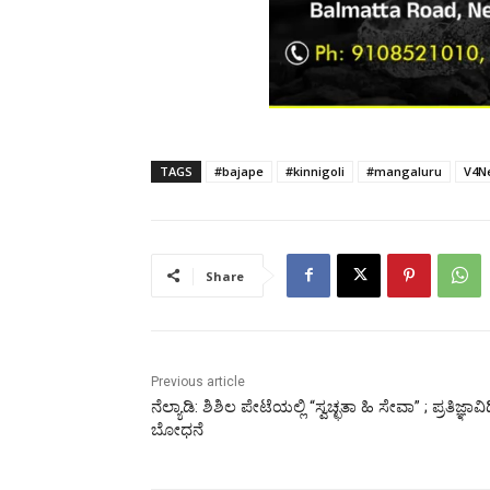
TAGS
#bajape
#kinnigoli
#mangaluru
V4N
Share
Previous article
ನೆಲ್ಯಾಡಿ: ಶಿಶಿಲ ಪೇಟೆಯಲ್ಲಿ “ಸ್ವಚ್ಛತಾ ಹಿ ಸೇವಾ” ; ಪ್ರತಿಜ್ಞಾವಿ
ಬೋಧನೆ