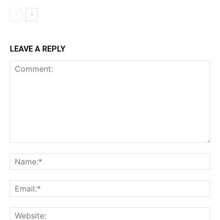
LEAVE A REPLY
Comment:
Na
Ema
Web