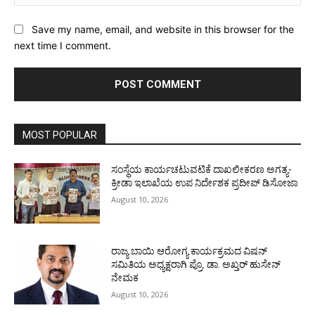
Save my name, email, and website in this browser for the
next time I comment.
MOST POPULAR
ಸಂಸ್ಥೆಯ ಕಾರ್ಯಚಟುವಟಿಕೆ ದಾಖಲೀಕರಣ ಅಗತ್ಯ-
ಕ್ರೀಡಾ ಇಲಾಖೆಯ ಉಪ ನಿರ್ದೇಶಕ ಪ್ರದೀಪ್ ಡಿಸೋಜಾ
August 10, 2026
ರಾಜ್ಯ ಬಾಯಿ ಆರೋಗ್ಯ ಕಾರ್ಯಕ್ರಮದ ವಿಷನ್
ಸಮಿತಿಯ ಅಧ್ಯಕ್ಷರಾಗಿ ಪ್ರೊ. ಡಾ. ಅಖ್ತರ್ ಹುಸೇನ್
ನೇಮಕ
August 10, 2026