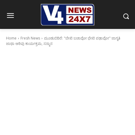
Home
Fresh News
ಮೂಡುಬಿದಿರೆ: "ಬೇಟಿ ಬಚಾವೋ ಭೇಟಿ ಪಢಾವೋ" ಜಾಗೃತಿ
ಜಾಥಾ ಅರಿವು ಕಾರ್ಯಕ್ರಮ, ಸನ್ಮಾನ