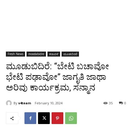
Fresh News
moodabidre
ಕರಾವಳಿ
ಮೂಡಬಿದರೆ
ಮೂಡುಬಿದಿರೆ: “ಬೇಟಿ ಬಚಾವೋ
ಭೇಟಿ ಪಢಾವೋ” ಜಾಗೃತಿ ಜಾಥಾ
ಅರಿವು ಕಾರ್ಯಕ್ರಮ, ಸನ್ಮಾನ
By
v4team
February 10, 2024
35
0