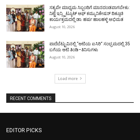
ಸತ್ಯವೇ ಮಾಧ್ಯಮ ಸಿಬ್ಬಂದಿಗೆ ಮಾನದಂಡವಾಗಬೇಕು:
ನಿಟ್ಟೆ ಇನ್ಸ್ಟಿಟ್ಯೂಟ್ ಆಫ್ ಕಮ್ಯುನಿಕೇಷನ್ ದಿಕ್ಸೂಚಿ
ಕಾರ್ಯಕ್ರಮದಲ್ಲಿ ಡಾ. ಹರ್ಷ ಹಾಲಹಳ್ಳಿ ಅಭಿಮತ
August 10, 2026
ಪಾದೆಬೆಟ್ಟುವಿನಲ್ಲಿ “ಆಟಿಯ ಐಸಿರಿ’’ ಸಂಭ್ರಮದಲ್ಲಿ 35
ಬಗೆಯ ಆಟಿ ತಿಂಡಿ–ತಿನಿಸುಗಳು
August 10, 2026
Load more
RECENT COMMENTS
EDITOR PICKS