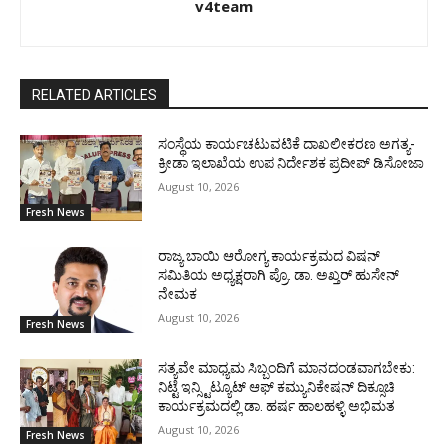
v4team
RELATED ARTICLES
ಸಂಸ್ಥೆಯ ಕಾರ್ಯಚಟುವಟಿಕೆ ದಾಖಲೀಕರಣ ಅಗತ್ಯ-
ಕ್ರೀಡಾ ಇಲಾಖೆಯ ಉಪ ನಿರ್ದೇಶಕ ಪ್ರದೀಪ್ ಡಿಸೋಜಾ
August 10, 2026
Fresh News
ರಾಜ್ಯ ಬಾಯಿ ಆರೋಗ್ಯ ಕಾರ್ಯಕ್ರಮದ ವಿಷನ್
ಸಮಿತಿಯ ಅಧ್ಯಕ್ಷರಾಗಿ ಪ್ರೊ. ಡಾ. ಅಖ್ತರ್ ಹುಸೇನ್
ನೇಮಕ
August 10, 2026
Fresh News
ಸತ್ಯವೇ ಮಾಧ್ಯಮ ಸಿಬ್ಬಂದಿಗೆ ಮಾನದಂಡವಾಗಬೇಕು:
ನಿಟ್ಟೆ ಇನ್ಸ್ಟಿಟ್ಯೂಟ್ ಆಫ್ ಕಮ್ಯುನಿಕೇಷನ್ ದಿಕ್ಸೂಚಿ
ಕಾರ್ಯಕ್ರಮದಲ್ಲಿ ಡಾ. ಹರ್ಷ ಹಾಲಹಳ್ಳಿ ಅಭಿಮತ
August 10, 2026
Fresh News