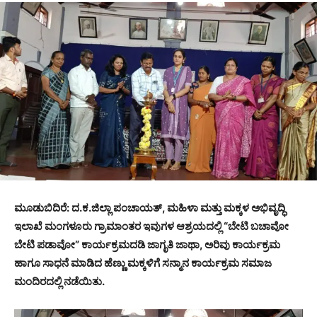
ಮೂಡುಬಿದಿರೆ: ದ.ಕ.ಜಿಲ್ಲಾ ಪಂಚಾಯತ್, ಮಹಿಳಾ ಮತ್ತು ಮಕ್ಕಳ ಅಭಿವೃದ್ಧಿ
ಇಲಾಖೆ ಮಂಗಳೂರು ಗ್ರಾಮಾಂತರ ಇವುಗಳ ಆಶ್ರಯದಲ್ಲಿ “ಬೇಟಿ ಬಚಾವೋ
ಬೇಟಿ ಪಡಾವೋ” ಕಾರ್ಯಕ್ರಮದಡಿ ಜಾಗೃತಿ ಜಾಥಾ, ಅರಿವು ಕಾರ್ಯಕ್ರಮ
ಹಾಗೂ ಸಾಧನೆ ಮಾಡಿದ ಹೆಣ್ಣು ಮಕ್ಕಳಿಗೆ ಸನ್ಮಾನ ಕಾರ್ಯಕ್ರಮ ಸಮಾಜ
ಮಂದಿರದಲ್ಲಿ ನಡೆಯಿತು.