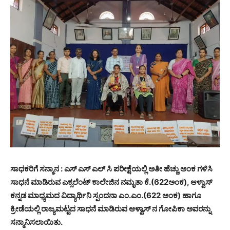
ಸಾಧಕರಿಗೆ ಸನ್ಮಾನ : ಎಸ್ ಎಸ್ ಎಲ್ ಸಿ ಪರೀಕ್ಷೆಯಲ್ಲಿ ಅತೀ ಹೆಚ್ಚು ಅಂಕ ಗಳಿಸಿ
ಸಾಧನೆ ಮಾಡಿರುವ ಎಕ್ಸಲೆಂಟ್ ಕಾಲೇಜಿನ ನಮೃತಾ ಕೆ.(622ಅಂಕ), ಆಳ್ವಾಸ್
ಕನ್ನಡ ಮಾಧ್ಯಮದ ವಿದ್ಯಾರ್ಥಿನಿ ಸ್ಪಂದನಾ ಎಂ.ಎಂ.(622 ಅಂಕ) ಹಾಗೂ
ಕ್ರೀಡೆಯಲ್ಲಿ ರಾಜ್ಯಮಟ್ಟದ ಸಾಧನೆ ಮಾಡಿರುವ ಆಳ್ವಾಸ್ ನ ಗೋಪಿಕಾ ಅವರನ್ನು
ಸನ್ಮಾನಿಸಲಾಯಿತು.