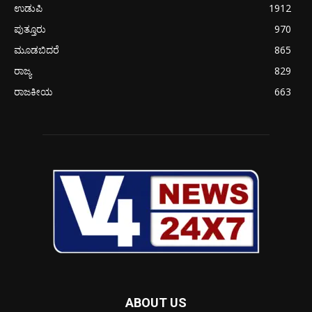
ಉಡುಪಿ
1912
ಪುತ್ತೂರು
970
ಮೂಡಬಿದರೆ
865
ರಾಜ್ಯ
829
ರಾಜಕೀಯ
663
ABOUT US