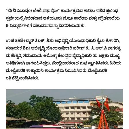
“ಬೇಟಿ ಬಚಾವೋ ಬೇಟಿ ಪಢಾವೋ” ಕಾರ್ಯಕ್ರಮದ ಕುರಿತು ನಡೆದ ಪ್ರಬಂಧ
ಸ್ಪರ್ಧೆಯಲ್ಲಿ ವಿಜೇತರಾದ ಅಳಿಯೂರು ಪ.ಪೂ ಕಾಲೇಜು ಮತ್ತು ಪ್ರೌಢಶಾಲೆಯ
9 ವಿದ್ಯಾರ್ಥಿಗಳಿಗೆ ಬಹುಮಾನವನ್ನು ವಿತರಿಸಲಾಯಿತು.
ಉಪ ತಹಶೀಲ್ದಾರ್ ತಿಲಕ್, ಶಿಶು ಅಭಿವೃದ್ಧಿ ಯೋಜನಾಧಿಕಾರಿ ಶೈಲಾ ಕೆ.ಕಾರಿಗಿ,
ಸಹಾಯಕ ಶಿಶು ಅಭಿವೃದ್ಧಿ ಯೋಜನಾಧಿಕಾರಿ ಹರೀಶ್ ಕೆ., ಸಿ.ಆರ್.ಪಿ ನಾಗರತ್ನ,
ಮಹೇಶ್ವರಿ, ಸಮುದಾಯ ಆರೋಗ್ಯ ಕೇಂದ್ರದ ವೈದ್ಯಾಧಿಕಾರಿ ಡಾ.ಅಕ್ಷತಾ ಮುಖ್ಯ
ಅತಿಥಿಗಳಾಗಿ ಭಾಗವಹಿಸಿದ್ದರು. ಮೇಲ್ವಿಚಾರಕರಾದ ಶುಭ ಸ್ವಾಗತಿಸಿದರು. ಹಿರಿಯ
ಮೇಲ್ವಿಚಾರಕಿ ಕಾತ್ಯಾಯಿನಿ ಕಾರ್ಯಕ್ರಮ ನಿರೂಪಿಸಿದರು.ಮೇಲ್ವಿಚಾರಕಿ
ರತಿ ಶೆಟ್ಟಿ ವಂದಿಸಿದರು.