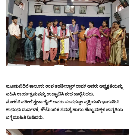
ಮೂಡುಬಿದಿರೆ ತಾಲೂಕು ಉಪ ತಹಶೀಲ್ದಾರ್ ರಾಮ್ ಅವರು ಅಧ್ಯಕ್ಷತೆಯನ್ನು
ವಹಿಸಿ ಕಾರ್ಯಕ್ರಮವನ್ನು ಉದ್ಘಾಟಿಸಿ ಶುಭ ಹಾರೈಸಿದರು.
ನೋಟರಿ ವಕೀಲೆ ಶ್ವೇತಾ ಜೈನ್ ಅವರು ಸಂಪನ್ಮೂಲ ವ್ಯಕ್ತಿಯಾಗಿ ಭಾಗವಹಿಸಿ
ಕಾನೂನು ದುರ್ಬಳಕೆ, ಕೌಟುಂಬಿಕ ಸಮಸ್ಯೆ ಹಾಗೂ ಹೆಣ್ಣು ಮಕ್ಕಳ ಜಾಗೃತಿಯ
ಬಗ್ಗೆ ಮಾಹಿತಿ ನೀಡಿದರು.