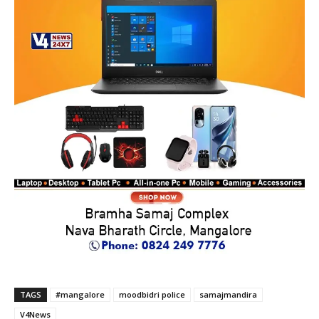
TAGS
#mangalore
moodbidri police
samajmandira
V4News