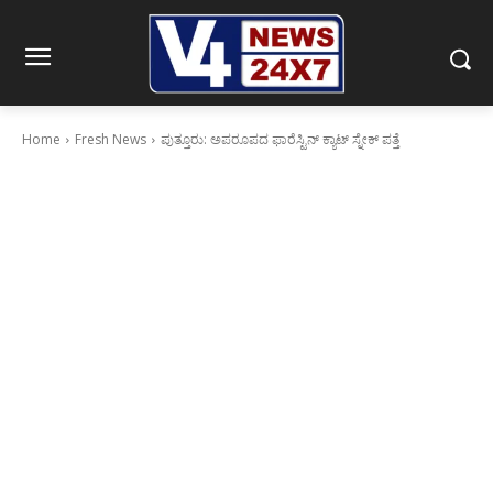
Home
Fresh News
ಪುತ್ತೂರು: ಅಪರೂಪದ ಫಾರೆಸ್ಟಿನ್ ಕ್ಯಾಟ್ ಸ್ನೇಕ್ ಪತ್ತೆ