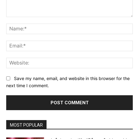
Comment:
Na
Ema
Web
Save my name, email, and website in this browser for the
next time I comment.
MOST POPULAR