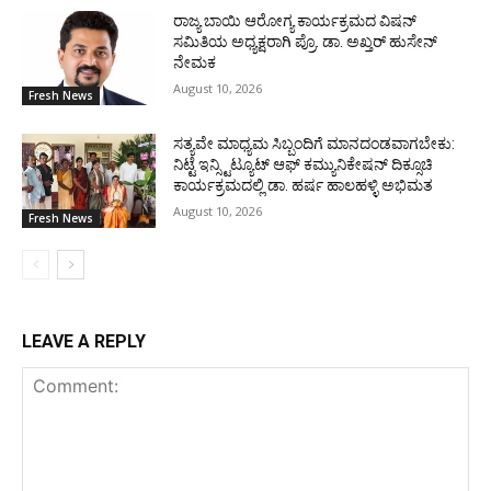
ರಾಜ್ಯ ಬಾಯಿ ಆರೋಗ್ಯ ಕಾರ್ಯಕ್ರಮದ ವಿಷನ್
ಸಮಿತಿಯ ಅಧ್ಯಕ್ಷರಾಗಿ ಪ್ರೊ. ಡಾ. ಅಖ್ತರ್ ಹುಸೇನ್
ನೇಮಕ
August 10, 2026
Fresh News
ಸತ್ಯವೇ ಮಾಧ್ಯಮ ಸಿಬ್ಬಂದಿಗೆ ಮಾನದಂಡವಾಗಬೇಕು:
ನಿಟ್ಟೆ ಇನ್ಸ್ಟಿಟ್ಯೂಟ್ ಆಫ್ ಕಮ್ಯುನಿಕೇಷನ್ ದಿಕ್ಸೂಚಿ
ಕಾರ್ಯಕ್ರಮದಲ್ಲಿ ಡಾ. ಹರ್ಷ ಹಾಲಹಳ್ಳಿ ಅಭಿಮತ
August 10, 2026
Fresh News
LEAVE A REPLY