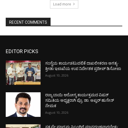
Load more
RECENT COMMENTS
EDITOR PICKS
ಸಂಸ್ಥೆಯ ಕಾರ್ಯಚಟುವಟಿಕೆ ದಾಖಲೀಕರಣ ಅಗತ್ಯ-
ಕ್ರೀಡಾ ಇಲಾಖೆಯ ಉಪ ನಿರ್ದೇಶಕ ಪ್ರದೀಪ್ ಡಿಸೋಜಾ
August 10, 2026
ರಾಜ್ಯ ಬಾಯಿ ಆರೋಗ್ಯ ಕಾರ್ಯಕ್ರಮದ ವಿಷನ್
ಸಮಿತಿಯ ಅಧ್ಯಕ್ಷರಾಗಿ ಪ್ರೊ. ಡಾ. ಅಖ್ತರ್ ಹುಸೇನ್
ನೇಮಕ
August 10, 2026
ಸತ್ಯವೇ ಮಾಧ್ಯಮ ಸಿಬ್ಬಂದಿಗೆ ಮಾನದಂಡವಾಗಬೇಕು: