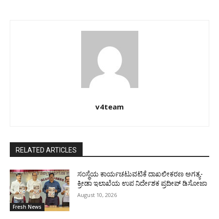
v4team
RELATED ARTICLES
ಸಂಸ್ಥೆಯ ಕಾರ್ಯಚಟುವಟಿಕೆ ದಾಖಲೀಕರಣ ಅಗತ್ಯ-
ಕ್ರೀಡಾ ಇಲಾಖೆಯ ಉಪ ನಿರ್ದೇಶಕ ಪ್ರದೀಪ್ ಡಿಸೋಜಾ
August 10, 2026
Fresh News