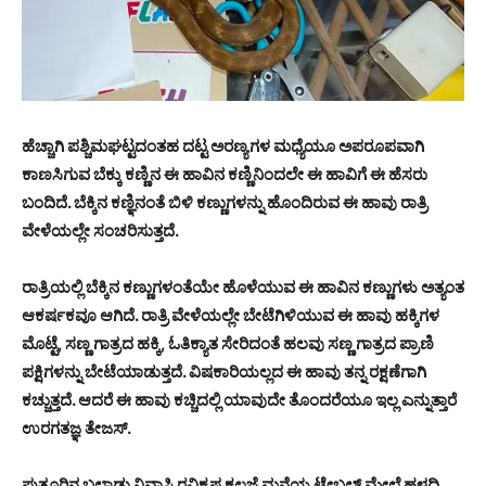
ಹೆಚ್ಚಾಗಿ ಪಶ್ಚಿಮಘಟ್ಟದಂತಹ ದಟ್ಟ ಅರಣ್ಯಗಳ ಮಧ್ಯೆಯೂ ಅಪರೂಪವಾಗಿ
ಕಾಣಸಿಗುವ ಬೆಕ್ಕು ಕಣ್ಣಿನ ಈ ಹಾವಿನ ಕಣ್ಣಿನಿಂದಲೇ ಈ ಹಾವಿಗೆ ಈ ಹೆಸರು
ಬಂದಿದೆ. ಬೆಕ್ಕಿನ ಕಣ್ಞಿನಂತೆ ಬಿಳಿ ಕಣ್ಣುಗಳನ್ನು ಹೊಂದಿರುವ ಈ ಹಾವು ರಾತ್ರಿ
ವೇಳೆಯಲ್ಲೇ ಸಂಚರಿಸುತ್ತದೆ.
ರಾತ್ರಿಯಲ್ಲಿ ಬೆಕ್ಕಿನ ಕಣ್ಣುಗಳಂತೆಯೇ ಹೊಳೆಯುವ ಈ ಹಾವಿನ ಕಣ್ಣುಗಳು ಅತ್ಯಂತ
ಆಕರ್ಷಕವೂ ಆಗಿದೆ. ರಾತ್ರಿ ವೇಳೆಯಲ್ಲೇ ಬೇಟೆಗಿಳಿಯುವ ಈ ಹಾವು ಹಕ್ಕಿಗಳ
ಮೊಟ್ಟೆ, ಸಣ್ಣ ಗಾತ್ರದ ಹಕ್ಕಿ, ಓತಿಕ್ಯಾತ ಸೇರಿದಂತೆ ಹಲವು ಸಣ್ಣ ಗಾತ್ರದ ಪ್ರಾಣಿ
ಪಕ್ಷಿಗಳನ್ನು ಬೇಟೆಯಾಡುತ್ತದೆ. ವಿಷಕಾರಿಯಲ್ಲದ ಈ ಹಾವು ತನ್ನ ರಕ್ಷಣೆಗಾಗಿ
ಕಚ್ಚುತ್ತದೆ. ಆದರೆ ಈ ಹಾವು ಕಚ್ಚಿದಲ್ಲಿ ಯಾವುದೇ ತೊಂದರೆಯೂ ಇಲ್ಲ ಎನ್ನುತ್ತಾರೆ
ಉರಗತಜ್ಞ ತೇಜಸ್.
ಪುತ್ತೂರಿನ ಬಲ್ನಾಡು ನಿವಾಸಿ ರವಿಕೃಷ್ಣ ಕಲ್ಲಜೆ ಮನೆಯ ಟೇಬಲ್ ಮೇಲೆ ಹಳದಿ