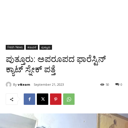
Fresh News
ಕರಾವಳಿ
ಪುತ್ತೂರು
ಪುತ್ತೂರು: ಅಪರೂಪದ ಫಾರೆಸ್ಟಿನ್
ಕ್ಯಾಟ್ ಸ್ನೇಕ್ ಪತ್ತೆ
By
v4team
September 21, 2023
50
0