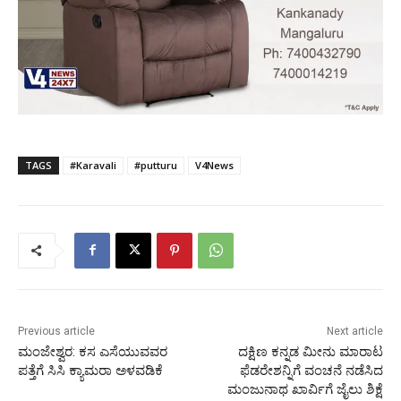
TAGS
#Karavali
#putturu
V4News
Previous article
Next article
ಮಂಜೇಶ್ವರ: ಕಸ ಎಸೆಯುವವರ
ದಕ್ಷಿಣ ಕನ್ನಡ ಮೀನು ಮಾರಾಟ
ಪತ್ತೆಗೆ ಸಿಸಿ ಕ್ಯಾಮರಾ ಅಳವಡಿಕೆ
ಫೆಡರೇಶನ್ನಿಗೆ ವಂಚನೆ ನಡೆಸಿದ
ಮಂಜುನಾಥ ಖಾರ್ವಿಗೆ ಜೈಲು ಶಿಕ್ಷೆ