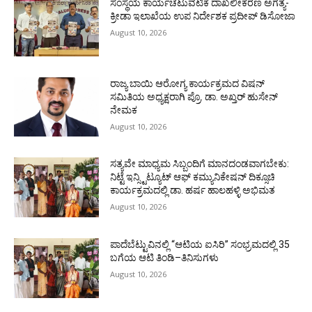
ಸಂಸ್ಥೆಯ ಕಾರ್ಯಚಟುವಟಿಕೆ ದಾಖಲೀಕರಣ ಅಗತ್ಯ-
ಕ್ರೀಡಾ ಇಲಾಖೆಯ ಉಪ ನಿರ್ದೇಶಕ ಪ್ರದೀಪ್ ಡಿಸೋಜಾ
August 10, 2026
ರಾಜ್ಯ ಬಾಯಿ ಆರೋಗ್ಯ ಕಾರ್ಯಕ್ರಮದ ವಿಷನ್
ಸಮಿತಿಯ ಅಧ್ಯಕ್ಷರಾಗಿ ಪ್ರೊ. ಡಾ. ಅಖ್ತರ್ ಹುಸೇನ್
ನೇಮಕ
August 10, 2026
ಸತ್ಯವೇ ಮಾಧ್ಯಮ ಸಿಬ್ಬಂದಿಗೆ ಮಾನದಂಡವಾಗಬೇಕು:
ನಿಟ್ಟೆ ಇನ್ಸ್ಟಿಟ್ಯೂಟ್ ಆಫ್ ಕಮ್ಯುನಿಕೇಷನ್ ದಿಕ್ಸೂಚಿ
ಕಾರ್ಯಕ್ರಮದಲ್ಲಿ ಡಾ. ಹರ್ಷ ಹಾಲಹಳ್ಳಿ ಅಭಿಮತ
August 10, 2026
ಪಾದೆಬೆಟ್ಟುವಿನಲ್ಲಿ “ಆಟಿಯ ಐಸಿರಿ’’ ಸಂಭ್ರಮದಲ್ಲಿ 35
ಬಗೆಯ ಆಟಿ ತಿಂಡಿ–ತಿನಿಸುಗಳು
August 10, 2026