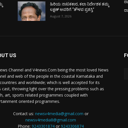
ರಾ
್ಮ
ಹಿರಿಯ ನಾಟಕಕಾರ, ಕಲಾ ನಿರ್ದೇಶಕ ತಮ್ಮ
ಲಕ್ಷಣ್ ಅವರಿಗೆ “ತೌಳವ ಪ್ರಶಸ್ತಿ”
ರ
August 7, 2026
OUT US
F
ews Channel and V4news.Com being the most loved News
nel and web of the people in the coastal Karnataka and
 countries and worldwide; which is well accepted for its
 cast, throwing light over the pressing problems such as
th, art, sports related programmes coupled with
rtainment oriented programmes.
Contact us:
newsv4media@gmail.com
or
newsv4media8@gmail.com
Phone:
9243301874
or
9243306874