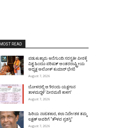
MOST READ
ಪಡುಕುತ್ಯಾರು ಆನೆಗುಂದಿ ಸರಸ್ವತೀ ಪೀಠಕ್ಕೆ
ವಿಶ್ವ ಹಿಂದೂ ಪರಿಷತ್ ಅಂತರರಾಷ್ಟ್ರೀಯ
ಅಧ್ಯಕ್ಷ ಅಲೋಕ್ ಕುಮಾರ್ ಭೇಟಿ
August 7, 2026
ಬೋಳದಲ್ಲಿ ಆ.9ರಂದು ಯಕ್ಷಗಾನ
ತಾಳಮದ್ದಳೆ ‘ವೀರಮಣಿ ಕಾಳಗ’
August 7, 2026
ಹಿರಿಯ ನಾಟಕಕಾರ, ಕಲಾ ನಿರ್ದೇಶಕ ತಮ್ಮ
ಲಕ್ಷಣ್ ಅವರಿಗೆ “ತೌಳವ ಪ್ರಶಸ್ತಿ”
August 7, 2026