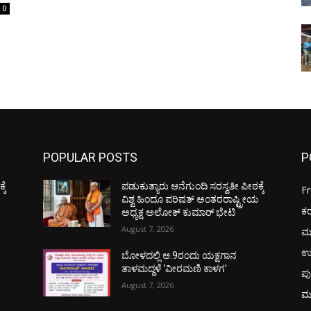
0
POPULAR POSTS
P
ಕೆ
ಪಡುಕುತ್ಯಾರು ಆನೆಗುಂದಿ ಸರಸ್ವತೀ ಪೀಠಕ್ಕೆ
F
ಯ
ವಿಶ್ವ ಹಿಂದೂ ಪರಿಷತ್ ಅಂತರರಾಷ್ಟ್ರೀಯ
ಕ
ಅಧ್ಯಕ್ಷ ಅಲೋಕ್ ಕುಮಾರ್ ಭೇಟಿ
August 7, 2026
ಮ
ಉ
ಬೋಳದಲ್ಲಿ ಆ.9ರಂದು ಯಕ್ಷಗಾನ
ತಾಳಮದ್ದಳೆ ‘ವೀರಮಣಿ ಕಾಳಗ’
ಪು
August 7, 2026
ಮ