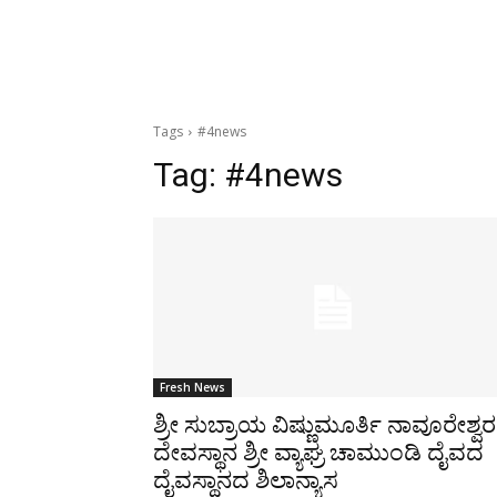
Tags
#4news
Tag:
#4news
Fresh News
ಶ್ರೀ ಸುಬ್ರಾಯ ವಿಷ್ಣುಮೂರ್ತಿ ನಾವೂರೇಶ್ವರ
ದೇವಸ್ಥಾನ ಶ್ರೀ ವ್ಯಾಘ್ರ ಚಾಮುಂಡಿ ದೈವದ
ದೈವಸ್ಥಾನದ ಶಿಲಾನ್ಯಾಸ