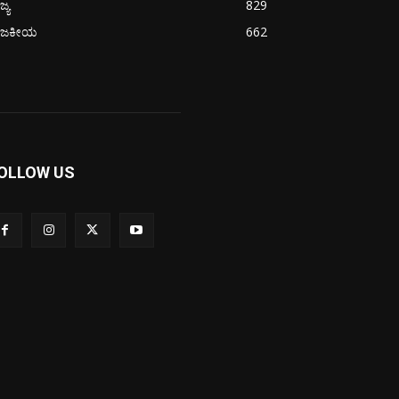
ಜ್ಯ
829
ಾಜಕೀಯ
662
OLLOW US