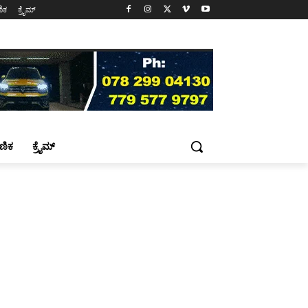
ಷಣಿಕ
ಕ್ರೈಮ್
್ಷಣಿಕ
ಕ್ರೈಮ್