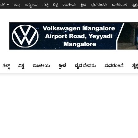
ಾವಳಿ
ರಾಜ್ಯ
ರಾಷ್ಟ್ರೀಯ
ಗಲ್ಫ್
ವಿಶ್ವ
ರಾಜಕೀಯ
ಕ್ರೀಡೆ
ದೈವ ದೇವರು
ಮನರಂಜನೆ
ಶೈಕ್
ಗಲ್ಫ್
ವಿಶ್ವ
ರಾಜಕೀಯ
ಕ್ರೀಡೆ
ದೈವ ದೇವರು
ಮನರಂಜನೆ
ಶೈಕ