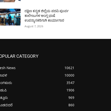
ದಕ್ಷಿಣ ಕನ್ನಡ ಜಿಲ್ಲೆಯ ಪದವಿ ಪೂರ್ವ
ಕಾಲೇಜುಗಳ ಆಂಗ್ಲ ಭಾಷೆ
ಉಪನ್ಯಾಸಕರಿಗಾಗಿ ಕಾರ್ಯಾಗಾರ
August 7, 2026
OPULAR CATEGORY
resh News
10621
ರಾವಳಿ
10000
ಂಗಳೂರು
3547
ಡುಪಿ
1906
ತ್ತೂರು
969
ೂಡಬಿದರೆ
860