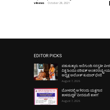
v4news
-
October 28, 2021
EDITOR PICKS
ಪಡುಕುತ್ಯಾರು ಆನೆಗುಂದಿ ಸರಸ್ವತೀ ಪೀಠಕ್
ವಿಶ್ವ ಹಿಂದೂ ಪರಿಷತ್ ಅಂತರರಾಷ್ಟ್ರೀ
ಅಧ್ಯಕ್ಷ ಅಲೋಕ್ ಕುಮಾರ್ ಭೇಟಿ
August 7, 2026
ಬೋಳದಲ್ಲಿ ಆ.9ರಂದು ಯಕ್ಷಗಾನ
ತಾಳಮದ್ದಳೆ ‘ವೀರಮಣಿ ಕಾಳಗ’
August 7, 2026