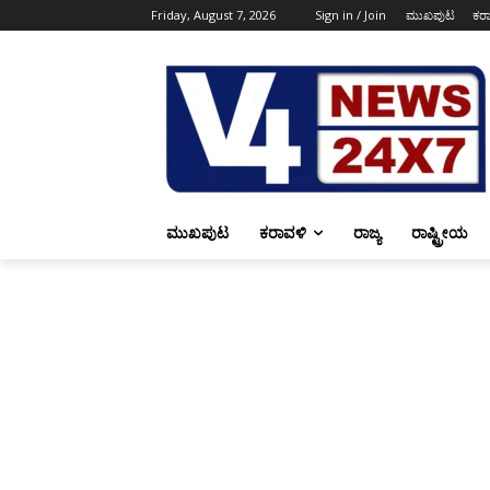
Friday, August 7, 2026
Sign in / Join
ಮುಖಪುಟ
ಕರ
ಮುಖಪುಟ
ಕರಾವಳಿ
ರಾಜ್ಯ
ರಾಷ್ಟ್ರೀಯ