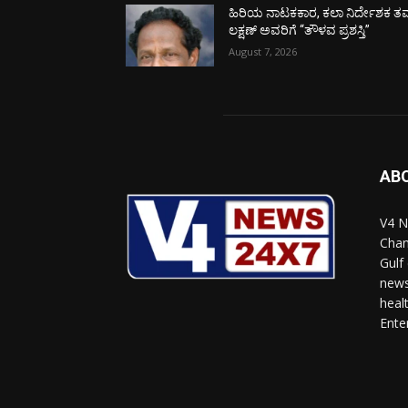
ಹಿರಿಯ ನಾಟಕಕಾರ, ಕಲಾ ನಿರ್ದೇಶಕ ತಮ
ಲಕ್ಷಣ್ ಅವರಿಗೆ “ತೌಳವ ಪ್ರಶಸ್ತಿ”
August 7, 2026
AB
V4 N
Chan
Gulf
news
heal
Ente