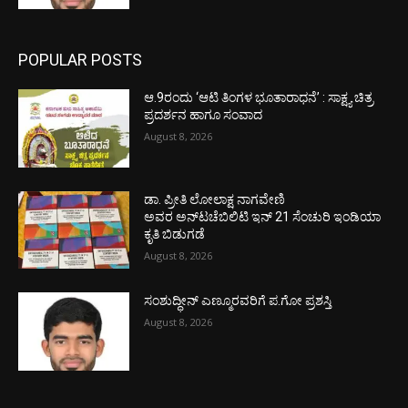
POPULAR POSTS
ಆ.9ರಂದು ‘ಆಟಿ ತಿಂಗಳ ಭೂತಾರಾಧನೆ’ : ಸಾಕ್ಷ್ಯ ಚಿತ್ರ
ಪ್ರದರ್ಶನ ಹಾಗೂ ಸಂವಾದ
August 8, 2026
ಡಾ. ಪ್ರೀತಿ ಲೋಲಾಕ್ಷ ನಾಗವೇಣಿ
ಅವರ ಅನ್‌ಟಚೆಬಿಲಿಟಿ ಇನ್ 21 ಸೆಂಚುರಿ ಇಂಡಿಯಾ
ಕೃತಿ ಬಿಡುಗಡೆ
August 8, 2026
ಸಂಶುದ್ಧೀನ್ ಎಣ್ಮೂರವರಿಗೆ ಪ.ಗೋ ಪ್ರಶಸ್ತಿ
August 8, 2026