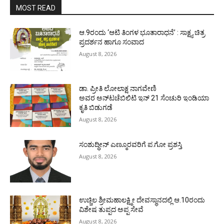
MOST READ
ಆ.9ರಂದು ‘ಆಟಿ ತಿಂಗಳ ಭೂತಾರಾಧನೆ’ : ಸಾಕ್ಷ್ಯ ಚಿತ್ರ
ಪ್ರದರ್ಶನ ಹಾಗೂ ಸಂವಾದ
August 8, 2026
ಡಾ. ಪ್ರೀತಿ ಲೋಲಾಕ್ಷ ನಾಗವೇಣಿ
ಅವರ ಅನ್‌ಟಚೆಬಿಲಿಟಿ ಇನ್ 21 ಸೆಂಚುರಿ ಇಂಡಿಯಾ
ಕೃತಿ ಬಿಡುಗಡೆ
August 8, 2026
ಸಂಶುದ್ಧೀನ್ ಎಣ್ಮೂರವರಿಗೆ ಪ.ಗೋ ಪ್ರಶಸ್ತಿ
August 8, 2026
ಉಚ್ಚಿಲ ಶ್ರೀಮಹಾಲಕ್ಷ್ಮೀ ದೇವಸ್ಥಾನದಲ್ಲಿ ಆ.10ರಂದು
ವಿಶೇಷ ತುಪ್ಪದ ಅಪ್ಪ ಸೇವೆ
August 8, 2026