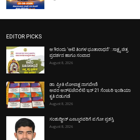
EDITOR PICKS
ಆ.9ರಂದು ‘ಆಟಿ ತಿಂಗಳ ಭೂತಾರಾಧನೆ’ : ಸಾಕ್ಷ್ಯ ಚಿತ್ರ
ಪ್ರದರ್ಶನ ಹಾಗೂ ಸಂವಾದ
August 8, 2026
ಡಾ. ಪ್ರೀತಿ ಲೋಲಾಕ್ಷ ನಾಗವೇಣಿ
ಅವರ ಅನ್‌ಟಚೆಬಿಲಿಟಿ ಇನ್ 21 ಸೆಂಚುರಿ ಇಂಡಿಯಾ
ಕೃತಿ ಬಿಡುಗಡೆ
August 8, 2026
ಸಂಶುದ್ಧೀನ್ ಎಣ್ಮೂರವರಿಗೆ ಪ.ಗೋ ಪ್ರಶಸ್ತಿ
August 8, 2026