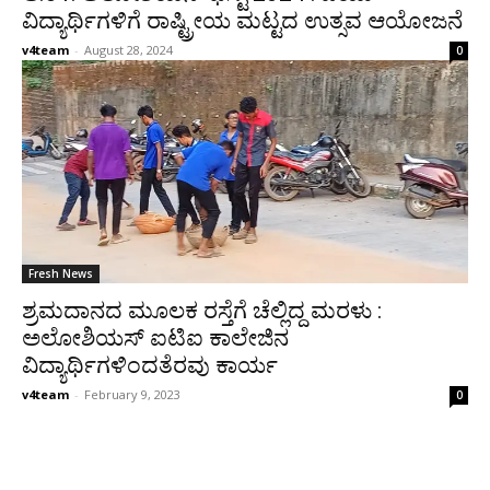
ವಿದ್ಯಾರ್ಥಿಗಳಿಗೆ ರಾಷ್ಟ್ರೀಯ ಮಟ್ಟದ ಉತ್ಸವ ಆಯೋಜನೆ
v4team
-
August 28, 2024
0
Fresh News
ಶ್ರಮದಾನದ ಮೂಲಕ ರಸ್ತೆಗೆ ಚೆಲ್ಲಿದ್ದ ಮರಳು :
ಅಲೋಶಿಯಸ್ ಐಟಿಐ ಕಾಲೇಜಿನ
ವಿದ್ಯಾರ್ಥಿಗಳಿಂದತೆರವು ಕಾರ್ಯ
v4team
-
February 9, 2023
0