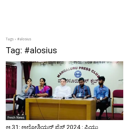
Tags
#alosius
Tag:
#alosius
Fresh News
ಆ.31: ಅಲೋಶಿಯನ್ ಫೆಸ್ಟ್ 2024 : ಪಿಯು