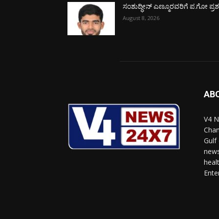
ಸಂಶುದ್ಧೀನ್ ಎಣ್ಮೂರವರಿಗೆ ಪ.ಗೋ ಪ್ರಶಸ್
August 8, 2026
AB
V4 N
Chan
Gulf
news
heal
Ente