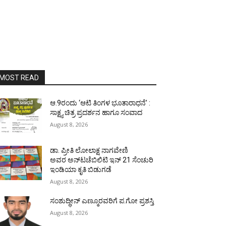
MOST READ
ಆ.9ರಂದು ‘ಆಟಿ ತಿಂಗಳ ಭೂತಾರಾಧನೆ’ :
ಸಾಕ್ಷ್ಯ ಚಿತ್ರ ಪ್ರದರ್ಶನ ಹಾಗೂ ಸಂವಾದ
August 8, 2026
ಡಾ. ಪ್ರೀತಿ ಲೋಲಾಕ್ಷ ನಾಗವೇಣಿ
ಅವರ ಅನ್‌ಟಚೆಬಿಲಿಟಿ ಇನ್ 21 ಸೆಂಚುರಿ
ಇಂಡಿಯಾ ಕೃತಿ ಬಿಡುಗಡೆ
August 8, 2026
ಸಂಶುದ್ಧೀನ್ ಎಣ್ಮೂರವರಿಗೆ ಪ.ಗೋ ಪ್ರಶಸ್ತಿ
August 8, 2026