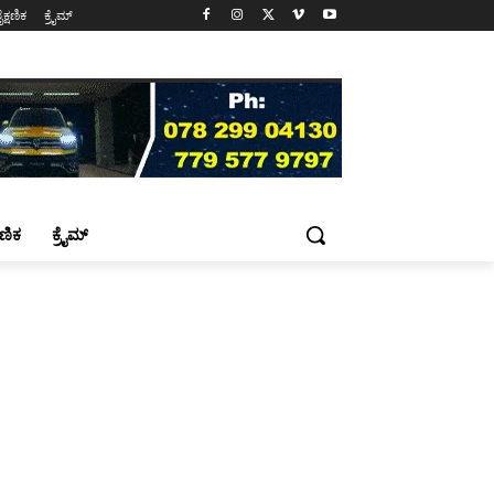
ೈಕ್ಷಣಿಕ
ಕ್ರೈಮ್
್ಷಣಿಕ
ಕ್ರೈಮ್