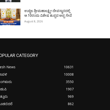
ಉಚ್ಚಿಲ ಶ್ರೀಮಹಾಲಕ್ಷ್ಮೀ ದೇವಸ್ಥಾನದಲ್ಲಿ
ಆ.10ರಂದು ವಿಶೇಷ ತುಪ್ಪದ ಅಪ್ಪ ಸೇವೆ
August 8, 2026
OPULAR CATEGORY
resh News
10631
ರಾವಳಿ
10008
ಂಗಳೂರು
3550
ಡುಪಿ
1907
ತ್ತೂರು
969
ೂಡಬಿದರೆ
862