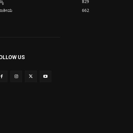
ಜ್ಯ
829
ಾಜಕೀಯ
662
OLLOW US