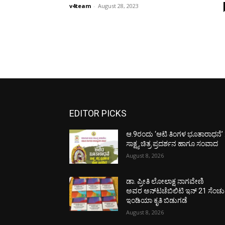
v4team
-
August 28, 2023
EDITOR PICKS
ಆ.9ರಂದು ‘ಆಟಿ ತಿಂಗಳ ಭೂತಾರಾಧನೆ’ 
ಸಾಕ್ಷ್ಯ ಚಿತ್ರ ಪ್ರದರ್ಶನ ಹಾಗೂ ಸಂವಾದ
August 8, 2026
ಡಾ. ಪ್ರೀತಿ ಲೋಲಾಕ್ಷ ನಾಗವೇಣಿ
ಅವರ ಅನ್‌ಟಚೆಬಿಲಿಟಿ ಇನ್ 21 ಸೆಂಚು
ಇಂಡಿಯಾ ಕೃತಿ ಬಿಡುಗಡೆ
August 8, 2026