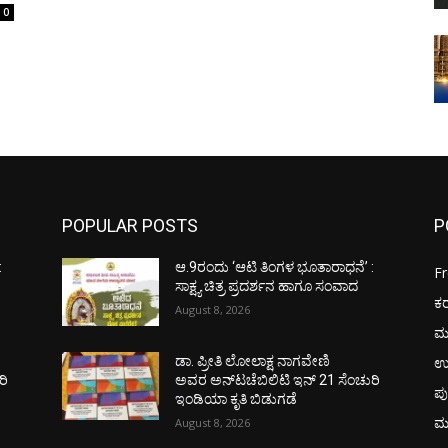
0
POPULAR POSTS
P
:
ಆ.9ರಂದು ‘ಆಟಿ ತಿಂಗಳ ಭೂತಾರಾಧನೆ’ :
F
ಸಾಕ್ಷ್ಯ ಚಿತ್ರ ಪ್ರದರ್ಶನ ಹಾಗೂ ಸಂವಾದ
ಕ
August 8, 2026
ಮ
ಉ
ಡಾ. ಪ್ರೀತಿ ಲೋಲಾಕ್ಷ ನಾಗವೇಣಿ
ರಿ
ಅವರ ಅನ್‌ಟಚೆಬಿಲಿಟಿ ಇನ್ 21 ಸೆಂಚುರಿ
ಪು
ಇಂಡಿಯಾ ಕೃತಿ ಬಿಡುಗಡೆ
ಮ
August 8, 2026