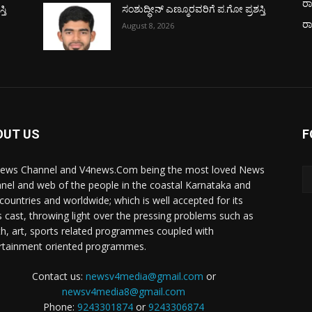
ರಾ
ತಿ
ಸಂಶುದ್ಧೀನ್ ಎಣ್ಮೂರವರಿಗೆ ಪ.ಗೋ ಪ್ರಶಸ್ತಿ
ರ
August 8, 2026
OUT US
F
ews Channel and V4news.Com being the most loved News
nel and web of the people in the coastal Karnataka and
 countries and worldwide; which is well accepted for its
 cast, throwing light over the pressing problems such as
th, art, sports related programmes coupled with
rtainment oriented programmes.
Contact us:
newsv4media@gmail.com
or
newsv4media8@gmail.com
Phone:
9243301874
or
9243306874