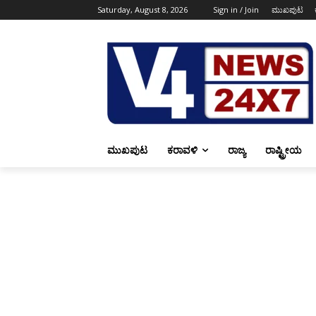
Saturday, August 8, 2026
Sign in / Join
ಮುಖಪುಟ
ಮುಖಪುಟ
ಕರಾವಳಿ
ರಾಜ್ಯ
ರಾಷ್ಟ್ರೀಯ