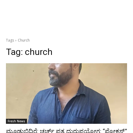
Tags
Church
Tag:
church
Fresh News
ಮೂಡುಬಿದಿರೆ: ಚರ್ಚ್ ಪತ್ರ ದುರುಪಯೋಗ: “ಫೋಕಸ್”