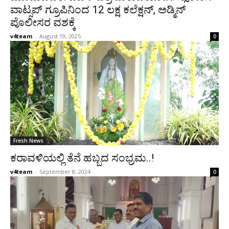
ವಾಟ್ಸಪ್ ಗ್ರೂಪಿನಿಂದ 12 ಲಕ್ಷ ಕಲೆಕ್ಷನ್, ಅಡ್ಮಿನ್
ಪೊಲೀಸರ ವಶಕ್ಕೆ
v4team
-
August 19, 2025
0
Fresh News
ಕರಾವಳಿಯಲ್ಲಿ ತೆನೆ ಹಬ್ಬದ ಸಂಭ್ರಮ..!
v4team
-
September 8, 2024
0