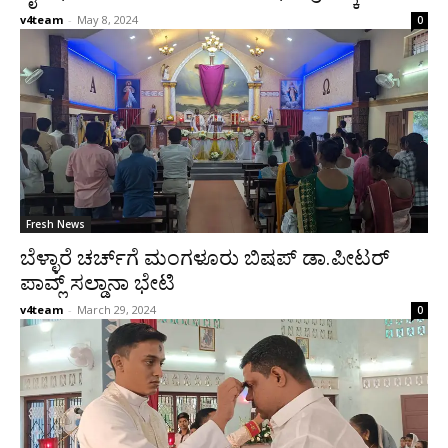
v4team
-
May 8, 2024
0
Fresh News
ಬೆಳ್ಳಾರೆ ಚರ್ಚ್‌ಗೆ ಮಂಗಳೂರು ಬಿಷಪ್ ಡಾ.ಪೀಟರ್
ಪಾವ್ಲ್ ಸಲ್ಡಾನಾ ಭೇಟಿ
v4team
-
March 29, 2024
0