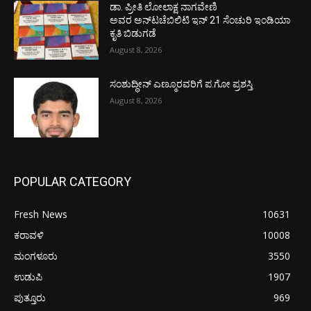
ಡಾ. ಪ್ರೀತಿ ಲೋಲಾಕ್ಷ ನಾಗವೇಣಿ
ಅವರ ಅನ್‌ಟಚೆಬಿಲಿಟಿ ಇನ್ 21 ಸೆಂಚುರಿ ಇಂಡಿಯಾ
ಕೃತಿ ಬಿಡುಗಡೆ
August 8, 2026
ಸಂಶುದ್ಧೀನ್ ಎಣ್ಮೂರವರಿಗೆ ಪ.ಗೋ ಪ್ರಶಸ್ತಿ
August 8, 2026
POPULAR CATEGORY
Fresh News
10631
ಕರಾವಳಿ
10008
ಮಂಗಳೂರು
3550
ಉಡುಪಿ
1907
ಪುತ್ತೂರು
969