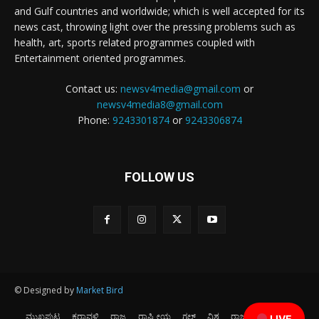
and Gulf countries and worldwide; which is well accepted for its
news cast, throwing light over the pressing problems such as
health, art, sports related programmes coupled with
Entertainment oriented programmes.
Contact us:
newsv4media@gmail.com
or
newsv4media8@gmail.com
Phone:
9243301874
or
9243306874
FOLLOW US
© Designed by
Market Bird
ಮುಖಪುಟ
ಕರಾವಳಿ
ರಾಜ್ಯ
ರಾಷ್ಟ್ರೀಯ
ಗಲ್ಫ್
ವಿಶ್ವ
ರಾಜಕೀಯ
ಕ್ರೀಡೆ
LIVE