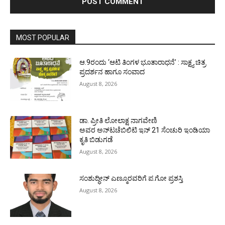
MOST POPULAR
ಆ.9ರಂದು ‘ಆಟಿ ತಿಂಗಳ ಭೂತಾರಾಧನೆ’ : ಸಾಕ್ಷ್ಯ ಚಿತ್ರ
ಪ್ರದರ್ಶನ ಹಾಗೂ ಸಂವಾದ
August 8, 2026
ಡಾ. ಪ್ರೀತಿ ಲೋಲಾಕ್ಷ ನಾಗವೇಣಿ
ಅವರ ಅನ್‌ಟಚೆಬಿಲಿಟಿ ಇನ್ 21 ಸೆಂಚುರಿ ಇಂಡಿಯಾ
ಕೃತಿ ಬಿಡುಗಡೆ
August 8, 2026
ಸಂಶುದ್ಧೀನ್ ಎಣ್ಮೂರವರಿಗೆ ಪ.ಗೋ ಪ್ರಶಸ್ತಿ
August 8, 2026