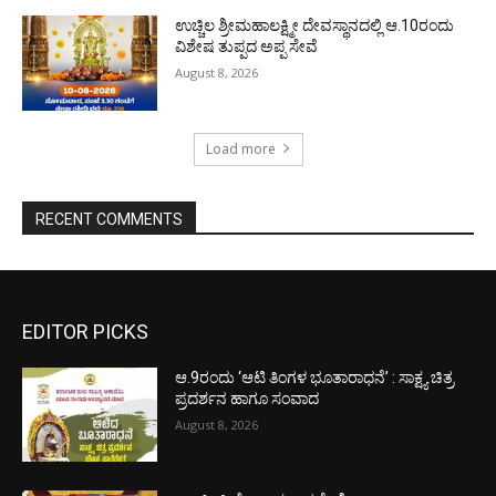
ಉಚ್ಚಿಲ ಶ್ರೀಮಹಾಲಕ್ಷ್ಮೀ ದೇವಸ್ಥಾನದಲ್ಲಿ ಆ.10ರಂದು
ವಿಶೇಷ ತುಪ್ಪದ ಅಪ್ಪ ಸೇವೆ
August 8, 2026
Load more
RECENT COMMENTS
EDITOR PICKS
ಆ.9ರಂದು ‘ಆಟಿ ತಿಂಗಳ ಭೂತಾರಾಧನೆ’ : ಸಾಕ್ಷ್ಯ ಚಿತ್ರ
ಪ್ರದರ್ಶನ ಹಾಗೂ ಸಂವಾದ
August 8, 2026