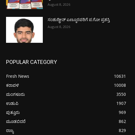
August 8, 2026
ಸಂಶುದ್ಧೀನ್ ಎಣ್ಮೂರವರಿಗೆ ಪ.ಗೋ ಪ್ರಶಸ್ತಿ
August 8, 2026
POPULAR CATEGORY
Fresh News
10631
ಕರಾವಳಿ
10008
ಮಂಗಳೂರು
3550
ಉಡುಪಿ
1907
ಪುತ್ತೂರು
969
ಮೂಡಬಿದರೆ
862
ರಾಜ್ಯ
829