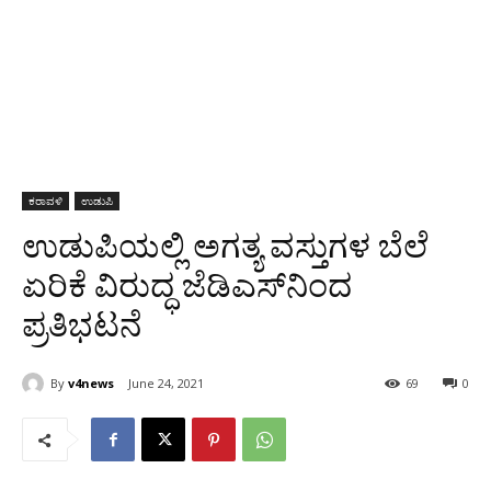
ಕರಾವಳಿ
ಉಡುಪಿ
ಉಡುಪಿಯಲ್ಲಿ ಅಗತ್ಯ ವಸ್ತುಗಳ ಬೆಲೆ
ಏರಿಕೆ ವಿರುದ್ಧ ಜೆಡಿಎಸ್‌ನಿಂದ
ಪ್ರತಿಭಟನೆ
By
v4news
June 24, 2021
69
0