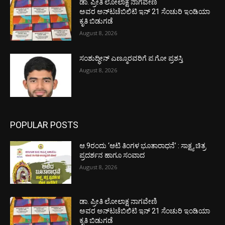
ಡಾ. ಪ್ರೀತಿ ಲೋಲಾಕ್ಷ ನಾಗವೇಣಿ
ಅವರ ಅನ್‌ಟಚೆಬಿಲಿಟಿ ಇನ್ 21 ಸೆಂಚುರಿ ಇಂಡಿಯಾ
ಕೃತಿ ಬಿಡುಗಡೆ
August 8, 2026
ಸಂಶುದ್ಧೀನ್ ಎಣ್ಮೂರವರಿಗೆ ಪ.ಗೋ ಪ್ರಶಸ್ತಿ
August 8, 2026
POPULAR POSTS
ಆ.9ರಂದು ‘ಆಟಿ ತಿಂಗಳ ಭೂತಾರಾಧನೆ’ : ಸಾಕ್ಷ್ಯ ಚಿತ್ರ
ಪ್ರದರ್ಶನ ಹಾಗೂ ಸಂವಾದ
August 8, 2026
ಡಾ. ಪ್ರೀತಿ ಲೋಲಾಕ್ಷ ನಾಗವೇಣಿ
ಅವರ ಅನ್‌ಟಚೆಬಿಲಿಟಿ ಇನ್ 21 ಸೆಂಚುರಿ ಇಂಡಿಯಾ
ಕೃತಿ ಬಿಡುಗಡೆ