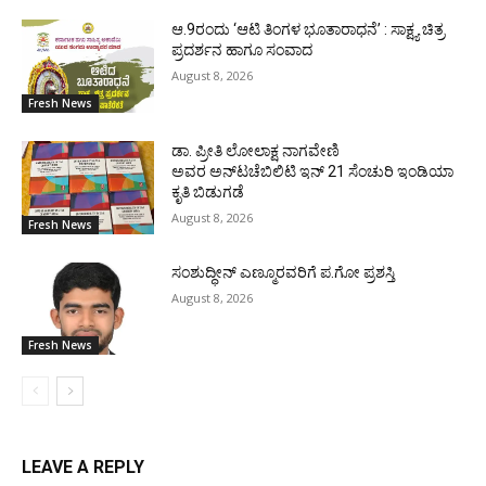
ಆ.9ರಂದು ‘ಆಟಿ ತಿಂಗಳ ಭೂತಾರಾಧನೆ’ : ಸಾಕ್ಷ್ಯ ಚಿತ್ರ
ಪ್ರದರ್ಶನ ಹಾಗೂ ಸಂವಾದ
August 8, 2026
Fresh News
ಡಾ. ಪ್ರೀತಿ ಲೋಲಾಕ್ಷ ನಾಗವೇಣಿ
ಅವರ ಅನ್‌ಟಚೆಬಿಲಿಟಿ ಇನ್ 21 ಸೆಂಚುರಿ ಇಂಡಿಯಾ
ಕೃತಿ ಬಿಡುಗಡೆ
August 8, 2026
Fresh News
ಸಂಶುದ್ಧೀನ್ ಎಣ್ಮೂರವರಿಗೆ ಪ.ಗೋ ಪ್ರಶಸ್ತಿ
August 8, 2026
Fresh News
LEAVE A REPLY