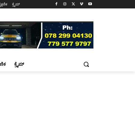
ೈಕ್ಷಣಿಕ
ಕ್ರೈಮ್
್ಷಣಿಕ
ಕ್ರೈಮ್