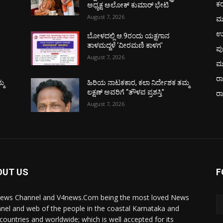
ಕ
ಅಧ್ಯಕ್ಷ ಅಲೋಕ್ ಕುಮಾರ್ ಭೇಟಿ
August 7, 2026
ಮ
ಉ
ಬೋಳದಲ್ಲಿ ಆ.9ರಂದು ಯಕ್ಷಗಾನ
ತಾಳಮದ್ದಳೆ ‘ವೀರಮಣಿ ಕಾಳಗ’
ಪು
August 7, 2026
ಮ
ರಾ
್ಮ
ಹಿರಿಯ ನಾಟಕಕಾರ, ಕಲಾ ನಿರ್ದೇಶಕ ತಮ್ಮ
ಲಕ್ಷಣ್ ಅವರಿಗೆ “ತೌಳವ ಪ್ರಶಸ್ತಿ”
ರ
August 7, 2026
OUT US
F
ews Channel and V4news.Com being the most loved News
nel and web of the people in the coastal Karnataka and
 countries and worldwide; which is well accepted for its