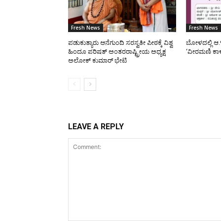
Fresh News
Fresh News
ಪಡುಕುತ್ಯಾರು ಆನೆಗುಂದಿ ಸರಸ್ವತೀ ಪೀಠಕ್ಕೆ ವಿಶ್ವ
ಬೋಳದಲ್ಲಿ ಆ.
ಹಿಂದೂ ಪರಿಷತ್ ಅಂತರರಾಷ್ಟ್ರೀಯ ಅಧ್ಯಕ್ಷ
‘ವೀರಮಣಿ ಕಾ
ಅಲೋಕ್ ಕುಮಾರ್ ಭೇಟಿ
LEAVE A REPLY