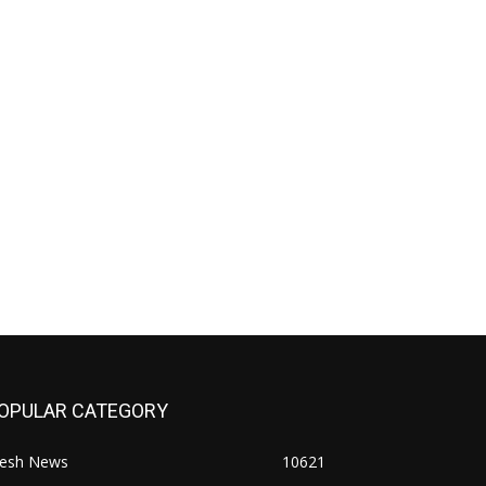
OPULAR CATEGORY
resh News
10621