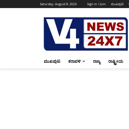
Saturday, August 8, 2026
Sign in / Join
ಮುಖಪುಟ
ಮುಖಪುಟ
ಕರಾವಳಿ
ರಾಜ್ಯ
ರಾಷ್ಟ್ರೀಯ