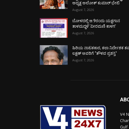
ಅಧ್ಯಕ್ಷ ಅಲೋಕ್ ಕುಮಾರ್ ಭೇಟಿ
August 7, 2026
ಬೋಳದಲ್ಲಿ ಆ.9ರಂದು ಯಕ್ಷಗಾನ
ತಾಳಮದ್ದಳೆ ‘ವೀರಮಣಿ ಕಾಳಗ’
August 7, 2026
ಹಿರಿಯ ನಾಟಕಕಾರ, ಕಲಾ ನಿರ್ದೇಶಕ ತಮ
ಲಕ್ಷಣ್ ಅವರಿಗೆ “ತೌಳವ ಪ್ರಶಸ್ತಿ”
August 7, 2026
AB
V4 N
Chan
Gulf