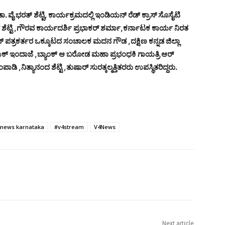
ೈ ಭರತ್ ಶೆಟ್ಟಿ, ಕಾರ್ಯಕ್ರಮದಲ್ಲಿ ಇಂಡಿಯನ್ ರೆಡ್ ಕ್ರಾಸ್ ಸೊಸೈಟಿ
 ಶೆಟ್ಟಿ ,ಗೌರವ ಕಾರ್ಯದರ್ಶಿ ಪ್ರಭಾಕರ್ ಶರ್ಮಾ,ಕರ್ನಾಟಕ ಕಾರ್ಯ ನಿರತ
 ಪತ್ರಕರ್ತರ ಒಕ್ಕೂಟದ ಸಂಚಾಲಕ ಮದನ ಗೌಡ ,ದಕ್ಷಿಣ ಕನ್ನಡ ಜಿಲ್ಲಾ
ಾಯಕ್ ಇಂದಾಜೆ ,ಬ್ಯಾಂಕ್ ಆ ಬರೋಡ ಮಹಾ ಪ್ರಭಂಧಕಿ ಗಾಯತ್ರಿ ಆರ್
ಾಡಿ ,ನಿತ್ಯಾನಂದ ಶೆಟ್ಟಿ ,ತುಷಾರ್ ಸುರತ್ಕಲ್ಮತ್ತಿತರರು ಉಪಸ್ಥಿತರಿದ್ದರು.
news karnataka
#v4stream
V4News
Next article