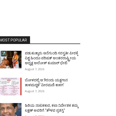
MOST POPULAR
ಪಡುಕುತ್ಯಾರು ಆನೆಗುಂದಿ ಸರಸ್ವತೀ ಪೀಠಕ್ಕೆ
ವಿಶ್ವ ಹಿಂದೂ ಪರಿಷತ್ ಅಂತರರಾಷ್ಟ್ರೀಯ
ಅಧ್ಯಕ್ಷ ಅಲೋಕ್ ಕುಮಾರ್ ಭೇಟಿ
August 7, 2026
ಬೋಳದಲ್ಲಿ ಆ.9ರಂದು ಯಕ್ಷಗಾನ
ತಾಳಮದ್ದಳೆ ‘ವೀರಮಣಿ ಕಾಳಗ’
August 7, 2026
ಹಿರಿಯ ನಾಟಕಕಾರ, ಕಲಾ ನಿರ್ದೇಶಕ ತಮ್ಮ
ಲಕ್ಷಣ್ ಅವರಿಗೆ “ತೌಳವ ಪ್ರಶಸ್ತಿ”