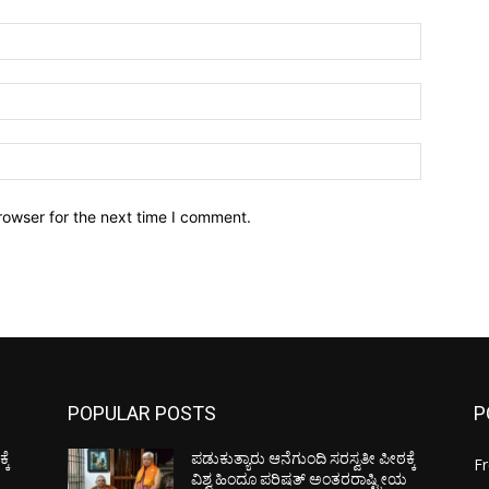
Name:*
Email:*
Website:
rowser for the next time I comment.
POPULAR POSTS
P
ಕೆ
ಪಡುಕುತ್ಯಾರು ಆನೆಗುಂದಿ ಸರಸ್ವತೀ ಪೀಠಕ್ಕೆ
F
ಯ
ವಿಶ್ವ ಹಿಂದೂ ಪರಿಷತ್ ಅಂತರರಾಷ್ಟ್ರೀಯ