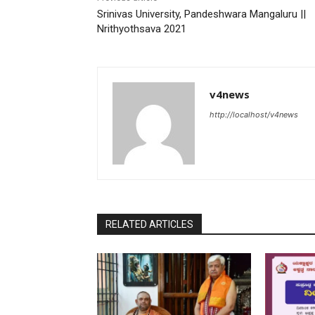
Srinivas University, Pandeshwara Mangaluru ||
Nrithyothsava 2021
v4news
http://localhost/v4news
RELATED ARTICLES