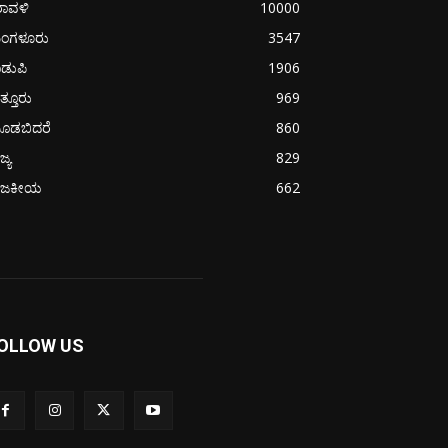
ರಾವಳಿ
10000
ಂಗಳೂರು
3547
ಡುಪಿ
1906
ತ್ತೂರು
969
ೂಡಬಿದರೆ
860
ಜ್ಯ
829
ಾಜಕೀಯ
662
OLLOW US