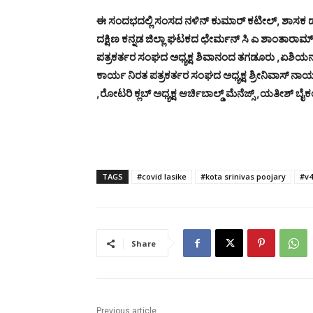
ಈ ಸಂದಭದಲ್ಲಿ ಸಂಸದ ನಳಿನ್ ಕುಮಾರ್ ಕಟೀಲ್, ಶಾಸಕ ಡಾ. ವ
ದಕ್ಷಿಣ ಕನ್ನಡ ಜಿಲ್ಲಾ ಘಟಕದ ಛೇರ್ಮನ್ ಸಿ ಎ ಶಾಂತಾರಾಮ್
ಪತ್ರಕರ್ತರ ಸಂಘದ ಅಧ್ಯಕ್ಷ ಶಿವಾನಂದ ತಗಡೂರು ,ಏಶಿಯನ್
ಕಾರ್ಯ ನಿರತ ಪತ್ರಕರ್ತರ ಸಂಘದ ಅಧ್ಯಕ್ಷ ಶ್ರೀನಿವಾಸ್ ನ
,ರೋಟರಿ ಕ್ಲಬ್ ಅಧ್ಯಕ್ಷ ಆರ್ಚಿಬಾಲ್ಡ್ ಮೆನೆಜ್ಸ್ ,ಯತೀಶ್ ಬೈಕಂಪ
TAGS
#covid lasike
#kota srinivas poojary
#v4
Share
Previous article