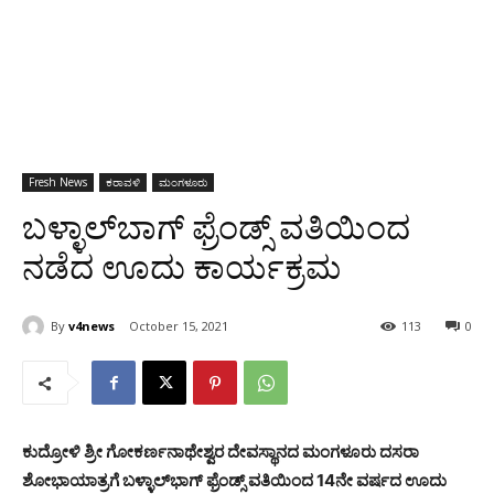
Fresh News
ಕರಾವಳಿ
ಮಂಗಳೂರು
ಬಳ್ಳಾಲ್‍ಬಾಗ್ ಫ್ರೆಂಡ್ಸ್ ವತಿಯಿಂದ
ನಡೆದ ಊದು ಕಾರ್ಯಕ್ರಮ
By
v4news
October 15, 2021
113
0
ಕುದ್ರೋಳಿ ಶ್ರೀ ಗೋಕರ್ಣನಾಥೇಶ್ವರ ದೇವಸ್ಥಾನದ ಮಂಗಳೂರು ದಸರಾ
ಶೋಭಾಯಾತ್ರಗೆ ಬಳ್ಳಾಲ್‍ಭಾಗ್ ಫ್ರೆಂಡ್ಸ್ ವತಿಯಿಂದ 14ನೇ ವರ್ಷದ ಊದು