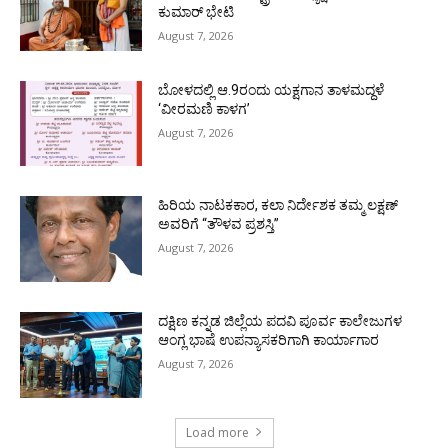
ಕುಮಾರ್ ಭೇಟಿ
August 7, 2026
ಬೋಳದಲ್ಲಿ ಆ.9ರಂದು ಯಕ್ಷಗಾನ ತಾಳಮದ್ದಳೆ
‘ವೀರಮಣಿ ಕಾಳಗ’
August 7, 2026
ಹಿರಿಯ ನಾಟಕಕಾರ, ಕಲಾ ನಿರ್ದೇಶಕ ತಮ್ಮ ಲಕ್ಷಣ್
ಅವರಿಗೆ “ತೌಳವ ಪ್ರಶಸ್ತಿ”
August 7, 2026
ದಕ್ಷಿಣ ಕನ್ನಡ ಜಿಲ್ಲೆಯ ಪದವಿ ಪೂರ್ವ ಕಾಲೇಜುಗಳ
ಆಂಗ್ಲ ಭಾಷೆ ಉಪನ್ಯಾಸಕರಿಗಾಗಿ ಕಾರ್ಯಾಗಾರ
August 7, 2026
Load more