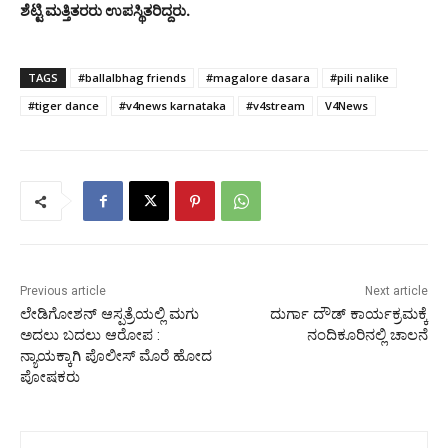
ಶೆಟ್ಟಿ ಮತ್ತಿತರರು ಉಪಸ್ಥಿತರಿದ್ದರು.
TAGS
#ballalbhag friends
#magalore dasara
#pili nalike
#tiger dance
#v4news karnataka
#v4stream
V4News
Previous article
Next article
ಲೇಡಿಗೋಶನ್ ಆಸ್ಪತ್ರೆಯಲ್ಲಿ ಮಗು
ದುರ್ಗಾ ದೌಡ್ ಕಾರ್ಯಕ್ರಮಕ್ಕೆ
ಅದಲು ಬದಲು ಆರೋಪ :
ನಂದಿಕೂರಿನಲ್ಲಿ ಚಾಲನೆ
ನ್ಯಾಯಕ್ಕಾಗಿ ಪೊಲೀಸ್ ಮೊರೆ ಹೋದ
ಪೋಷಕರು