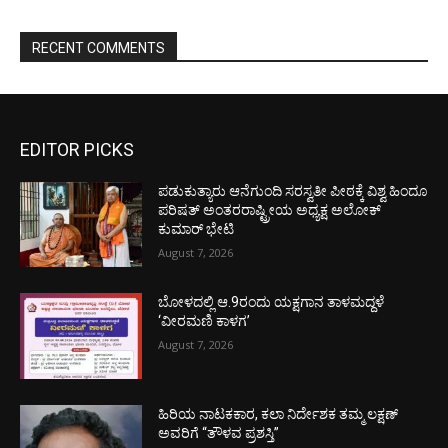
RECENT COMMENTS
EDITOR PICKS
ಪಡುಕುತ್ಯಾರು ಆನೆಗುಂದಿ ಸರಸ್ವತೀ ಪೀಠಕ್ಕೆ ವಿಶ್ವ ಹಿಂದೂ
ಪರಿಷತ್ ಅಂತರರಾಷ್ಟ್ರೀಯ ಅಧ್ಯಕ್ಷ ಅಲೋಕ್
ಕುಮಾರ್ ಭೇಟಿ
August 7, 2026
ಬೋಳದಲ್ಲಿ ಆ.9ರಂದು ಯಕ್ಷಗಾನ ತಾಳಮದ್ದಳೆ
‘ವೀರಮಣಿ ಕಾಳಗ’
August 7, 2026
ಹಿರಿಯ ನಾಟಕಕಾರ, ಕಲಾ ನಿರ್ದೇಶಕ ತಮ್ಮ ಲಕ್ಷಣ್
ಅವರಿಗೆ “ತೌಳವ ಪ್ರಶಸ್ತಿ”