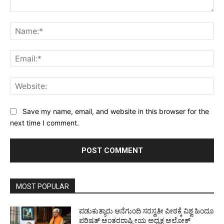
Comment:
Na
Ema
Web
Save my name, email, and website in this browser for the
next time I comment.
MOST POPULAR
ಪಡುಕುತ್ಯಾರು ಆನೆಗುಂದಿ ಸರಸ್ವತೀ ಪೀಠಕ್ಕೆ ವಿಶ್ವ ಹಿಂದೂ
ಪರಿಷತ್ ಅಂತರರಾಷ್ಟ್ರೀಯ ಅಧ್ಯಕ್ಷ ಅಲೋಕ್