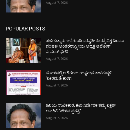
August 7, 2026
POPULAR POSTS
ಪಡುಕುತ್ಯಾರು ಆನೆಗುಂದಿ ಸರಸ್ವತೀ ಪೀಠಕ್ಕೆ ವಿಶ್ವ ಹಿಂದೂ
ಪರಿಷತ್ ಅಂತರರಾಷ್ಟ್ರೀಯ ಅಧ್ಯಕ್ಷ ಅಲೋಕ್
ಕುಮಾರ್ ಭೇಟಿ
August 7, 2026
ಬೋಳದಲ್ಲಿ ಆ.9ರಂದು ಯಕ್ಷಗಾನ ತಾಳಮದ್ದಳೆ
‘ವೀರಮಣಿ ಕಾಳಗ’
August 7, 2026
ಹಿರಿಯ ನಾಟಕಕಾರ, ಕಲಾ ನಿರ್ದೇಶಕ ತಮ್ಮ ಲಕ್ಷಣ್
ಅವರಿಗೆ “ತೌಳವ ಪ್ರಶಸ್ತಿ”
August 7, 2026