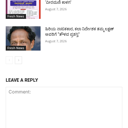
‘ವೀರಮಣಿ ಕಾಳಗ’
August 7, 2026
Fresh News
ಹಿರಿಯ ನಾಟಕಕಾರ, ಕಲಾ ನಿರ್ದೇಶಕ ತಮ್ಮ ಲಕ್ಷಣ್
ಅವರಿಗೆ “ತೌಳವ ಪ್ರಶಸ್ತಿ”
August 7, 2026
Fresh News
LEAVE A REPLY