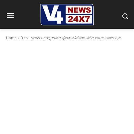
Home
Fresh News
ಬಳ್ಳಾಲ್‍ಬಾಗ್ ಫ್ರೆಂಡ್ಸ್ ವತಿಯಿಂದ ನಡೆದ ಊದು ಕಾರ್ಯಕ್ರಮ