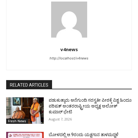
v4news
http://localhost/v4news
RELATED ARTICLES
ಪಡುಕುತ್ಯಾರು ಆನೆಗುಂದಿ ಸರಸ್ವತೀ ಪೀಠಕ್ಕೆ ವಿಶ್ವ ಹಿಂದೂ
ಪರಿಷತ್ ಅಂತರರಾಷ್ಟ್ರೀಯ ಅಧ್ಯಕ್ಷ ಅಲೋಕ್
ಕುಮಾರ್ ಭೇಟಿ
August 7, 2026
Fresh News
ಬೋಳದಲ್ಲಿ ಆ.9ರಂದು ಯಕ್ಷಗಾನ ತಾಳಮದ್ದಳೆ