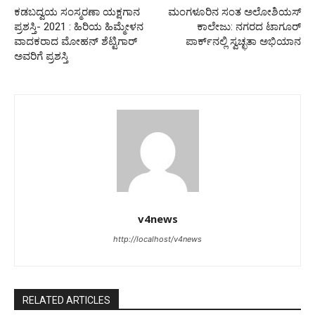
ಕಡಬದ್ವಯ ಸಂಸ್ಮರಣಾ ಯಕ್ಷಗಾನ
ಮಂಗಳೂರಿನ ಸಂತ ಅಲೋಶಿಯಸ್
ಪ್ರಶಸ್ತಿ- 2021 : ಹಿರಿಯ ಹಿಮ್ಮೇಳನ
ಕಾಲೇಜು: ನಗರದ ಟಾಗೂರ್
ವಾದಕರಾದ ಮೋಹನ್ ಶೆಟ್ಟಿಗಾರ್
ಪಾರ್ಕ್‌ನಲ್ಲಿ ಸ್ವಚ್ಛತಾ ಅಭಿಯಾನ
ಅವರಿಗೆ ಪ್ರಶಸ್ತಿ
v4news
http://localhost/v4news
RELATED ARTICLES