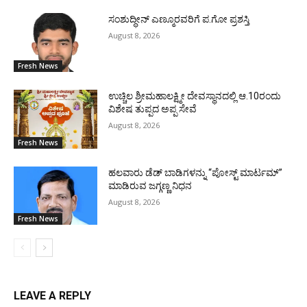
ಸಂಶುದ್ಧೀನ್ ಎಣ್ಮೂರವರಿಗೆ ಪ.ಗೋ ಪ್ರಶಸ್ತಿ
August 8, 2026
Fresh News
ಉಚ್ಚಿಲ ಶ್ರೀಮಹಾಲಕ್ಷ್ಮೀ ದೇವಸ್ಥಾನದಲ್ಲಿ ಆ.10ರಂದು
ವಿಶೇಷ ತುಪ್ಪದ ಅಪ್ಪ ಸೇವೆ
August 8, 2026
Fresh News
ಹಲವಾರು ಡೆಡ್ ಬಾಡಿಗಳನ್ನು “ಪೋಸ್ಟ್ ಮಾರ್ಟಮ್”
ಮಾಡಿರುವ ಜಗ್ಗಣ್ಣ ನಿಧನ
August 8, 2026
Fresh News
LEAVE A REPLY