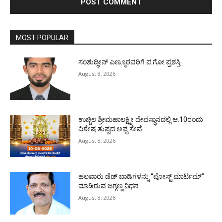
MOST POPULAR
ಸಂಶುದ್ಧೀನ್ ಎಣ್ಮೂರವರಿಗೆ ಪ.ಗೋ ಪ್ರಶಸ್ತಿ
August 8, 2026
ಉಚ್ಚಿಲ ಶ್ರೀಮಹಾಲಕ್ಷ್ಮೀ ದೇವಸ್ಥಾನದಲ್ಲಿ ಆ.10ರಂದು
ವಿಶೇಷ ತುಪ್ಪದ ಅಪ್ಪ ಸೇವೆ
August 8, 2026
ಹಲವಾರು ಡೆಡ್ ಬಾಡಿಗಳನ್ನು “ಪೋಸ್ಟ್ ಮಾರ್ಟಮ್”
ಮಾಡಿರುವ ಜಗ್ಗಣ್ಣ ನಿಧನ
August 8, 2026