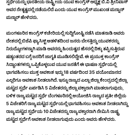
ಸ್ಪರ್ಧೆಯನ್ನು ಭಾರತೀಯ ರಾಷ್ಟ್ರೀಯ ಯುವ ಕಾಂಗ್ರೆಸ್ ಅಧ್ಯಕ್ಷ ಬಿ.ವಿ ಶ್ರೀನಿವಾಸ್
ಅವರ ನೇತೃತ್ವದಲ್ಲಿ ನಡೆಯಲಿದೆ ಎಂದು ಯುವ ಕಾಂಗ್ರೆಸ್ ಮುಖಂಡ ಮನ್ನಾನ್
ಮನ್ನಾರ್ ಹೇಳಿದರು.
ಮಂಗಳೂರಿನ ಕಾಂಗ್ರೆಸ್ ಕಚೇರಿಯಲ್ಲಿ ಸುದ್ದಿಗೋಷ್ಟಿ ನಡೆಸಿ ಮಾತನಾಡಿ ಅವರು
ದೇಶದಲ್ಲಿ ಬಿಜೆಪಿ ಫ್ಯಾಸಿಸ್ಟ್ ಆಡಳಿತದಿಂದ ಜನರು ಬೇಸತ್ತಿದ್ದು ಯುವಕರನ್ನು
ನಿರುದ್ಯೋಗಳನ್ನಾಗಿ ಮಾಡಿ ಅವರನ್ನು ಹಿಂದುತ್ವದ ಹೆಸರಲ್ಲಿ ದಿಕ್ಕು ತಪ್ಪಿಸುತ್ತಿರುವ
ಷಡ್ಯಂತರದ ಬಗ್ಗೆ ಜನರಿಗೆ ಜಾಗೃತಿ ಮೂಡಿಸಲಿದ್ದೇವೆ. ಈ ಪ್ರಯುಕ್ತ ಕಾಂಗ್ರೆಸ್
ಸಿದ್ಧಾಂತಗಳನ್ನು ಒಪ್ಪಿಕೊಳ್ಳಲುವ ಯುವ ಜನತೆಗೆ ಈ ಭಾಷಣ ಸ್ಪರ್ಧೆಯಲ್ಲಿ
ಭಾಗವಹಿಸಲು ಮುಕ್ತ ಅವಕಾಶ ಇದ್ದು 18 ವರ್ಷದಿಂದ 35 ವಯೋಮಾನದ
ಎಲ್ಲರಿಗೂ ಅವಕಾಶ ನೀಡಲಾಗಿದೆ. ಇನ್ನೂ ರಾಜ್ಯದ ಎಲ್ಲಾ ಜಿಲ್ಲಾ ಕೇಂದ್ರದಲ್ಲಿ ಜಿಲ್ಲಾ
ಮಟ್ಟದ ಸ್ಪರ್ಧೆ ಏರ್ಪಡಿಸಿ 5 ವಿಜೇತರನ್ನು ಜಿಲ್ಲಾ ವಕ್ತಾರಾಗಿ ಮಾಡಲಾಗುವುದು,
ಬಳಿಕ ರಾಜ್ಯ ಮಟ್ಟದ ಸ್ಪರ್ಧೆ ಬೆಂಗಳೂರಿನಲ್ಲಿ ಆಯೋಜಿಸಿ ರಾಜ್ಯದ ಪ್ರತೀ ಜಿಲ್ಲೆಯ
5 ವಿಜೇತರಿಗೆ ರಾಜ್ಯ ಮಟ್ಟದ ಸ್ಪರ್ಧೆಯಲ್ಲಿ ಭಾಗವಹಿಸಲು ಅವಕಾಶ ನೀಡಲಾಗಿದ್ದು
ರಾಜ್ಯ ಮಟ್ಟದ ಸ್ಪರ್ಧೆಯ 10 ವಿಜೇತರನ್ನು ರಾಜ್ಯ ವಕ್ತಾರರಾಗಿ ನೇಮಿಸಿ ರಾಷ್ಟ್ರ
ಮಟ್ಟದ ಸ್ಪರ್ಧೆಗೆ ಅವಕಾಶ ನೀಡಲಾಗುವುದು ಎಂದು ಅವರು ಹೇಳಿದರು.