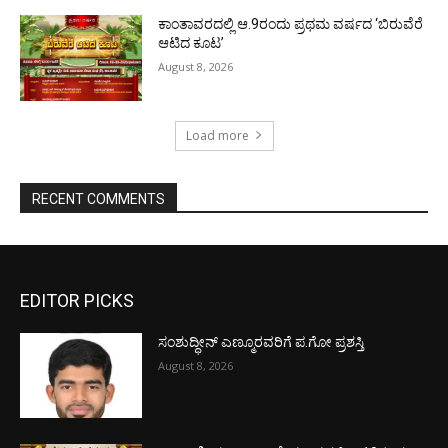
ಕಾಂತಾವರದಲ್ಲಿ ಆ.9ರಂದು ಪ್ರಥಮ ವರ್ಷದ ‘ಬಿರುವೆರೆ
ಆಟಿದ ಕೂಟ’
August 8, 2026
Load more
RECENT COMMENTS
EDITOR PICKS
ಸಂಶುದ್ಧೀನ್ ಎಣ್ಮೂರವರಿಗೆ ಪ.ಗೋ ಪ್ರಶಸ್ತಿ
August 8, 2026