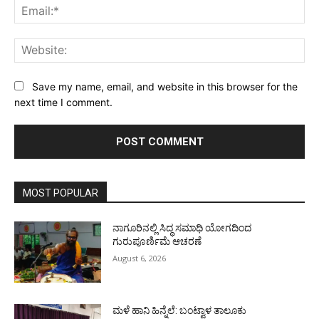
Ema
Web
Save my name, email, and website in this browser for the
next time I comment.
MOST POPULAR
ನಾಗೂರಿನಲ್ಲಿ ಸಿದ್ಧ ಸಮಾಧಿ ಯೋಗದಿಂದ
ಗುರುಪೂರ್ಣಿಮೆ ಆಚರಣೆ
August 6, 2026
ಮಳೆ ಹಾನಿ ಹಿನ್ನೆಲೆ: ಬಂಟ್ವಾಳ ತಾಲೂಕು