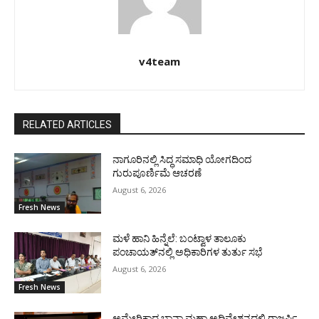
v4team
RELATED ARTICLES
ನಾಗೂರಿನಲ್ಲಿ ಸಿದ್ಧ ಸಮಾಧಿ ಯೋಗದಿಂದ
ಗುರುಪೂರ್ಣಿಮೆ ಆಚರಣೆ
August 6, 2026
Fresh News
ಮಳೆ ಹಾನಿ ಹಿನ್ನೆಲೆ: ಬಂಟ್ವಾಳ ತಾಲೂಕು
ಪಂಚಾಯತ್‌ನಲ್ಲಿ ಅಧಿಕಾರಿಗಳ ತುರ್ತು ಸಭೆ
August 6, 2026
Fresh News
ಅಮೇರಿಕಾದ ಬಾನಾ ಮಹಾ ಅಧಿವೇಶನದಲ್ಲಿ ರಾಜರ್ಷಿ