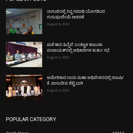
ನಾಗೂರಿನಲ್ಲಿ ಸಿದ್ಧ ಸಮಾಧಿ ಯೋಗದಿಂದ
ಗುರುಪೂರ್ಣಿಮೆ ಆಚರಣೆ
August 6, 2026
ಮಳೆ ಹಾನಿ ಹಿನ್ನೆಲೆ: ಬಂಟ್ವಾಳ ತಾಲೂಕು
ಪಂಚಾಯತ್‌ನಲ್ಲಿ ಅಧಿಕಾರಿಗಳ ತುರ್ತು ಸಭೆ
August 6, 2026
ಅಮೇರಿಕಾದ ಬಾನಾ ಮಹಾ ಅಧಿವೇಶನದಲ್ಲಿ ರಾಜರ್ಷಿ
ಕೆ. ವಾಸುದೇವ ಶೆಟ್ಟಿ ಭಾಗಿ
August 6, 2026
POPULAR CATEGORY