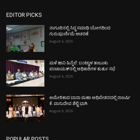
EDITOR PICKS
ನಾಗೂರಿನಲ್ಲಿ ಸಿದ್ಧ ಸಮಾಧಿ ಯೋಗದಿಂದ
ಗುರುಪೂರ್ಣಿಮೆ ಆಚರಣೆ
August 6, 2026
ಮಳೆ ಹಾನಿ ಹಿನ್ನೆಲೆ: ಬಂಟ್ವಾಳ ತಾಲೂಕು
ಪಂಚಾಯತ್‌ನಲ್ಲಿ ಅಧಿಕಾರಿಗಳ ತುರ್ತು ಸಭೆ
August 6, 2026
ಅಮೇರಿಕಾದ ಬಾನಾ ಮಹಾ ಅಧಿವೇಶನದಲ್ಲಿ ರಾಜರ್ಷಿ
ಕೆ. ವಾಸುದೇವ ಶೆಟ್ಟಿ ಭಾಗಿ
August 6, 2026
POPULAR POSTS