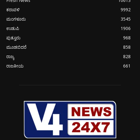
Fresh News
10613
ಕರಾವಳಿ
9992
ಮಂಗಳೂರು
3545
ಉಡುಪಿ
1906
ಪುತ್ತೂರು
968
ಮೂಡಬಿದರೆ
858
ರಾಜ್ಯ
828
ರಾಜಕೀಯ
661