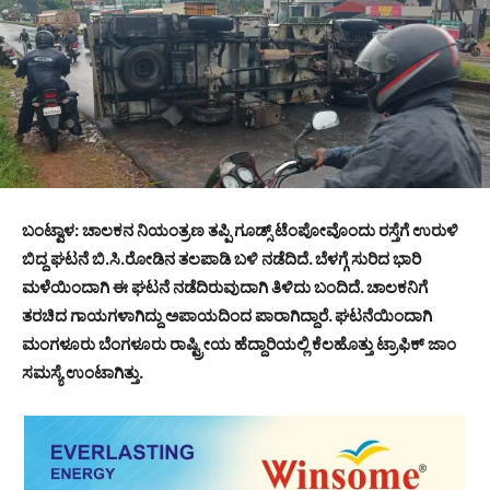
ಬಂಟ್ವಾಳ: ಚಾಲಕನ ನಿಯಂತ್ರಣ ತಪ್ಪಿ ಗೂಡ್ಸ್ ಟೆಂಪೋವೊಂದು ರಸ್ತೆಗೆ ಉರುಳಿ
ಬಿದ್ದ ಘಟನೆ ಬಿ.ಸಿ.ರೋಡಿನ ತಲಪಾಡಿ ಬಳಿ ನಡೆದಿದೆ. ಬೆಳಗ್ಗೆ ಸುರಿದ ಭಾರಿ
ಮಳೆಯಿಂದಾಗಿ ಈ ಘಟನೆ ನಡೆದಿರುವುದಾಗಿ ತಿಳಿದು ಬಂದಿದೆ. ಚಾಲಕನಿಗೆ
ತರಚಿದ ಗಾಯಗಳಾಗಿದ್ದು ಅಪಾಯದಿಂದ ಪಾರಾಗಿದ್ದಾರೆ. ಘಟನೆಯಿಂದಾಗಿ
ಮಂಗಳೂರು ಬೆಂಗಳೂರು ರಾಷ್ಟ್ರೀಯ ಹೆದ್ದಾರಿಯಲ್ಲಿ ಕೆಲಹೊತ್ತು ಟ್ರಾಫಿಕ್ ಜಾಂ
ಸಮಸ್ಯೆ ಉಂಟಾಗಿತ್ತು.