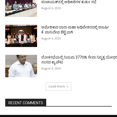
ಪಂಚಾಯತ್‌ನಲ್ಲಿ ಅಧಿಕಾರಿಗಳ ತುರ್ತು ಸಭೆ
August 6, 2026
ಅಮೇರಿಕಾದ ಬಾನಾ ಮಹಾ ಅಧಿವೇಶನದಲ್ಲಿ ರಾಜರ್ಷಿ
ಕೆ. ವಾಸುದೇವ ಶೆಟ್ಟಿ ಭಾಗಿ
August 6, 2026
ಲೋಕಸಭೆಯಲ್ಲಿ ನಿಯಮ 377ರಡಿ ಸೇವಾ ನಿವೃತ್ತ ಯೋಧರ ಪ
ಸಂಸದ ಕ್ಯಾ.ಚೌಟ
August 6, 2026
Load more
RECENT COMMENTS