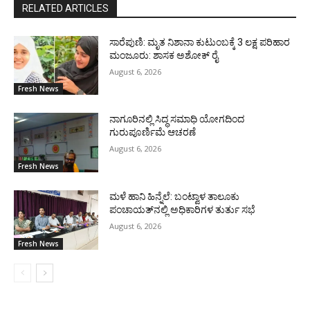
RELATED ARTICLES
ಸಾರೆಪುಣಿ: ಮೃತ ನಿಶಾನಾ ಕುಟುಂಬಕ್ಕೆ 3 ಲಕ್ಷ ಪರಿಹಾರ
ಮಂಜೂರು: ಶಾಸಕ ಅಶೋಕ್ ರೈ
August 6, 2026
Fresh News
ನಾಗೂರಿನಲ್ಲಿ ಸಿದ್ಧ ಸಮಾಧಿ ಯೋಗದಿಂದ
ಗುರುಪೂರ್ಣಿಮೆ ಆಚರಣೆ
August 6, 2026
Fresh News
ಮಳೆ ಹಾನಿ ಹಿನ್ನೆಲೆ: ಬಂಟ್ವಾಳ ತಾಲೂಕು
ಪಂಚಾಯತ್‌ನಲ್ಲಿ ಅಧಿಕಾರಿಗಳ ತುರ್ತು ಸಭೆ
August 6, 2026
Fresh News