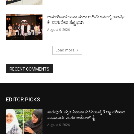
ಅಮೇರಿಕಾದ ಬಾನಾ ಮಹಾ ಅಧಿವೇಶನದಲ್ಲಿ ರಾಜರ್ಷಿ
ಕೆ. ವಾಸುದೇವ ಶೆಟ್ಟಿ ಭಾಗಿ
August 6, 2026
Load more
RECENT COMMENTS
EDITOR PICKS
ಸಾರೆಪುಣಿ: ಮೃತ ನಿಶಾನಾ ಕುಟುಂಬಕ್ಕೆ 3 ಲಕ್ಷ ಪರಿಹಾರ
ಮಂಜೂರು: ಶಾಸಕ ಅಶೋಕ್ ರೈ
August 6, 2026