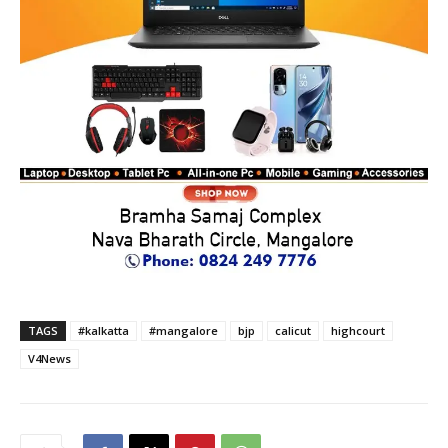
TAGS
#kalkatta
#mangalore
bjp
calicut
highcourt
V4News