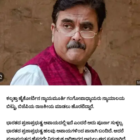
ಕಲ್ಕತ್ತಾ ಹೈಕೋರ್ಟಿನ ನ್ಯಾಯಮೂರ್ತಿ ಗಂಗೋಪಾಧ್ಯಾಯರು ನ್ಯಾಯಾಲಯ
ಬಿಟ್ಟು, ಬಿಜೆಪಿಯ ರಾಜಕೀಯ ಮಾಡಲು ಹೊರಟಿದ್ದಾರೆ.
ಭಾರತದ ಪ್ರಜಾಪ್ರಭುತ್ವ ಅಪಾಯದಲ್ಲಿ ಇದೆ ಎಂದರೆ ಅದು ಪೂರ್ಣ ಸುಳ್ಳಲ್ಲ.
ಭಾರತದ ಪ್ರಜಾಪ್ರಭುತ್ವ ಹಲವು ಅಪಾಯಗಳಿಂದ ಪಾರಾಗಿ ಬಂದಿದೆ. ಆದರೆ
ಪ್ರಜಾಪ್ರಭುತ್ವದ ಹೆಸರಲ್ಲೇ ನಿರಂಕುಶ ಅಧಿಕಾರದ ಅಮಲು ಈಗ ಸ್ಪಷ್ಟವಾಗಿದೆ.