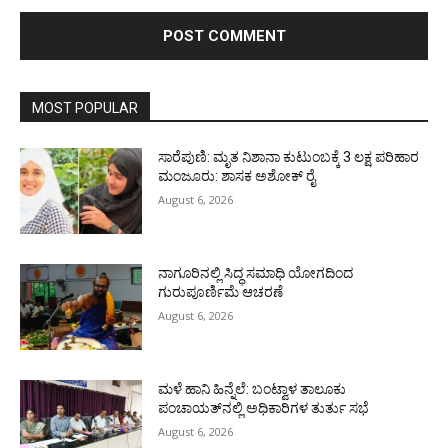
MOST POPULAR
ಸಾರೆಪುಣಿ: ಮೃತ ನಿಶಾನಾ ಕುಟುಂಬಕ್ಕೆ 3 ಲಕ್ಷ ಪರಿಹಾರ
ಮಂಜೂರು: ಶಾಸಕ ಅಶೋಕ್ ರೈ
August 6, 2026
ನಾಗೂರಿನಲ್ಲಿ ಸಿದ್ಧ ಸಮಾಧಿ ಯೋಗದಿಂದ
ಗುರುಪೂರ್ಣಿಮೆ ಆಚರಣೆ
August 6, 2026
ಮಳೆ ಹಾನಿ ಹಿನ್ನೆಲೆ: ಬಂಟ್ವಾಳ ತಾಲೂಕು
ಪಂಚಾಯತ್‌ನಲ್ಲಿ ಅಧಿಕಾರಿಗಳ ತುರ್ತು ಸಭೆ
August 6, 2026