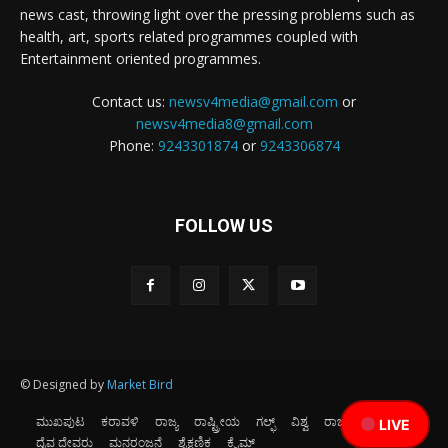
news cast, throwing light over the pressing problems such as
health, art, sports related programmes coupled with
Entertainment oriented programmes.
Contact us:
newsv4media@gmail.com
or
newsv4media8@gmail.com
Phone:
9243301874
or
9243306874
FOLLOW US
© Designed by
Market Bird
ಮುಖಪುಟ
ಕರಾವಳಿ
ರಾಜ್ಯ
ರಾಷ್ಟ್ರೀಯ
ಗಲ್ಫ್
ವಿಶ್ವ
ರಾಜಕೀಯ
ಕ್ರೀಡೆ
LIVE
ದೈವ ದೇವರು
ಮನರಂಜನೆ
ಶೈಕ್ಷಣಿಕ
ಕ್ರೈಮ್