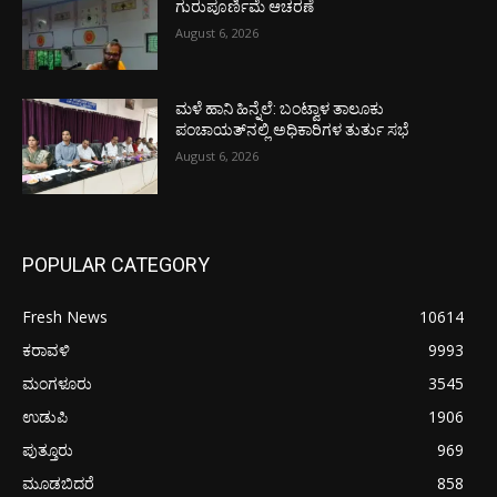
ಗುರುಪೂರ್ಣಿಮೆ ಆಚರಣೆ
August 6, 2026
ಮಳೆ ಹಾನಿ ಹಿನ್ನೆಲೆ: ಬಂಟ್ವಾಳ ತಾಲೂಕು
ಪಂಚಾಯತ್‌ನಲ್ಲಿ ಅಧಿಕಾರಿಗಳ ತುರ್ತು ಸಭೆ
August 6, 2026
POPULAR CATEGORY
Fresh News
10614
ಕರಾವಳಿ
9993
ಮಂಗಳೂರು
3545
ಉಡುಪಿ
1906
ಪುತ್ತೂರು
969
ಮೂಡಬಿದರೆ
858