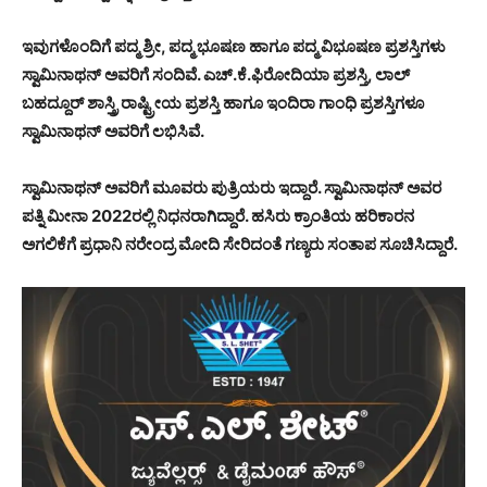
ಇವುಗಳೊಂದಿಗೆ ಪದ್ಮ ಶ್ರೀ, ಪದ್ಮ ಭೂಷಣ ಹಾಗೂ ಪದ್ಮ ವಿಭೂಷಣ ಪ್ರಶಸ್ತಿಗಳು
ಸ್ವಾಮಿನಾಥನ್ ಅವರಿಗೆ ಸಂದಿವೆ. ಎಚ್.ಕೆ.ಫಿರೋದಿಯಾ ಪ್ರಶಸ್ತಿ, ಲಾಲ್
ಬಹದ್ದೂರ್ ಶಾಸ್ತ್ರಿ ರಾಷ್ಟ್ರೀಯ ಪ್ರಶಸ್ತಿ ಹಾಗೂ ಇಂದಿರಾ ಗಾಂಧಿ ಪ್ರಶಸ್ತಿಗಳೂ
ಸ್ವಾಮಿನಾಥನ್ ಅವರಿಗೆ ಲಭಿಸಿವೆ.
ಸ್ವಾಮಿನಾಥನ್ ಅವರಿಗೆ ಮೂವರು ಪುತ್ರಿಯರು ಇದ್ದಾರೆ. ಸ್ವಾಮಿನಾಥನ್ ಅವರ
ಪತ್ನಿ ಮೀನಾ 2022ರಲ್ಲಿ ನಿಧನರಾಗಿದ್ದಾರೆ. ಹಸಿರು ಕ್ರಾಂತಿಯ ಹರಿಕಾರನ
ಅಗಲಿಕೆಗೆ ಪ್ರಧಾನಿ ನರೇಂದ್ರ ಮೋದಿ ಸೇರಿದಂತೆ ಗಣ್ಯರು ಸಂತಾಪ ಸೂಚಿಸಿದ್ದಾರೆ.