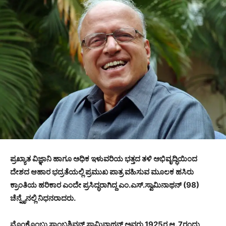
ಪ್ರಖ್ಯಾತ ವಿಜ್ಞಾನಿ ಹಾಗೂ ಅಧಿಕ ಇಳುವರಿಯ ಭತ್ತದ ತಳಿ ಅಭಿವೃದ್ಧಿಯಿಂದ
ದೇಶದ ಆಹಾರ ಭದ್ರತೆಯಲ್ಲಿ ಪ್ರಮುಖ ಪಾತ್ರ ವಹಿಸುವ ಮೂಲಕ ಹಸಿರು
ಕ್ರಾಂತಿಯ ಹರಿಕಾರ ಎಂದೇ ಪ್ರಸಿದ್ಧರಾಗಿದ್ದ ಎಂ.ಎಸ್.ಸ್ವಾಮಿನಾಥನ್ (98)
ಚೆನ್ನೈನಲ್ಲಿ ನಿಧನರಾದರು.
ಮೊಂಕೊಂಬು ಸಾಂಬಶಿವನ್ ಸ್ವಾಮಿನಾಥನ್ ಅವರು 1925ರ ಆ. 7ರಂದು