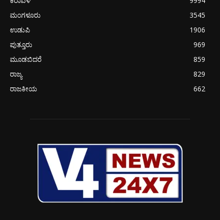
ಕರಾವಳಿ
9994
ಮಂಗಳೂರು
3545
ಉಡುಪಿ
1906
ಪುತ್ತೂರು
969
ಮೂಡಬಿದರೆ
859
ರಾಜ್ಯ
829
ರಾಜಕೀಯ
662