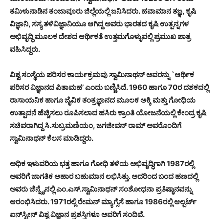
ತಮಿಳುನಾಡಿನ ತಂಜಾವೂರು ಜಿಲ್ಲೆಯಲ್ಲಿ ಜನಿಸಿದರು. ಹವಾಮಾನ ತಜ್ಞ, ಕೃಷಿ
ವಿಜ್ಞಾನಿ, ಸಸ್ಯ ತಳಿವಿಜ್ಞಾನಿಯೂ ಆಗಿದ್ದ ಅವರು ಭಾರತದ ಕೃಷಿ ಉತ್ಪನ್ನಗಳ
ಅಭಿವೃದ್ಧಿ ಮೂಲಕ ದೇಶದ ಆರ್ಥಿಕತೆ ಉತ್ತಮಗೊಳ್ಳುವಲ್ಲಿ ಪ್ರಮುಖ ಪಾತ್ರ
ವಹಿಸಿದ್ದರು.
ವಿಶ್ವ ಸಂಸ್ಥೆಯ ಪರಿಸರ ಕಾರ್ಯಕ್ರಮವು ಸ್ವಾಮಿನಾಥನ್ ಅವರನ್ನು `ಆರ್ಥಿಕ
ಪರಿಸರ ವಿಜ್ಞಾನದ ಪಿತಾಮಹ’ ಎಂದು ಬಣ್ಣಿಸಿದೆ. 1960 ಹಾಗೂ 70ರ ದಶಕದಲ್ಲಿ
ರಾಸಾಯನಿಕ ಹಾಗೂ ಜೈವಿಕ ತಂತ್ರಜ್ಞಾನದ ಮೂಲಕ ಅಕ್ಕಿ ಮತ್ತು ಗೋಧಿಯ
ಉತ್ಪಾದನೆ ಹೆಚ್ಚಿಸಲು ರೂಪಿಸಲಾದ ಹಸಿರು ಕ್ರಾಂತಿ ಯೋಜನೆಯಲ್ಲಿ ಕೇಂದ್ರ ಕೃಷಿ
ಸಚಿವರಾಗಿದ್ದ ಸಿ.ಸುಬ್ರಮಣಿಯಂ, ಜಗಜೀವನ್ ರಾಮ್ ಅವರೊಂದಿಗೆ
ಸ್ವಾಮಿನಾಥನ್ ಕೆಲಸ ಮಾಡಿದ್ದರು.
ಅಧಿಕ ಇಳುವರಿಯ ಭತ್ತ ಹಾಗೂ ಗೋಧಿ ತಳಿಯ ಅಭಿವೃದ್ಧಿಗಾಗಿ 1987ರಲ್ಲಿ
ಅವರಿಗೆ ಜಾಗತಿಕ ಆಹಾರ ಬಹುಮಾನ ಲಭಿಸಿತ್ತು. ಅದರಿಂದ ಬಂದ ಹಣದಲ್ಲಿ
ಅವರು ಚೆನ್ನೈನಲ್ಲಿ ಎಂ.ಎಸ್.ಸ್ವಾಮಿನಾಥನ್ ಸಂಶೋಧನಾ ಪ್ರತಿಷ್ಠಾನವನ್ನು
ಆರಂಭಿಸಿದರು. 1971ರಲ್ಲಿ ರೇಮನ್ ಮ್ಯಾಗ್ಸೆಸೆ ಹಾಗೂ 1986ರಲ್ಲಿ ಆಲ್ಬರ್ಟ್
ಐನ್‍ಸ್ಟೀನ್ ವಿಶ್ವ ವಿಜ್ಞಾನ ಪ್ರಶಸ್ತಿಗಳೂ ಅವರಿಗೆ ಸಂದಿವೆ.