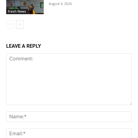
August 6, 2026
Fresh News
LEAVE A REPLY
Comment:
Na
Ema