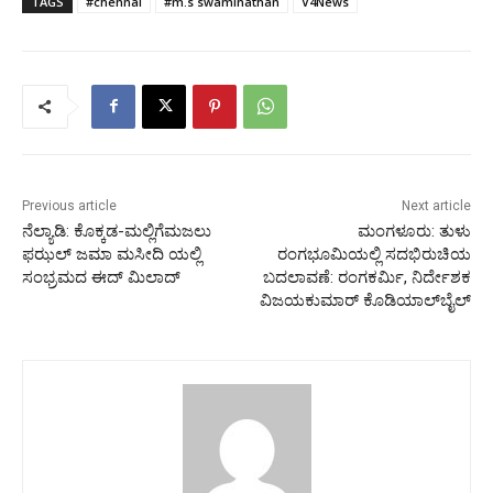
TAGS
#chennai
#m.s swaminathan
V4News
Previous article
Next article
ನೆಲ್ಯಾಡಿ: ಕೊಕ್ಕಡ-ಮಲ್ಲಿಗೆಮಜಲು
ಮಂಗಳೂರು: ತುಳು
ಫಝಲ್ ಜಮಾ ಮಸೀದಿ ಯಲ್ಲಿ
ರಂಗಭೂಮಿಯಲ್ಲಿ ಸದಭಿರುಚಿಯ
ಸಂಭ್ರಮದ ಈದ್ ಮಿಲಾದ್
ಬದಲಾವಣೆ: ರಂಗಕರ್ಮಿ, ನಿರ್ದೇಶಕ
ವಿಜಯಕುಮಾರ್ ಕೊಡಿಯಾಲ್‌ಬೈಲ್