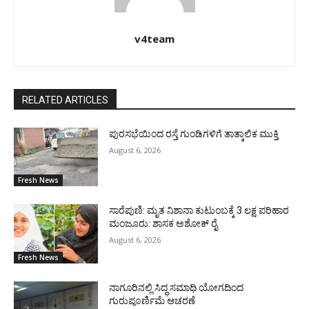
v4team
RELATED ARTICLES
ಪುರಸಭೆಯಿಂದ ರಸ್ತೆ ಗುಂಡಿಗಳಿಗೆ ತಾತ್ಕಾಲಿಕ ಮುಕ್ತಿ
August 6, 2026
Fresh News
ಸಾರೆಪುಣಿ: ಮೃತ ನಿಶಾನಾ ಕುಟುಂಬಕ್ಕೆ 3 ಲಕ್ಷ ಪರಿಹಾರ
ಮಂಜೂರು: ಶಾಸಕ ಅಶೋಕ್ ರೈ
August 6, 2026
Fresh News
ನಾಗೂರಿನಲ್ಲಿ ಸಿದ್ಧ ಸಮಾಧಿ ಯೋಗದಿಂದ
ಗುರುಪೂರ್ಣಿಮೆ ಆಚರಣೆ