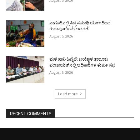
August 6, 2026
ನಾಗೂರಿನಲ್ಲಿ ಸಿದ್ಧ ಸಮಾಧಿ ಯೋಗದಿಂದ
ಗುರುಪೂರ್ಣಿಮೆ ಆಚರಣೆ
August 6, 2026
ಮಳೆ ಹಾನಿ ಹಿನ್ನೆಲೆ: ಬಂಟ್ವಾಳ ತಾಲೂಕು
ಪಂಚಾಯತ್‌ನಲ್ಲಿ ಅಧಿಕಾರಿಗಳ ತುರ್ತು ಸಭೆ
August 6, 2026
Load more
RECENT COMMENTS