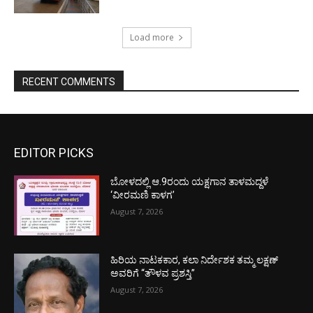
Load more
RECENT COMMENTS
EDITOR PICKS
ಬೋಳದಲ್ಲಿ ಆ.9ರಂದು ಯಕ್ಷಗಾನ ತಾಳಮದ್ದಳೆ
‘ವೀರಮಣಿ ಕಾಳಗ’
August 7, 2026
ಹಿರಿಯ ನಾಟಕಕಾರ, ಕಲಾ ನಿರ್ದೇಶಕ ತಮ್ಮ ಲಕ್ಷಣ್
ಅವರಿಗೆ “ತೌಳವ ಪ್ರಶಸ್ತಿ”
August 7, 2026