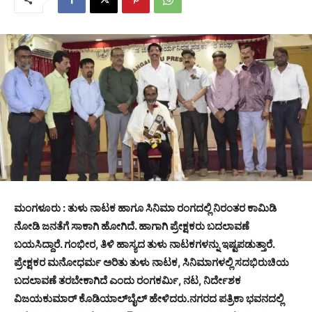
ಮಂಗಳೂರು : ತುಳು ನಾಟಕ ಹಾಗೂ ಸಿನಿಮಾ ರಂಗದಲ್ಲಿ ನಿರಂತರ ಕಾಮಿಡಿ
ನೋಡಿ ಜನತೆಗೆ ಸಾಕಾಗಿ ಹೋಗಿದೆ. ಹಾಗಾಗಿ ಪ್ರೇಕ್ಷಕರು ಬದಲಾವಣೆ
ಬಯಸಿದ್ದಾರೆ. ಗಂಭೀರ, ತಿಳಿ ಹಾಸ್ಯದ ತುಳು ನಾಟಕಗಳನ್ನು ಇಷ್ಟಪಡುತ್ತಾರೆ.
ಪ್ರೇಕ್ಷಕರ ಮನೋಧರ್ಮ ಅರಿತು ತುಳು ನಾಟಕ, ಸಿನಿಮಾಗಳಲ್ಲಿ ಸದಭಿರುಚಿಯ
ಬದಲಾವಣೆ ತರಬೇಕಾಗಿದೆ ಎಂದು ರಂಗಕರ್ಮಿ, ನಟ, ನಿರ್ದೇಶಕ
ವಿಜಯಕುಮಾರ್ ಕೊಡಿಯಾಲ್‌ಬೈಲ್ ಹೇಳಿದರು.ನಗರದ ಪತ್ರಿಕಾ ಭವನದಲ್ಲಿ