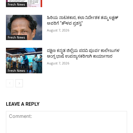
Fresh News
ಹಿರಿಯ ನಾಟಕಕಾರ, ಕಲಾ ನಿರ್ದೇಶಕ ತಮ್ಮ ಲಕ್ಷಣ್
ಅವರಿಗೆ “ತೌಳವ ಪ್ರಶಸ್ತಿ”
August 7, 2026
Fresh News
ದಕ್ಷಿಣ ಕನ್ನಡ ಜಿಲ್ಲೆಯ ಪದವಿ ಪೂರ್ವ ಕಾಲೇಜುಗಳ
ಆಂಗ್ಲ ಭಾಷೆ ಉಪನ್ಯಾಸಕರಿಗಾಗಿ ಕಾರ್ಯಾಗಾರ
August 7, 2026
Fresh News
LEAVE A REPLY