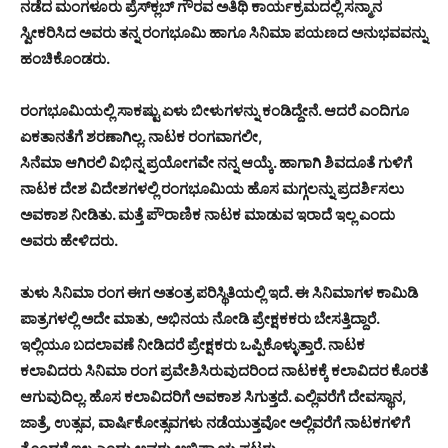
ನಡೆದ ಮಂಗಳೂರು ಪ್ರೆಸ್‌ಕ್ಲಬ್ ಗೌರವ ಅತಿಥಿ ಕಾರ್ಯಕ್ರಮದಲ್ಲಿ ಸನ್ಮಾನ
ಸ್ವೀಕರಿಸಿದ ಅವರು ತನ್ನ ರಂಗಭೂಮಿ ಹಾಗೂ ಸಿನಿಮಾ ಪಯಣದ ಅನುಭವವನ್ನು
ಹಂಚಿಕೊಂಡರು.
ರಂಗಭೂಮಿಯಲ್ಲಿ ಸಾಕಷ್ಟು ಏಳು ಬೀಳುಗಳನ್ನು ಕಂಡಿದ್ದೇನೆ. ಆದರೆ ಎಂದಿಗೂ
ಏಕತಾನತೆಗೆ ಶರಣಾಗಿಲ್ಲ. ನಾಟಕ ರಂಗವಾಗಲೀ,
ಸಿನೆಮಾ ಆಗಿರಲಿ ವಿಭಿನ್ನ ಪ್ರಯೋಗವೇ ನನ್ನ ಆಯ್ಕೆ. ಹಾಗಾಗಿ ಶಿವದೂತೆ ಗುಳಿಗೆ
ನಾಟಕ ದೇಶ ವಿದೇಶಗಳಲ್ಲಿ ರಂಗಭೂಮಿಯ ಹೊಸ ಮಗ್ಗಲನ್ನು ಪ್ರದರ್ಶಿಸಲು
ಅವಕಾಶ ನೀಡಿತು. ಮತ್ತೆ ಪೌರಾಣಿಕ ನಾಟಕ ಮಾಡುವ ಇರಾದೆ ಇಲ್ಲ ಎಂದು
ಅವರು ಹೇಳಿದರು.
ತುಳು ಸಿನಿಮಾ ರಂಗ ಈಗ ಅತಂತ್ರ ಪರಿಸ್ಥಿತಿಯಲ್ಲಿ ಇದೆ. ಈ ಸಿನಿಮಾಗಳ ಕಾಮಿಡಿ
ಪಾತ್ರಗಳಲ್ಲಿ ಅದೇ ಮಾತು, ಅಭಿನಯ ನೋಡಿ ಪ್ರೇಕ್ಷಕಕರು ಬೇಸತ್ತಿದ್ದಾರೆ.
ಇಲ್ಲಿಯೂ ಬದಲಾವಣೆ ನೀಡಿದರೆ ಪ್ರೇಕ್ಷಕರು ಒಪ್ಪಿಕೊಳ್ಳುತ್ತಾರೆ. ನಾಟಕ
ಕಲಾವಿದರು ಸಿನಿಮಾ ರಂಗ ಪ್ರವೇಶಿಸಿರುವುದರಿಂದ ನಾಟಕಕ್ಕೆ ಕಲಾವಿದರ ಕೊರತೆ
ಆಗುವುದಿಲ್ಲ. ಹೊಸ ಕಲಾವಿದರಿಗೆ ಅವಕಾಶ ಸಿಗುತ್ತದೆ. ಎಲ್ಲಿವರೆಗೆ ದೇವಸ್ಥಾನ,
ಜಾತ್ರೆ, ಉತ್ಸವ, ವಾರ್ಷಿಕೋತ್ಸವಗಳು ನಡೆಯುತ್ತವೋ ಅಲ್ಲಿವರೆಗೆ ನಾಟಕಗಳಿಗೆ