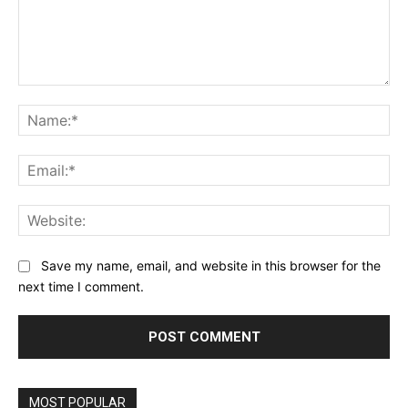
Comment:
Na
Ema
Web
Save my name, email, and website in this browser for the
next time I comment.
MOST POPULAR