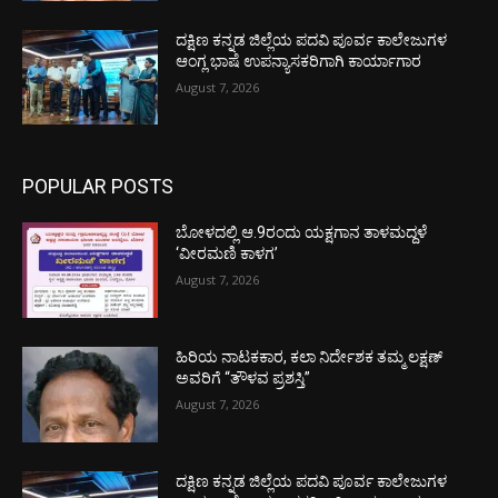
ದಕ್ಷಿಣ ಕನ್ನಡ ಜಿಲ್ಲೆಯ ಪದವಿ ಪೂರ್ವ ಕಾಲೇಜುಗಳ
ಆಂಗ್ಲ ಭಾಷೆ ಉಪನ್ಯಾಸಕರಿಗಾಗಿ ಕಾರ್ಯಾಗಾರ
August 7, 2026
POPULAR POSTS
ಬೋಳದಲ್ಲಿ ಆ.9ರಂದು ಯಕ್ಷಗಾನ ತಾಳಮದ್ದಳೆ
‘ವೀರಮಣಿ ಕಾಳಗ’
August 7, 2026
ಹಿರಿಯ ನಾಟಕಕಾರ, ಕಲಾ ನಿರ್ದೇಶಕ ತಮ್ಮ ಲಕ್ಷಣ್
ಅವರಿಗೆ “ತೌಳವ ಪ್ರಶಸ್ತಿ”
August 7, 2026
ದಕ್ಷಿಣ ಕನ್ನಡ ಜಿಲ್ಲೆಯ ಪದವಿ ಪೂರ್ವ ಕಾಲೇಜುಗಳ