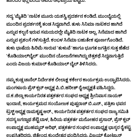
ತೊಂದರೆ ಇಲ್ಲ ಎಂದು ಅವರು ಅಭಿಪ್ರಾಯ ಪಟ್ಟರು.
ಸದ್ಯ ‘ಮೈತಿದಿ ‘ನಾಟಕ ಮೂರು ಯಶಸ್ವಿ ಪ್ರದರ್ಶನ ಕಂಡಿದೆ. ಮುಂಬೈಯಲ್ಲಿ
ಮುಂದಿನ ಪ್ರದರ್ಶನಕ್ಕೆ ತಂಡ ಸಿದ್ಧವಾಗಿದೆ. ತುಳು ಸಿನಿಮಾ ನಾಟಕದ ಹಾಗಿದೆ
ಎನ್ನುವ ಕಲ್ಪನೆ ಇರುವ ಸಮಯದಲ್ಲೇ ಮೈತಿದಿ ನಾಟಕ ಅಲ್ಲ, ಸಿನೆಮಾದ ಹಾಗಿದೆ
ಎನ್ನುವ ಪ್ರಶಂಸೆ ಗಳಿಸುತ್ತಿದೆ. ಕಂಬಳ ಸಿನೆಮಾ ಬಹುತೇಕ ಪೂರ್ಣಗೊಂಡಿದೆ.
ತುಳು ಭಾಷೆಯ ಹಿರಿಮೆ ಸಾರುವ ‘ತುಳುವೆ ‘ಹಾಗೂ ಭೂಗತ ಜಗತ್ತಿನ ಸುತ್ತ ಹೆಣೆದ
‘ಕೊಡಿಯಾಲ್‌ಬೈಲ್‌‘ ಮುಂದಿನ ಯೋಜನೆಗಳಾಗಿದ್ದು ಚಿತ್ರಕಥೆ ಸಿದ್ಧವಾಗುತ್ತಿದೆ
ಎಂದು ವಿಜಯ ಕುಮಾರ್ ಕೊಡಿಯಾಲ್ ಬೈಲ್ ತಿಳಿಸಿದರು.
ನಮ್ಮ ಕುಡ್ಲ ಚಾನೆಲ್ ನಿರ್ದೇಶಕ ಲೀಲಾಕ್ಷ ಕರ್ಕೇರ ಕಾರ್ಯಕ್ರಮ ಉದ್ಘಾಟಿಸಿದರು.
ಮಂಗಳೂರು ಪ್ರೆಸ್ ಕ್ಲಬ್ ಅಧ್ಯಕ್ಷ ಪಿ.ಬಿ.ಹರೀಶ್ ರೈ ಅಧ್ಯಕ್ಷತೆ ವಹಿಸಿದ್ದರು.
ದ.ಕ.ಜಿಲ್ಲಾ ಕಾರ್ಯನಿರತ ಪತ್ರಕರ್ತರ ಸಂಘದ ಅಧ್ಯಕ್ಷ ಶ್ರೀನಿವಾಸ ನಾಯಕ್
ಇಂದಾಜೆ, ಕಾರ್ಯಕ್ರಮದ ಸಂಯೋಜಕ ಪುಷ್ಪರಾಜ್ ಬಿ.ಎನ್., ಪತ್ರಿಕಾ ಭವನ
ಟ್ರಸ್ಟ್ ಅಧ್ಯಕ್ಷ ರಾಮಕೃಷ್ಣ ಆರ್., ಕಾರ್ಯನಿರತ ಪತ್ರಕರ್ತರ ಸಂಘದ ರಾಜ್ಯ ಸಮಿತಿ
ಸದಸ್ಯ ಜಗನ್ನಾಥ ಶೆಟ್ಟಿ ಬಾಳ, ಹಿರಿಯ ಪತ್ರಕರ್ತ ಮನೋಹರ ಪ್ರಸಾದ್, ಪ್ರೆಸ್ ಕ್ಲಬ್
ಉಪಾಧ್ಯಕ್ಷ ಮುಹಮ್ಮದ್ ಆರಿಫ್, ಪತ್ರಕರ್ತರ ಸಂಘದ ಉಪಾಧ್ಯಕ್ಷ ಭಾಸ್ಕರ ರೈ ಕಟ್ಟ
ಉಪಸ್ಥಿತರಿದ್ದರು. ಜಿತೇಂದ್ರ ಕುಂದೇಶ್ವರ ವಂದಿಸಿದರು. ವಿಜಯ್ ಕೋಟ್ಯಾನ್