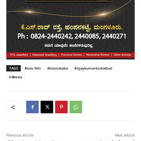
TAGS
#tulu film
#tulunataka
#vijaykumarkodialbail
V4News
Previous article
Next article