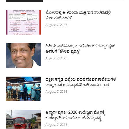
ಬೋಳದಲ್ಲಿ ಆ.9ರಂದು ಯಕ್ಷಗಾನ ತಾಳಮದ್ದಳೆ
‘ವೀರಮಣಿ ಕಾಳಗ’
August 7, 2026
ಹಿರಿಯ ನಾಟಕಕಾರ, ಕಲಾ ನಿರ್ದೇಶಕ ತಮ್ಮ ಲಕ್ಷಣ್
ಅವರಿಗೆ “ತೌಳವ ಪ್ರಶಸ್ತಿ”
August 7, 2026
ದಕ್ಷಿಣ ಕನ್ನಡ ಜಿಲ್ಲೆಯ ಪದವಿ ಪೂರ್ವ ಕಾಲೇಜುಗಳ
ಆಂಗ್ಲ ಭಾಷೆ ಉಪನ್ಯಾಸಕರಿಗಾಗಿ ಕಾರ್ಯಾಗಾರ
August 7, 2026
ಆಳ್ವಾಸ್ ಪ್ರಗತಿ–2026 ಉದ್ಯೋಗ ಮೇಳಕ್ಕೆ
ಬಂಟ್ವಾಳದಿಂದ ಉಚಿತ ಬಸ್‌ಗಳ ವ್ಯವಸ್ಥೆ
August 7, 2026