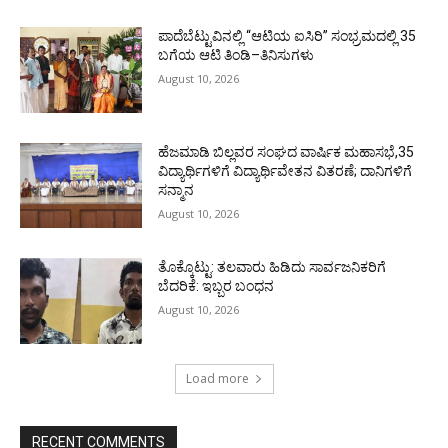
ಪಾದೆಬೆಟ್ಟುವಿನಲ್ಲಿ “ಆಟಿಯ ಐಸಿರಿ’’ ಸಂಭ್ರಮದಲ್ಲಿ 35
ಬಗೆಯ ಆಟಿ ತಿಂಡಿ–ತಿನಿಸುಗಳು
August 10, 2026
ಹೆಜಮಾಡಿ ಬಿಲ್ಲವರ ಸಂಘದ ವಾರ್ಷಿಕ ಮಹಾಸಭೆ,35
ವಿದ್ಯಾರ್ಥಿಗಳಿಗೆ ವಿದ್ಯಾರ್ಥಿವೇತನ ವಿತರಣೆ; ದಾನಿಗಳಿಗೆ
ಸನ್ಮಾನ
August 10, 2026
ತೊಕ್ಕೊಟ್ಟು: ತಲವಾರು ಹಿಡಿದು ಸಾರ್ವಜನಿಕರಿಗೆ
ಬೆದರಿಕೆ: ಇಬ್ಬರ ಬಂಧನ
August 10, 2026
Load more
RECENT COMMENTS