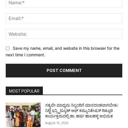
Na
Ema
Web
Save my name, email, and website in this browser for the
next time I comment.
MOST POPULAR
ಸತ್ಯವೇ ಮಾಧ್ಯಮ ಸಿಬ್ಬಂದಿಗೆ ಮಾನದಂಡವಾಗಬೇಕು:
ನಿಟ್ಟೆ ಇನ್ಸ್ಟಿಟ್ಯೂಟ್ ಆಫ್ ಕಮ್ಯುನಿಕೇಷನ್ ದಿಕ್ಸೂಚಿ
ಕಾರ್ಯಕ್ರಮದಲ್ಲಿ ಡಾ. ಹರ್ಷ ಹಾಲಹಳ್ಳಿ ಅಭಿಮತ
August 10, 2026