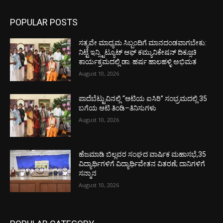
POPULAR POSTS
ಸತ್ಯವೇ ಮಾಧ್ಯಮ ಸಿಬ್ಬಂದಿಗೆ ಮಾನದಂಡವಾಗಬೇಕು:
ನಿಟ್ಟೆ ಇನ್ಸ್ಟಿಟ್ಯೂಟ್ ಆಫ್ ಕಮ್ಯುನಿಕೇಷನ್ ದಿಕ್ಸೂಚಿ
ಕಾರ್ಯಕ್ರಮದಲ್ಲಿ ಡಾ. ಹರ್ಷ ಹಾಲಹಳ್ಳಿ ಅಭಿಮತ
August 10, 2026
ಪಾದೆಬೆಟ್ಟುವಿನಲ್ಲಿ “ಆಟಿಯ ಐಸಿರಿ’’ ಸಂಭ್ರಮದಲ್ಲಿ 35
ಬಗೆಯ ಆಟಿ ತಿಂಡಿ–ತಿನಿಸುಗಳು
August 10, 2026
ಹೆಜಮಾಡಿ ಬಿಲ್ಲವರ ಸಂಘದ ವಾರ್ಷಿಕ ಮಹಾಸಭೆ,35
ವಿದ್ಯಾರ್ಥಿಗಳಿಗೆ ವಿದ್ಯಾರ್ಥಿವೇತನ ವಿತರಣೆ; ದಾನಿಗಳಿಗೆ
ಸನ್ಮಾನ
August 10, 2026