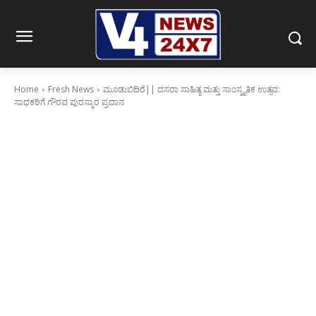
Home
Fresh News
ಮೂಡುಬಿದಿರೆ|| ದಸರಾ ಸಾಹಿತ್ಯ ಮತ್ತು ಸಾಂಸ್ಕೃತಿಕ ಉತ್ಸವ:
ಸಾಧಕರಿಗೆ ಗೌರವ ಪುರಸ್ಕಾರ ಪ್ರದಾನ