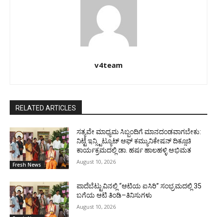
v4team
RELATED ARTICLES
ಸತ್ಯವೇ ಮಾಧ್ಯಮ ಸಿಬ್ಬಂದಿಗೆ ಮಾನದಂಡವಾಗಬೇಕು:
ನಿಟ್ಟೆ ಇನ್ಸ್ಟಿಟ್ಯೂಟ್ ಆಫ್ ಕಮ್ಯುನಿಕೇಷನ್ ದಿಕ್ಸೂಚಿ
ಕಾರ್ಯಕ್ರಮದಲ್ಲಿ ಡಾ. ಹರ್ಷ ಹಾಲಹಳ್ಳಿ ಅಭಿಮತ
August 10, 2026
Fresh News
ಪಾದೆಬೆಟ್ಟುವಿನಲ್ಲಿ “ಆಟಿಯ ಐಸಿರಿ’’ ಸಂಭ್ರಮದಲ್ಲಿ 35
ಬಗೆಯ ಆಟಿ ತಿಂಡಿ–ತಿನಿಸುಗಳು
August 10, 2026