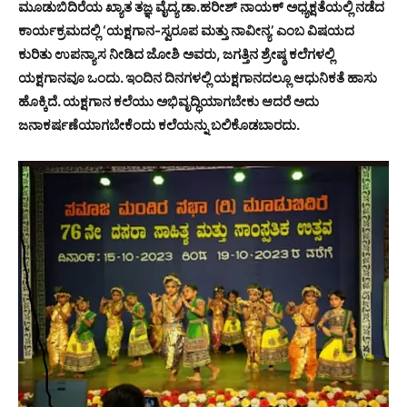
ಮೂಡುಬಿದಿರೆಯ ಖ್ಯಾತ ತಜ್ಞ ವೈದ್ಯ ಡಾ.ಹರೀಶ್ ನಾಯಕ್ ಅಧ್ಯಕ್ಷತೆಯಲ್ಲಿ ನಡೆದ
ಕಾರ್ಯಕ್ರಮದಲ್ಲಿ ‘ಯಕ್ಷಗಾನ-ಸ್ವರೂಪ ಮತ್ತು ನಾವೀನ್ಯ’ ಎಂಬ ವಿಷಯದ
ಕುರಿತು ಉಪನ್ಯಾಸ ನೀಡಿದ ಜೋಶಿ ಅವರು, ಜಗತ್ತಿನ ಶ್ರೇಷ್ಠ ಕಲೆಗಳಲ್ಲಿ
ಯಕ್ಷಗಾನವೂ ಒಂದು. ಇಂದಿನ ದಿನಗಳಲ್ಲಿ ಯಕ್ಷಗಾನದಲ್ಲೂ ಆಧುನಿಕತೆ ಹಾಸು
ಹೊಕ್ಕಿದೆ. ಯಕ್ಷಗಾನ ಕಲೆಯು ಅಭಿವೃದ್ಧಿಯಾಗಬೇಕು ಆದರೆ ಅದು
ಜನಾಕರ್ಷಣೆಯಾಗಬೇಕೆಂದು ಕಲೆಯನ್ನು ಬಲಿಕೊಡಬಾರದು.