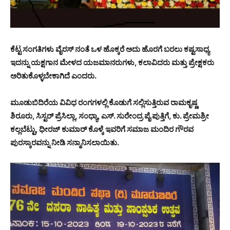
ಕೆಟ್ಟ ಸಂಗತಿಗಳು ವೈರಸ್ ನಂತೆ ಒಳ ಹೊಕ್ಕರೆ ಅದು ಹೊರಗೆ ಬರಲು ಕಷ್ಟಸಾಧ್ಯ
ಇದನ್ನು ಯಕ್ಷಗಾನ ಮೇಳದ ಯಜಮಾನರುಗಳು, ಕಲಾವಿದರು ಮತ್ತು ಪ್ರೇಕ್ಷಕರು
ಅರಿತುಕೊಳ್ಳಬೇಕಾಗಿದೆ ಎಂದರು.
ಮೂಡುಬಿದಿರೆಯ ವಿವಿಧ ರಂಗಗಳಲ್ಲಿ ಕೊಡುಗೆ ಸಲ್ಲಿಸುತ್ತಿರುವ ರಾಮಕೃಷ್ಣ
ಶಿರೂರು, ಸಿಸ್ಟರ್ ಪ್ರೆಸಿಲ್ಲಾ, ಸಂಧ್ಯಾ, ಎಸ್. ಸುರೇಂದ್ರ ಪೈ ಪುತ್ತಿಗೆ, ಕು. ಪ್ರೇಮಶ್ರೀ
ಕಲ್ಲಬೆಟ್ಟು, ಧೀರಜ್ ಕುಮಾರ್ ಕೊಳ್ಕೆ ಇವರಿಗೆ ಸಮಾಜ ಮಂದಿರ ಗೌರವ
ಪುರಸ್ಕಾರವನ್ನು ನೀಡಿ ಸನ್ಮಾನಿಸಲಾಯಿತು.