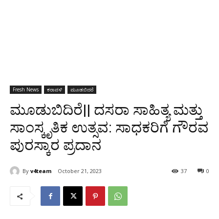
Fresh News
ಕರಾವಳಿ
ಮೂಡಬಿದರೆ
ಮೂಡುಬಿದಿರೆ|| ದಸರಾ ಸಾಹಿತ್ಯ ಮತ್ತು
ಸಾಂಸ್ಕೃತಿಕ ಉತ್ಸವ: ಸಾಧಕರಿಗೆ ಗೌರವ
ಪುರಸ್ಕಾರ ಪ್ರದಾನ
By
v4team
October 21, 2023
37
0