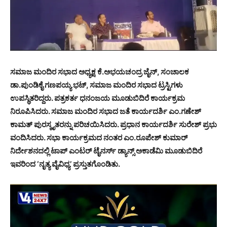
ಸಮಾಜ ಮಂದಿರ ಸಭಾದ ಅಧ್ಯಕ್ಷ ಕೆ.ಅಭಯಚಂದ್ರ ಜೈನ್, ಸಂಚಾಲಕ
ಡಾ.ಪುಂಡಿಕೈ ಗಣಪಯ್ಯ ಭಟ್, ಸಮಾಜ ಮಂದಿರ ಸಭಾದ ಟ್ರಸ್ಟಿಗಳು
ಉಪಸ್ಥಿತರಿದ್ದರು. ಪತ್ರಕರ್ತ ಧನಂಜಯ ಮೂಡುಬಿದಿರೆ ಕಾರ್ಯಕ್ರಮ
ನಿರೂಪಿಸಿದರು. ಸಮಾಜ ಮಂದಿರ ಸಭಾದ ಜತೆ ಕಾರ್ಯದರ್ಶಿ ಎಂ.ಗಣೇಶ್
ಕಾಮತ್ ಪುರಸ್ಕೃತರನ್ನು ಪರಿಚಯಿಸಿದರು. ಪ್ರಧಾನ ಕಾರ್ಯದರ್ಶಿ ಸುರೇಶ್ ಪ್ರಭು
ವಂದಿಸಿದರು. ಸಭಾ ಕಾರ್ಯಕ್ರಮದ ನಂತರ ಎಂ.ರೂಪೇಶ್ ಕುಮಾರ್
ನಿರ್ದೇಶನದಲ್ಲಿ ಟಾಪ್ ಎಂಟರ್ ಟೈನರ್ಸ್ ಡ್ಯಾನ್ಸ್ ಅಕಾಡೆಮಿ ಮೂಡುಬಿದಿರೆ
ಇವರಿಂದ ‘ನೃತ್ಯ ವೈವಿಧ್ಯ’ ಪ್ರಸ್ತುತಗೊಂಡಿತು.