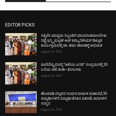
EDITOR PICKS
ಸತ್ಯವೇ ಮಾಧ್ಯಮ ಸಿಬ್ಬಂದಿಗೆ ಮಾನದಂಡವಾಗಬೇಕು:
ನಿಟ್ಟೆ ಇನ್ಸ್ಟಿಟ್ಯೂಟ್ ಆಫ್ ಕಮ್ಯುನಿಕೇಷನ್ ದಿಕ್ಸೂಚಿ
ಕಾರ್ಯಕ್ರಮದಲ್ಲಿ ಡಾ. ಹರ್ಷ ಹಾಲಹಳ್ಳಿ ಅಭಿಮತ
August 10, 2026
ಪಾದೆಬೆಟ್ಟುವಿನಲ್ಲಿ “ಆಟಿಯ ಐಸಿರಿ’’ ಸಂಭ್ರಮದಲ್ಲಿ 35
ಬಗೆಯ ಆಟಿ ತಿಂಡಿ–ತಿನಿಸುಗಳು
August 10, 2026
ಹೆಜಮಾಡಿ ಬಿಲ್ಲವರ ಸಂಘದ ವಾರ್ಷಿಕ ಮಹಾಸಭೆ,35
ವಿದ್ಯಾರ್ಥಿಗಳಿಗೆ ವಿದ್ಯಾರ್ಥಿವೇತನ ವಿತರಣೆ; ದಾನಿಗಳಿಗೆ
ಸನ್ಮಾನ
August 10, 2026