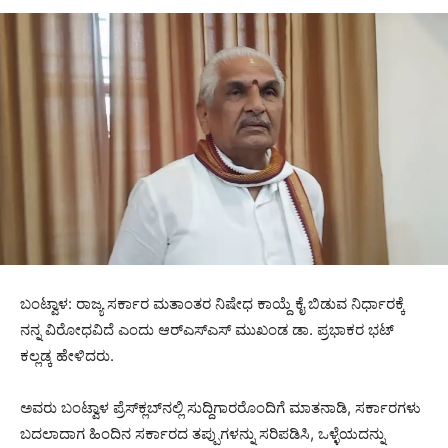
ಬಂಟ್ವಾಳ: ರಾಜ್ಯ ಸರ್ಕಾರ ಮತಾಂತರ ನಿಷೇಧ ಕಾಯ್ದೆ ಕೈ ಬಿಡುವ ನಿರ್ಧಾರಕ್ಕೆ
ನನ್ನ ವಿರೋಧವಿದೆ ಎಂದು ಆರ್‍ಎಸ್‍ಎಸ್ ಮುಖಂಡ ಡಾ. ಪ್ರಭಾಕರ ಭಟ್
ಕಲ್ಲಡ್ಕ ಹೇಳಿದರು.
ಅವರು ಬಂಟ್ವಾಳ ಪ್ರೆಸ್‍ಕ್ಲಬ್‍ನಲ್ಲಿ ಸುದ್ದಿಗಾರರೊಂದಿಗೆ ಮಾತನಾಡಿ, ಸರ್ಕಾರಗಳು
ಬದಲಾದಾಗ ಹಿಂದಿನ ಸರ್ಕಾರದ ತಪ್ಪುಗಳನ್ನು ಸರಿಪಡಿಸಿ, ಒಳ್ಳೆಯದನ್ನು