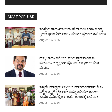
MOST POPULAR
ಸಂಸ್ಥೆಯ ಕಾರ್ಯಚಟುವಟಿಕೆ ದಾಖಲೀಕರಣ ಅಗತ್ಯ-
ಕ್ರೀಡಾ ಇಲಾಖೆಯ ಉಪ ನಿರ್ದೇಶಕ ಪ್ರದೀಪ್ ಡಿಸೋಜಾ
August 10, 2026
ರಾಜ್ಯ ಬಾಯಿ ಆರೋಗ್ಯ ಕಾರ್ಯಕ್ರಮದ ವಿಷನ್
ಸಮಿತಿಯ ಅಧ್ಯಕ್ಷರಾಗಿ ಪ್ರೊ. ಡಾ. ಅಖ್ತರ್ ಹುಸೇನ್
ನೇಮಕ
August 10, 2026
ಸತ್ಯವೇ ಮಾಧ್ಯಮ ಸಿಬ್ಬಂದಿಗೆ ಮಾನದಂಡವಾಗಬೇಕು:
ನಿಟ್ಟೆ ಇನ್ಸ್ಟಿಟ್ಯೂಟ್ ಆಫ್ ಕಮ್ಯುನಿಕೇಷನ್ ದಿಕ್ಸೂಚಿ
ಕಾರ್ಯಕ್ರಮದಲ್ಲಿ ಡಾ. ಹರ್ಷ ಹಾಲಹಳ್ಳಿ ಅಭಿಮತ
August 10, 2026