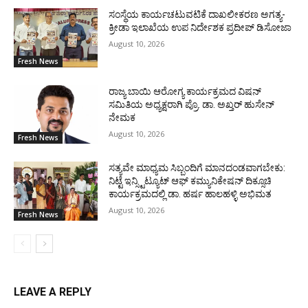
ಸಂಸ್ಥೆಯ ಕಾರ್ಯಚಟುವಟಿಕೆ ದಾಖಲೀಕರಣ ಅಗತ್ಯ-
ಕ್ರೀಡಾ ಇಲಾಖೆಯ ಉಪ ನಿರ್ದೇಶಕ ಪ್ರದೀಪ್ ಡಿಸೋಜಾ
August 10, 2026
Fresh News
ರಾಜ್ಯ ಬಾಯಿ ಆರೋಗ್ಯ ಕಾರ್ಯಕ್ರಮದ ವಿಷನ್
ಸಮಿತಿಯ ಅಧ್ಯಕ್ಷರಾಗಿ ಪ್ರೊ. ಡಾ. ಅಖ್ತರ್ ಹುಸೇನ್
ನೇಮಕ
August 10, 2026
Fresh News
ಸತ್ಯವೇ ಮಾಧ್ಯಮ ಸಿಬ್ಬಂದಿಗೆ ಮಾನದಂಡವಾಗಬೇಕು:
ನಿಟ್ಟೆ ಇನ್ಸ್ಟಿಟ್ಯೂಟ್ ಆಫ್ ಕಮ್ಯುನಿಕೇಷನ್ ದಿಕ್ಸೂಚಿ
ಕಾರ್ಯಕ್ರಮದಲ್ಲಿ ಡಾ. ಹರ್ಷ ಹಾಲಹಳ್ಳಿ ಅಭಿಮತ
August 10, 2026
Fresh News
LEAVE A REPLY