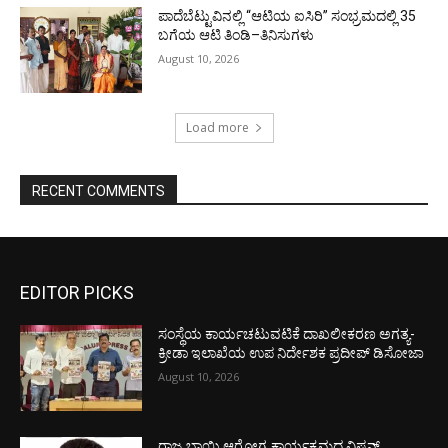
ಪಾದೆಬೆಟ್ಟುವಿನಲ್ಲಿ “ಆಟಿಯ ಐಸಿರಿ’’ ಸಂಭ್ರಮದಲ್ಲಿ 35
ಬಗೆಯ ಆಟಿ ತಿಂಡಿ–ತಿನಿಸುಗಳು
August 10, 2026
Load more
RECENT COMMENTS
EDITOR PICKS
ಸಂಸ್ಥೆಯ ಕಾರ್ಯಚಟುವಟಿಕೆ ದಾಖಲೀಕರಣ ಅಗತ್ಯ-
ಕ್ರೀಡಾ ಇಲಾಖೆಯ ಉಪ ನಿರ್ದೇಶಕ ಪ್ರದೀಪ್ ಡಿಸೋಜಾ
August 10, 2026
ರಾಜ್ಯ ಬಾಯಿ ಆರೋಗ್ಯ ಕಾರ್ಯಕ್ರಮದ ವಿಷನ್