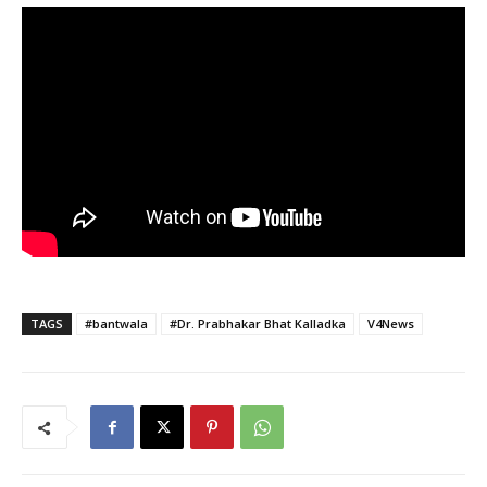
TAGS
#bantwala
#Dr. Prabhakar Bhat Kalladka
V4News