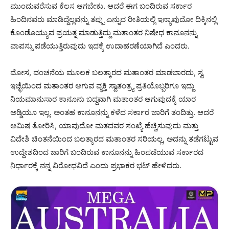
ಮುಂದುವರೆಸುವ ಕೆಲಸ ಆಗಬೇಕು. ಆದರೆ ಈಗ ಬಂದಿರುವ ಸರ್ಕಾರ
ಹಿಂದಿನವರು ಮಾಡಿದ್ದೆಲ್ಲವನ್ನು ತಪ್ಪು ಎನ್ನುವ ರೀತಿಯಲ್ಲಿ ಇನ್ಯಾವುದೋ ದಿಕ್ಕಿನಲ್ಲಿ
ಕೊಂಡೊಯ್ಯುವ ಪ್ರಯತ್ನ ಮಾಡುತ್ತಿದ್ದು ಮತಾಂತರ ನಿಷೇಧ ಕಾನೂನನ್ನು
ವಾಪಸ್ಸು ಪಡೆಯುತ್ತಿರುವುದು ಇದಕ್ಕೆ ಉದಾಹರಣೆಯಾಗಿದೆ ಎಂದರು.
ಮೋಸ, ವಂಚನೆಯ ಮೂಲಕ ಬಲತ್ಕಾರದ ಮತಾಂತರ ಮಾಡಬಾರದು, ಸ್ವ
ಇಚ್ಛೆಯಿಂದ ಮತಾಂತರ ಆಗುವ ವ್ಯಕ್ತಿ ಸ್ವಾತಂತ್ರ್ಯ ಪ್ರತಿಯೊಬ್ಬರಿಗೂ ಇದ್ದು
ನಿಯಮಾನುಸಾರ ಕಾನೂನು ಬದ್ದವಾಗಿ ಮತಾಂತರ ಆಗುವುದಕ್ಕೆ ಯಾರ
ಅಡ್ಡಿಯೂ ಇಲ್ಲ. ಅಂತಹ ಕಾನೂನನ್ನು ಕಳೆದ ಸರ್ಕಾರ ಜಾರಿಗೆ ತಂದಿತ್ತು. ಆದರೆ
ಆಮಿಷ ತೋರಿಸಿ, ಯಾವುದೋ ಮತದವರ ಸಂಖ್ಯೆ ಹೆಚ್ಚಿಸುವುದು ಮತ್ತು
ವಿದೇಶಿ ಚಿಂತನೆಯಿಂದ ಬಲತ್ಕಾರದ ಮತಾಂತರ ಸರಿಯಲ್ಲ, ಅದನ್ನು ತಡೆಗಟ್ಟುವ
ಉದ್ದೇಶದಿಂದ ಜಾರಿಗೆ ಬಂದಿರುವ ಕಾನೂನನ್ನು ಹಿಂಪಡೆಯುವ ಸರ್ಕಾರದ
ನಿರ್ಧಾರಕ್ಕೆ ನನ್ನ ವಿರೋಧವಿದೆ ಎಂದು ಪ್ರಭಾಕರ ಭಟ್ ಹೇಳಿದರು.