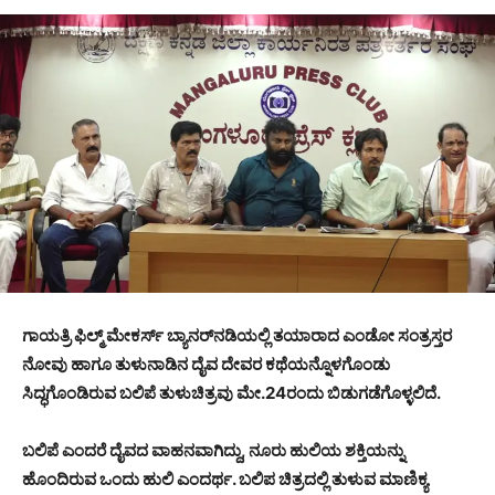
ಗಾಯತ್ರಿ ಫಿಲ್ಮ್ ಮೇಕರ್ಸ್ ಬ್ಯಾನರ್‌ನಡಿಯಲ್ಲಿ ತಯಾರಾದ ಎಂಡೋ ಸಂತ್ರಸ್ತರ
ನೋವು ಹಾಗೂ ತುಳುನಾಡಿನ ದೈವ ದೇವರ ಕಥೆಯನ್ನೊಳಗೊಂಡು
ಸಿದ್ಧಗೊಂಡಿರುವ ಬಲಿಪೆ ತುಳುಚಿತ್ರವು ಮೇ.24ರಂದು ಬಿಡುಗಡೆಗೊಳ್ಳಲಿದೆ.
ಬಲಿಪೆ ಎಂದರೆ ದೈವದ ವಾಹನವಾಗಿದ್ದು, ನೂರು ಹುಲಿಯ ಶಕ್ತಿಯನ್ನು
ಹೊಂದಿರುವ ಒಂದು ಹುಲಿ ಎಂದರ್ಥ. ಬಲಿಪ ಚಿತ್ರದಲ್ಲಿ ತುಳುವ ಮಾಣಿಕ್ಯ