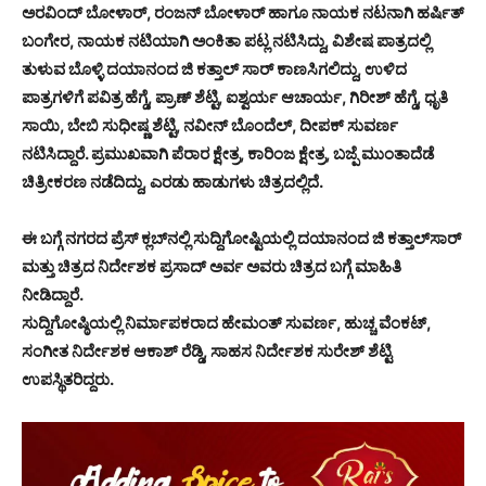
ಅರವಿಂದ್ ಬೋಳಾರ್, ರಂಜನ್ ಬೋಳಾರ್ ಹಾಗೂ ನಾಯಕ ನಟನಾಗಿ ಹರ್ಷಿತ್
ಬಂಗೇರ, ನಾಯಕ ನಟಿಯಾಗಿ ಅಂಕಿತಾ ಪಟ್ಲ ನಟಿಸಿದ್ದು, ವಿಶೇಷ ಪಾತ್ರದಲ್ಲಿ
ತುಳುವ ಬೊಳ್ಳಿ ದಯಾನಂದ ಜಿ ಕತ್ತಾಲ್ ಸಾರ್ ಕಾಣಸಿಗಲಿದ್ದು, ಉಳಿದ
ಪಾತ್ರಗಳಿಗೆ ಪವಿತ್ರ ಹೆಗ್ಡೆ, ಪ್ರಾಣ್ ಶೆಟ್ಟಿ, ಐಶ್ವರ್ಯ ಆಚಾರ್ಯ, ಗಿರೀಶ್ ಹೆಗ್ಡೆ, ಧೃತಿ
ಸಾಯಿ, ಬೇಬಿ ಸುಧೀಷ್ಣ ಶೆಟ್ಟಿ, ನವೀನ್ ಬೊಂದೆಲ್, ದೀಪಕ್ ಸುವರ್ಣ
ನಟಿಸಿದ್ದಾರೆ. ಪ್ರಮುಖವಾಗಿ ಪೆರಾರ ಕ್ಷೇತ್ರ, ಕಾರಿಂಜ ಕ್ಷೇತ್ರ, ಬಜ್ಪೆ ಮುಂತಾದೆಡೆ
ಚಿತ್ರೀಕರಣ ನಡೆದಿದ್ದು, ಎರಡು ಹಾಡುಗಳು ಚಿತ್ರದಲ್ಲಿದೆ.
ಈ ಬಗ್ಗೆ ನಗರದ ಪ್ರೆಸ್ ಕ್ಲಬ್‌ನಲ್ಲಿ ಸುದ್ದಿಗೋಷ್ಟಿಯಲ್ಲಿ ದಯಾನಂದ ಜಿ ಕತ್ತಾಲ್‌ಸಾರ್
ಮತ್ತು ಚಿತ್ರದ ನಿರ್ದೇಶಕ ಪ್ರಸಾದ್ ಅರ್ವ ಅವರು ಚಿತ್ರದ ಬಗ್ಗೆ ಮಾಹಿತಿ
ನೀಡಿದ್ದಾರೆ.
ಸುದ್ದಿಗೋಷ್ಠಿಯಲ್ಲಿ ನಿರ್ಮಾಪಕರಾದ ಹೇಮಂತ್ ಸುವರ್ಣ, ಹುಚ್ಚ ವೆಂಕಟ್,
ಸಂಗೀತ ನಿರ್ದೇಶಕ ಆಕಾಶ್ ರೆಡ್ಡಿ, ಸಾಹಸ ನಿರ್ದೇಶಕ ಸುರೇಶ್ ಶೆಟ್ಟಿ
ಉಪಸ್ಥಿತರಿದ್ದರು.