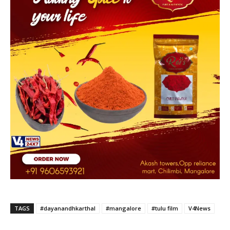
TAGS
#dayanandhkarthal
#mangalore
#tulu film
V4News