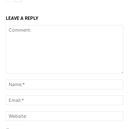
LEAVE A REPLY
Comment:
Na
Ema
Web