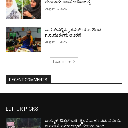
ಮಂಜೂರು: ಶಾಸಕ ಅಶೋಕ್ ರೈ
August 6, 2026
ನಾಗೂರಿನಲ್ಲಿ ಸಿದ್ಧ ಸಮಾಧಿ ಯೋಗದಿಂದ
ಗುರುಪೂರ್ಣಿಮೆ ಆಚರಣೆ
August 6, 2026
Load more
RECENT COMMENTS
EDITOR PICKS
ಬಂಟ್ವಾಳ: ಟಿಪ್ಪರ್ ಲಾರಿ- ದ್ವಿಚಕ್ರ ವಾಹನ ನಡುವೆ ಭೀಕರ
ಅಪಘಾತ :ಸವಾರರಿಬ್ಬರಿಗೆ ಗಂಭೀರ ಗಾಯ