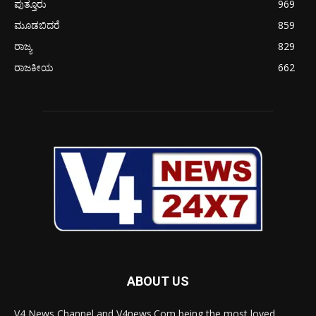
ಪುತ್ತೂರು
969
ಮೂಡಬಿದರೆ
859
ರಾಜ್ಯ
829
ರಾಜಕೀಯ
662
ABOUT US
V4 News Channel and V4news.Com being the most loved