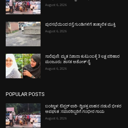
August 6, 2026
ಪುರಸಭೆಯಿಂದ ರಸ್ತೆ ಗುಂಡಿಗಳಿಗೆ ತಾತ್ಕಾಲಿಕ ಮುಕ್ತಿ
August 6, 2026
ಸಾರೆಪುಣಿ: ಮೃತ ನಿಶಾನಾ ಕುಟುಂಬಕ್ಕೆ 3 ಲಕ್ಷ ಪರಿಹಾರ
ಮಂಜೂರು: ಶಾಸಕ ಅಶೋಕ್ ರೈ
August 6, 2026
POPULAR POSTS
ಬಂಟ್ವಾಳ: ಟಿಪ್ಪರ್ ಲಾರಿ- ದ್ವಿಚಕ್ರ ವಾಹನ ನಡುವೆ ಭೀಕರ
ಅಪಘಾತ :ಸವಾರರಿಬ್ಬರಿಗೆ ಗಂಭೀರ ಗಾಯ
August 6, 2026