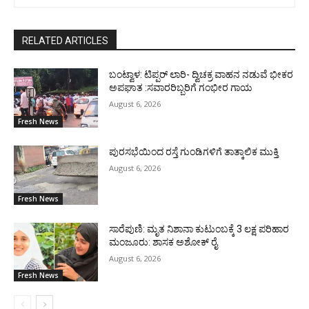
RELATED ARTICLES
ಬಂಟ್ವಾಳ: ಟಿಪ್ಪರ್ ಲಾರಿ- ದ್ವಿಚಕ್ರ ವಾಹನ ನಡುವೆ ಭೀಕರ
ಅಪಘಾತ :ಸವಾರರಿಬ್ಬರಿಗೆ ಗಂಭೀರ ಗಾಯ
August 6, 2026
Fresh News
ಪುರಸಭೆಯಿಂದ ರಸ್ತೆ ಗುಂಡಿಗಳಿಗೆ ತಾತ್ಕಾಲಿಕ ಮುಕ್ತಿ
August 6, 2026
Fresh News
ಸಾರೆಪುಣಿ: ಮೃತ ನಿಶಾನಾ ಕುಟುಂಬಕ್ಕೆ 3 ಲಕ್ಷ ಪರಿಹಾರ
ಮಂಜೂರು: ಶಾಸಕ ಅಶೋಕ್ ರೈ
August 6, 2026
Fresh News